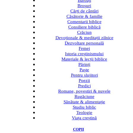
Bărbați
Broșuri
Cărți de cântări
Căsătorie & familie
Comentarii biblice
Consiliere biblică
Crăciun
Devoționale & meditații zilnice
Dezvoltare personală
Femei
Istoria creștinismului
Materiale & lecții biblice
Părinți
Paște
Pentru slujitori
Poezii
Predici
Romane, povestiri & nuvele
Rugăciune
Sănătate & alimentație
Studiu biblic
Teologie
Viața creștină
COPII