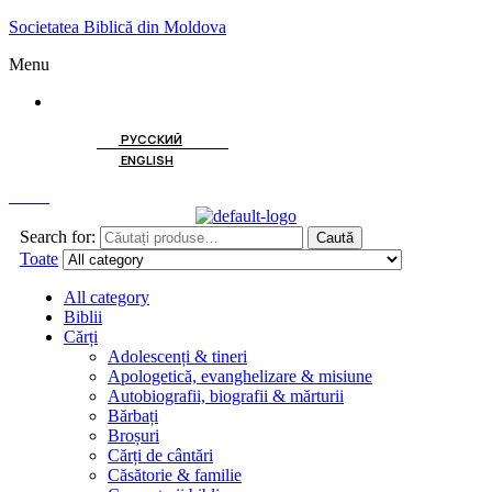
Societatea Biblică din Moldova
Menu
ROMÂNĂ
РУССКИЙ
ENGLISH
Caută
Search for:
Caută
Toate
All category
Biblii
Cărți
Adolescenți & tineri
Apologetică, evanghelizare & misiune
Autobiografii, biografii & mărturii
Bărbați
Broșuri
Cărți de cântări
Căsătorie & familie