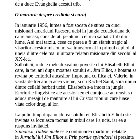
de a duce Evanghelia acestui trib.
O marturie despre credinta si curaj
In ianuarie 1956, lumea a fost socata de stirea ca cinci
misionari americani fusesera ucisi in jungla ecuadoriana de
catre aucasi, considerati pe atunci cel mai salbatic trib din
lume. Ani mai tarziu, ceea ce parea a fi un sfarsit tragic al
visurilor acestor misionari s-a transformat in primul capitol al
uneia dintre cele mai uluitoare relatari misionare din secolul al
XX-lea.
Salbaticii, rudele mele dezvaluie povestea lui Elisabeth Elliot,
care, la trei ani dupa moartea sotului ei, Jim Elliot, a hotarat sa
revina pe teritoriul aucasilor. Impreuna cu fiica ei, Valerie, in
varsta de trei ani la acea vreme, si cu Rachel Saint, sora unuia
dintre ceilalti barbati ucisi, Elisabeth s-a intors in jungla.
Eforturile lingvistice ale acestor femei curajoase au reusit sa
aduca mesajul de mantuire al lui Cristos tribului care luase
viata celor dragi ai lor.
La putin timp dupa uciderea sotului ei, Elisabeth Elliot este
invitata sa locuiasca tocmai in tribul care l-a ucis, iar ea a
raspuns invitatiei.
Salbaticii, rudele mele
este continuarea marturiei relatate
in
Jurnalul lui Jim Elliot
si
Prin portile splendorii
si prezinta