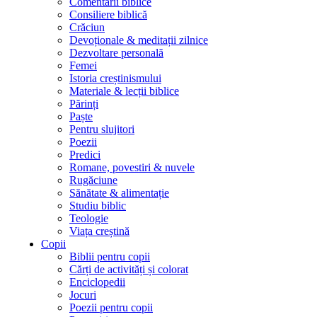
Comentarii biblice
Consiliere biblică
Crăciun
Devoționale & meditații zilnice
Dezvoltare personală
Femei
Istoria creștinismului
Materiale & lecții biblice
Părinți
Paște
Pentru slujitori
Poezii
Predici
Romane, povestiri & nuvele
Rugăciune
Sănătate & alimentație
Studiu biblic
Teologie
Viața creștină
Copii
Biblii pentru copii
Cărți de activități și colorat
Enciclopedii
Jocuri
Poezii pentru copii