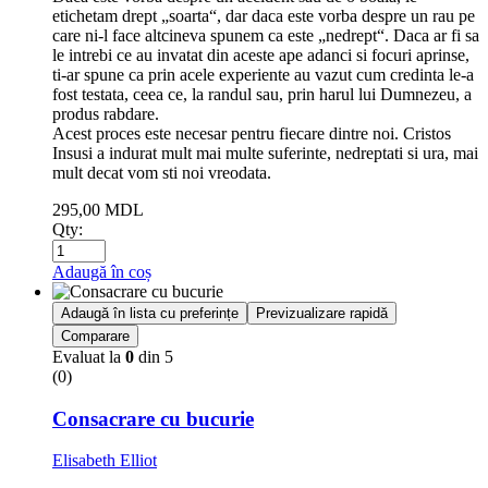
etichetam drept „soarta“, dar daca este vorba despre un rau pe
care ni-l face altcineva spunem ca este „nedrept“. Daca ar fi sa
le intrebi ce au invatat din aceste ape adanci si focuri aprinse,
ti-ar spune ca prin acele experiente au vazut cum credinta le-a
fost testata, ceea ce, la randul sau, prin harul lui Dumnezeu, a
produs rabdare.
Acest proces este necesar pentru fiecare dintre noi. Cristos
Insusi a indurat mult mai multe suferinte, nedreptati si ura, mai
mult decat vom sti noi vreodata.
295,00
MDL
Qty:
Adaugă în coș
Adaugă în lista cu preferințe
Previzualizare rapidă
Comparare
Evaluat la
0
din 5
(0)
Consacrare cu bucurie
Elisabeth Elliot