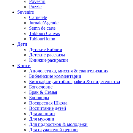
Povestiri
Puzzle
Suvenire
Carnetele
Jurnale/Agende
Semn de carte
Tablouri Canvas
Tablouri lemn
Дети
Детские Библии
Детские рассказы
Книжки-раскраски
Книги
Апологетика, миссия & евангелизация
Библейские комментарии
Биографии, автобиографии & свидетельства
Богословие
Брак & Семья
Брошюры
Воскресная Школа
Воспитание детей
Для женщин
Для мужчин
Для подростков & молодежи
Для служителей церкви