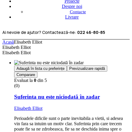
Proiecte
Despre noi
Contacte
Livrare
Ai nevoie de ajutor? Contactează-ne:
022 46-80-85
Acasă
Elisabeth Elliot
Elisabeth Elliot
Elisabeth Elliot
Adaugă în lista cu preferințe
Previzualizare rapidă
Comparare
Evaluat la
0
din 5
(0)
Suferinta nu este niciodată în zadar
Elisabeth Elliot
Perioadele dificile sunt o parte inevitabila a vietii, si adesea
vin fara sa intuim un motiv clar. Suferinta prin care trecem
poate fie sa ne zdrobeasca, fie sa ne deschida inima spre o