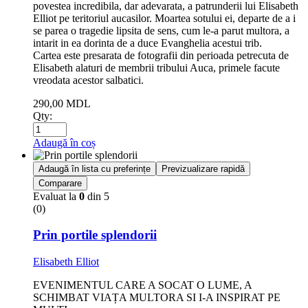
povestea incredibila, dar adevarata, a patrunderii lui Elisabeth
Elliot pe teritoriul aucasilor. Moartea sotului ei, departe de a i
se parea o tragedie lipsita de sens, cum le-a parut multora, a
intarit in ea dorinta de a duce Evanghelia acestui trib.
Cartea este presarata de fotografii din perioada petrecuta de
Elisabeth alaturi de membrii tribului Auca, primele facute
vreodata acestor salbatici.
290,00
MDL
Qty:
Adaugă în coș
Adaugă în lista cu preferințe
Previzualizare rapidă
Comparare
Evaluat la
0
din 5
(0)
Prin portile splendorii
Elisabeth Elliot
EVENIMENTUL CARE A SOCAT O LUME, A
SCHIMBAT VIAȚA MULTORA SI I-A INSPIRAT PE