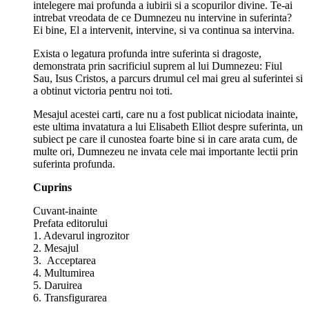
intelegere mai profunda a iubirii si a scopurilor divine. Te-ai
intrebat vreodata de ce Dumnezeu nu intervine in suferinta?
Ei bine, El a intervenit, intervine, si va continua sa intervina.
Exista o legatura profunda intre suferinta si dragoste,
demonstrata prin sacrificiul suprem al lui Dumnezeu: Fiul
Sau, Isus Cristos, a parcurs drumul cel mai greu al suferintei si
a obtinut victoria pentru noi toti.
Mesajul acestei carti, care nu a fost publicat niciodata inainte,
este ultima invatatura a lui Elisabeth Elliot despre suferinta, un
subiect pe care il cunostea foarte bine si in care arata cum, de
multe ori, Dumnezeu ne invata cele mai importante lectii prin
suferinta profunda.
Cuprins
Cuvant-inainte
Prefata editorului
1. Adevarul ingrozitor
2. Mesajul
3. Acceptarea
4. Multumirea
5. Daruirea
6. Transfigurarea