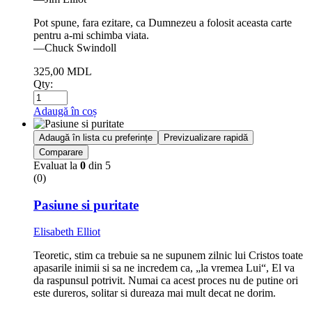
Pot spune, fara ezitare, ca Dumnezeu a folosit aceasta carte
pentru a-mi schimba viata.
—Chuck Swindoll
325,00
MDL
Qty:
Adaugă în coș
Adaugă în lista cu preferințe
Previzualizare rapidă
Comparare
Evaluat la
0
din 5
(0)
Pasiune si puritate
Elisabeth Elliot
Teoretic, stim ca trebuie sa ne supunem zilnic lui Cristos toate
apasarile inimii si sa ne incredem ca, „la vremea Lui“, El va
da raspunsul potrivit. Numai ca acest proces nu de putine ori
este dureros, solitar si dureaza mai mult decat ne dorim.