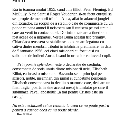
MULTI
Era in toamna anului 1955, cand Jim Elliot, Peter Fleming, Ed
McCully, Nate Saint si Roger Youderian si-au facut curajul sa
se apropie de membrii tribului Auca, aflat in adancul junglei
din Ecuador, cu scopul de a stabili o cale de comunicare cu un
popor ce pana atunci ii ucisesera sau ii ranisera pe toti strainii
care au venit in contact cu ei. Dorinta arzatoare a tinerilor a
fost aceea de a impartasi Vestea Buna acestui trib primitiv.
Chiar daca reusisera sa stabileasca o oarecare legatura cu
cativa dintre membrii tribului in intalnirile preliminare, in data
de 5 ianuarie 1956, cei cinci misionari au fost ucisi cu
salbaticie de indieni Auca, lasand in urma lor vaduve si copii.
Prin portile splendorii
, este o declaratie de credinta,
consemnata de sotia unuia dintre misionarii ucisi, Elisabeth
Elliot, ea insasi o misionara. Bazandu-se in principal pe
scrisori, notite, insemnari din jurnal si cunostinte personale,
Elisabeth consemneaza in detaliu o marturie care, desi are un
final tragic, poarta in sine acelasi mesaj triumfator pe care il
subliniaza Pavel, apostolul: „a trai pentru Cristos este un
castig“.
Nu este nechibzuit cel ce renunta la ceea ce nu poate pastra
pentru a castiga ceea ce nu poate pierde.
—Jim Elliot