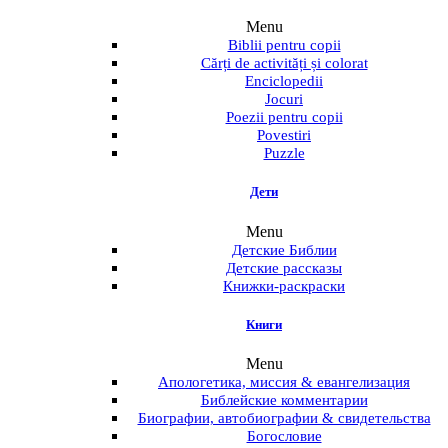
Menu
Biblii pentru copii
Cărți de activități și colorat
Enciclopedii
Jocuri
Poezii pentru copii
Povestiri
Puzzle
Дети
Menu
Детские Библии
Детские рассказы
Книжки-раскраски
Книги
Menu
Апологетика, миссия & евангелизация
Библейские комментарии
Биографии, автобиографии & свидетельства
Богословие