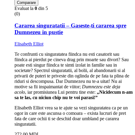
Comparare
Evaluat la
0
din 5
(0)
Cararea singuratatii – Gaseste-ti cararea spre
Dumnezeu in pustie
Elisabeth Elliot
Te confrunti cu singuratatea fiindca nu esti casatorit sau
fiindca ai pierdut pe cineva drag prin moarte sau divort? Sau
poate esti singur fiindca te simti izolat in familie sau in
societate? Spectrul singuratatii, al bolii, al abandonarii si al
privarii de puteri te priveste din oglinda de pe fata ta plina de
riduri si descompusa. Dar Dumnezeu nu te-a uitat! Nu ai
motive sa fii inspaimantat de viitor;
Dumnezeu este deja
acolo
, iar promisiunea Lui pentru tine este:
„Nicidecum n-am
sa te las, cu niciun chip nu te voi parasi!”
Elisabeth Elliot vrea sa te ajute sa vezi singuratatea ca pe un
ogor in care este ascunsa o comoara – exista lucruri de pret
fata de care ochii ti se deschid doar umbland pe cararea
singuratatii.
272,00
MDL