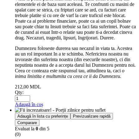
elementele ei de baza sunt aceleasi. Te confrunti cu masini de
spalat care se strica, cu fripturi care se ard, cu facturi care
trebuie platite si cu ore de varf la care traficul este blocat.
Poate ca ai probleme financiare, poate ca ai un copil bolnav
sau poate chiar tu Insuti trebuie sa faci fata suferintei. Poate ca
de curand ai esuat Intr-o relatie sau poate ti-a decedat cineva
drag. Necazuri, tragedii, lipsuri, Ingrijorari. Durere.
Dumnezeu foloseste durerea sau necazul in viata ta. Acestea
au un rol important In a te schimba. Nefericirea noastra nu
izvoraste din suferinta noastra (din esecurile noastre), ci din
neputinta noastra de a accepta darul lui Dumnezeu pentru noi.
Ceea ce conteaza este raspunsul tau, atitudinea ta, caci
o
inima linistita e multumita cu ceea ce ii da Dumnezeu.
212,00
MDL
Qty:
Adaugă în coș
Adaugă în lista cu preferințe
Previzualizare rapidă
Comparare
Evaluat la
0
din 5
(0)