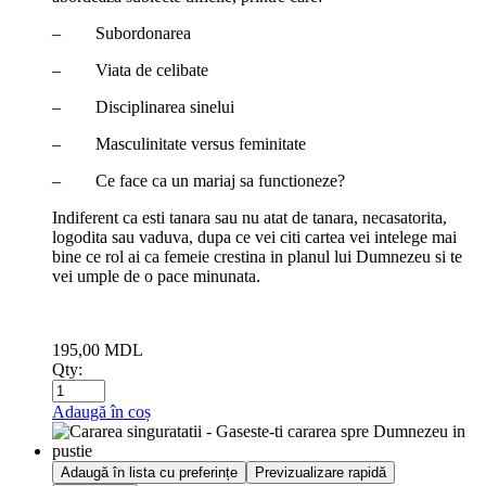
– Subordonarea
– Viata de celibate
– Disciplinarea sinelui
– Masculinitate versus feminitate
– Ce face ca un mariaj sa functioneze?
Indiferent ca esti tanara sau nu atat de tanara, necasatorita,
logodita sau vaduva, dupa ce vei citi cartea vei intelege mai
bine ce rol ai ca femeie crestina in planul lui Dumnezeu si te
vei umple de o pace minunata.
195,00
MDL
Qty:
Adaugă în coș
Adaugă în lista cu preferințe
Previzualizare rapidă