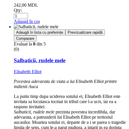
242,00
MDL
Qty:
Adaugă în coș
Adaugă în lista cu preferințe
Previzualizare rapidă
Comparare
Evaluat la
0
din 5
(0)
Salbaticii, rudele mele
Elisabeth Elliot
Povestea adevarata de viata a lui Elisabeth Elliot printre
indienii Auca
La putin timp dupa uciderea sotului ei, Elisabeth Elliot este
invitata sa locuiasca tocmai in tribul care l-a ucis, iar ea a
raspuns invitatiei.
Salbaticii, rudele mele
prezinta povestea incredibila, dar
adevarata, a patrunderii lui Elisabeth Elliot pe teritoriul
aucasilor. Moartea sotului ei, departe de a i se parea o tragedie
lipsita de sens, cum le-a parut multora, a intarit in ea dorinta