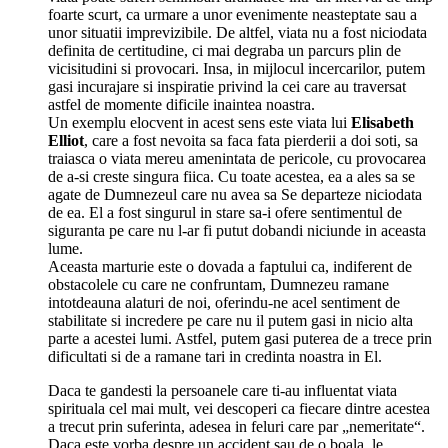
foarte scurt, ca urmare a unor evenimente neasteptate sau a
unor situatii imprevizibile. De altfel, viata nu a fost niciodata
definita de certitudine, ci mai degraba un parcurs plin de
vicisitudini si provocari. Insa, in mijlocul incercarilor, putem
gasi incurajare si inspiratie privind la cei care au traversat
astfel de momente dificile inaintea noastra.
Un exemplu elocvent in acest sens este viata lui
Elisabeth
Elliot
, care a fost nevoita sa faca fata pierderii a doi soti, sa
traiasca o viata mereu amenintata de pericole, cu provocarea
de a-si creste singura fiica. Cu toate acestea, ea a ales sa se
agate de Dumnezeul care nu avea sa Se departeze niciodata
de ea. El a fost singurul in stare sa-i ofere sentimentul de
siguranta pe care nu l-ar fi putut dobandi niciunde in aceasta
lume.
Aceasta marturie este o dovada a faptului ca, indiferent de
obstacolele cu care ne confruntam, Dumnezeu ramane
intotdeauna alaturi de noi, oferindu‑ne acel sentiment de
stabilitate si incredere pe care nu il putem gasi in nicio alta
parte a acestei lumi. Astfel, putem gasi puterea de a trece prin
dificultati si de a ramane tari in credinta noastra in El.
Daca te gandesti la persoanele care ti‑au influentat viata
spirituala cel mai mult, vei descoperi ca fiecare dintre acestea
a trecut prin suferinta, adesea in feluri care par „nemeritate“.
Daca este vorba despre un accident sau de o boala, le