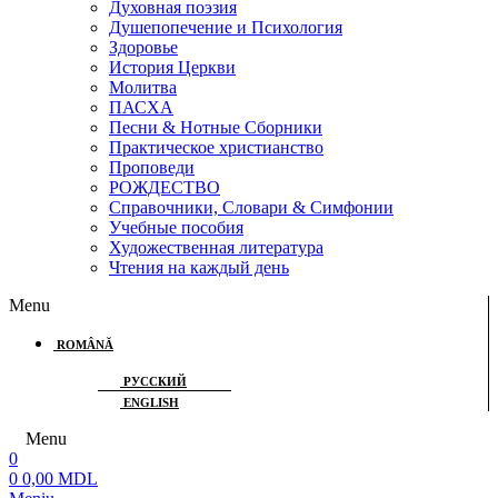
Духовная поэзия
Душепопечение и Психология
Здоровье
История Церкви
Молитва
ПАСХА
Песни & Нотные Сборники
Практическое христианство
Проповеди
РОЖДЕСТВО
Справочники, Словари & Симфонии
Учебные пособия
Художественная литература
Чтения на каждый день
Menu
ROMÂNĂ
РУССКИЙ
ENGLISH
Menu
0
0
0,00
MDL