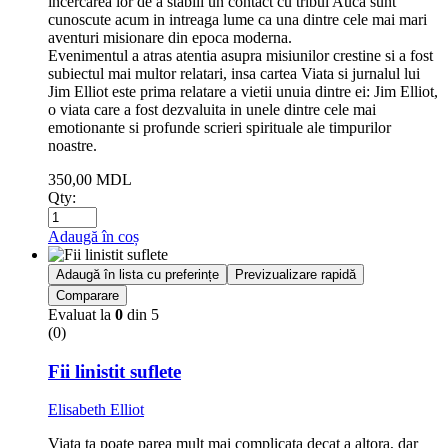
incercarea lor de a stabili un contact cu tribul Auca sunt
cunoscute acum in intreaga lume ca una dintre cele mai mari
aventuri misionare din epoca moderna.
Evenimentul a atras atentia asupra misiunilor crestine si a fost
subiectul mai multor relatari, insa cartea Viata si jurnalul lui
Jim Elliot este prima relatare a vietii unuia dintre ei: Jim Elliot,
o viata care a fost dezvaluita in unele dintre cele mai
emotionante si profunde scrieri spirituale ale timpurilor
noastre.
350,00
MDL
Qty:
Adaugă în coș
Adaugă în lista cu preferințe
Previzualizare rapidă
Comparare
Evaluat la
0
din 5
(0)
Fii linistit suflete
Elisabeth Elliot
Viata ta poate parea mult mai complicata decat a altora, dar