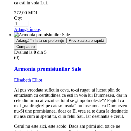
ca esti in voia Lui.
272,00
MDL
Qty:
Adaugă în coș
Adaugă în lista cu preferințe
Previzualizare rapidă
Comparare
Evaluat la
0
din 5
(0)
Armonia promisiunilor Sale
Elisabeth Elliot
Ai pus vreodata suflet in ceva, te-ai rugat, ai lucrat plin de
entuziasm cu certitudinea ca esti in voia lui Dumnezeu, dar in
cele din urma ai vazut ca totul se „impotmoleste”? Faptul ca
mai „naufragiezi pe cate-o insula” nu inseamna ca Dumnezeu
nu-Si tine promisiunea, doar ca El vrea sa te duca la destinatie
nu asa cum ai sperat tu, ci in felul Sau. Iar destinatia e cerul.
Cerul nu este aici, este acolo. Daca am primi aici tot ce ne