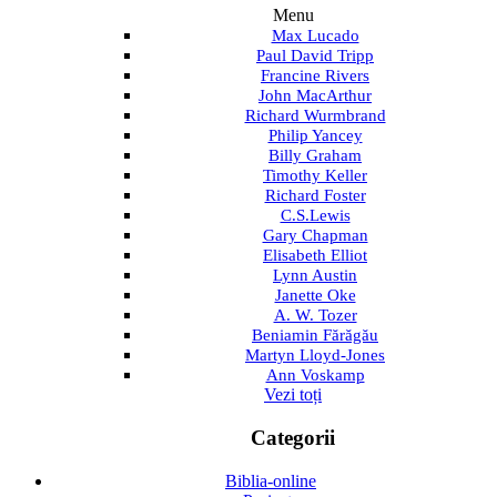
Menu
Max Lucado
Paul David Tripp
Francine Rivers
John MacArthur
Richard Wurmbrand
Philip Yancey
Billy Graham
Timothy Keller
Richard Foster
C.S.Lewis
Gary Chapman
Elisabeth Elliot
Lynn Austin
Janette Oke
A. W. Tozer
Beniamin Fărăgău
Martyn Lloyd-Jones
Ann Voskamp
Vezi toți
Categorii
Biblia-online