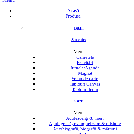
Meniu
Acasă
Produse
Biblii
Suvenire
Menu
Carnetele
Felicitări
Jurnale/Agende
Magnet
Semn de carte
Tablouri Canvas
Tablouri lemn
Cărți
Menu
Adolescenți & tineri
Apologetică, evanghelizare & misiune
Autobiografii, biografii & mărturii