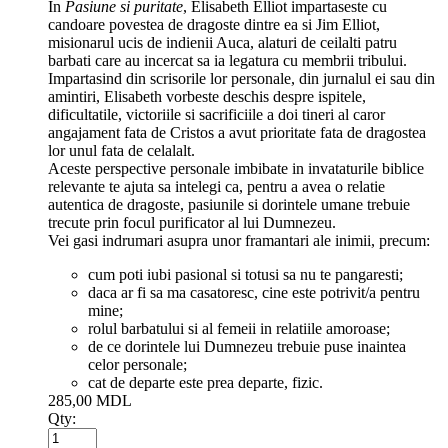
In
Pasiune si puritate
, Elisabeth Elliot impartaseste cu
candoare povestea de dragoste dintre ea si Jim Elliot,
misionarul ucis de indienii Auca, alaturi de ceilalti patru
barbati care au incercat sa ia legatura cu membrii tribului.
Impartasind din scrisorile lor personale, din jurnalul ei sau din
amintiri, Elisabeth vorbeste deschis despre ispitele,
dificultatile, victoriile si sacrificiile a doi tineri al caror
angajament fata de Cristos a avut prioritate fata de dragostea
lor unul fata de celalalt.
Aceste perspective personale imbibate in invataturile biblice
relevante te ajuta sa intelegi ca, pentru a avea o relatie
autentica de dragoste, pasiunile si dorintele umane trebuie
trecute prin focul purificator al lui Dumnezeu.
Vei gasi indrumari asupra unor framantari ale inimii, precum:
cum poti iubi pasional si totusi sa nu te pangaresti;
daca ar fi sa ma casatoresc, cine este potrivit/a pentru
mine;
rolul barbatului si al femeii in relatiile amoroase;
de ce dorintele lui Dumnezeu trebuie puse inaintea
celor personale;
cat de departe este prea departe, fizic.
285,00
MDL
Qty: