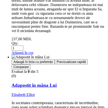
dorim, inimile noastre s-ar multumi cu aceasta lume, in
defavoarea celei viitoare. Dumnezeu ne indeparteaza tot mai
mult de lumea aceasta, atragandu-ne spre El si Imparatia Sa,
unde vom gasi cu siguranta ceea ce ne dorim cu atata
ardoare.Imbarbateaza-te cu nenumaratele dovezi ale
suveranitatii pline de dragoste a lui Dumnezeu, care ne-a
rascumparat pentru Sine. Bazandu-te pe promisiunile Sale nu
vei fi niciodata dezamagit.
237,00
MDL
Qty:
Adaugă în coș
Adaugă în lista cu preferințe
Previzualizare rapidă
Comparare
Evaluat la
0
din 5
(0)
Adapostit în mâna Lui
Elisabeth Elliot
In societatea contemporana, caracterizata de incertitudine,
viata poate suferi schimbari dramatice intr-un interval de timp