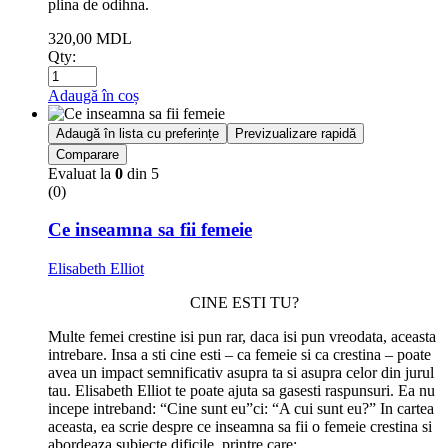
plina de odihna.
320,00
MDL
Qty:
Adaugă în coș
Adaugă în lista cu preferințe
Previzualizare rapidă
Comparare
Evaluat la
0
din 5
(0)
Ce inseamna sa fii femeie
Elisabeth Elliot
CINE ESTI TU?
Multe femei crestine isi pun rar, daca isi pun vreodata, aceasta
intrebare. Insa a sti cine esti – ca femeie si ca crestina – poate
avea un impact semnificativ asupra ta si asupra celor din jurul
tau. Elisabeth Elliot te poate ajuta sa gasesti raspunsuri. Ea nu
incepe intreband: “Cine sunt eu”ci: “A cui sunt eu?” In cartea
aceasta, ea scrie despre ce inseamna sa fii o femeie crestina si
abordeaza subiecte dificile, printre care: