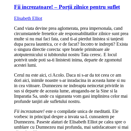
Fii increzatoare! – Porții zilnice pentru suflet
Elisabeth Elliot
Cand viata devine prea aglomerata, prea impersonala, cand
circumstantele frenetice ale responsabilitatilor zilnice sunt prea
multe si nu mai faci fata, cand ti-ai pierdut linistea si tanjesti
dupa pacea launtrica, ce e de facut? Incotro te indrepti? Exista
o singura directie corecta: spre bratele primitoare ale
atotputernicului si iubitorului nostru Tata ceresc. E locul
potrivit unde poti sa-ti linistesti inima, departe de zgomotul
acestei lumi.
Cerul nu este aici, ci Acolo. Daca ni s-ar da tot ceea ce am
dori aici, inimile noastre s-ar inradacina in aceasta lume si nu
in cea viitoare. Dumnezeu ne indreapta neincetat privirile in
sus si departe de aceasta lume, atragandu-ne la Sine si la
Imparatia Sa, unde cu siguranta vom gasi implinirea celor mai
profunde tanjiri ale sufletului nostru.
Fii increzatoare!
este o compilatie unica de meditatii. Ele
vorbesc in principal despre a invata sa-L cunoastem pe
Dumnezeu. Paseste alaturi de Elisabeth Elliot pe calea spre o
umblare cu Dumnezeu mai profunda, mai satisfacatoare si mai