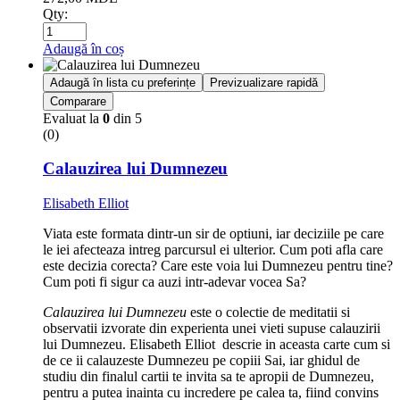
Qty:
Adaugă în coș
Adaugă în lista cu preferințe
Previzualizare rapidă
Comparare
Evaluat la
0
din 5
(0)
Calauzirea lui Dumnezeu
Elisabeth Elliot
Viata este formata dintr-un sir de optiuni, iar deciziile pe care
le iei afecteaza intreg parcursul ei ulterior. Cum poti afla care
este decizia corecta? Care este voia lui Dumnezeu pentru tine?
Cum poti fi sigur ca auzi intr-adevar vocea Sa?
Calauzirea lui Dumnezeu
este o colectie de meditatii si
observatii izvorate din experienta unei vieti supuse calauzirii
lui Dumnezeu. Elisabeth Elliot descrie in aceasta carte cum si
de ce ii calauzeste Dumnezeu pe copiii Sai, iar ghidul de
studiu din finalul cartii te invita sa te apropii de Dumnezeu,
pentru a putea inainta cu incredere pe calea ta, fiind convins