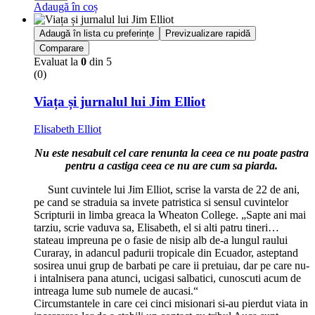
Adaugă în coș
Adaugă în lista cu preferințe
Previzualizare rapidă
Comparare
Evaluat la
0
din 5
(0)
Viața și jurnalul lui Jim Elliot
Elisabeth Elliot
Nu este nesabuit cel care renunta la ceea ce nu poate pastra
pentru a castiga ceea ce nu are cum sa piarda.
Sunt cuvintele lui Jim Elliot, scrise la varsta de 22 de ani,
pe cand se straduia sa invete patristica si sensul cuvintelor
Scripturii in limba greaca la Wheaton College. „Sapte ani mai
tarziu, scrie vaduva sa, Elisabeth, el si alti patru tineri…
stateau impreuna pe o fasie de nisip alb de-a lungul raului
Curaray, in adancul padurii tropicale din Ecuador, asteptand
sosirea unui grup de barbati pe care ii pretuiau, dar pe care nu-
i intalnisera pana atunci, ucigasi salbatici, cunoscuti acum de
intreaga lume sub numele de aucasi.“
Circumstantele in care cei cinci misionari si-au pierdut viata in