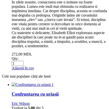
In zilele noastre, consacrarea este o notiune nu foarte
populara. Lumea este mult mai obisnuita cu realizarea si
implinirea imediata. Cat despre disciplina, aceasta se confunda
mai degraba cu pedeapsa. Originile latine ale cuvantului
inseamna „elev“ sau „cineva care invata“. Si totusi, disciplina
este vitala pentru crestere si dezvoltare in orice domeniu al
vietii, cu atat mai mult in cel al vietii spirituale.
Cu maiestrie si delicatete, Elisabeth Elliot exploreaza aspecte
ale disciplinei la care poate nu te-ai gandit pana acum:
disciplina trupului, a mintii, a timpului, a avutiilor, a muncii, a
pozitiei, a sentimentelor.
272,00
MDL
Qty:
Adaugă în coș
Cele mai populare cărți ale lunii
1
Confruntarea cu uriasii
Eric Wilson
Evaluat la
5.00
din 5