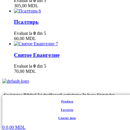
Evaluat la
0
din 5
305,00
MDL
6
Псалтирь
Evaluat la
0
din 5
60,00
MDL
7
Святое Евангелие
Evaluat la
0
din 5
70,00
MDL
Societatea Biblică îşi desfăşoară activitatea în baza Statutului
SBM și în conformitate cu Constituția și legislația R.
Produse
Moldova. SBM este un centru important de editare, tipărire și
Favorite
distribuire a Sfintelor Scripturi și de literatură duhovnicească
cu caracter interconfesional pe teritoriul Republicii Moldova.
Contul meu
0
0,00
MDL