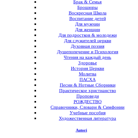
Брак & Семья
Брошюры
Воскресная Школа
Воспитание детей
Для мужчин
Для женщин
Для подростков & молодежи
Для служителей церкви
Духовная поэзия
Душепопечение и Психология
Чтения на каждый день
Здоровье
История Церкви
Молитва
ПАСХА
Песни & Нотные Сборники
Практическое христианство
Проповеди
РОЖДЕСТВО
Справочники, Словари & Симфонии
Учебные пособия
Художественная литература
Autori