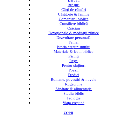
Bărbați
Broșuri
Cărți de cântări
Căsătorie & familie
Comentarii biblice
Consiliere biblică
Crăciun
Devoționale & meditații zilnice
Dezvoltare personală
Femei
Istoria creștinismului
Materiale & lecții biblice
Părinți
Paște
Pentru slujitori
Poezii
Predici
Romane, povestiri & nuvele
Rugăciune
Sănătate & alimentație
Studiu biblic
Teologie
Viața creștină
COPII