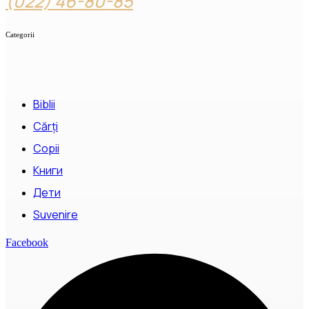
(022) 46-80-85
Categorii
Biblii
Cărți
Copii
Книги
Дети
Suvenire
Facebook