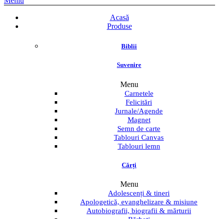
Meniu
Acasă
Produse
Biblii
Suvenire
Menu
Carnetele
Felicitări
Jurnale/Agende
Magnet
Semn de carte
Tablouri Canvas
Tablouri lemn
Cărți
Menu
Adolescenți & tineri
Apologetică, evanghelizare & misiune
Autobiografii, biografii & mărturii