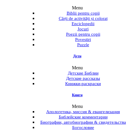
Menu
Biblii pentru copii
Cărți de activități și colorat
Enciclopedii
Jocuri
Poezii pentru copii
Povestiri
Puzzle
Дети
Menu
Детские Библии
Детские рассказы
Книжки-раскраски
Книги
Menu
Апологетика, миссия & евангелизация
Библейские комментарии
Биографии, автобиографии & свидетельства
Богословие