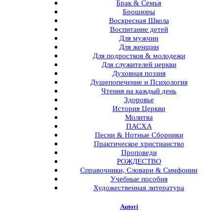
Брак & Семья
Брошюры
Воскресная Школа
Воспитание детей
Для мужчин
Для женщин
Для подростков & молодежи
Для служителей церкви
Духовная поэзия
Душепопечение и Психология
Чтения на каждый день
Здоровье
История Церкви
Молитва
ПАСХА
Песни & Нотные Сборники
Практическое христианство
Проповеди
РОЖДЕСТВО
Справочники, Словари & Симфонии
Учебные пособия
Художественная литература
Autori