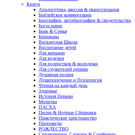
Книги
Апологетика, миссия & евангелизация
Библейские комментарии
Биографии, автобиографии & свидетельства
Богословие
Брак & Семья
Брошюры
Воскресная Школа
Воспитание детей
Для женщин
Для мужчин
Для подростков & молодежи
Для служителей церкви
Духовная поэзия
Душепопечение и Психология
Чтения на каждый день
Здоровье
История Церкви
Молитва
ПАСХА
Песни & Нотные Сборники
Практическое христианство
Проповеди
РОЖДЕСТВО
Справочники, Словари & Симфонии