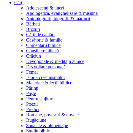
Cărți
Adolescenți & tineri
Apologetică, evanghelizare & misiune
Autobiografii, biografii & mărturii
Bărbați
Broșuri
Cărți de cântări
Căsătorie & familie
Comentarii biblice
Consiliere biblică
Crăciun
Devoționale & meditații zilnice
Dezvoltare personală
Femei
Istoria creștinismului
Materiale & lecții biblice
Părinți
Paște
Pentru slujitori
Poezii
Predici
Romane, povestiri & nuvele
Rugăciune
Sănătate & alimentație
Studiu biblic