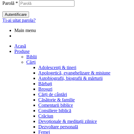
Parolă
*
Autentificare
Ți-ai uitat parola?
Main menu
Acasă
Produse
Biblii
Cărți
Adolescenți & tineri
Apologetică, evanghelizare & misiune
Autobiografii, biografii & mărturii
Bărbați
Broșuri
Cărți de cântări
Căsătorie & familie
Comentarii biblice
Consiliere biblică
Crăciun
Devoționale & meditații zilnice
Dezvoltare personală
Femei