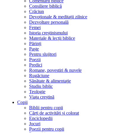
Comentarii biblice
Consiliere biblică
Crăciun
Devoționale & meditații zilnice
Dezvoltare personală
Femei
Istoria creștinismului
Materiale & lecții biblice
Părinți
Paște
Pentru slujitori
Poezii
Predici
Romane, povestiri & nuvele
Rugăciune
Sănătate & alimentație
Studiu biblic
Teologie
Viața creștină
Copii
Biblii pentru copii
Cărți de activități și colorat
Enciclopedii
Jocuri
Poezii pentru copii