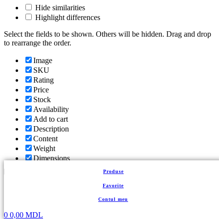
Hide similarities
Highlight differences
Select the fields to be shown. Others will be hidden. Drag and drop
to rearrange the order.
Image
SKU
Rating
Price
Stock
Availability
Add to cart
Description
Content
Weight
Dimensions
Additional information
Produse
Click outside to hide the comparison bar
Favorite
Comparare
Contul meu
Back to top
Coș de cumpărături
Închide
0
0,00
MDL