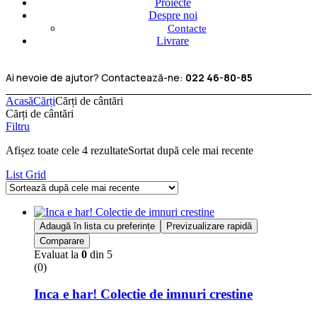
Proiecte
Despre noi
Contacte
Livrare
Ai nevoie de ajutor? Contactează-ne:
022 46-80-85
Acasă
Cărți
Cărți de cântări
Cărți de cântări
Filtru
Afișez toate cele 4 rezultate
Sortat după cele mai recente
List
Grid
Adaugă în lista cu preferințe
Previzualizare rapidă
Comparare
Evaluat la
0
din 5
(0)
Inca e har! Colectie de imnuri crestine