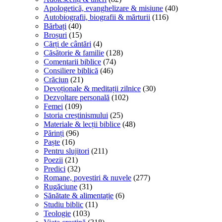
Apologetică, evanghelizare & misiune
(40)
Autobiografii, biografii & mărturii
(116)
Bărbați
(40)
Broșuri
(15)
Cărți de cântări
(4)
Căsătorie & familie
(128)
Comentarii biblice
(74)
Consiliere biblică
(46)
Crăciun
(21)
Devoționale & meditații zilnice
(30)
Dezvoltare personală
(102)
Femei
(109)
Istoria creștinismului
(25)
Materiale & lecții biblice
(48)
Părinți
(96)
Paște
(16)
Pentru slujitori
(211)
Poezii
(21)
Predici
(32)
Romane, povestiri & nuvele
(277)
Rugăciune
(31)
Sănătate & alimentație
(6)
Studiu biblic
(11)
Teologie
(103)