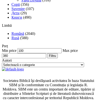
Viața creștină
(318)
Copii
(356)
Suvenire
(107)
Дети
(29)
Книги
(490)
Limbă
Română
(2040)
Rusă
(588)
Preț
Min price
Max price
Filtru
Autori
Societatea Biblică îşi desfăşoară activitatea în baza Statutului
SBM și în conformitate cu Constituția și legislația R.
Moldova. SBM este un centru important de editare, tipărire și
distribuire a Sfintelor Scripturi și de literatură duhovnicească
cu caracter interconfesional pe teritoriul Republicii Moldova.