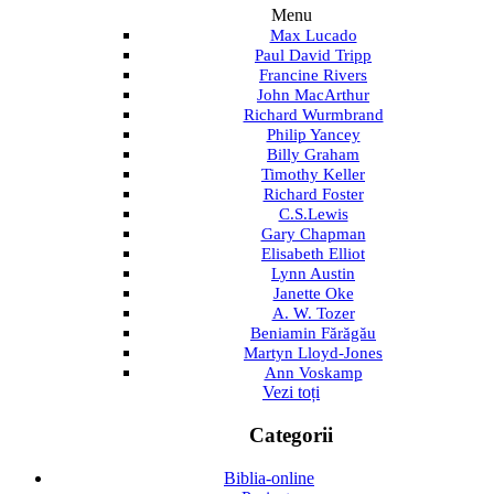
Menu
Max Lucado
Paul David Tripp
Francine Rivers
John MacArthur
Richard Wurmbrand
Philip Yancey
Billy Graham
Timothy Keller
Richard Foster
C.S.Lewis
Gary Chapman
Elisabeth Elliot
Lynn Austin
Janette Oke
A. W. Tozer
Beniamin Fărăgău
Martyn Lloyd-Jones
Ann Voskamp
Vezi toți
Categorii
Biblia-online