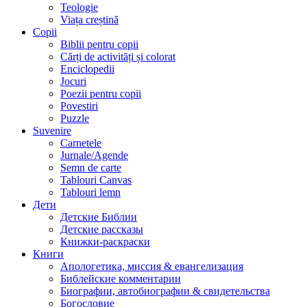
Teologie
Viața creștină
Copii
Biblii pentru copii
Cărți de activități și colorat
Enciclopedii
Jocuri
Poezii pentru copii
Povestiri
Puzzle
Suvenire
Carnetele
Jurnale/Agende
Semn de carte
Tablouri Canvas
Tablouri lemn
Дети
Детские Библии
Детские рассказы
Книжки-раскраски
Книги
Апологетика, миссия & евангелизация
Библейские комментарии
Биографии, автобиографии & свидетельства
Богословие