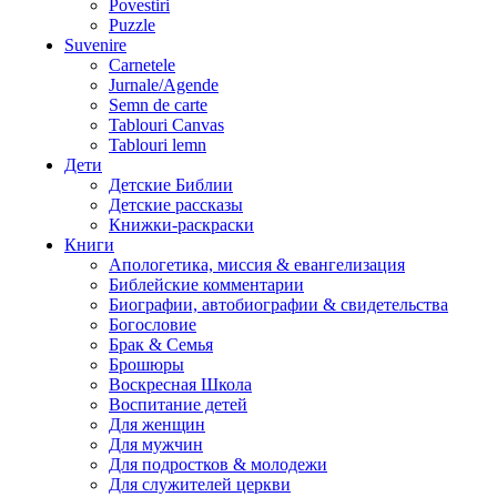
Povestiri
Puzzle
Suvenire
Carnetele
Jurnale/Agende
Semn de carte
Tablouri Canvas
Tablouri lemn
Дети
Детские Библии
Детские рассказы
Книжки-раскраски
Книги
Апологетика, миссия & евангелизация
Библейские комментарии
Биографии, автобиографии & свидетельства
Богословие
Брак & Семья
Брошюры
Воскресная Школа
Воспитание детей
Для женщин
Для мужчин
Для подростков & молодежи
Для служителей церкви