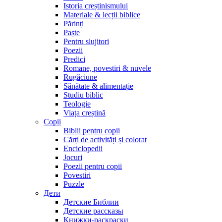
Istoria creștinismului
Materiale & lecții biblice
Părinți
Paște
Pentru slujitori
Poezii
Predici
Romane, povestiri & nuvele
Rugăciune
Sănătate & alimentație
Studiu biblic
Teologie
Viața creștină
Copii
Biblii pentru copii
Cărți de activități și colorat
Enciclopedii
Jocuri
Poezii pentru copii
Povestiri
Puzzle
Дети
Детские Библии
Детские рассказы
Книжки-раскраски