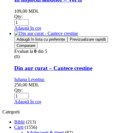
109,00
MDL
Qty:
Adaugă în coș
Adaugă în lista cu preferințe
Previzualizare rapidă
Comparare
Evaluat la
0
din 5
(0)
Din aur curat – Cantece crestine
Iuliana Leontiuc
250,00
MDL
Qty:
Adaugă în coș
Categorii
Biblii
(213)
Cărți
(1556)
Adolescenți & tineri
(82)