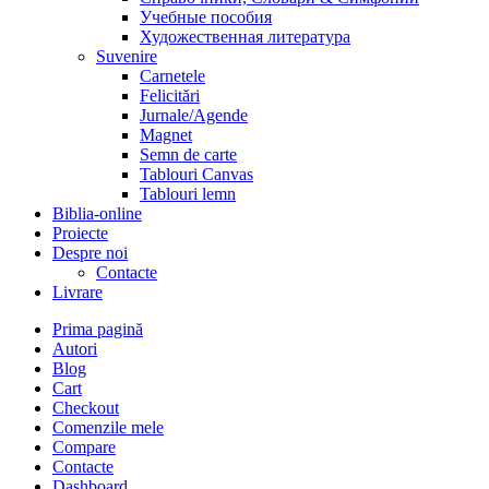
Учебные пособия
Художественная литература
Suvenire
Carnetele
Felicitări
Jurnale/Agende
Magnet
Semn de carte
Tablouri Canvas
Tablouri lemn
Biblia-online
Proiecte
Despre noi
Contacte
Livrare
Prima pagină
Autori
Blog
Cart
Checkout
Comenzile mele
Compare
Contacte
Dashboard