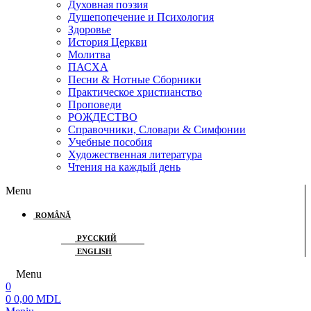
Духовная поэзия
Душепопечение и Психология
Здоровье
История Церкви
Молитва
ПАСХА
Песни & Нотные Сборники
Практическое христианство
Проповеди
РОЖДЕСТВО
Справочники, Словари & Симфонии
Учебные пособия
Художественная литература
Чтения на каждый день
Menu
ROMÂNĂ
РУССКИЙ
ENGLISH
Menu
0
0
0,00
MDL