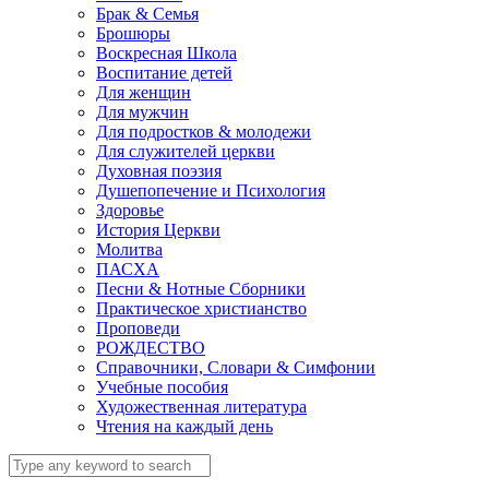
Брак & Семья
Брошюры
Воскресная Школа
Воспитание детей
Для женщин
Для мужчин
Для подростков & молодежи
Для служителей церкви
Духовная поэзия
Душепопечение и Психология
Здоровье
История Церкви
Молитва
ПАСХА
Песни & Нотные Сборники
Практическое христианство
Проповеди
РОЖДЕСТВО
Справочники, Словари & Симфонии
Учебные пособия
Художественная литература
Чтения на каждый день