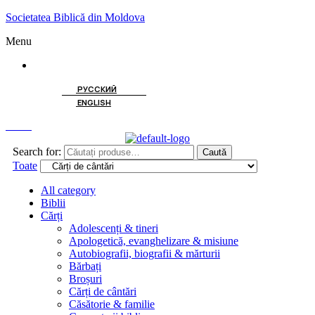
Societatea Biblică din Moldova
Menu
ROMÂNĂ
РУССКИЙ
ENGLISH
Caută
Search for:
Caută
Toate
All category
Biblii
Cărți
Adolescenți & tineri
Apologetică, evanghelizare & misiune
Autobiografii, biografii & mărturii
Bărbați
Broșuri
Cărți de cântări
Căsătorie & familie