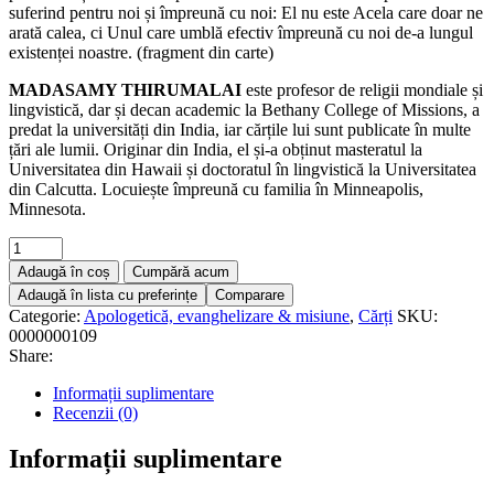
suferind pentru noi și împreună cu noi: El nu este Acela care doar ne
arată calea, ci Unul care umblă efectiv împreună cu noi de-a lungul
existenței noastre. (fragment din carte)
MADASAMY THIRUMALAI
este profesor de religii mondiale și
lingvistică, dar și decan academic la Bethany College of Missions, a
predat la universități din India, iar cărțile lui sunt publicate în multe
țări ale lumii. Originar din India, el și-a obținut masteratul la
Universitatea din Hawaii și doctoratul în lingvistică la Universitatea
din Calcutta. Locuiește împreună cu familia în Minneapolis,
Minnesota.
Adaugă în coș
Cumpără acum
Adaugă în lista cu preferințe
Comparare
Categorie:
Apologetică, evanghelizare & misiune
,
Cărți
SKU:
0000000109
Share:
Informații suplimentare
Recenzii (0)
Informații suplimentare