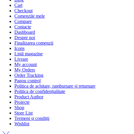
Cart
Checkout
Comenzile mele
Compare
Contacte
Dashboard
Despre noi
Finalizarea comenzii
Icons
Listă magazine
Livrare
My account
My Orders
Order Tracking
Panou control
Politica de achitare, rambursare și returnare
Politica de confidențialitate
Product Author
Proiecte
Shop
Store List
Termeni și condiții
Wishlist