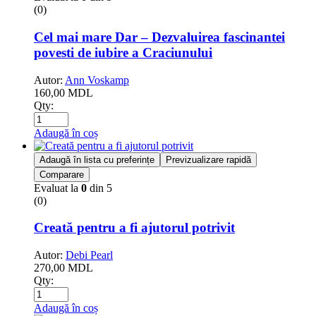
(0)
Cel mai mare Dar – Dezvaluirea fascinantei
povesti de iubire a Craciunului
Autor:
Ann Voskamp
160,00
MDL
Qty:
Adaugă în coș
Adaugă în lista cu preferințe
Previzualizare rapidă
Comparare
Evaluat la
0
din 5
(0)
Creată pentru a fi ajutorul potrivit
Autor:
Debi Pearl
270,00
MDL
Qty:
Adaugă în coș