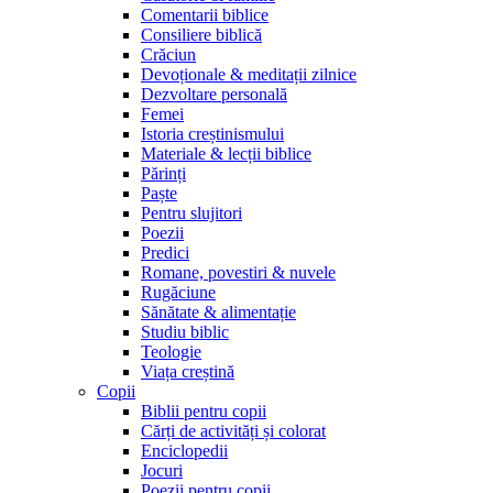
Comentarii biblice
Consiliere biblică
Crăciun
Devoționale & meditații zilnice
Dezvoltare personală
Femei
Istoria creștinismului
Materiale & lecții biblice
Părinți
Paște
Pentru slujitori
Poezii
Predici
Romane, povestiri & nuvele
Rugăciune
Sănătate & alimentație
Studiu biblic
Teologie
Viața creștină
Copii
Biblii pentru copii
Cărți de activități și colorat
Enciclopedii
Jocuri
Poezii pentru copii