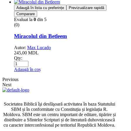
Adaugă în lista cu preferințe
Previzualizare rapidă
Comparare
Evaluat la
0
din 5
(0)
Miracolul din Betleem
Autor:
Max Lucado
245,00
MDL
Qty:
Adaugă în coș
Previous
Next
Societatea Biblică îşi desfăşoară activitatea în baza Statutului
SBM și în conformitate cu Constituția și legislația R.
Moldova. SBM este un centru important de editare, tipărire și
distribuire a Sfintelor Scripturi și de literatură duhovnicească
cu caracter interconfesional pe teritoriul Republicii Moldova.