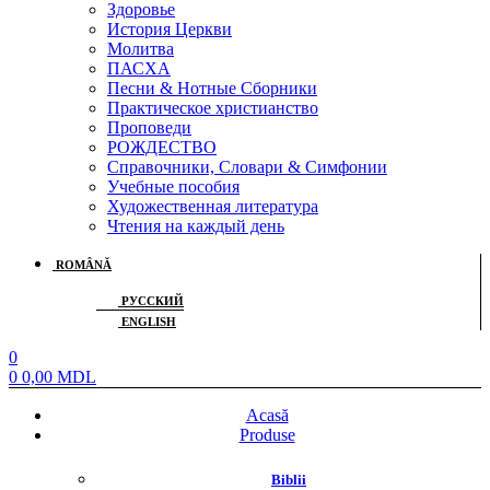
Здоровье
История Церкви
Молитва
ПАСХА
Песни & Нотные Сборники
Практическое христианство
Проповеди
РОЖДЕСТВО
Справочники, Словари & Симфонии
Учебные пособия
Художественная литература
Чтения на каждый день
Menu
ROMÂNĂ
РУССКИЙ
ENGLISH
Menu
0
0
0,00
MDL
Meniu
Acasă
Produse
Biblii