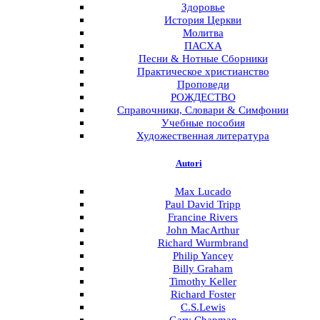
Здоровье
История Церкви
Молитва
ПАСХА
Песни & Нотные Сборники
Практическое христианство
Проповеди
РОЖДЕСТВО
Справочники, Словари & Симфонии
Учебные пособия
Художественная литература
Autori
Menu
Max Lucado
Paul David Tripp
Francine Rivers
John MacArthur
Richard Wurmbrand
Philip Yancey
Billy Graham
Timothy Keller
Richard Foster
C.S.Lewis