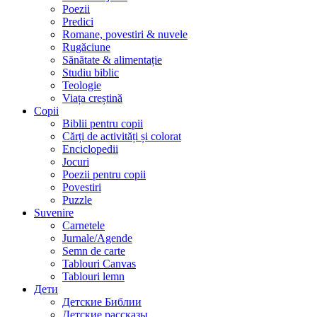
Poezii
Predici
Romane, povestiri & nuvele
Rugăciune
Sănătate & alimentație
Studiu biblic
Teologie
Viața creștină
Copii
Biblii pentru copii
Cărți de activități și colorat
Enciclopedii
Jocuri
Poezii pentru copii
Povestiri
Puzzle
Suvenire
Carnetele
Jurnale/Agende
Semn de carte
Tablouri Canvas
Tablouri lemn
Дети
Детские Библии
Детские рассказы