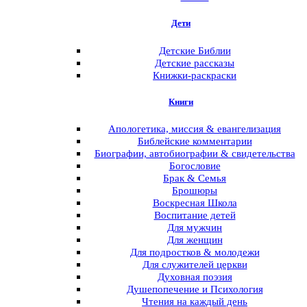
Дети
Menu
Детские Библии
Детские рассказы
Книжки-раскраски
Книги
Menu
Апологетика, миссия & евангелизация
Библейские комментарии
Биографии, автобиографии & свидетельства
Богословие
Брак & Семья
Брошюры
Воскресная Школа
Воспитание детей
Для мужчин
Для женщин
Для подростков & молодежи
Для служителей церкви
Духовная поэзия
Душепопечение и Психология
Чтения на каждый день