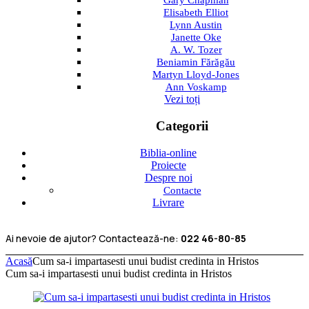
Gary Chapman
Elisabeth Elliot
Lynn Austin
Janette Oke
A. W. Tozer
Beniamin Fărăgău
Martyn Lloyd-Jones
Ann Voskamp
Vezi toți
Categorii
Biblia-online
Proiecte
Despre noi
Contacte
Livrare
Ai nevoie de ajutor? Contactează-ne:
022 46-80-85
Acasă
Cum sa-i impartasesti unui budist credinta in Hristos
Cum sa-i impartasesti unui budist credinta in Hristos