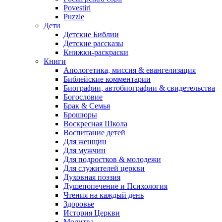
Povestiri
Puzzle
Дети
Детские Библии
Детские рассказы
Книжки-раскраски
Книги
Апологетика, миссия & евангелизация
Библейские комментарии
Биографии, автобиографии & свидетельства
Богословие
Брак & Семья
Брошюры
Воскресная Школа
Воспитание детей
Для женщин
Для мужчин
Для подростков & молодежи
Для служителей церкви
Духовная поэзия
Душепопечение и Психология
Чтения на каждый день
Здоровье
История Церкви
Молитва