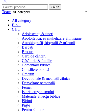
Search
Caută
for:
Toate
All category
Biblii
Cărți
Adolescenți & tineri
Apologetică, evanghelizare & misiune
Autobiografii, biografii & mărturii
Bărbați
Broșuri
Cărți de cântări
Căsătorie & familie
Comentarii biblice
Consiliere biblică
Crăciun
Devoționale & meditații zilnice
Dezvoltare personală
Femei
Istoria creștinismului
Materiale & lecții biblice
Părinți
Paște
Pentru slujitori