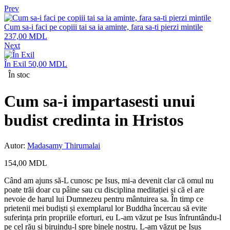
Prev
Cum sa-i faci pe copiii tai sa ia aminte, fara sa-ti pierzi mintile
237,00
MDL
Next
În Exil
50,00
MDL
În stoc
Cum sa-i impartasesti unui
budist credinta in Hristos
Autor:
Madasamy Thirumalai
154,00
MDL
Când am ajuns să-L cunosc pe Isus, mi-a devenit clar că omul nu
poate trăi doar cu pâine sau cu disciplina meditației și că el are
nevoie de harul lui Dumnezeu pentru mântuirea sa. În timp ce
prietenii mei budiști și exemplarul lor Buddha încercau să evite
suferința prin propriile eforturi, eu L-am văzut pe Isus înfruntându-l
pe cel rău și biruindu-l spre binele nostru. L-am văzut pe Isus