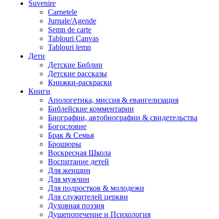
Suvenire
Carnetele
Jurnale/Agende
Semn de carte
Tablouri Canvas
Tablouri lemn
Дети
Детские Библии
Детские рассказы
Книжки-раскраски
Книги
Апологетика, миссия & евангелизация
Библейские комментарии
Биографии, автобиографии & свидетельства
Богословие
Брак & Семья
Брошюры
Воскресная Школа
Воспитание детей
Для женщин
Для мужчин
Для подростков & молодежи
Для служителей церкви
Духовная поэзия
Душепопечение и Психология