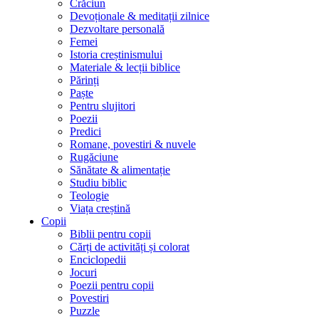
Crăciun
Devoționale & meditații zilnice
Dezvoltare personală
Femei
Istoria creștinismului
Materiale & lecții biblice
Părinți
Paște
Pentru slujitori
Poezii
Predici
Romane, povestiri & nuvele
Rugăciune
Sănătate & alimentație
Studiu biblic
Teologie
Viața creștină
Copii
Biblii pentru copii
Cărți de activități și colorat
Enciclopedii
Jocuri
Poezii pentru copii
Povestiri
Puzzle