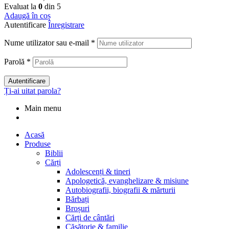
Evaluat la
0
din 5
Adaugă în coș
Autentificare
Înregistrare
Nume utilizator sau e-mail
*
Parolă
*
Autentificare
Ți-ai uitat parola?
Main menu
Acasă
Produse
Biblii
Cărți
Adolescenți & tineri
Apologetică, evanghelizare & misiune
Autobiografii, biografii & mărturii
Bărbați
Broșuri
Cărți de cântări
Căsătorie & familie