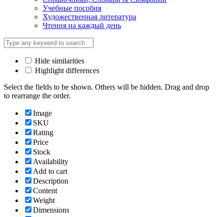
Учебные пособия
Художественная литература
Чтения на каждый день
Hide similarities
Highlight differences
Select the fields to be shown. Others will be hidden. Drag and drop
to rearrange the order.
Image
SKU
Rating
Price
Stock
Availability
Add to cart
Description
Content
Weight
Dimensions