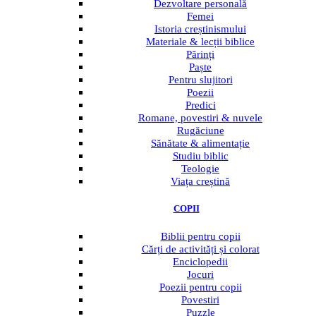
Dezvoltare personală
Femei
Istoria creștinismului
Materiale & lecții biblice
Părinți
Paște
Pentru slujitori
Poezii
Predici
Romane, povestiri & nuvele
Rugăciune
Sănătate & alimentație
Studiu biblic
Teologie
Viața creștină
COPII
Menu
Biblii pentru copii
Cărți de activități și colorat
Enciclopedii
Jocuri
Poezii pentru copii
Povestiri
Puzzle