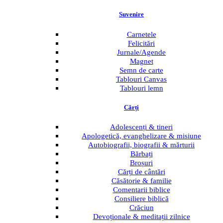
Suvenire
Menu
Carnetele
Felicitări
Jurnale/Agende
Magnet
Semn de carte
Tablouri Canvas
Tablouri lemn
Cărți
Menu
Adolescenți & tineri
Apologetică, evanghelizare & misiune
Autobiografii, biografii & mărturii
Bărbați
Broșuri
Cărți de cântări
Căsătorie & familie
Comentarii biblice
Consiliere biblică
Crăciun
Devoționale & meditații zilnice