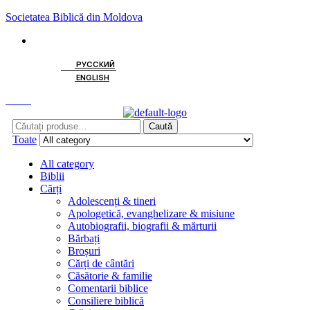
Societatea Biblică din Moldova
Menu
ROMÂNĂ
РУССКИЙ
ENGLISH
Caută
Search
Caută
for:
Toate
All category
Biblii
Cărți
Adolescenți & tineri
Apologetică, evanghelizare & misiune
Autobiografii, biografii & mărturii
Bărbați
Broșuri
Cărți de cântări
Căsătorie & familie
Comentarii biblice
Consiliere biblică