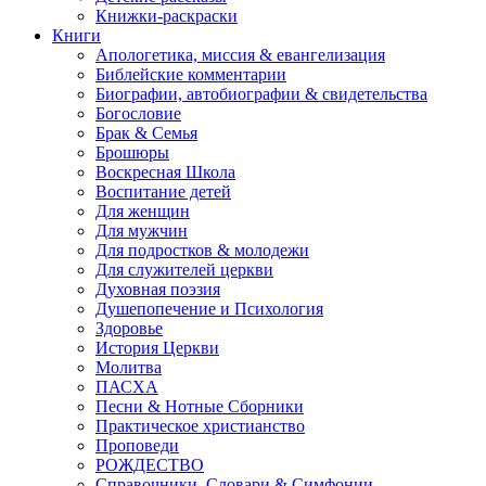
Книжки-раскраски
Книги
Апологетика, миссия & евангелизация
Библейские комментарии
Биографии, автобиографии & свидетельства
Богословие
Брак & Семья
Брошюры
Воскресная Школа
Воспитание детей
Для женщин
Для мужчин
Для подростков & молодежи
Для служителей церкви
Духовная поэзия
Душепопечение и Психология
Здоровье
История Церкви
Молитва
ПАСХА
Песни & Нотные Сборники
Практическое христианство
Проповеди
РОЖДЕСТВО
Справочники, Словари & Симфонии