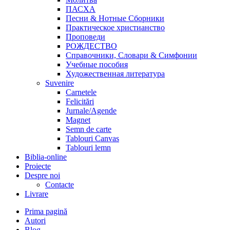
ПАСХА
Песни & Нотные Сборники
Практическое христианство
Проповеди
РОЖДЕСТВО
Справочники, Словари & Симфонии
Учебные пособия
Художественная литература
Suvenire
Carnetele
Felicitări
Jurnale/Agende
Magnet
Semn de carte
Tablouri Canvas
Tablouri lemn
Biblia-online
Proiecte
Despre noi
Contacte
Livrare
Prima pagină
Autori
Blog