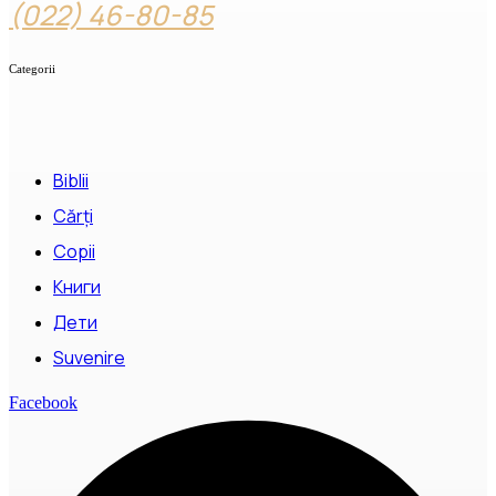
(022) 46-80-85
Categorii
Biblii
Cărți
Copii
Книги
Дети
Suvenire
Facebook