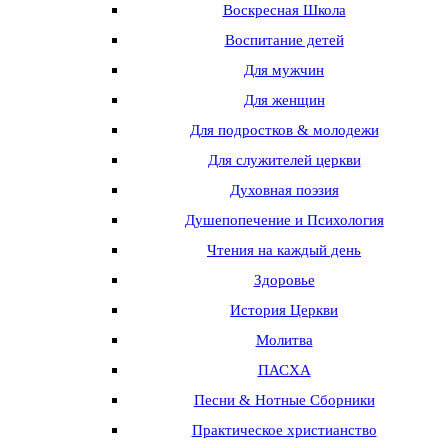
Воскресная Школа
Воспитание детей
Для мужчин
Для женщин
Для подростков & молодежи
Для служителей церкви
Духовная поэзия
Душепопечение и Психология
Чтения на каждый день
Здоровье
История Церкви
Молитва
ПАСХА
Песни & Нотные Сборники
Практическое христианство