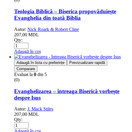
Teologia Biblică – Biserica propovăduiește
Evanghelia din toată Biblia
Autor:
Nick Roark & Robert Cline
207,00
MDL
Qty:
Adaugă în coș
Adaugă în lista cu preferințe
Previzualizare rapidă
Comparare
Evaluat la
0
din 5
(0)
Evanghelizarea – întreaga Biserică vorbește
despre Isus
Autor:
J. Mack Stiles
207,00
MDL
Qty:
Adaugă în coș