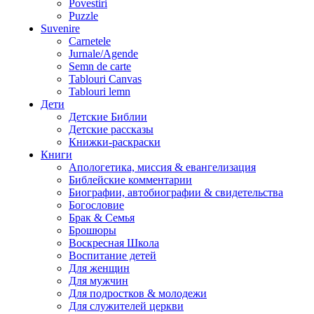
Povestiri
Puzzle
Suvenire
Carnetele
Jurnale/Agende
Semn de carte
Tablouri Canvas
Tablouri lemn
Дети
Детские Библии
Детские рассказы
Книжки-раскраски
Книги
Апологетика, миссия & евангелизация
Библейские комментарии
Биографии, автобиографии & свидетельства
Богословие
Брак & Семья
Брошюры
Воскресная Школа
Воспитание детей
Для женщин
Для мужчин
Для подростков & молодежи
Для служителей церкви