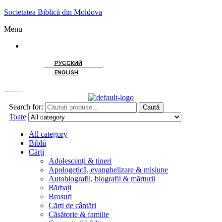
Societatea Biblică din Moldova
Menu
ROMÂNĂ
РУССКИЙ
ENGLISH
Caută
Search for:
Caută
Toate
All category
Biblii
Cărți
Adolescenți & tineri
Apologetică, evanghelizare & misiune
Autobiografii, biografii & mărturii
Bărbați
Broșuri
Cărți de cântări
Căsătorie & familie