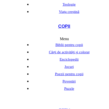
Teologie
Viața creștină
COPII
Menu
Biblii pentru copii
Cărți de activități și colorat
Enciclopedii
Jocuri
Poezii pentru copii
Povestiri
Puzzle