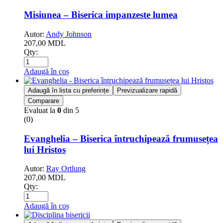
Misiunea – Biserica impanzeste lumea
Autor:
Andy Johnson
207,00
MDL
Qty:
Adaugă în coș
Adaugă în lista cu preferințe
Previzualizare rapidă
Comparare
Evaluat la
0
din 5
(0)
Evanghelia – Biserica întruchipează frumusețea
lui Hristos
Autor:
Ray Ortlung
207,00
MDL
Qty:
Adaugă în coș