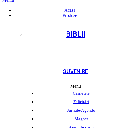
Meniu
Acasă
Produse
BIBLII
SUVENIRE
Menu
Carnetele
Felicitări
Jurnale/Agende
Magnet
Semn de carte