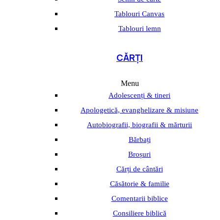
Tablouri Canvas
Tablouri lemn
CĂRȚI
Menu
Adolescenți & tineri
Apologetică, evanghelizare & misiune
Autobiografii, biografii & mărturii
Bărbați
Broșuri
Cărți de cântări
Căsătorie & familie
Comentarii biblice
Consiliere biblică