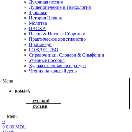
Духовная поэзия
Душепопечение и Психология
Здоровье
История Церкви
Молитва
ПАСХА
Песни & Нотные Сборники
Практическое христианство
Проповеди
РОЖДЕСТВО
Справочники, Словари & Симфонии
Учебные пособия
Художественная литература
Чтения на каждый день
Menu
ROMÂNĂ
РУССКИЙ
ENGLISH
Menu
0
0
0,00
MDL