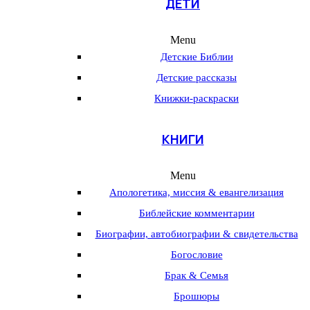
ДЕТИ
Menu
Детские Библии
Детские рассказы
Книжки-раскраски
КНИГИ
Menu
Апологетика, миссия & евангелизация
Библейские комментарии
Биографии, автобиографии & свидетельства
Богословие
Брак & Семья
Брошюры