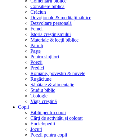
Comentarii biblice
Consiliere biblică
Crăciun
Devoționale & meditații zilnice
Dezvoltare personală
Femei
Istoria creștinismului
Materiale & lecții biblice
Părinți
Paște
Pentru slujitori
Poezii
Predici
Romane, povestiri & nuvele
Rugăciune
Sănătate & alimentație
Studiu biblic
Teologie
Viața creștină
Copii
Biblii pentru copii
Cărți de activități și colorat
Enciclopedii
Jocuri
Poezii pentru copii