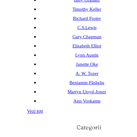
Billy Graham
Timothy Keller
Richard Foster
C.S.Lewis
Gary Chapman
Elisabeth Elliot
Lynn Austin
Janette Oke
A. W. Tozer
Beniamin Fărăgău
Martyn Lloyd-Jones
Ann Voskamp
Vezi toți
Categorii