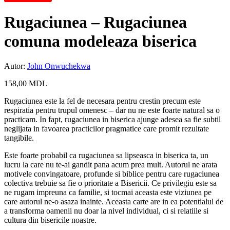
Rugaciunea – Rugaciunea
comuna modeleaza biserica
Autor:
John Onwuchekwa
158,00
MDL
Rugaciunea este la fel de necesara pentru crestin precum este
respiratia pentru trupul omenesc – dar nu ne este foarte natural sa o
practicam. In fapt, rugaciunea in biserica ajunge adesea sa fie subtil
neglijata in favoarea practicilor pragmatice care promit rezultate
tangibile.
Este foarte probabil ca rugaciunea sa lipseasca in biserica ta, un
lucru la care nu te-ai gandit pana acum prea mult. Autorul ne arata
motivele convingatoare, profunde si biblice pentru care rugaciunea
colectiva trebuie sa fie o prioritate a Bisericii. Ce privilegiu este sa
ne rugam impreuna ca familie, si tocmai aceasta este viziunea pe
care autorul ne-o asaza inainte. Aceasta carte are in ea potentialul de
a transforma oamenii nu doar la nivel individual, ci si relatiile si
cultura din bisericile noastre.