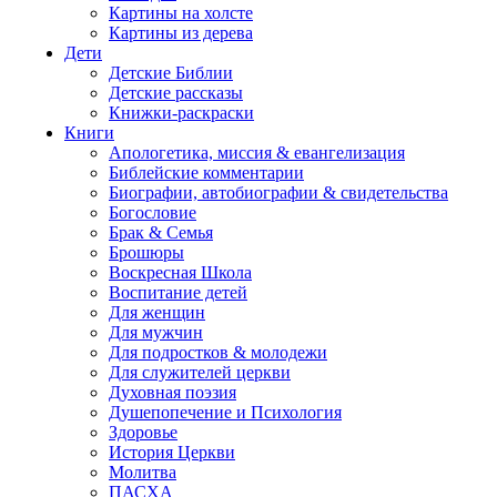
Картины на холсте
Картины из дерева
Дети
Детские Библии
Детские рассказы
Книжки-раскраски
Книги
Апологетика, миссия & евангелизация
Библейские комментарии
Биографии, автобиографии & свидетельства
Богословие
Брак & Семья
Брошюры
Воскресная Школа
Воспитание детей
Для женщин
Для мужчин
Для подростков & молодежи
Для служителей церкви
Духовная поэзия
Душепопечение и Психология
Здоровье
История Церкви
Молитва
ПАСХА