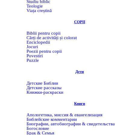
Studiu biblic
Teologie
Viața creștină
COPII
Biblii pentru copii
Cărți de activități și colorat
Enciclopedii
Jocuri
Poezii pentru copii
Povestiri
Puzzle
Дети
Детские Библии
Детские рассказы
Книжки-раскраски
Книги
Апологетика, миссия & евангелизация
Библейские комментарии
Биографии, автобиографии & свидетельства
Богословие
Брак & Семья