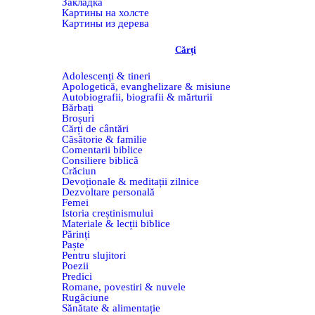
Закладка
Картины на холсте
Картины из дерева
Cărți
Adolescenți & tineri
Apologetică, evanghelizare & misiune
Autobiografii, biografii & mărturii
Bărbați
Broșuri
Cărți de cântări
Căsătorie & familie
Comentarii biblice
Consiliere biblică
Crăciun
Devoționale & meditații zilnice
Dezvoltare personală
Femei
Istoria creștinismului
Materiale & lecții biblice
Părinți
Paște
Pentru slujitori
Poezii
Predici
Romane, povestiri & nuvele
Rugăciune
Sănătate & alimentație