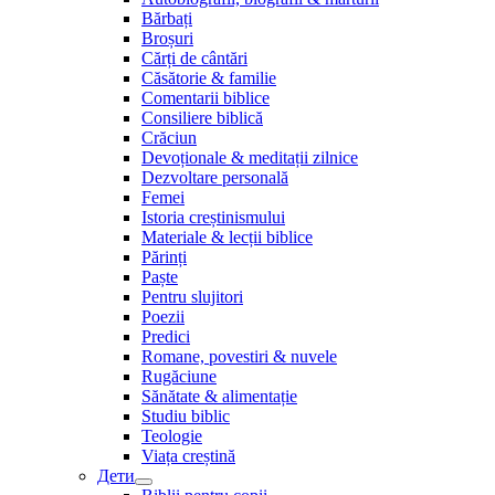
Bărbați
Broșuri
Cărți de cântări
Căsătorie & familie
Comentarii biblice
Consiliere biblică
Crăciun
Devoționale & meditații zilnice
Dezvoltare personală
Femei
Istoria creștinismului
Materiale & lecții biblice
Părinți
Paște
Pentru slujitori
Poezii
Predici
Romane, povestiri & nuvele
Rugăciune
Sănătate & alimentație
Studiu biblic
Teologie
Viața creștină
Дети