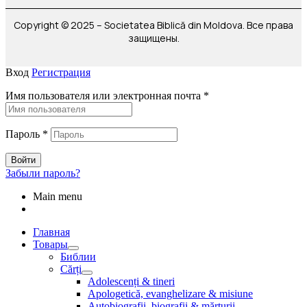
Copyright © 2025 – Societatea Biblică din Moldova. Все права
защищены.
Вход
Регистрация
Имя пользователя или электронная почта
*
Пароль
*
Войти
Забыли пароль?
Main menu
Главная
Товары
Библии
Cărți
Adolescenți & tineri
Apologetică, evanghelizare & misiune
Autobiografii, biografii & mărturii