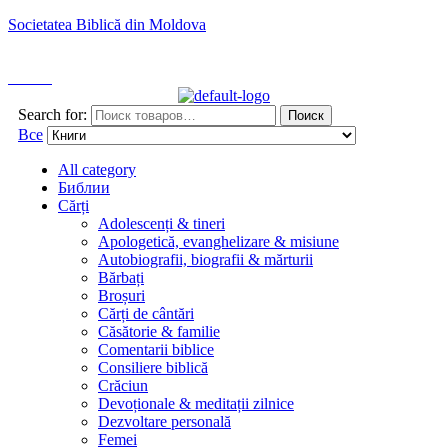
Societatea Biblică din Moldova
РУССКИЙ
Поиск
Search for:
Поиск
Все
All category
Библии
Cărți
Adolescenți & tineri
Apologetică, evanghelizare & misiune
Autobiografii, biografii & mărturii
Bărbați
Broșuri
Cărți de cântări
Căsătorie & familie
Comentarii biblice
Consiliere biblică
Crăciun
Devoționale & meditații zilnice
Dezvoltare personală
Femei