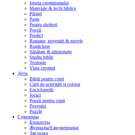
Istoria creștinismului
Materiale & lecții biblice
Părinți
Paște
Pentru slujitori
Poezii
Predici
Romane, povestiri & nuvele
Rugăciune
Sănătate & alimentație
Studiu biblic
Teologie
Viața creștină
Дети
Biblii pentru copii
Cărți de activități și colorat
Enciclopedii
Jocuri
Poezii pentru copii
Povestiri
Puzzle
Сувениры
Блокноты
Журналы/Ежедневники
Закладка