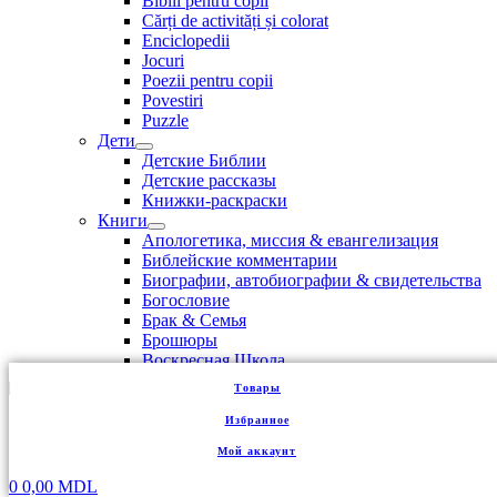
Biblii pentru copii
Cărți de activități și colorat
Enciclopedii
Jocuri
Poezii pentru copii
Povestiri
Puzzle
Дети
Детские Библии
Детские рассказы
Книжки-раскраски
Книги
Апологетика, миссия & евангелизация
Библейские комментарии
Биографии, автобиографии & свидетельства
Богословие
Брак & Семья
Брошюры
Воскресная Школа
Воспитание детей
Товары
Для женщин
Для мужчин
Избранное
Для подростков & молодежи
Мой аккаунт
Для служителей церкви
Духовная поэзия
0
0,00
MDL