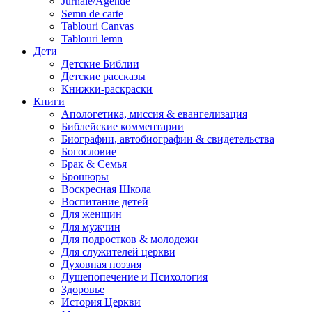
Jurnale/Agende
Semn de carte
Tablouri Canvas
Tablouri lemn
Дети
Детские Библии
Детские рассказы
Книжки-раскраски
Книги
Апологетика, миссия & евангелизация
Библейские комментарии
Биографии, автобиографии & свидетельства
Богословие
Брак & Семья
Брошюры
Воскресная Школа
Воспитание детей
Для женщин
Для мужчин
Для подростков & молодежи
Для служителей церкви
Духовная поэзия
Душепопечение и Психология
Здоровье
История Церкви