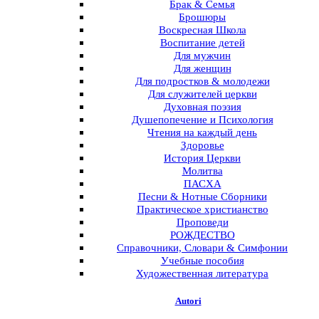
Брак & Семья
Брошюры
Воскресная Школа
Воспитание детей
Для мужчин
Для женщин
Для подростков & молодежи
Для служителей церкви
Духовная поэзия
Душепопечение и Психология
Чтения на каждый день
Здоровье
История Церкви
Молитва
ПАСХА
Песни & Нотные Сборники
Практическое христианство
Проповеди
РОЖДЕСТВО
Справочники, Словари & Симфонии
Учебные пособия
Художественная литература
Autori