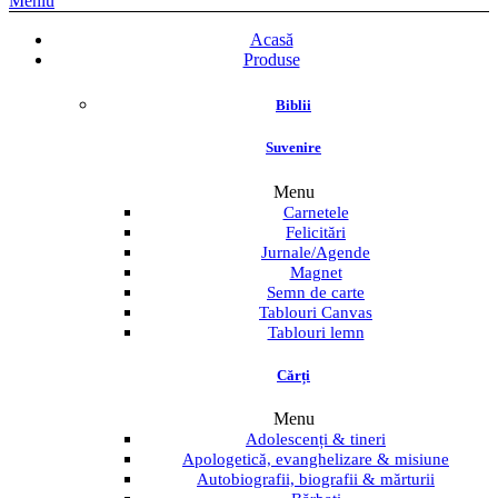
Meniu
Acasă
Produse
Biblii
Suvenire
Menu
Carnetele
Felicitări
Jurnale/Agende
Magnet
Semn de carte
Tablouri Canvas
Tablouri lemn
Cărți
Menu
Adolescenți & tineri
Apologetică, evanghelizare & misiune
Autobiografii, biografii & mărturii