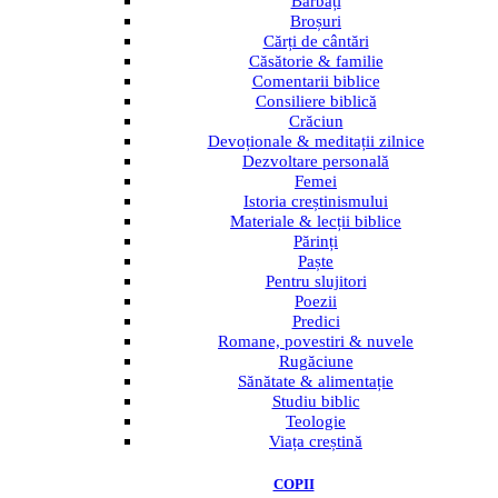
Bărbați
Broșuri
Cărți de cântări
Căsătorie & familie
Comentarii biblice
Consiliere biblică
Crăciun
Devoționale & meditații zilnice
Dezvoltare personală
Femei
Istoria creștinismului
Materiale & lecții biblice
Părinți
Paște
Pentru slujitori
Poezii
Predici
Romane, povestiri & nuvele
Rugăciune
Sănătate & alimentație
Studiu biblic
Teologie
Viața creștină
COPII