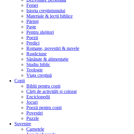
Femei
Istoria creștinismului
Materiale & lecții biblice
Părinți
Paște
Pentru slujitori
Poezii
Predici
Romane, povestiri & nuvele
Rugăciune
Sănătate & alimentație
Studiu biblic
Teologie
Viața creștină
Copii
Biblii pentru copii
Cărți de activități și colorat
Enciclopedii
Jocuri
Poezii pentru copii
Povestiri
Puzzle
Suvenire
Carnetele