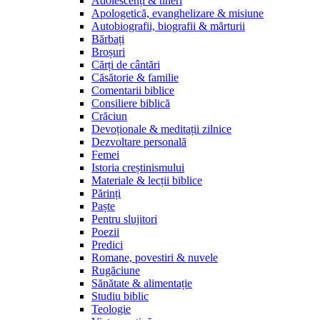
Adolescenți & tineri
Apologetică, evanghelizare & misiune
Autobiografii, biografii & mărturii
Bărbați
Broșuri
Cărți de cântări
Căsătorie & familie
Comentarii biblice
Consiliere biblică
Crăciun
Devoționale & meditații zilnice
Dezvoltare personală
Femei
Istoria creștinismului
Materiale & lecții biblice
Părinți
Paște
Pentru slujitori
Poezii
Predici
Romane, povestiri & nuvele
Rugăciune
Sănătate & alimentație
Studiu biblic
Teologie