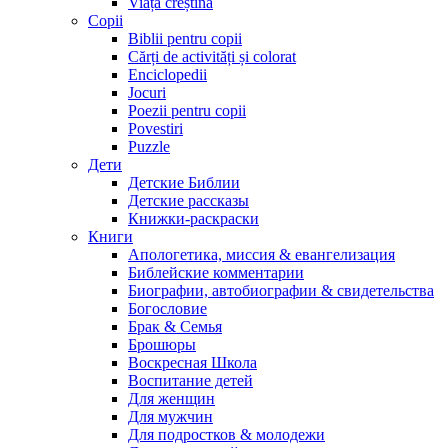
Viața creștină
Copii
Biblii pentru copii
Cărți de activități și colorat
Enciclopedii
Jocuri
Poezii pentru copii
Povestiri
Puzzle
Дети
Детские Библии
Детские рассказы
Книжки-раскраски
Книги
Апологетика, миссия & евангелизация
Библейские комментарии
Биографии, автобиографии & свидетельства
Богословие
Брак & Семья
Брошюры
Воскресная Школа
Воспитание детей
Для женщин
Для мужчин
Для подростков & молодежи