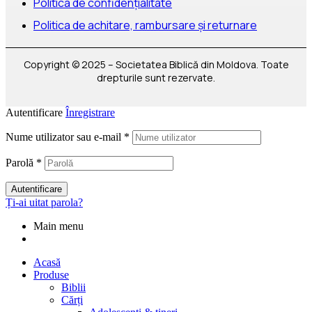
Politica de confidențialitate
Politica de achitare, rambursare și returnare
Copyright © 2025 – Societatea Biblică din Moldova. Toate
drepturile sunt rezervate.
Autentificare
Înregistrare
Nume utilizator sau e-mail
*
Parolă
*
Autentificare
Ți-ai uitat parola?
Main menu
Acasă
Produse
Biblii
Cărți