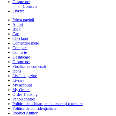
Despre noi
Contacte
Livrare
Prima pagină
Autori
Blog
Cart
Checkout
Comenzile mele
Compare
Contacte
Dashboard
Despre noi
Finalizarea comenzii
Icons
Listă magazine
Livrare
My account
My Orders
Order Tracking
Panou control
Politica de achitare, rambursare și returnare
Politica de confidențialitate
Product Author