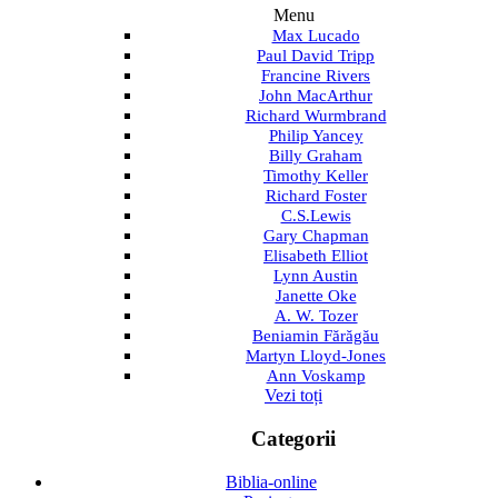
Menu
Max Lucado
Paul David Tripp
Francine Rivers
John MacArthur
Richard Wurmbrand
Philip Yancey
Billy Graham
Timothy Keller
Richard Foster
C.S.Lewis
Gary Chapman
Elisabeth Elliot
Lynn Austin
Janette Oke
A. W. Tozer
Beniamin Fărăgău
Martyn Lloyd-Jones
Ann Voskamp
Vezi toți
Categorii
Biblia-online