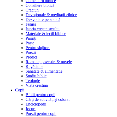
Comentarii biblice
Consiliere biblică
Crăciun
Devoționale & meditații zilnice
Dezvoltare personală
Femei
Istoria creștinismului
Materiale & lecții biblice
Părinți
Paște
Pentru slujitori
Poezii
Predici
Romane, povestiri & nuvele
Rugăciune
Sănătate & alimentație
Studiu biblic
Teologie
Viața creștină
Copii
Biblii pentru copii
Cărți de activități și colorat
Enciclopedii
Jocuri
Poezii pentru copii