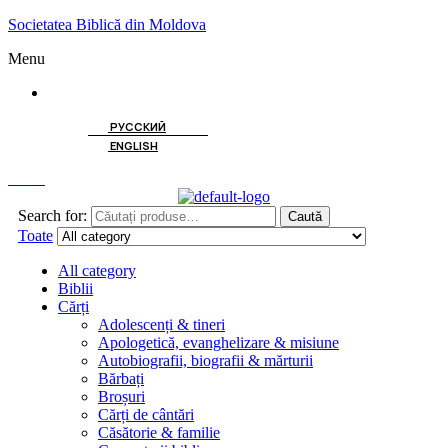
Societatea Biblică din Moldova
Menu
ROMÂNĂ
РУССКИЙ
ENGLISH
Caută
Search for:
Caută
Toate
All category
Biblii
Cărți
Adolescenți & tineri
Apologetică, evanghelizare & misiune
Autobiografii, biografii & mărturii
Bărbați
Broșuri
Cărți de cântări
Căsătorie & familie