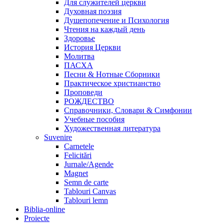
Для служителей церкви
Духовная поэзия
Душепопечение и Психология
Чтения на каждый день
Здоровье
История Церкви
Молитва
ПАСХА
Песни & Нотные Сборники
Практическое христианство
Проповеди
РОЖДЕСТВО
Справочники, Словари & Симфонии
Учебные пособия
Художественная литература
Suvenire
Carnetele
Felicitări
Jurnale/Agende
Magnet
Semn de carte
Tablouri Canvas
Tablouri lemn
Biblia-online
Proiecte