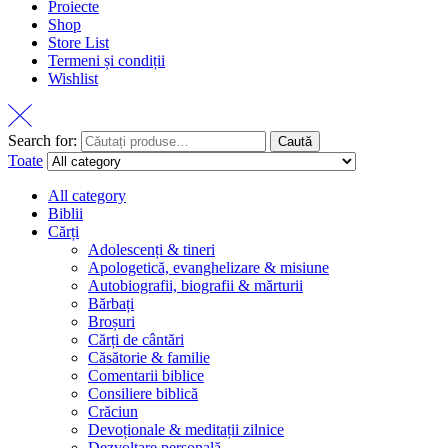
Proiecte
Shop
Store List
Termeni și condiții
Wishlist
Search for:
Caută
Toate
All category
Biblii
Cărți
Adolescenți & tineri
Apologetică, evanghelizare & misiune
Autobiografii, biografii & mărturii
Bărbați
Broșuri
Cărți de cântări
Căsătorie & familie
Comentarii biblice
Consiliere biblică
Crăciun
Devoționale & meditații zilnice
Dezvoltare personală