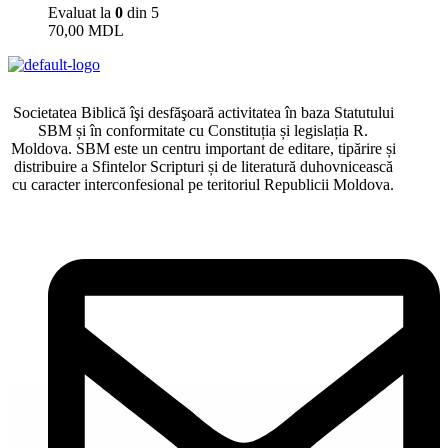
Evaluat la
0
din 5
70,00
MDL
Societatea Biblică îşi desfăşoară activitatea în baza Statutului
SBM și în conformitate cu Constituția și legislația R.
Moldova. SBM este un centru important de editare, tipărire și
distribuire a Sfintelor Scripturi și de literatură duhovnicească
cu caracter interconfesional pe teritoriul Republicii Moldova.