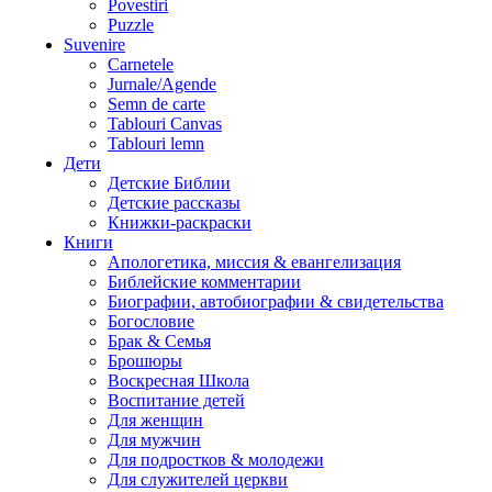
Povestiri
Puzzle
Suvenire
Carnetele
Jurnale/Agende
Semn de carte
Tablouri Canvas
Tablouri lemn
Дети
Детские Библии
Детские рассказы
Книжки-раскраски
Книги
Апологетика, миссия & евангелизация
Библейские комментарии
Биографии, автобиографии & свидетельства
Богословие
Брак & Семья
Брошюры
Воскресная Школа
Воспитание детей
Для женщин
Для мужчин
Для подростков & молодежи
Для служителей церкви