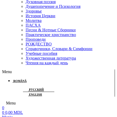
Духовная поэзия
Душепопечение и Психология
Здоровье
История Церкви
Молитва
ПАСХА
Песни & Нотные Сборники
Практическое христианство
Проповеди
РОЖДЕСТВО
Справочники, Словари & Симфонии
Учебные пособия
Художественная литература
Чтения на каждый день
Menu
ROMÂNĂ
РУССКИЙ
ENGLISH
Menu
0
0
0,00
MDL