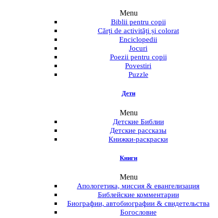
Menu
Biblii pentru copii
Cărți de activități și colorat
Enciclopedii
Jocuri
Poezii pentru copii
Povestiri
Puzzle
Дети
Menu
Детские Библии
Детские рассказы
Книжки-раскраски
Книги
Menu
Апологетика, миссия & евангелизация
Библейские комментарии
Биографии, автобиографии & свидетельства
Богословие