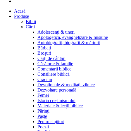
Acasă
Produse
Biblii
Cărți
Adolescenți & tineri
Apologetică, evanghelizare & misiune
Autobiografii, biografii & mărturii
Bărbați
Broșuri
Cărți de cântări
Căsătorie & familie
Comentarii biblice
Consiliere biblică
Crăciun
Devoționale & meditații zilnice
Dezvoltare personală
Femei
Istoria creștinismului
Materiale & lecții biblice
Părinți
Paște
Pentru slujitori
Poezii