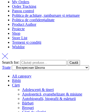
My Orders
Order Tracking
Panou control
Politica de achitare, rambursare și returnare
Politica de confidențialitate
Product Author
Proiecte
Shop
Store List
Termeni și condiții
Wishlist
Search for:
Caută
Toate
All category
Biblii
Cărți
Adolescenți & tineri
Apologetică, evanghelizare & misiune
Autobiografii, biografii & mărturii
Bărbați
Broșuri