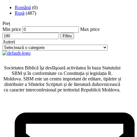
Română
(0)
Rusă
(487)
Preț
Min price
Max price
Filtru
Autori
Societatea Biblică îşi desfăşoară activitatea în baza Statutului
SBM și în conformitate cu Constituția și legislația R.
Moldova. SBM este un centru important de editare, tipărire și
distribuire a Sfintelor Scripturi și de literatură duhovnicească
cu caracter interconfesional pe teritoriul Republicii Moldova.