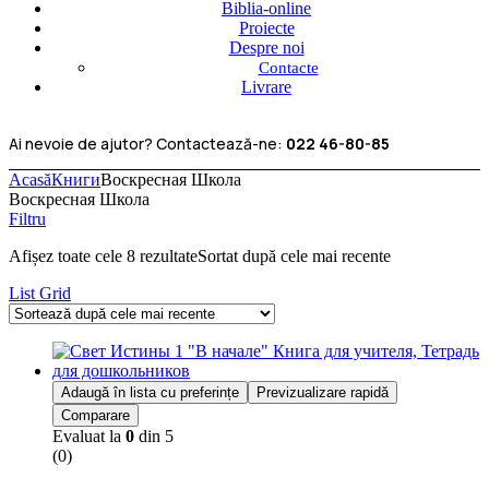
Biblia-online
Proiecte
Despre noi
Contacte
Livrare
Ai nevoie de ajutor? Contactează-ne:
022 46-80-85
Acasă
Книги
Воскресная Школа
Воскресная Школа
Filtru
Afișez toate cele 8 rezultate
Sortat după cele mai recente
List
Grid
Adaugă în lista cu preferințe
Previzualizare rapidă
Comparare
Evaluat la
0
din 5
(0)