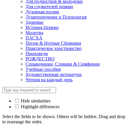
Для подростков & молодежи
Для служителей церкви
Духовная поэзия
Душепопечение и Психология
Здоровье
История Церкви
Молитва
ПАСХА
Песни & Нотные Сборники
Практическое христианство
Проповеди
РОЖДЕСТВО
Справочники, Словари & Симфонии
Учебные пособия
Художественная литература
Чтения на каждый день
Hide similarities
Highlight differences
Select the fields to be shown. Others will be hidden. Drag and drop
to rearrange the order.