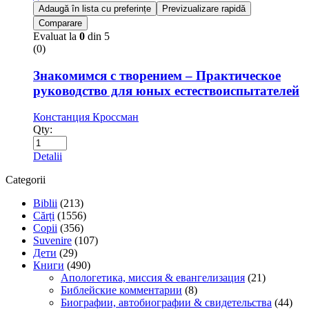
Adaugă în lista cu preferințe
Previzualizare rapidă
Comparare
Evaluat la
0
din 5
(0)
Знакомимся с творением – Практическое
руководство для юных естествоиспытателей
Констанция Кроссман
Qty:
Detalii
Categorii
Biblii
(213)
Cărți
(1556)
Copii
(356)
Suvenire
(107)
Дети
(29)
Книги
(490)
Апологетика, миссия & евангелизация
(21)
Библейские комментарии
(8)
Биографии, автобиографии & свидетельства
(44)