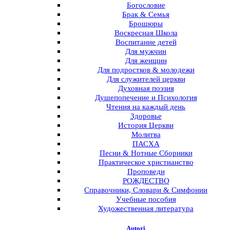
Богословие
Брак & Семья
Брошюры
Воскресная Школа
Воспитание детей
Для мужчин
Для женщин
Для подростков & молодежи
Для служителей церкви
Духовная поэзия
Душепопечение и Психология
Чтения на каждый день
Здоровье
История Церкви
Молитва
ПАСХА
Песни & Нотные Сборники
Практическое христианство
Проповеди
РОЖДЕСТВО
Справочники, Словари & Симфонии
Учебные пособия
Художественная литература
Autori