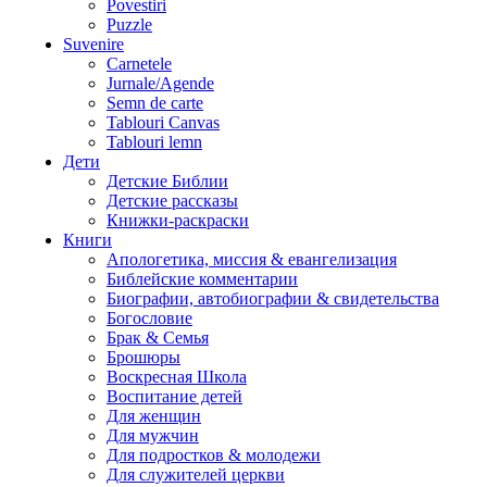
Povestiri
Puzzle
Suvenire
Carnetele
Jurnale/Agende
Semn de carte
Tablouri Canvas
Tablouri lemn
Дети
Детские Библии
Детские рассказы
Книжки-раскраски
Книги
Апологетика, миссия & евангелизация
Библейские комментарии
Биографии, автобиографии & свидетельства
Богословие
Брак & Семья
Брошюры
Воскресная Школа
Воспитание детей
Для женщин
Для мужчин
Для подростков & молодежи
Для служителей церкви