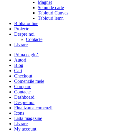
Magnet
Semn de carte
Tablouri Canvas
Tablouri lemn
Biblia-online
Proiecte
Despre noi
Contacte
Livrare
Prima pagină
Autori
Blog
Cart
Checkout
Comenzile mele
Compare
Contacte
Dashboard
Despre noi
Finalizarea comenzii
Icons
Listă magazine
Livrare
My account