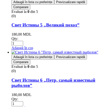
Adaugă în lista cu preferințe
Previzualizare rapidă
Comparare
Evaluat la
0
din 5
(0)
Свет Истины 5 „Великий поход”
180,00
MDL
Qty:
Adaugă în coș
Adaugă în lista cu preferințe
Previzualizare rapidă
Comparare
Evaluat la
0
din 5
(0)
Свет Истины 6 „Петр, самый известный
рыболов”
180,00
MDL
Qty: