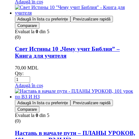
Adaugă în coș
Adaugă în lista cu preferințe
Previzualizare rapidă
Comparare
Evaluat la
0
din 5
(0)
Свет Истины 10 „Чему учит Библия” –
Книга для учителя
70,00
MDL
Qty:
Adaugă în coș
Adaugă în lista cu preferințe
Previzualizare rapidă
Comparare
Evaluat la
0
din 5
(0)
Наставь в начале пути – ПЛАНЫ УРОКОВ,