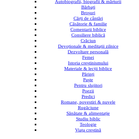
Autobiografii, biografii & mărturii
Bărbați
Broșuri
Cărți de cântări
Căsătorie & familie
Comentarii biblice
Consiliere biblică
Crăciun
Devoționale & meditații zilnice
Dezvoltare personală
Femei
Istoria creștinismului
Materiale & lecții biblice
Părinți
Paște
Pentru slujitori
Poezii
Predici
Romane, povestiri & nuvele
Rugăciune
Sănătate & alimentație
Studiu biblic
Teologie
Viața creștină