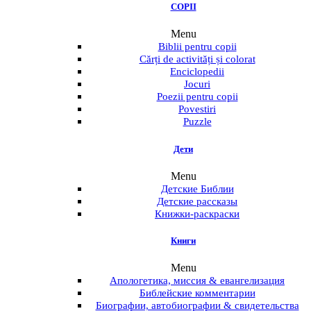
COPII
Menu
Biblii pentru copii
Cărți de activități și colorat
Enciclopedii
Jocuri
Poezii pentru copii
Povestiri
Puzzle
Дети
Menu
Детские Библии
Детские рассказы
Книжки-раскраски
Книги
Menu
Апологетика, миссия & евангелизация
Библейские комментарии
Биографии, автобиографии & свидетельства