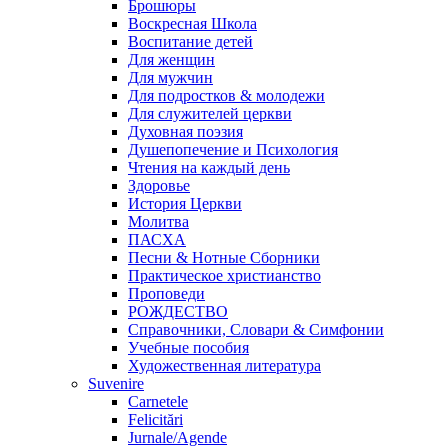
Брошюры
Воскресная Школа
Воспитание детей
Для женщин
Для мужчин
Для подростков & молодежи
Для служителей церкви
Духовная поэзия
Душепопечение и Психология
Чтения на каждый день
Здоровье
История Церкви
Молитва
ПАСХА
Песни & Нотные Сборники
Практическое христианство
Проповеди
РОЖДЕСТВО
Справочники, Словари & Симфонии
Учебные пособия
Художественная литература
Suvenire
Carnetele
Felicitări
Jurnale/Agende