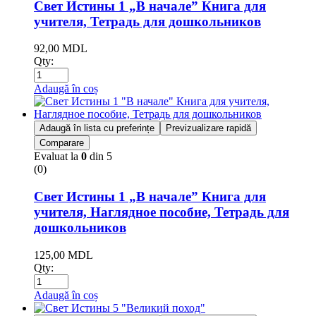
Свет Истины 1 „В начале” Книга для
учителя, Тетрадь для дошкольников
92,00
MDL
Qty:
Adaugă în coș
Adaugă în lista cu preferințe
Previzualizare rapidă
Comparare
Evaluat la
0
din 5
(0)
Свет Истины 1 „В начале” Книга для
учителя, Наглядное пособие, Тетрадь для
дошкольников
125,00
MDL
Qty:
Adaugă în coș