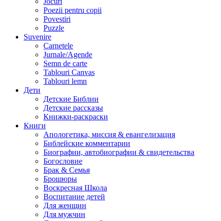
Jocuri
Poezii pentru copii
Povestiri
Puzzle
Suvenire
Carnetele
Jurnale/Agende
Semn de carte
Tablouri Canvas
Tablouri lemn
Дети
Детские Библии
Детские рассказы
Книжки-раскраски
Книги
Апологетика, миссия & евангелизация
Библейские комментарии
Биографии, автобиографии & свидетельства
Богословие
Брак & Семья
Брошюры
Воскресная Школа
Воспитание детей
Для женщин
Для мужчин