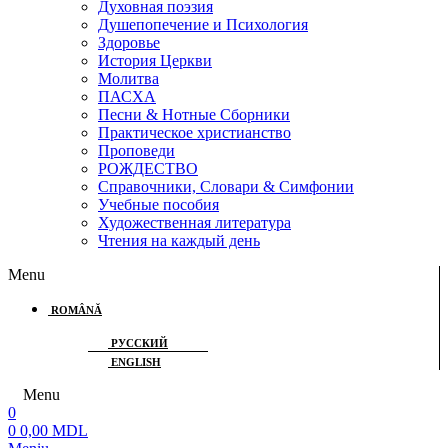
Духовная поэзия
Душепопечение и Психология
Здоровье
История Церкви
Молитва
ПАСХА
Песни & Нотные Сборники
Практическое христианство
Проповеди
РОЖДЕСТВО
Справочники, Словари & Симфонии
Учебные пособия
Художественная литература
Чтения на каждый день
Menu
ROMÂNĂ
РУССКИЙ
ENGLISH
Menu
0
0
0,00
MDL