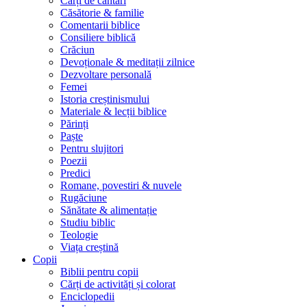
Cărți de cântări
Căsătorie & familie
Comentarii biblice
Consiliere biblică
Crăciun
Devoționale & meditații zilnice
Dezvoltare personală
Femei
Istoria creștinismului
Materiale & lecții biblice
Părinți
Paște
Pentru slujitori
Poezii
Predici
Romane, povestiri & nuvele
Rugăciune
Sănătate & alimentație
Studiu biblic
Teologie
Viața creștină
Copii
Biblii pentru copii
Cărți de activități și colorat
Enciclopedii