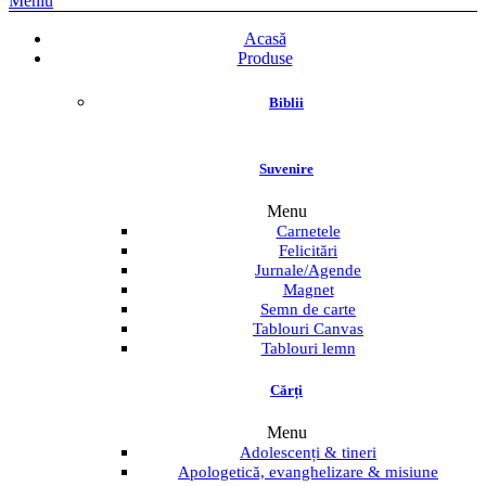
Meniu
Acasă
Produse
Biblii
Suvenire
Menu
Carnetele
Felicitări
Jurnale/Agende
Magnet
Semn de carte
Tablouri Canvas
Tablouri lemn
Cărți
Menu
Adolescenți & tineri
Apologetică, evanghelizare & misiune