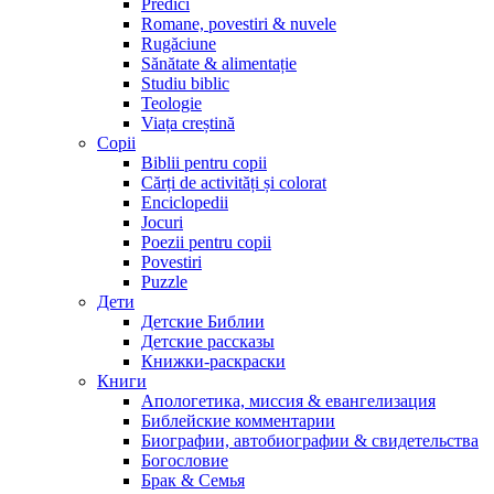
Predici
Romane, povestiri & nuvele
Rugăciune
Sănătate & alimentație
Studiu biblic
Teologie
Viața creștină
Copii
Biblii pentru copii
Cărți de activități și colorat
Enciclopedii
Jocuri
Poezii pentru copii
Povestiri
Puzzle
Дети
Детские Библии
Детские рассказы
Книжки-раскраски
Книги
Апологетика, миссия & евангелизация
Библейские комментарии
Биографии, автобиографии & свидетельства
Богословие
Брак & Семья