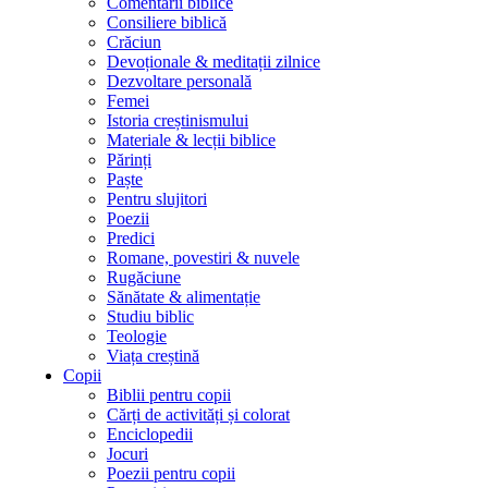
Comentarii biblice
Consiliere biblică
Crăciun
Devoționale & meditații zilnice
Dezvoltare personală
Femei
Istoria creștinismului
Materiale & lecții biblice
Părinți
Paște
Pentru slujitori
Poezii
Predici
Romane, povestiri & nuvele
Rugăciune
Sănătate & alimentație
Studiu biblic
Teologie
Viața creștină
Copii
Biblii pentru copii
Cărți de activități și colorat
Enciclopedii
Jocuri
Poezii pentru copii