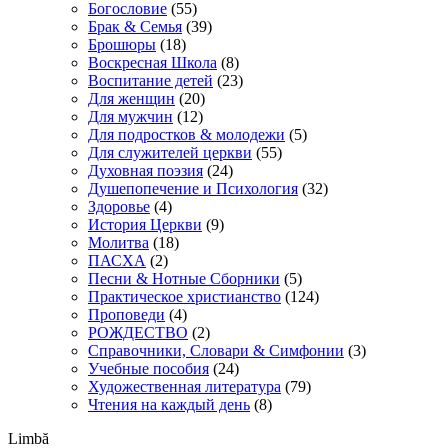
Богословие
(55)
Брак & Семья
(39)
Брошюры
(18)
Воскресная Школа
(8)
Воспитание детей
(23)
Для женщин
(20)
Для мужчин
(12)
Для подростков & молодежи
(5)
Для служителей церкви
(55)
Духовная поэзия
(24)
Душепопечение и Психология
(32)
Здоровье
(4)
История Церкви
(9)
Молитва
(18)
ПАСХА
(2)
Песни & Нотные Сборники
(5)
Практическое христианство
(124)
Проповеди
(4)
РОЖДЕСТВО
(2)
Справочники, Словари & Симфонии
(3)
Учебные пособия
(24)
Художественная литература
(79)
Чтения на каждый день
(8)
Limbă