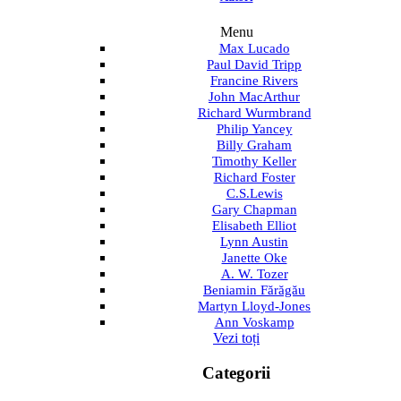
Menu
Max Lucado
Paul David Tripp
Francine Rivers
John MacArthur
Richard Wurmbrand
Philip Yancey
Billy Graham
Timothy Keller
Richard Foster
C.S.Lewis
Gary Chapman
Elisabeth Elliot
Lynn Austin
Janette Oke
A. W. Tozer
Beniamin Fărăgău
Martyn Lloyd-Jones
Ann Voskamp
Vezi toți
Categorii