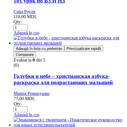
101 урок по ВЗ И НЗ
Сара Роули
110,00
MDL
Qty:
Adaugă în coș
Adaugă în lista cu preferințe
Previzualizare rapidă
Comparare
Evaluat la
0
din 5
(0)
Голубки в небе – христианская азбука-
раскраска для подрастающих малышей
Мария Романушко
77,00
MDL
Qty:
Adaugă în coș