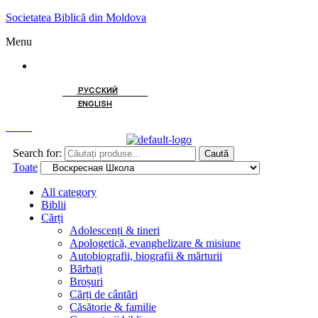
Societatea Biblică din Moldova
Menu
ROMÂNĂ
РУССКИЙ
ENGLISH
Caută
Search for:
Caută
Toate
All category
Biblii
Cărți
Adolescenți & tineri
Apologetică, evanghelizare & misiune
Autobiografii, biografii & mărturii
Bărbați
Broșuri
Cărți de cântări
Căsătorie & familie