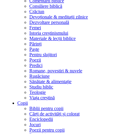
Comentarii biblice
Consiliere biblică
Crăciun
Devoționale & meditații zilnice
Dezvoltare personală
Femei
Istoria creștinismului
Materiale & lecții biblice
Părinți
Paște
Pentru slujitori
Poezii
Predici
Romane, povestiri & nuvele
Rugăciune
Sănătate & alimentație
Studiu biblic
Teologie
Viața creștină
Copii
Biblii pentru copii
Cărți de activități și colorat
Enciclopedii
Jocuri
Poezii pentru copii