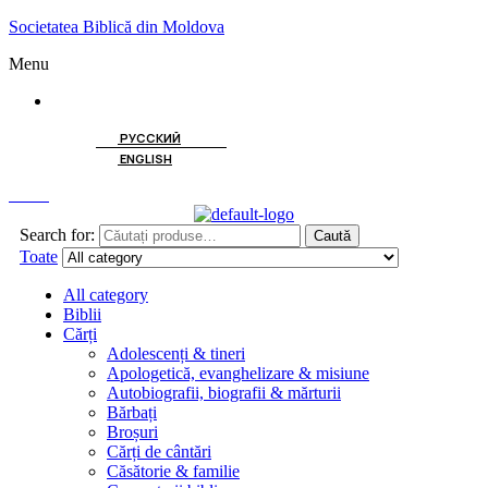
Societatea Biblică din Moldova
Menu
ROMÂNĂ
РУССКИЙ
ENGLISH
Caută
Search for:
Caută
Toate
All category
Biblii
Cărți
Adolescenți & tineri
Apologetică, evanghelizare & misiune
Autobiografii, biografii & mărturii
Bărbați
Broșuri
Cărți de cântări
Căsătorie & familie