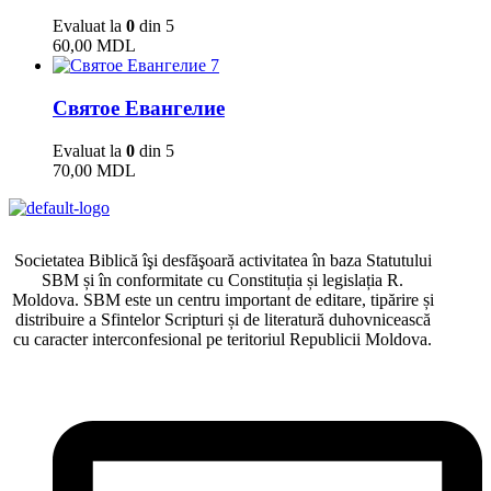
Evaluat la
0
din 5
60,00
MDL
7
Святое Евангелие
Evaluat la
0
din 5
70,00
MDL
Societatea Biblică îşi desfăşoară activitatea în baza Statutului
SBM și în conformitate cu Constituția și legislația R.
Moldova. SBM este un centru important de editare, tipărire și
distribuire a Sfintelor Scripturi și de literatură duhovnicească
cu caracter interconfesional pe teritoriul Republicii Moldova.