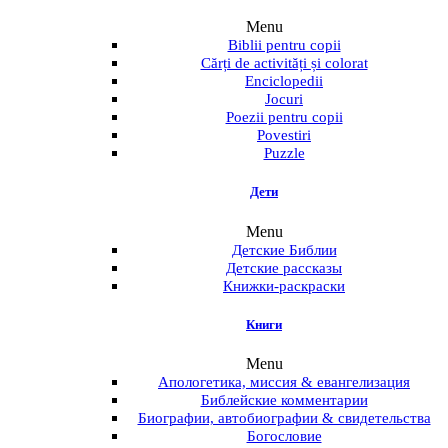
Menu
Biblii pentru copii
Cărți de activități și colorat
Enciclopedii
Jocuri
Poezii pentru copii
Povestiri
Puzzle
Дети
Menu
Детские Библии
Детские рассказы
Книжки-раскраски
Книги
Menu
Апологетика, миссия & евангелизация
Библейские комментарии
Биографии, автобиографии & свидетельства
Богословие