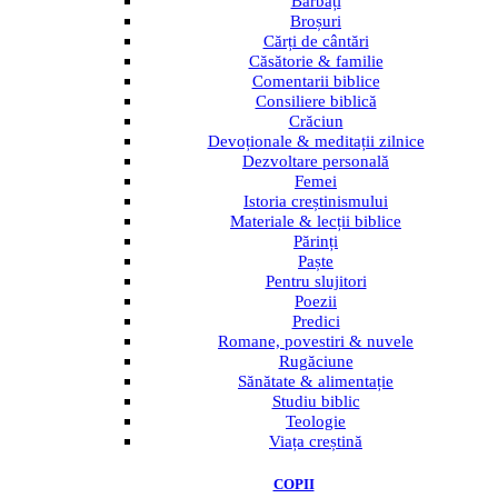
Bărbați
Broșuri
Cărți de cântări
Căsătorie & familie
Comentarii biblice
Consiliere biblică
Crăciun
Devoționale & meditații zilnice
Dezvoltare personală
Femei
Istoria creștinismului
Materiale & lecții biblice
Părinți
Paște
Pentru slujitori
Poezii
Predici
Romane, povestiri & nuvele
Rugăciune
Sănătate & alimentație
Studiu biblic
Teologie
Viața creștină
COPII