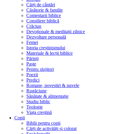
Cărți de cântări
Căsătorie & familie
Comentarii biblice
Consiliere biblică
Crăciun
Devoționale & meditații zilnice
Dezvoltare personală
Femei
Istoria creștinismului
Materiale & lecții biblice
Părinți
Paște
Pentru slujitori
Poezii
Predici
Romane, povestiri & nuvele
Rugăciune
Sănătate & alimentație
Studiu biblic
Teologie
Viața creștină
Copii
Biblii pentru copii
Cărți de activități și colorat
Enciclopedii