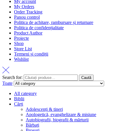
My account
My Orders
Order Tracking
Panou control
Politica de achitare, rambursare și returnare
Politica de confidențialitate
Product Author
Proiecte
Shop
Store List
Termeni și condiții
Wishlist
Search for:
Caută
Toate
All category
Biblii
Cărți
Adolescenți & tineri
Apologetică, evanghelizare & misiune
Autobiografii, biografii & mărturii
Bărbați
Broșuri