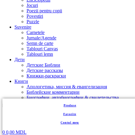
Jocuri
Poezii pentru copii
Povestiri
Puzzle
Suvenire
Carnetele
Jurnale/Agende
Semn de carte
Tablouri Canvas
Tablouri lemn
Дети
Детские Библии
Детские рассказы
Книжки-раскраски
Книги
Апологетика, миссия & евангелизация
Библейские комментарии
Биографии, автобиографии & свидетельства
Богословие
Produse
Брак & Семья
Брошюры
Favorite
Воскресная Школа
Contul meu
Воспитание детей
Для женщин
0
0,00
MDL