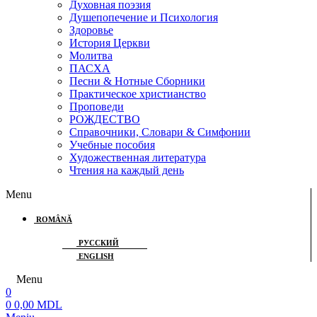
Духовная поэзия
Душепопечение и Психология
Здоровье
История Церкви
Молитва
ПАСХА
Песни & Нотные Сборники
Практическое христианство
Проповеди
РОЖДЕСТВО
Справочники, Словари & Симфонии
Учебные пособия
Художественная литература
Чтения на каждый день
Menu
ROMÂNĂ
РУССКИЙ
ENGLISH
Menu
0
0
0,00
MDL