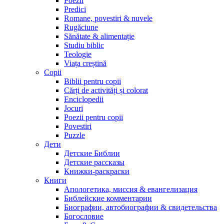
Poezii
Predici
Romane, povestiri & nuvele
Rugăciune
Sănătate & alimentație
Studiu biblic
Teologie
Viața creștină
Copii
Biblii pentru copii
Cărți de activități și colorat
Enciclopedii
Jocuri
Poezii pentru copii
Povestiri
Puzzle
Дети
Детские Библии
Детские рассказы
Книжки-раскраски
Книги
Апологетика, миссия & евангелизация
Библейские комментарии
Биографии, автобиографии & свидетельства
Богословие