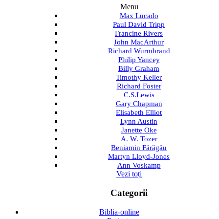
Menu
Max Lucado
Paul David Tripp
Francine Rivers
John MacArthur
Richard Wurmbrand
Philip Yancey
Billy Graham
Timothy Keller
Richard Foster
C.S.Lewis
Gary Chapman
Elisabeth Elliot
Lynn Austin
Janette Oke
A. W. Tozer
Beniamin Fărăgău
Martyn Lloyd-Jones
Ann Voskamp
Vezi toți
Categorii
Biblia-online