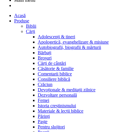
Main menu
Acasă
Produse
Biblii
Cărți
Adolescenți & tineri
Apologetică, evanghelizare & misiune
Autobiografii, biografii & mărturii
Bărbați
Broșuri
Cărți de cântări
Căsătorie & familie
Comentarii biblice
Consiliere biblică
Crăciun
Devoționale & meditații zilnice
Dezvoltare personală
Femei
Istoria creștinismului
Materiale & lecții biblice
Părinți
Paște
Pentru slujitori