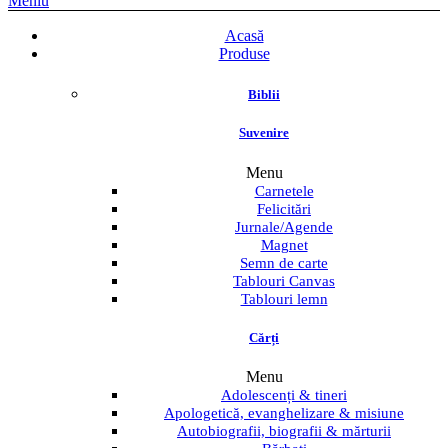
Meniu
Acasă
Produse
Biblii
Suvenire
Menu
Carnetele
Felicitări
Jurnale/Agende
Magnet
Semn de carte
Tablouri Canvas
Tablouri lemn
Cărți
Menu
Adolescenți & tineri
Apologetică, evanghelizare & misiune
Autobiografii, biografii & mărturii