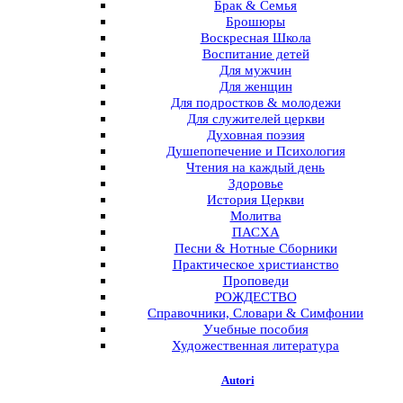
Брак & Семья
Брошюры
Воскресная Школа
Воспитание детей
Для мужчин
Для женщин
Для подростков & молодежи
Для служителей церкви
Духовная поэзия
Душепопечение и Психология
Чтения на каждый день
Здоровье
История Церкви
Молитва
ПАСХА
Песни & Нотные Сборники
Практическое христианство
Проповеди
РОЖДЕСТВО
Справочники, Словари & Симфонии
Учебные пособия
Художественная литература
Autori