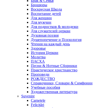
Брак & Семья
Брошюры
Воскресная Школа
Воспитание детей
Для женщин
Для мужчин
Для подростков & молодежи
Для служителей церкви
Духовная поэзия
Душепопечение и Психология
Чтения на каждый день
Здоровье
История Церкви
Молитва
ПАСХА
Песни & Нотные Сборники
Практическое христианство
Проповеди
РОЖДЕСТВО
Справочники, Словари & Симфонии
Учебные пособия
Художественная литература
Suvenire
Carnetele
Felicitări