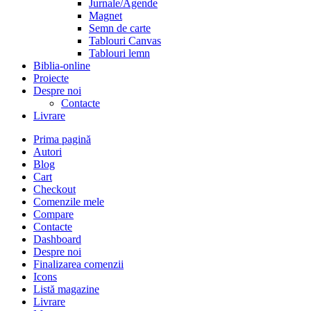
Jurnale/Agende
Magnet
Semn de carte
Tablouri Canvas
Tablouri lemn
Biblia-online
Proiecte
Despre noi
Contacte
Livrare
Prima pagină
Autori
Blog
Cart
Checkout
Comenzile mele
Compare
Contacte
Dashboard
Despre noi
Finalizarea comenzii
Icons
Listă magazine
Livrare