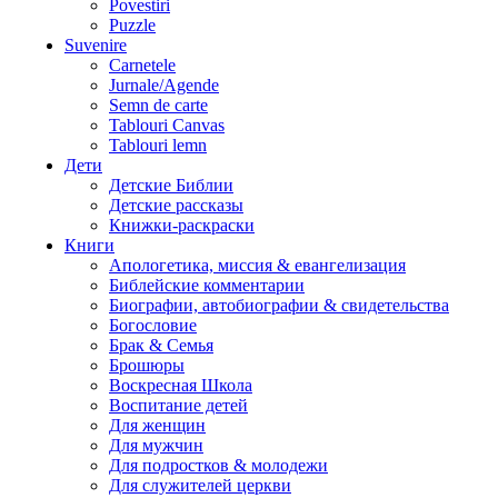
Povestiri
Puzzle
Suvenire
Carnetele
Jurnale/Agende
Semn de carte
Tablouri Canvas
Tablouri lemn
Дети
Детские Библии
Детские рассказы
Книжки-раскраски
Книги
Апологетика, миссия & евангелизация
Библейские комментарии
Биографии, автобиографии & свидетельства
Богословие
Брак & Семья
Брошюры
Воскресная Школа
Воспитание детей
Для женщин
Для мужчин
Для подростков & молодежи
Для служителей церкви