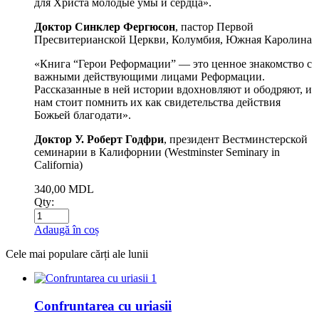
для Христа молодые умы и сердца».
Доктор Синклер Фергюсон
, пастор Первой
Пресвитерианской Церкви, Колумбия, Южная Каролина
«Книга “Герои Реформации” — это ценное знакомство с
важными действующими лицами Реформации.
Рассказанные в ней истории вдохновляют и ободряют, и
нам стоит помнить их как свидетельства действия
Божьей благодати».
Доктор У. Роберт Годфри
, президент Вестминстерской
семинарии в Калифорнии (Westminster Seminary in
California)
340,00
MDL
Qty:
Adaugă în coș
Cele mai populare cărți ale lunii
1
Confruntarea cu uriasii