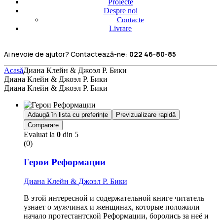
Proiecte
Despre noi
Contacte
Livrare
Ai nevoie de ajutor? Contactează-ne:
022 46-80-85
Acasă
Диана Клейн & Джоэл Р. Бики
Диана Клейн & Джоэл Р. Бики
Диана Клейн & Джоэл Р. Бики
Adaugă în lista cu preferințe
Previzualizare rapidă
Comparare
Evaluat la
0
din 5
(0)
Герои Реформации
Диана Клейн & Джоэл Р. Бики
В этой интересной и содержательной книге читатель
узнает о мужчинах и женщинах, которые поло­жили
начало протестантской Реформации, боролись за неё и