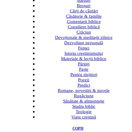
Bărbați
Broșuri
Cărți de cântări
Căsătorie & familie
Comentarii biblice
Consiliere biblică
Crăciun
Devoționale & meditații zilnice
Dezvoltare personală
Femei
Istoria creștinismului
Materiale & lecții biblice
Părinți
Paște
Pentru slujitori
Poezii
Predici
Romane, povestiri & nuvele
Rugăciune
Sănătate & alimentație
Studiu biblic
Teologie
Viața creștină
COPII