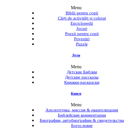
Menu
Biblii pentru copii
Cărți de activități și colorat
Enciclopedii
Jocuri
Poezii pentru copii
Povestiri
Puzzle
Дети
Menu
Детские Библии
Детские рассказы
Книжки-раскраски
Книги
Menu
Апологетика, миссия & евангелизация
Библейские комментарии
Биографии, автобиографии & свидетельства
Богословие