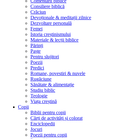
Comentarii biblice
Consiliere biblică
Crăciun
Devoționale & meditații zilnice
Dezvoltare personală
Femei
Istoria creștinismului
Materiale & lecții biblice
Părinți
Paște
Pentru slujitori
Poezii
Predici
Romane, povestiri & nuvele
Rugăciune
Sănătate & alimentație
Studiu biblic
Teologie
Viața creștină
Copii
Biblii pentru copii
Cărți de activități și colorat
Enciclopedii
Jocuri
Poezii pentru copii