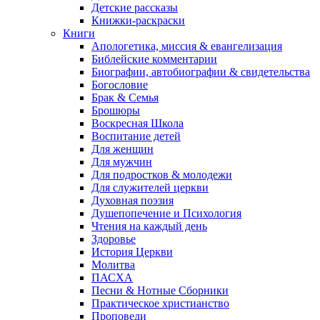
Детские рассказы
Книжки-раскраски
Книги
Апологетика, миссия & евангелизация
Библейские комментарии
Биографии, автобиографии & свидетельства
Богословие
Брак & Семья
Брошюры
Воскресная Школа
Воспитание детей
Для женщин
Для мужчин
Для подростков & молодежи
Для служителей церкви
Духовная поэзия
Душепопечение и Психология
Чтения на каждый день
Здоровье
История Церкви
Молитва
ПАСХА
Песни & Нотные Сборники
Практическое христианство
Проповеди