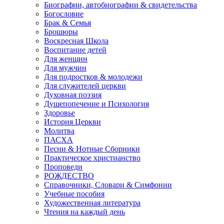
Биографии, автобиографии & свидетельства
Богословие
Брак & Семья
Брошюры
Воскресная Школа
Воспитание детей
Для женщин
Для мужчин
Для подростков & молодежи
Для служителей церкви
Духовная поэзия
Душепопечение и Психология
Здоровье
История Церкви
Молитва
ПАСХА
Песни & Нотные Сборники
Практическое христианство
Проповеди
РОЖДЕСТВО
Справочники, Словари & Симфонии
Учебные пособия
Художественная литература
Чтения на каждый день