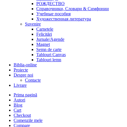
РОЖДЕСТВО
Справочники, Словари & Симфонии
Учебные пособия
Художественная литература
Suvenire
Carnetele
Felicitări
Jurnale/Agende
Magnet
Semn de carte
Tablouri Canvas
Tablouri lemn
Biblia-online
Proiecte
Despre noi
Contacte
Livrare
Prima pagină
Autori
Blog
Cart
Checkout
Comenzile mele
Compare