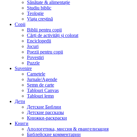
Sănătate & alimentație
Studiu biblic
Teologie
Viața creștină
Copii
Biblii pentru copii
Cărți de activități și colorat
Enciclopedii
Jocuri
Poezii pentru copii
Povestiri
Puzzle
Suvenire
Carnetele
Jurnale/Agende
Semn de carte
Tablouri Canvas
Tablouri lemn
Дети
Детские Библии
Детские рассказы
Книжки-раскраски
Книги
Апологетика, миссия & евангелизация
Библейские комментарии