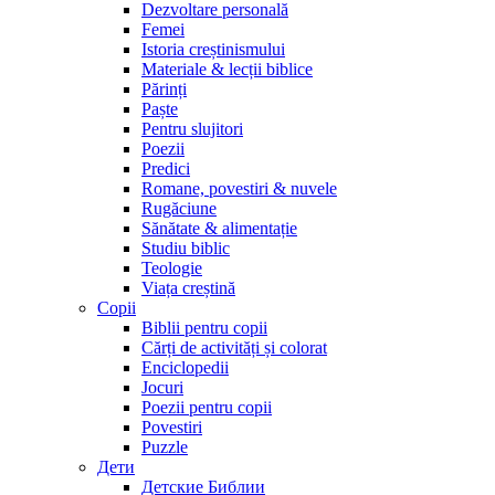
Dezvoltare personală
Femei
Istoria creștinismului
Materiale & lecții biblice
Părinți
Paște
Pentru slujitori
Poezii
Predici
Romane, povestiri & nuvele
Rugăciune
Sănătate & alimentație
Studiu biblic
Teologie
Viața creștină
Copii
Biblii pentru copii
Cărți de activități și colorat
Enciclopedii
Jocuri
Poezii pentru copii
Povestiri
Puzzle
Дети
Детские Библии