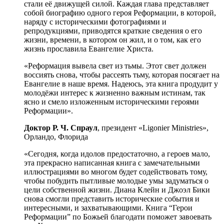
стали её движущей силой. Каждая глава представляет
собой биографию одного героя Реформации, в которой,
наряду с историческими фотог­рафиями и
репродукциями, приводятся краткие сведения о его
жизни, времени, в котором он жил, и о том, как его
жизнь прославила Евангелие Христа.
«Реформация вывела свет из тьмы. Этот свет должен
воссиять снова, чтобы рассеять тьму, которая посягает на
Евангелие в наше время. Надеюсь, эта книга продудит у
молодёжи интерес к жизненно важным истинам, так
ясно и смело изложенным историческими героями
Реформации».
Доктор Р. Ч. Спраул
, президент «Ligonier Ministries»,
Орландо, Флорида
«Сегодня, когда идолов предостаточно, а героев мало,
эта прекрасно написанная книга с замеча­тельными
иллюстрациями во многом будет содействовать тому,
чтобы побудить пытливые мо­лодые умы задуматься о
цели собственной жизни. Диана Клейн и Джоэл Бики
снова смогли пред­ставить исторические события и
интересными, и захватывающими. Книга “Герои
Реформации” по Божьей благодати поможет завоевать