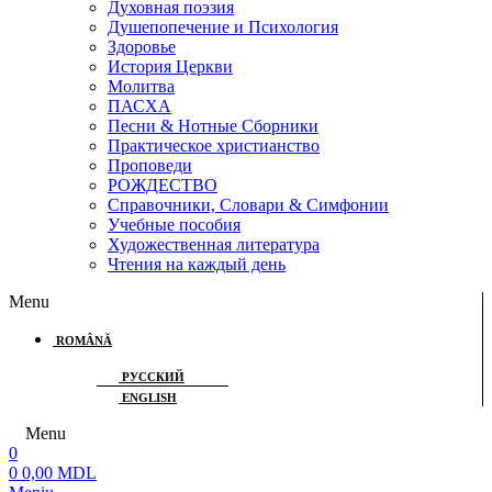
Духовная поэзия
Душепопечение и Психология
Здоровье
История Церкви
Молитва
ПАСХА
Песни & Нотные Сборники
Практическое христианство
Проповеди
РОЖДЕСТВО
Справочники, Словари & Симфонии
Учебные пособия
Художественная литература
Чтения на каждый день
Menu
ROMÂNĂ
РУССКИЙ
ENGLISH
Menu
0
0
0,00
MDL