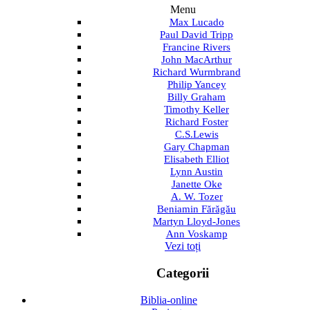
Menu
Max Lucado
Paul David Tripp
Francine Rivers
John MacArthur
Richard Wurmbrand
Philip Yancey
Billy Graham
Timothy Keller
Richard Foster
C.S.Lewis
Gary Chapman
Elisabeth Elliot
Lynn Austin
Janette Oke
A. W. Tozer
Beniamin Fărăgău
Martyn Lloyd-Jones
Ann Voskamp
Vezi toți
Categorii
Biblia-online