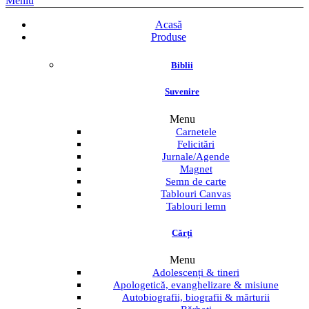
Meniu
Acasă
Produse
Biblii
Suvenire
Menu
Carnetele
Felicitări
Jurnale/Agende
Magnet
Semn de carte
Tablouri Canvas
Tablouri lemn
Cărți
Menu
Adolescenți & tineri
Apologetică, evanghelizare & misiune
Autobiografii, biografii & mărturii