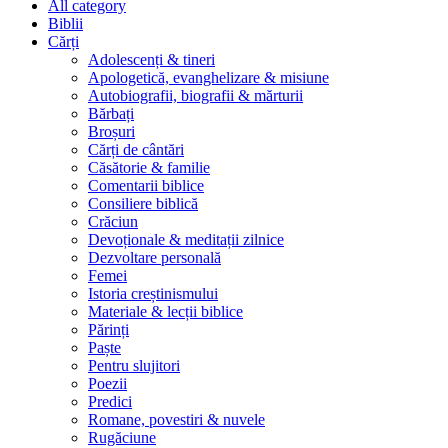
All category
Biblii
Cărți
Adolescenți & tineri
Apologetică, evanghelizare & misiune
Autobiografii, biografii & mărturii
Bărbați
Broșuri
Cărți de cântări
Căsătorie & familie
Comentarii biblice
Consiliere biblică
Crăciun
Devoționale & meditații zilnice
Dezvoltare personală
Femei
Istoria creștinismului
Materiale & lecții biblice
Părinți
Paște
Pentru slujitori
Poezii
Predici
Romane, povestiri & nuvele
Rugăciune