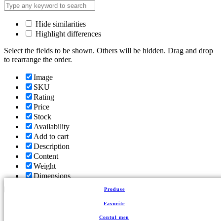
Hide similarities
Highlight differences
Select the fields to be shown. Others will be hidden. Drag and drop
to rearrange the order.
Image
SKU
Rating
Price
Stock
Availability
Add to cart
Description
Content
Weight
Dimensions
Additional information
Produse
Click outside to hide the comparison bar
Favorite
Comparare
Contul meu
Back to top