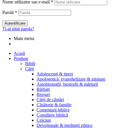
Nume utilizator sau e-mail
*
Parolă
*
Autentificare
Ți-ai uitat parola?
Main menu
Acasă
Produse
Biblii
Cărți
Adolescenți & tineri
Apologetică, evanghelizare & misiune
Autobiografii, biografii & mărturii
Bărbați
Broșuri
Cărți de cântări
Căsătorie & familie
Comentarii biblice
Consiliere biblică
Crăciun
Devoționale & meditații zilnice