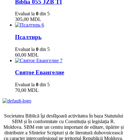
Biblia 055 JZB TI
Evaluat la
0
din 5
305,00
MDL
6
Псалтирь
Evaluat la
0
din 5
60,00
MDL
7
Святое Евангелие
Evaluat la
0
din 5
70,00
MDL
Societatea Biblică îşi desfăşoară activitatea în baza Statutului
SBM și în conformitate cu Constituția și legislația R.
Moldova. SBM este un centru important de editare, tipărire și
distribuire a Sfintelor Scripturi și de literatură duhovnicească
cu caracter interconfesional pe teritoriul Republicii Moldova.