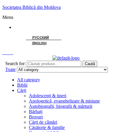
Societatea Biblică din Moldova
Menu
ROMÂNĂ
РУССКИЙ
ENGLISH
Caută
Search for:
Caută
Toate
All category
Biblii
Cărți
Adolescenți & tineri
Apologetică, evanghelizare & misiune
Autobiografii, biografii & mărturii
Bărbați
Broșuri
Cărți de cântări
Căsătorie & familie