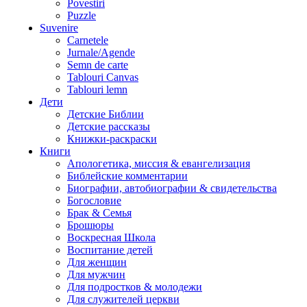
Povestiri
Puzzle
Suvenire
Carnetele
Jurnale/Agende
Semn de carte
Tablouri Canvas
Tablouri lemn
Дети
Детские Библии
Детские рассказы
Книжки-раскраски
Книги
Апологетика, миссия & евангелизация
Библейские комментарии
Биографии, автобиографии & свидетельства
Богословие
Брак & Семья
Брошюры
Воскресная Школа
Воспитание детей
Для женщин
Для мужчин
Для подростков & молодежи
Для служителей церкви