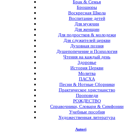
Брак & Семья
Брошюры
Воскресная Школа
Воспитание детей
Для мужчин
Для женщин
Для подростков & молодежи
Для служителей церкви
Духовная поэзия
Душепопечение и Психология
Чтения на каждый день
Здоровье
История Церкви
Молитва
ПАСХА
Песни & Нотные Сборники
Практическое христианство
Проповеди
РОЖДЕСТВО
Справочники, Словари & Симфонии
Учебные пособия
Художественная литература
Autori