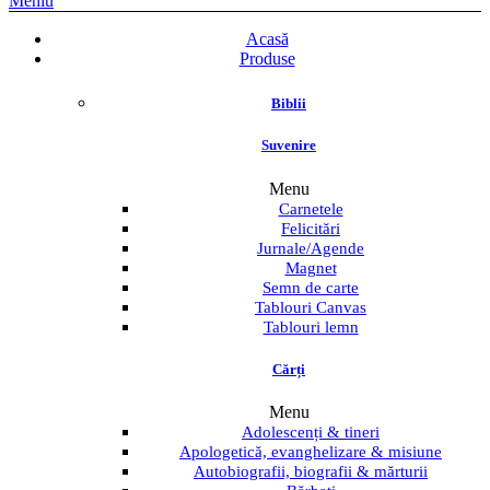
Meniu
Acasă
Produse
Biblii
Suvenire
Menu
Carnetele
Felicitări
Jurnale/Agende
Magnet
Semn de carte
Tablouri Canvas
Tablouri lemn
Cărți
Menu
Adolescenți & tineri
Apologetică, evanghelizare & misiune
Autobiografii, biografii & mărturii