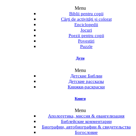
Menu
Biblii pentru copii
Cărți de activități și colorat
Enciclopedii
Jocuri
Poezii pentru copii
Povestiri
Puzzle
Дети
Menu
Детские Библии
Детские рассказы
Книжки-раскраски
Книги
Menu
Апологетика, миссия & евангелизация
Библейские комментарии
Биографии, автобиографии & свидетельства
Богословие