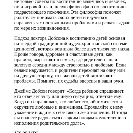
не только советы по воспитанию мальчиков и девочек,
но и игровой план, целую философию по воспитанию
подрастающего поколения. Эта философия поможет
родителям понимать своих детей и научиться
справляться с постоянными проблемами и решать задачи
по мере их возникновения.
Подход доктора Добсона к воспитанию детей основан
на твердой традиционной иудео-христианской системе
ценностей, которая возникла более двух тысяч лет назад.
Проще говоря, здоровые и счастливые дети, как
правило, вырастают в семьях, где родители нашли
золотую середину между строгостью и любовью. Если
баланс нарушается, и родители переходят на одну или
на другую сторону, то в жизни детей возникают
проблемы. Помните, их судьбы вверены в ваши руки.
Джеймс Добсон говорит: «Когда ребенок спрашивает,
кто отвечает за ту или иную ситуацию, ответьте ему.
Когда он спрашивает, кто любит его, обнимите его и
окружите любовью и вниманием. Проявляйте к нему
уважение и ждите к себе такого же отношения. И тогда
вы начнете радоваться сладким плодам компетентного
исполнения родительского долга».