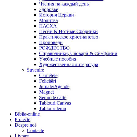
Чтения на каждый день
Здоровье
История Церкви
Молитва
ПАСХА
Песни & Нотные Сборники
Практическое христианство
Проповеди
РОЖДЕСТВО
Справочники, Словари & Симфонии
Учебные пособия
Художественная литература
Suvenire
Carnetele
Felicitări
Jurnale/Agende
Magnet
Semn de carte
Tablouri Canvas
Tablouri lemn
Biblia-online
Proiecte
Despre noi
Contacte
Livrare