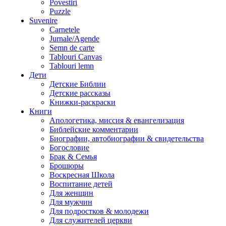
Povestiri
Puzzle
Suvenire
Carnetele
Jurnale/Agende
Semn de carte
Tablouri Canvas
Tablouri lemn
Дети
Детские Библии
Детские рассказы
Книжки-раскраски
Книги
Апологетика, миссия & евангелизация
Библейские комментарии
Биографии, автобиографии & свидетельства
Богословие
Брак & Семья
Брошюры
Воскресная Школа
Воспитание детей
Для женщин
Для мужчин
Для подростков & молодежи
Для служителей церкви