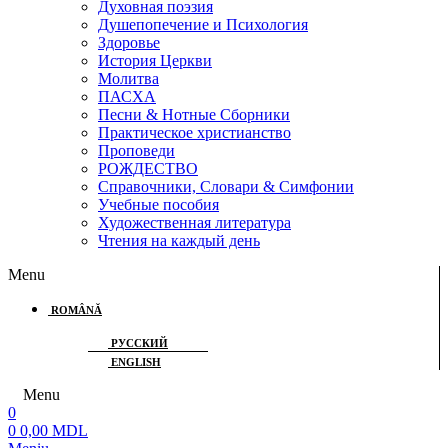
Духовная поэзия
Душепопечение и Психология
Здоровье
История Церкви
Молитва
ПАСХА
Песни & Нотные Сборники
Практическое христианство
Проповеди
РОЖДЕСТВО
Справочники, Словари & Симфонии
Учебные пособия
Художественная литература
Чтения на каждый день
Menu
ROMÂNĂ
РУССКИЙ
ENGLISH
Menu
0
0
0,00
MDL