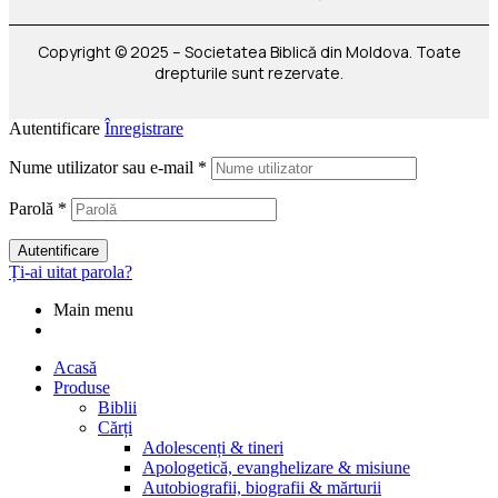
Copyright © 2025 – Societatea Biblică din Moldova. Toate
drepturile sunt rezervate.
Autentificare
Înregistrare
Nume utilizator sau e-mail
*
Parolă
*
Autentificare
Ți-ai uitat parola?
Main menu
Acasă
Produse
Biblii
Cărți
Adolescenți & tineri
Apologetică, evanghelizare & misiune
Autobiografii, biografii & mărturii