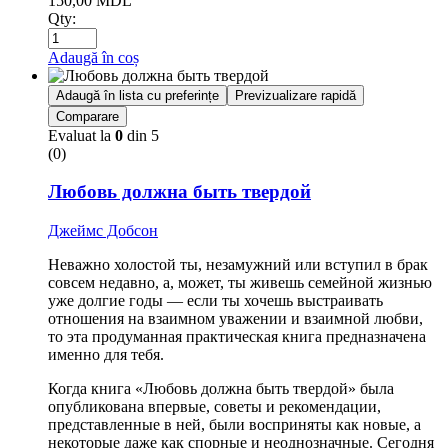
150,00
MDL
Qty:
Adaugă în coș
Adaugă în lista cu preferințe
Previzualizare rapidă
Comparare
Evaluat la
0
din 5
(0)
Любовь должна быть твердой
Джеймс Добсон
Неважно холостой ты, незамужний или вступил в брак
совсем недавно, а, может, ты живешь семейной жизнью
уже долгие годы — если ты хочешь выстраивать
отношения на взаимном уважении и взаимной любви,
то эта продуманная практическая книга предназначена
именно для тебя.
Когда книга «Любовь должна быть твердой» была
опубликована впервые, советы и рекомендации,
представленные в ней, были восприняты как новые, а
некоторые даже как спорные и неоднозначные. Сегодня