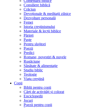
Comentarii biblice
Consiliere biblică
Crăciun
Devoționale & meditații zilnice
Dezvoltare personală
Femei
Istoria creștinismului
Materiale & lecții biblice
Părinți
Paște
Pentru slujitori
Poezii
Predici
Romane, povestiri & nuvele
Rugăciune
Sănătate & alimentație
Studiu biblic
Teologie
Viața creștină
Copii
Biblii pentru copii
Cărți de activități și colorat
Enciclopedii
Jocuri
Poezii pentru copii