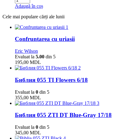
Adaugă în coș
Cele mai populare cărți ale lunii
1
Confruntarea cu uriasii
Eric Wilson
Evaluat la
5.00
din 5
195,00
MDL
2
Библия 055 TI Flowers 6/18
Evaluat la
0
din 5
355,00
MDL
3
Библия 055 ZTI DT Blue-Gray 17/18
Evaluat la
0
din 5
345,00
MDL
4