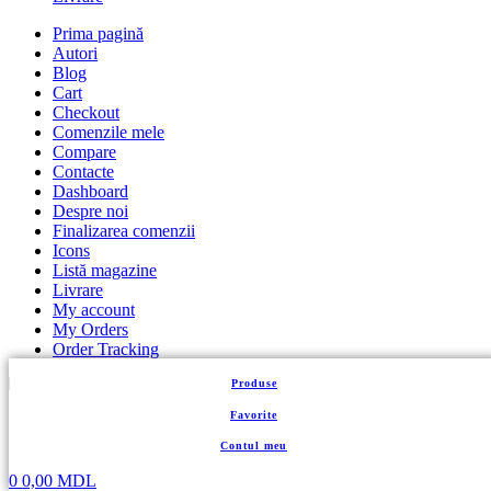
Prima pagină
Autori
Blog
Cart
Checkout
Comenzile mele
Compare
Contacte
Dashboard
Despre noi
Finalizarea comenzii
Icons
Listă magazine
Livrare
My account
My Orders
Order Tracking
Panou control
Produse
Politica de achitare, rambursare și returnare
Politica de confidențialitate
Favorite
Product Author
Proiecte
Contul meu
Shop
0
0,00
MDL
Store List