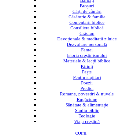
Bărbați
Broșuri
Cărți de cântări
Căsătorie & familie
Comentarii biblice
Consiliere biblică
Crăciun
Devoționale & meditații zilnice
Dezvoltare personală
Femei
Istoria creștinismului
Materiale & lecții biblice
Părinți
Paște
Pentru slujitori
Poezii
Predici
Romane, povestiri & nuvele
Rugăciune
Sănătate & alimentație
Studiu biblic
Teologie
Viața creștină
COPII