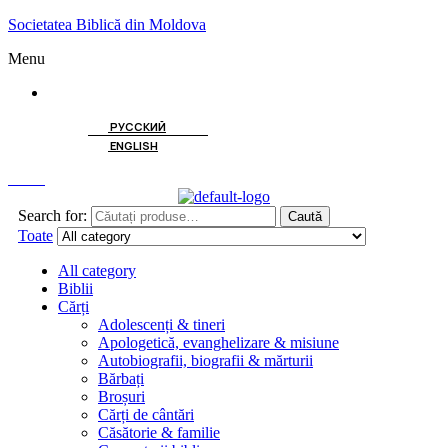
Societatea Biblică din Moldova
Menu
ROMÂNĂ
РУССКИЙ
ENGLISH
Caută
Search for:
Caută
Toate
All category
Biblii
Cărți
Adolescenți & tineri
Apologetică, evanghelizare & misiune
Autobiografii, biografii & mărturii
Bărbați
Broșuri
Cărți de cântări
Căsătorie & familie