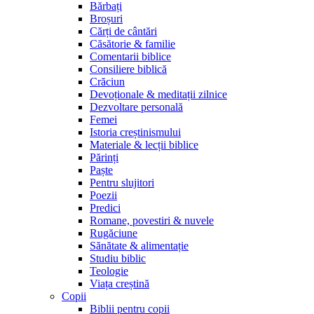
Bărbați
Broșuri
Cărți de cântări
Căsătorie & familie
Comentarii biblice
Consiliere biblică
Crăciun
Devoționale & meditații zilnice
Dezvoltare personală
Femei
Istoria creștinismului
Materiale & lecții biblice
Părinți
Paște
Pentru slujitori
Poezii
Predici
Romane, povestiri & nuvele
Rugăciune
Sănătate & alimentație
Studiu biblic
Teologie
Viața creștină
Copii
Biblii pentru copii