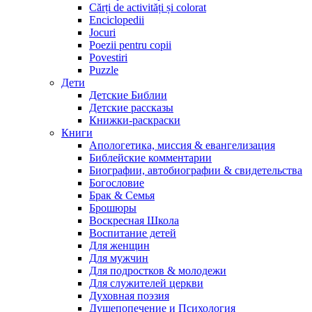
Cărți de activități și colorat
Enciclopedii
Jocuri
Poezii pentru copii
Povestiri
Puzzle
Дети
Детские Библии
Детские рассказы
Книжки-раскраски
Книги
Апологетика, миссия & евангелизация
Библейские комментарии
Биографии, автобиографии & свидетельства
Богословие
Брак & Семья
Брошюры
Воскресная Школа
Воспитание детей
Для женщин
Для мужчин
Для подростков & молодежи
Для служителей церкви
Духовная поэзия
Душепопечение и Психология