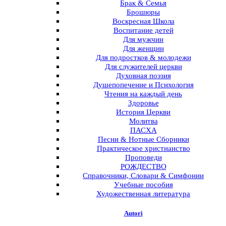
Брак & Семья
Брошюры
Воскресная Школа
Воспитание детей
Для мужчин
Для женщин
Для подростков & молодежи
Для служителей церкви
Духовная поэзия
Душепопечение и Психология
Чтения на каждый день
Здоровье
История Церкви
Молитва
ПАСХА
Песни & Нотные Сборники
Практическое христианство
Проповеди
РОЖДЕСТВО
Справочники, Словари & Симфонии
Учебные пособия
Художественная литература
Autori