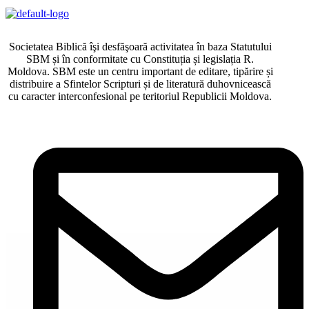
Societatea Biblică îşi desfăşoară activitatea în baza Statutului
SBM și în conformitate cu Constituția și legislația R.
Moldova. SBM este un centru important de editare, tipărire și
distribuire a Sfintelor Scripturi și de literatură duhovnicească
cu caracter interconfesional pe teritoriul Republicii Moldova.