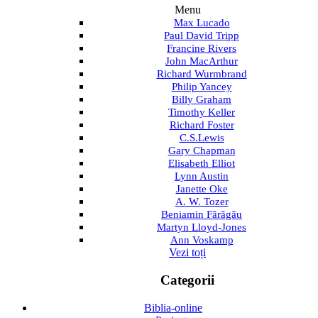
Menu
Max Lucado
Paul David Tripp
Francine Rivers
John MacArthur
Richard Wurmbrand
Philip Yancey
Billy Graham
Timothy Keller
Richard Foster
C.S.Lewis
Gary Chapman
Elisabeth Elliot
Lynn Austin
Janette Oke
A. W. Tozer
Beniamin Fărăgău
Martyn Lloyd-Jones
Ann Voskamp
Vezi toți
Categorii
Biblia-online