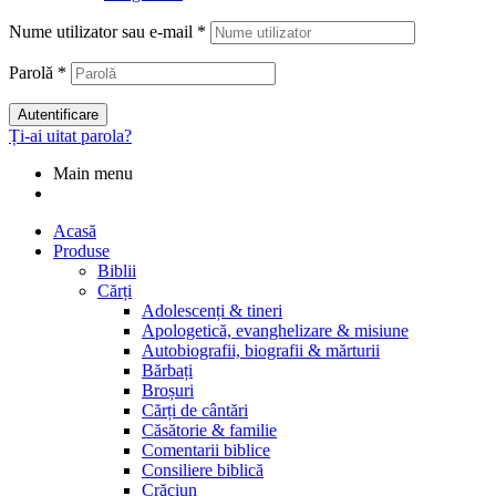
Nume utilizator sau e-mail
*
Parolă
*
Autentificare
Ți-ai uitat parola?
Main menu
Acasă
Produse
Biblii
Cărți
Adolescenți & tineri
Apologetică, evanghelizare & misiune
Autobiografii, biografii & mărturii
Bărbați
Broșuri
Cărți de cântări
Căsătorie & familie
Comentarii biblice
Consiliere biblică
Crăciun