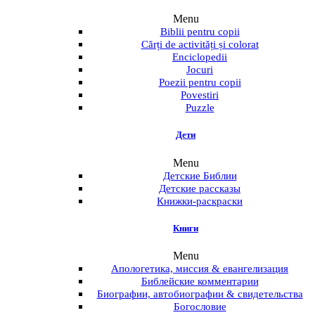
Menu
Biblii pentru copii
Cărți de activități și colorat
Enciclopedii
Jocuri
Poezii pentru copii
Povestiri
Puzzle
Дети
Menu
Детские Библии
Детские рассказы
Книжки-раскраски
Книги
Menu
Апологетика, миссия & евангелизация
Библейские комментарии
Биографии, автобиографии & свидетельства
Богословие