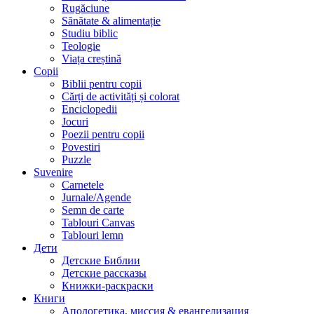
Rugăciune
Sănătate & alimentație
Studiu biblic
Teologie
Viața creștină
Copii
Biblii pentru copii
Cărți de activități și colorat
Enciclopedii
Jocuri
Poezii pentru copii
Povestiri
Puzzle
Suvenire
Carnetele
Jurnale/Agende
Semn de carte
Tablouri Canvas
Tablouri lemn
Дети
Детские Библии
Детские рассказы
Книжки-раскраски
Книги
Апологетика, миссия & евангелизация