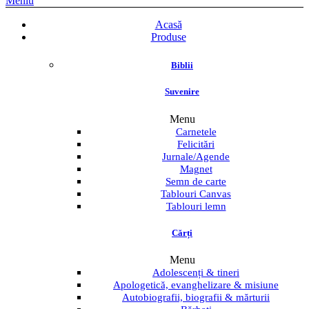
Meniu
Acasă
Produse
Biblii
Suvenire
Menu
Carnetele
Felicitări
Jurnale/Agende
Magnet
Semn de carte
Tablouri Canvas
Tablouri lemn
Cărți
Menu
Adolescenți & tineri
Apologetică, evanghelizare & misiune
Autobiografii, biografii & mărturii