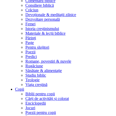
Comentarii biblice
Consiliere biblică
Crăciun
Devoționale & meditații zilnice
Dezvoltare personală
Femei
Istoria creștinismului
Materiale & lecții biblice
Părinți
Paște
Pentru slujitori
Poezii
Predici
Romane, povestiri & nuvele
Rugăciune
Sănătate & alimentație
Studiu biblic
Teologie
Viața creștină
Copii
Biblii pentru copii
Cărți de activități și colorat
Enciclopedii
Jocuri
Poezii pentru copii