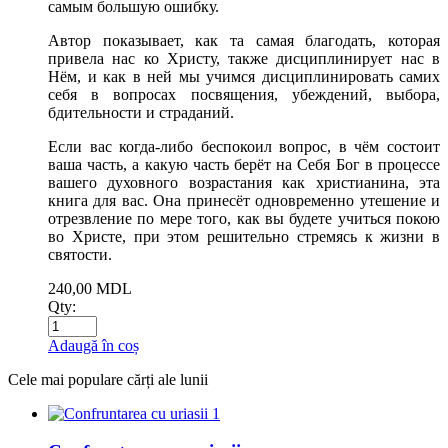
самым большую ошибку.
Автор показывает, как та самая благодать, которая
привела нас ко Христу, также дисциплинирует нас в
Нём, и как в ней мы учимся дисциплинировать самих
себя в вопросах посвящения, убеждений, выбора,
бдительности и страданий.
Если вас когда-либо беспокоил вопрос, в чём состоит
ваша часть, а какую часть берёт на Себя Бог в процессе
вашего духовного возрастания как христианина, эта
книга для вас. Она принесёт одновременно утешение и
отрезвление по мере того, как вы будете учиться покою
во Христе, при этом решительно стремясь к жизни в
святости.
240,00
MDL
Qty:
Adaugă în coș
Cele mai populare cărți ale lunii
1