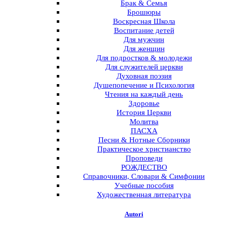
Брак & Семья
Брошюры
Воскресная Школа
Воспитание детей
Для мужчин
Для женщин
Для подростков & молодежи
Для служителей церкви
Духовная поэзия
Душепопечение и Психология
Чтения на каждый день
Здоровье
История Церкви
Молитва
ПАСХА
Песни & Нотные Сборники
Практическое христианство
Проповеди
РОЖДЕСТВО
Справочники, Словари & Симфонии
Учебные пособия
Художественная литература
Autori