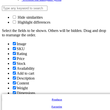
Hide similarities
Highlight differences
Select the fields to be shown. Others will be hidden. Drag and drop
to rearrange the order.
Image
SKU
Rating
Price
Stock
Availability
Add to cart
Description
Content
Weight
Dimensions
Additional information
Produse
Click outside to hide the comparison bar
Favorite