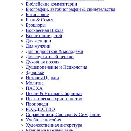
Библейские комментарии
Биографии, автобиографии & свидетельства
Богословие
Брак & Семья
Брошюры
Воскресная Школа
Воспитание детей
Для женщин
Для мужчин
Для подростков & молодежи
Для служителей церкви
Духовная поэзия
Душепопечение и Психология
Здоровье
История Церкви
Молитва
ПАСХА
Песни & Нотные Сборники
Практическое христианство
Проповеди
РОЖДЕСТВО
Справочники, Словари & Симфонии
Учебные пособия
Художественная литература
Чтения на каждый день