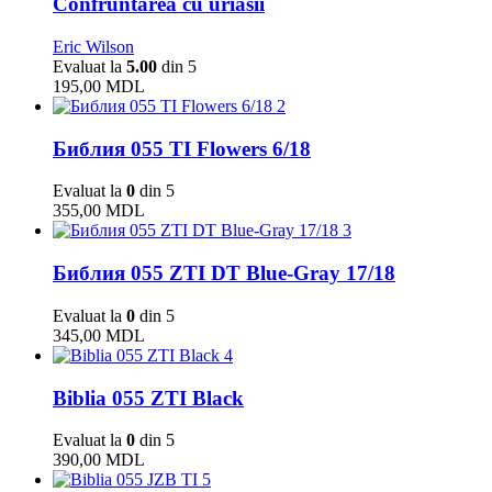
Confruntarea cu uriasii
Eric Wilson
Evaluat la
5.00
din 5
195,00
MDL
2
Библия 055 TI Flowers 6/18
Evaluat la
0
din 5
355,00
MDL
3
Библия 055 ZTI DT Blue-Gray 17/18
Evaluat la
0
din 5
345,00
MDL
4
Biblia 055 ZTI Black
Evaluat la
0
din 5
390,00
MDL
5