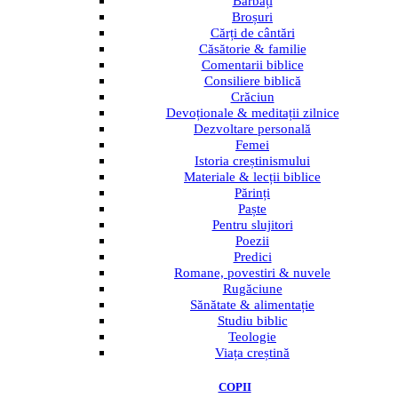
Bărbați
Broșuri
Cărți de cântări
Căsătorie & familie
Comentarii biblice
Consiliere biblică
Crăciun
Devoționale & meditații zilnice
Dezvoltare personală
Femei
Istoria creștinismului
Materiale & lecții biblice
Părinți
Paște
Pentru slujitori
Poezii
Predici
Romane, povestiri & nuvele
Rugăciune
Sănătate & alimentație
Studiu biblic
Teologie
Viața creștină
COPII