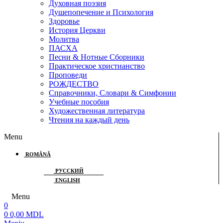
Духовная поэзия
Душепопечение и Психология
Здоровье
История Церкви
Молитва
ПАСХА
Песни & Нотные Сборники
Практическое христианство
Проповеди
РОЖДЕСТВО
Справочники, Словари & Симфонии
Учебные пособия
Художественная литература
Чтения на каждый день
Menu
ROMÂNĂ
РУССКИЙ
ENGLISH
Menu
0
0
0,00
MDL