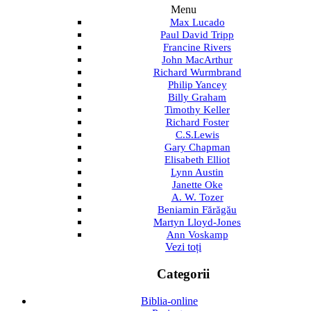
Menu
Max Lucado
Paul David Tripp
Francine Rivers
John MacArthur
Richard Wurmbrand
Philip Yancey
Billy Graham
Timothy Keller
Richard Foster
C.S.Lewis
Gary Chapman
Elisabeth Elliot
Lynn Austin
Janette Oke
A. W. Tozer
Beniamin Fărăgău
Martyn Lloyd-Jones
Ann Voskamp
Vezi toți
Categorii
Biblia-online