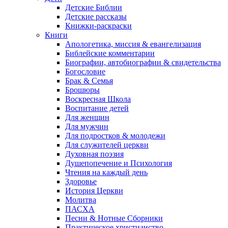
Детские Библии
Детские рассказы
Книжки-раскраски
Книги
Апологетика, миссия & евангелизация
Библейские комментарии
Биографии, автобиографии & свидетельства
Богословие
Брак & Семья
Брошюры
Воскресная Школа
Воспитание детей
Для женщин
Для мужчин
Для подростков & молодежи
Для служителей церкви
Духовная поэзия
Душепопечение и Психология
Чтения на каждый день
Здоровье
История Церкви
Молитва
ПАСХА
Песни & Нотные Сборники
Практическое христианство