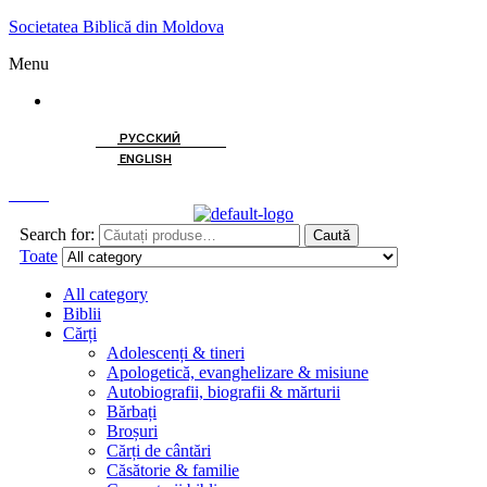
Societatea Biblică din Moldova
Menu
ROMÂNĂ
РУССКИЙ
ENGLISH
Caută
Search for:
Caută
Toate
All category
Biblii
Cărți
Adolescenți & tineri
Apologetică, evanghelizare & misiune
Autobiografii, biografii & mărturii
Bărbați
Broșuri
Cărți de cântări
Căsătorie & familie