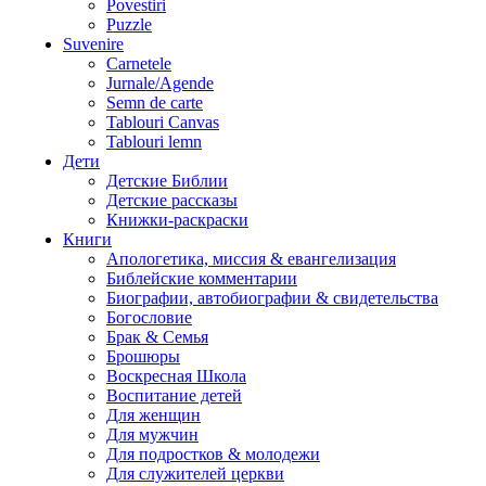
Povestiri
Puzzle
Suvenire
Carnetele
Jurnale/Agende
Semn de carte
Tablouri Canvas
Tablouri lemn
Дети
Детские Библии
Детские рассказы
Книжки-раскраски
Книги
Апологетика, миссия & евангелизация
Библейские комментарии
Биографии, автобиографии & свидетельства
Богословие
Брак & Семья
Брошюры
Воскресная Школа
Воспитание детей
Для женщин
Для мужчин
Для подростков & молодежи
Для служителей церкви