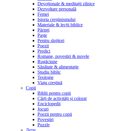
Devoționale & meditații zilnice
Dezvoltare personală
Femei
Istoria creștinismului
Materiale & lecții biblice
Părinți
Paște
Pentru slujitori
Poezii
Predici
Romane, povestiri & nuvele
Rugăciune
Sănătate & alimentație
Studiu biblic
Teologie
Viața creștină
Copii
Biblii pentru copii
Cărți de activități și colorat
Enciclopedii
Jocuri
Poezii pentru copii
Povestiri
Puzzle
Дети