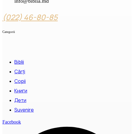
info@biblia.md
(022) 46-80-85
Categorii
Biblii
Cărți
Copii
Книги
Дети
Suvenire
Facebook