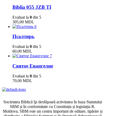
Biblia 055 JZB TI
Evaluat la
0
din 5
305,00
MDL
6
Псалтирь
Evaluat la
0
din 5
60,00
MDL
7
Святое Евангелие
Evaluat la
0
din 5
70,00
MDL
Societatea Biblică îşi desfăşoară activitatea în baza Statutului
SBM și în conformitate cu Constituția și legislația R.
Moldova. SBM este un centru important de editare, tipărire și
distribuire a Sfintelor Scripturi și de literatură duhovnicească