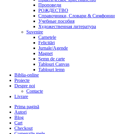
Проповеди
РОЖДЕСТВО
Справочники, Словари & Симфонии
Учебные пособия
Художественная литература
Suvenire
Carnetele
Felicitări
Jurnale/Agende
Magnet
Semn de carte
Tablouri Canvas
Tablouri lemn
Biblia-online
Proiecte
Despre noi
Contacte
Livrare
Prima pagină
Autori
Blog
Cart
Checkout
Comenzile mele