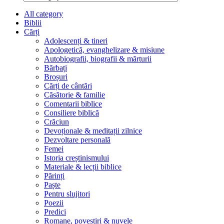
All category
Biblii
Cărți
Adolescenți & tineri
Apologetică, evanghelizare & misiune
Autobiografii, biografii & mărturii
Bărbați
Broșuri
Cărți de cântări
Căsătorie & familie
Comentarii biblice
Consiliere biblică
Crăciun
Devoționale & meditații zilnice
Dezvoltare personală
Femei
Istoria creștinismului
Materiale & lecții biblice
Părinți
Paște
Pentru slujitori
Poezii
Predici
Romane, povestiri & nuvele