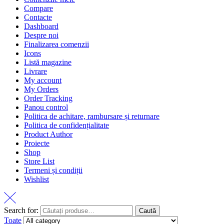
Compare
Contacte
Dashboard
Despre noi
Finalizarea comenzii
Icons
Listă magazine
Livrare
My account
My Orders
Order Tracking
Panou control
Politica de achitare, rambursare și returnare
Politica de confidențialitate
Product Author
Proiecte
Shop
Store List
Termeni și condiții
Wishlist
Search for:
Caută
Toate