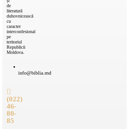
și
de
literatură
duhovnicească
cu
caracter
interconfesional
pe
teritoriul
Republicii
Moldova.
info@biblia.md
(022)
46-
80-
85