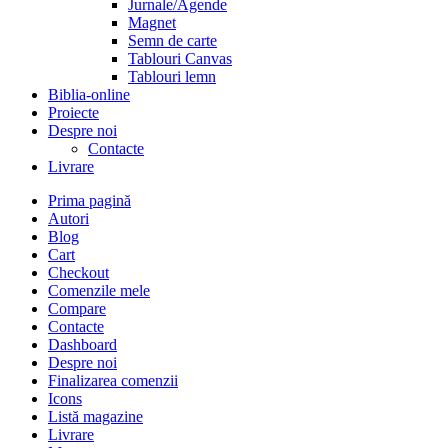
Jurnale/Agende
Magnet
Semn de carte
Tablouri Canvas
Tablouri lemn
Biblia-online
Proiecte
Despre noi
Contacte
Livrare
Prima pagină
Autori
Blog
Cart
Checkout
Comenzile mele
Compare
Contacte
Dashboard
Despre noi
Finalizarea comenzii
Icons
Listă magazine
Livrare