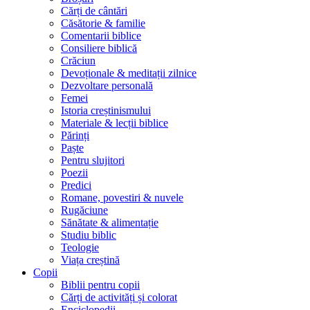
Cărți de cântări
Căsătorie & familie
Comentarii biblice
Consiliere biblică
Crăciun
Devoționale & meditații zilnice
Dezvoltare personală
Femei
Istoria creștinismului
Materiale & lecții biblice
Părinți
Paște
Pentru slujitori
Poezii
Predici
Romane, povestiri & nuvele
Rugăciune
Sănătate & alimentație
Studiu biblic
Teologie
Viața creștină
Copii
Biblii pentru copii
Cărți de activități și colorat
Enciclopedii