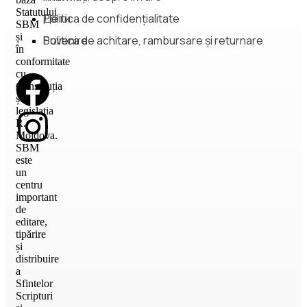
Statutului
Дети
Politica de confidențialitate
SBM
și
Suvenire
Politica de achitare, rambursare și returnare
în
conformitate
cu
Constituția
și
legislația
R.
Moldova.
SBM
este
un
centru
important
de
editare,
tipărire
și
distribuire
a
Sfintelor
Scripturi