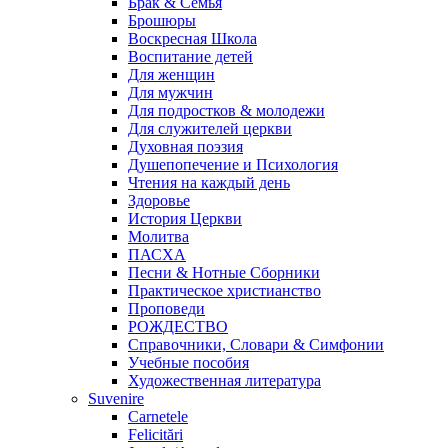
Брак & Семья
Брошюры
Воскресная Школа
Воспитание детей
Для женщин
Для мужчин
Для подростков & молодежи
Для служителей церкви
Духовная поэзия
Душепопечение и Психология
Чтения на каждый день
Здоровье
История Церкви
Молитва
ПАСХА
Песни & Нотные Сборники
Практическое христианство
Проповеди
РОЖДЕСТВО
Справочники, Словари & Симфонии
Учебные пособия
Художественная литература
Suvenire
Carnetele
Felicitări