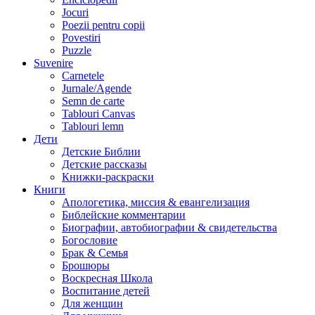
Jocuri
Poezii pentru copii
Povestiri
Puzzle
Suvenire
Carnetele
Jurnale/Agende
Semn de carte
Tablouri Canvas
Tablouri lemn
Дети
Детские Библии
Детские рассказы
Книжки-раскраски
Книги
Апологетика, миссия & евангелизация
Библейские комментарии
Биографии, автобиографии & свидетельства
Богословие
Брак & Семья
Брошюры
Воскресная Школа
Воспитание детей
Для женщин