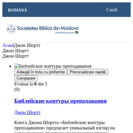
Caută
ROMÂNĂ
Acasă
Джон Шортт
Джон Шортт
Джон Шортт
Adaugă în lista cu preferințe
Previzualizare rapidă
Comparare
Evaluat la
0
din 5
(0)
Библейские контуры преподавания
Джон Шортт
Книга Джона Шортта «Библейские контуры
преподавания» предлагает уникальный взгляд на