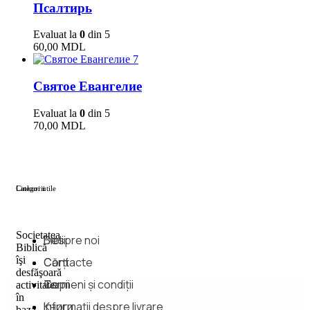
Псалтирь
Evaluat la
0
din 5
60,00
MDL
7
Святое Евангелие
Evaluat la
0
din 5
70,00
MDL
Categorii
Linkuri utile
Societatea
Biblii
Despre noi
Biblică
îşi
Cărți
Contacte
desfăşoară
Copii
Termeni și condiții
activitatea
în
Книги
Informații despre livrare
baza