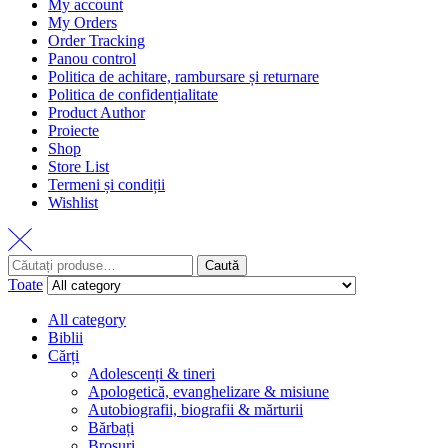
My account
My Orders
Order Tracking
Panou control
Politica de achitare, rambursare și returnare
Politica de confidențialitate
Product Author
Proiecte
Shop
Store List
Termeni și condiții
Wishlist
Caută
Toate
All category
Biblii
Cărți
Adolescenți & tineri
Apologetică, evanghelizare & misiune
Autobiografii, biografii & mărturii
Bărbați
Broșuri