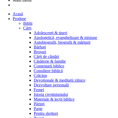
Main menu
Acasă
Produse
Biblii
Cărți
Adolescenți & tineri
Apologetică, evanghelizare & misiune
Autobiografii, biografii & mărturii
Bărbați
Broșuri
Cărți de cântări
Căsătorie & familie
Comentarii biblice
Consiliere biblică
Crăciun
Devoționale & meditații zilnice
Dezvoltare personală
Femei
Istoria creștinismului
Materiale & lecții biblice
Părinți
Paște
Pentru slujitori