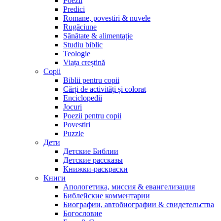
Poezii
Predici
Romane, povestiri & nuvele
Rugăciune
Sănătate & alimentație
Studiu biblic
Teologie
Viața creștină
Copii
Biblii pentru copii
Cărți de activități și colorat
Enciclopedii
Jocuri
Poezii pentru copii
Povestiri
Puzzle
Дети
Детские Библии
Детские рассказы
Книжки-раскраски
Книги
Апологетика, миссия & евангелизация
Библейские комментарии
Биографии, автобиографии & свидетельства
Богословие