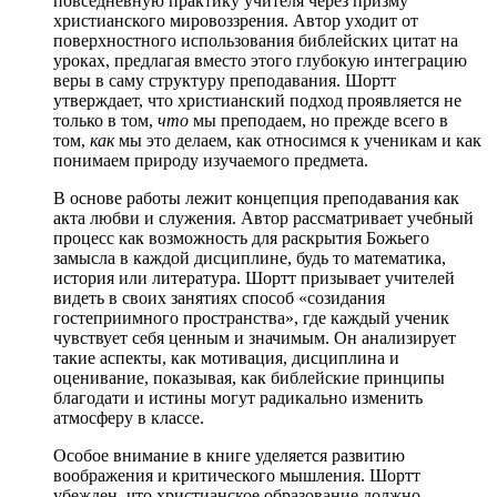
повседневную практику учителя через призму
христианского мировоззрения. Автор уходит от
поверхностного использования библейских цитат на
уроках, предлагая вместо этого глубокую интеграцию
веры в саму структуру преподавания. Шортт
утверждает, что христианский подход проявляется не
только в том,
что
мы преподаем, но прежде всего в
том,
как
мы это делаем, как относимся к ученикам и как
понимаем природу изучаемого предмета.
В основе работы лежит концепция преподавания как
акта любви и служения. Автор рассматривает учебный
процесс как возможность для раскрытия Божьего
замысла в каждой дисциплине, будь то математика,
история или литература. Шортт призывает учителей
видеть в своих занятиях способ «созидания
гостеприимного пространства», где каждый ученик
чувствует себя ценным и значимым. Он анализирует
такие аспекты, как мотивация, дисциплина и
оценивание, показывая, как библейские принципы
благодати и истины могут радикально изменить
атмосферу в классе.
Особое внимание в книге уделяется развитию
воображения и критического мышления. Шортт
убежден, что христианское образование должно