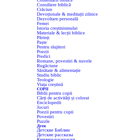
Comentarii biblice
Consiliere biblică
Crăciun
Devoționale & meditații zilnice
Dezvoltare personală
Femei
Istoria creștinismului
Materiale & lecții biblice
Părinți
Paște
Pentru slujitori
Poezii
Predici
Romane, povestiri & nuvele
Rugăciune
Sănătate & alimentație
Studiu biblic
Teologie
Viața creștină
COPII
Biblii pentru copii
Cărți de activități și colorat
Enciclopedii
Jocuri
Poezii pentru copii
Povestiri
Puzzle
Дети
Детские Библии
Детские рассказы
Книжки-раскраски