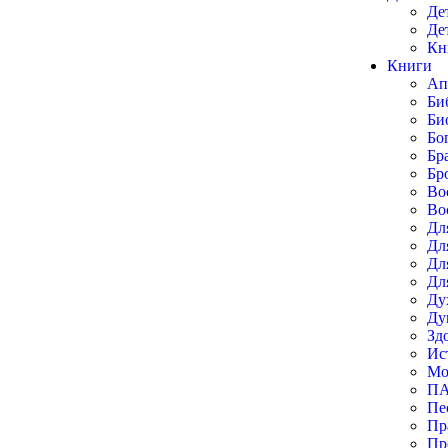
Де
Де
Кн
Книги
Ап
Би
Би
Бо
Бр
Бр
Во
Во
Дл
Дл
Дл
Дл
Ду
Ду
Зд
Ис
Мо
П
Пе
Пр
Пр