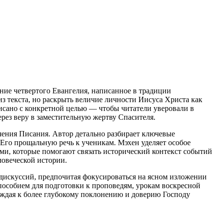
ние четвертого Евангелия, написанное в традиции
из текста, но раскрыть величие личности Иисуса Христа как
исано с конкретной целью — чтобы читатели уверовали в
рез веру в заместительную жертву Спасителя.
учения Писания. Автор детально разбирает ключевые
Его прощальную речь к ученикам. Мэхен уделяет особое
ми, которые помогают связать исторический контекст событий
ловеческой истории.
дискуссий, предпочитая фокусироваться на ясном изложении
пособием для подготовки к проповедям, урокам воскресной
уждая к более глубокому поклонению и доверию Господу