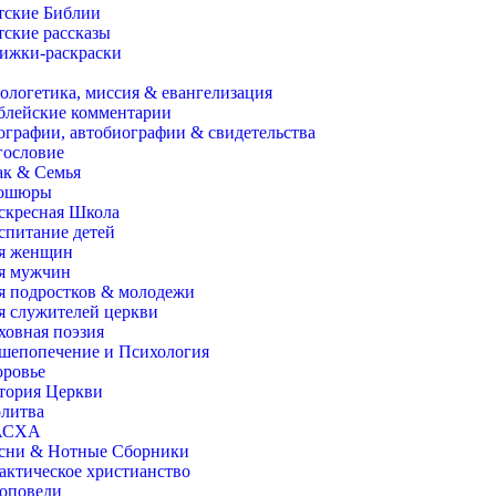
тские Библии
тские рассказы
ижки-раскраски
ологетика, миссия & евангелизация
блейские комментарии
ографии, автобиографии & свидетельства
гословие
ак & Семья
ошюры
скресная Школа
спитание детей
я женщин
я мужчин
я подростков & молодежи
я служителей церкви
ховная поэзия
шепопечение и Психология
оровье
тория Церкви
литва
АСХА
сни & Нотные Сборники
актическое христианство
оповеди