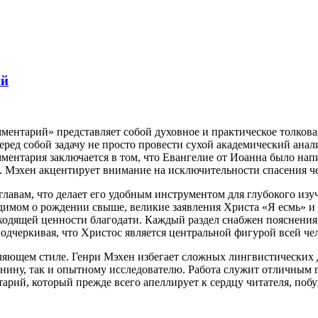
ий
ентарий» представляет собой духовное и практическое толкова
еред собой задачу не просто провести сухой академический анал
ентария заключается в том, что Евангелие от Иоанна было нап
о. Мэхен акцентирует внимание на исключительности спасения че
главам, что делает его удобным инструментом для глубокого из
димом о рождении свыше, великие заявления Христа «Я есмь» и 
ходящей ценности благодати. Каждый раздел снабжен пояснения
одчеркивая, что Христос является центральной фигурой всей че
вляющем стиле. Генри Мэхен избегает сложных лингвистических 
нину, так и опытному исследователю. Работа служит отличным 
арий, который прежде всего апеллирует к сердцу читателя, поб