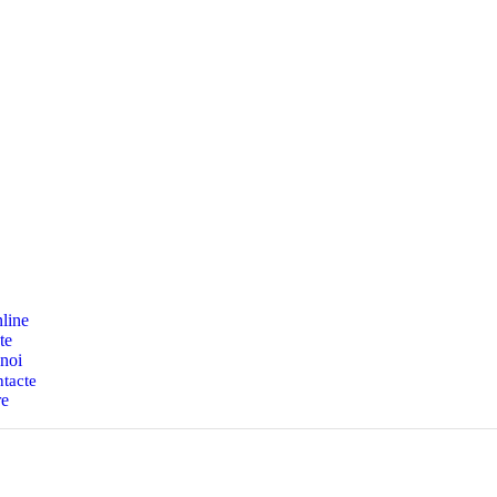
nline
te
noi
tacte
re