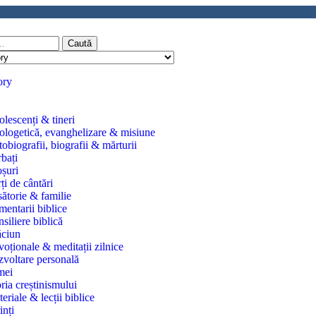
Caută
ory
lescenți & tineri
logetică, evanghelizare & misiune
obiografii, biografii & mărturii
bați
șuri
ți de cântări
ătorie & familie
entarii biblice
siliere biblică
ăciun
oționale & meditații zilnice
voltare personală
mei
oria creștinismului
eriale & lecții biblice
inți