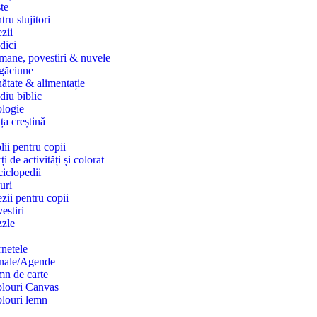
te
tru slujitori
zii
dici
ane, povestiri & nuvele
găciune
ătate & alimentație
diu biblic
logie
ța creștină
lii pentru copii
ți de activități și colorat
iclopedii
uri
zii pentru copii
estiri
zle
netele
rnale/Agende
n de carte
louri Canvas
louri lemn