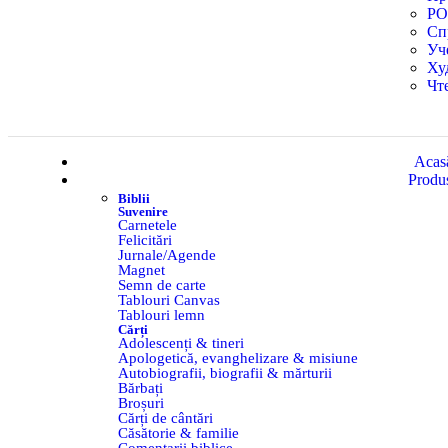
Р
Сп
Уч
Ху
Чт
Acas
Produ
Biblii
Suvenire
Carnetele
Felicitări
Jurnale/Agende
Magnet
Semn de carte
Tablouri Canvas
Tablouri lemn
Cărți
Adolescenți & tineri
Apologetică, evanghelizare & misiune
Autobiografii, biografii & mărturii
Bărbați
Broșuri
Cărți de cântări
Căsătorie & familie