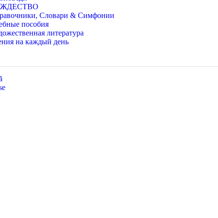
ОЖДЕСТВО
равочники, Словари & Симфонии
ебные пособия
дожественная литература
ения на каждый день
ă
se