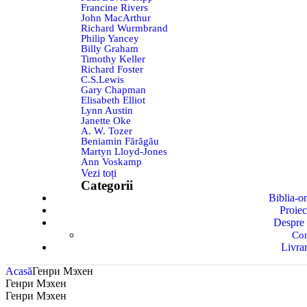
Francine Rivers
John MacArthur
Richard Wurmbrand
Philip Yancey
Billy Graham
Timothy Keller
Richard Foster
C.S.Lewis
Gary Chapman
Elisabeth Elliot
Lynn Austin
Janette Oke
A. W. Tozer
Beniamin Fărăgău
Martyn Lloyd-Jones
Ann Voskamp
Vezi toți
Categorii
Biblia-o
Proiec
Despre 
Con
Livra
Acasă
Генри Мэхен
Генри Мэхен
Генри Мэхен