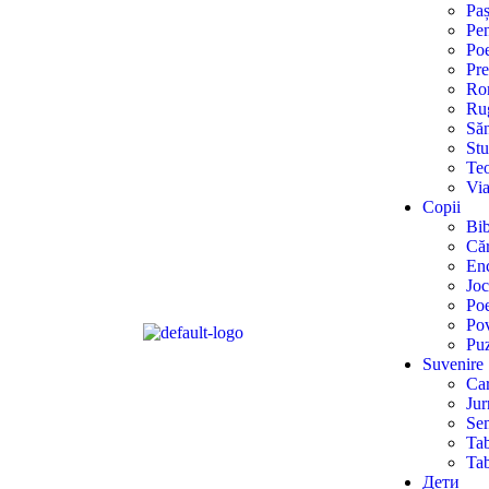
Paș
Pen
Poe
Pre
Rom
Ru
Săn
Stu
Teo
Via
Copii
Bib
Căr
Enc
Joc
Poe
Pov
Puz
Suvenire
Car
Ju
Sem
Tab
Tab
Дети