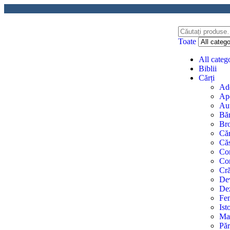
Toate
All categ
Biblii
Cărți
Ado
Apo
Aut
Băr
Bro
Căr
Căs
Com
Con
Cr
Dev
Dez
Fe
Ist
Mat
Păr