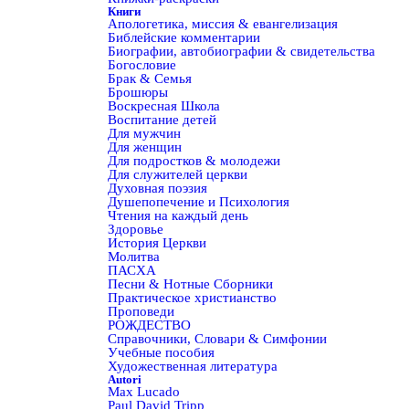
Книги
Апологетика, миссия & евангелизация
Библейские комментарии
Биографии, автобиографии & свидетельства
Богословие
Брак & Семья
Брошюры
Воскресная Школа
Воспитание детей
Для мужчин
Для женщин
Для подростков & молодежи
Для служителей церкви
Духовная поэзия
Душепопечение и Психология
Чтения на каждый день
Здоровье
История Церкви
Молитва
ПАСХА
Песни & Нотные Сборники
Практическое христианство
Проповеди
РОЖДЕСТВО
Справочники, Словари & Симфонии
Учебные пособия
Художественная литература
Autori
Max Lucado
Paul David Tripp