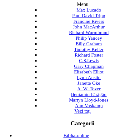
Menu
Max Lucado
Paul David Tripp
Francine Rivers
John MacArthur
Richard Wurmbrand
Philip Yancey
Billy Graham
Timothy Keller
Richard Foster
C.S.Lewis
Gary Chapman
Elisabeth Elliot
Lynn Austin
Janette Oke
A. W. Tozer
Beniamin Fărăgău
Martyn Lloyd-Jones
Ann Voskamp
Vezi toți
Categorii
Biblia-online