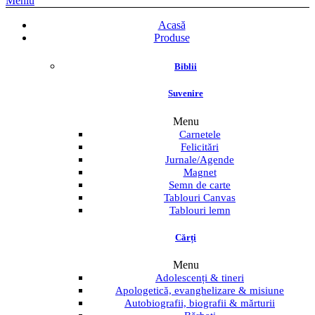
Meniu
Acasă
Produse
Biblii
Suvenire
Menu
Carnetele
Felicitări
Jurnale/Agende
Magnet
Semn de carte
Tablouri Canvas
Tablouri lemn
Cărți
Menu
Adolescenți & tineri
Apologetică, evanghelizare & misiune
Autobiografii, biografii & mărturii