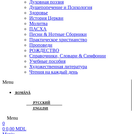
Духовная поэзия
Душепопечение и Психология
Здоровье
История Церкви
Молитва
ПАСХА
Песни & Нотные Сборники
Практическое христианство
Проповеди
РОЖДЕСТВО
Справочники, Словари & Симфонии
Учебные пособия
Художественная литература
Чтения на каждый день
Menu
ROMÂNĂ
РУССКИЙ
ENGLISH
Menu
0
0
0,00
MDL