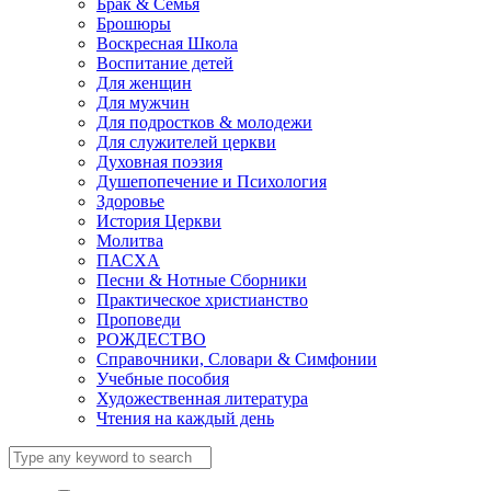
Брак & Семья
Брошюры
Воскресная Школа
Воспитание детей
Для женщин
Для мужчин
Для подростков & молодежи
Для служителей церкви
Духовная поэзия
Душепопечение и Психология
Здоровье
История Церкви
Молитва
ПАСХА
Песни & Нотные Сборники
Практическое христианство
Проповеди
РОЖДЕСТВО
Справочники, Словари & Симфонии
Учебные пособия
Художественная литература
Чтения на каждый день