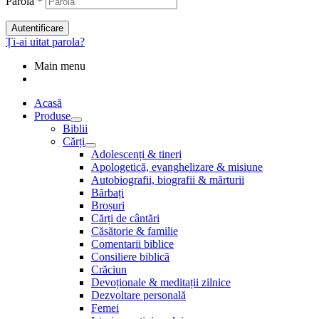
Parolă
*
Autentificare
Ți-ai uitat parola?
Main menu
Acasă
Produse
Biblii
Cărți
Adolescenți & tineri
Apologetică, evanghelizare & misiune
Autobiografii, biografii & mărturii
Bărbați
Broșuri
Cărți de cântări
Căsătorie & familie
Comentarii biblice
Consiliere biblică
Crăciun
Devoționale & meditații zilnice
Dezvoltare personală
Femei