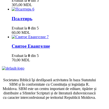
Evaluat la
0
din 5
305,00
MDL
6
Псалтирь
Evaluat la
0
din 5
60,00
MDL
7
Святое Евангелие
Evaluat la
0
din 5
70,00
MDL
Societatea Biblică îşi desfăşoară activitatea în baza Statutului
SBM și în conformitate cu Constituția și legislația R.
Moldova. SBM este un centru important de editare, tipărire și
distribuire a Sfintelor Scripturi și de literatură duhovnicească
cu caracter interconfesional pe teritoriul Republicii Moldova.