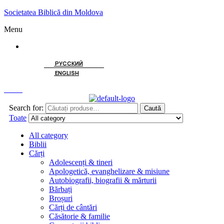
Societatea Biblică din Moldova
Menu
ROMÂNĂ
РУССКИЙ
ENGLISH
Caută
Search for:
Caută
Toate
All category
Biblii
Cărți
Adolescenți & tineri
Apologetică, evanghelizare & misiune
Autobiografii, biografii & mărturii
Bărbați
Broșuri
Cărți de cântări
Căsătorie & familie