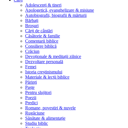
Adolescenți & tineri
Apologetică, evanghelizare & misiune
Autobiografii, biografii & mărturii
Bărbați
Broșuri
Cărți de cântări
Căsătorie & familie
Comentarii biblice
Consiliere biblică
Crăciun
Devoționale & meditații zilnice
Dezvoltare personală
Femei
Istoria creștinismului
Materiale & lecții biblice
Părinți
Paște
Pentru slujitori
Poezii
Predici
Romane, povestiri & nuvele
Rugăciune
Sănătate & alimentație
Studiu biblic