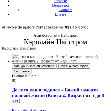
Proiecte
Despre noi
Contacte
Livrare
Ai nevoie de ajutor? Contactează-ne:
022 46-80-85
Acasă
Кэролайн Найстром
Кэролайн Найстром
Кэролайн Найстром
Adaugă în lista cu preferințe
Previzualizare rapidă
Comparare
Evaluat la
0
din 5
(0)
До того как я родился – Божий замысел
половой жизни (Книга 2, Возраст от 5 до 8
лет)
Кэролайн Найстром