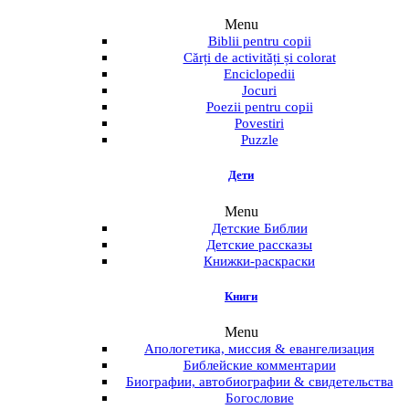
Menu
Biblii pentru copii
Cărți de activități și colorat
Enciclopedii
Jocuri
Poezii pentru copii
Povestiri
Puzzle
Дети
Menu
Детские Библии
Детские рассказы
Книжки-раскраски
Книги
Menu
Апологетика, миссия & евангелизация
Библейские комментарии
Биографии, автобиографии & свидетельства
Богословие