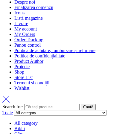
Despre noi
Finalizarea comenzii
Icons
Listă magazine
Livrare
My account
My Orders
Order Tracking
Panou control
Politica de achitare, rambursare și returnare
Politica de confidențialitate
Product Author
Proiecte
Shop
Store List
Termeni și condiții
Wishlist
Search for:
Caută
Toate
All category
Biblii
Cărți