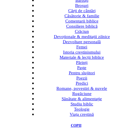
Bărbați
Broșuri
Cărți de cântări
Căsătorie & familie
Comentarii biblice
Consiliere biblică
Crăciun
Devoționale & meditații zilnice
Dezvoltare personală
Femei
Istoria creștinismului
Materiale & lecții biblice
Părinți
Paște
Pentru slujitori
Poezii
Predici
Romane, povestiri & nuvele
Rugăciune
Sănătate & alimentație
Studiu biblic
Teologie
Viața creștină
COPII