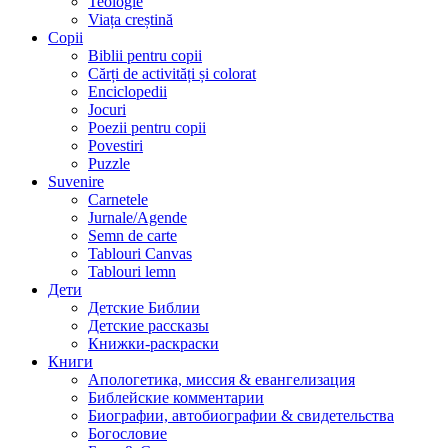
Teologie
Viața creștină
Copii
Biblii pentru copii
Cărți de activități și colorat
Enciclopedii
Jocuri
Poezii pentru copii
Povestiri
Puzzle
Suvenire
Carnetele
Jurnale/Agende
Semn de carte
Tablouri Canvas
Tablouri lemn
Дети
Детские Библии
Детские рассказы
Книжки-раскраски
Книги
Апологетика, миссия & евангелизация
Библейские комментарии
Биографии, автобиографии & свидетельства
Богословие