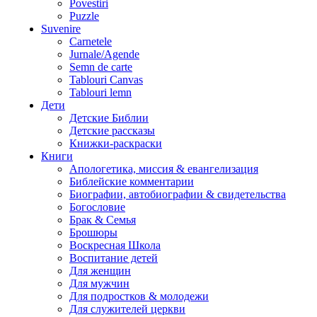
Povestiri
Puzzle
Suvenire
Carnetele
Jurnale/Agende
Semn de carte
Tablouri Canvas
Tablouri lemn
Дети
Детские Библии
Детские рассказы
Книжки-раскраски
Книги
Апологетика, миссия & евангелизация
Библейские комментарии
Биографии, автобиографии & свидетельства
Богословие
Брак & Семья
Брошюры
Воскресная Школа
Воспитание детей
Для женщин
Для мужчин
Для подростков & молодежи
Для служителей церкви