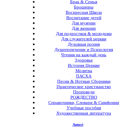
Брак & Семья
Брошюры
Воскресная Школа
Воспитание детей
Для мужчин
Для женщин
Для подростков & молодежи
Для служителей церкви
Духовная поэзия
Душепопечение и Психология
Чтения на каждый день
Здоровье
История Церкви
Молитва
ПАСХА
Песни & Нотные Сборники
Практическое христианство
Проповеди
РОЖДЕСТВО
Справочники, Словари & Симфонии
Учебные пособия
Художественная литература
Autori