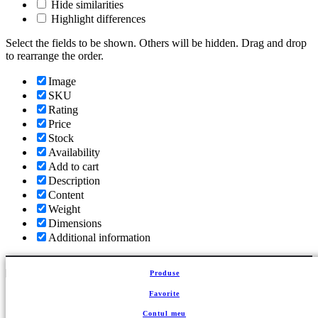
Hide similarities
Highlight differences
Select the fields to be shown. Others will be hidden. Drag and drop
to rearrange the order.
Image
SKU
Rating
Price
Stock
Availability
Add to cart
Description
Content
Weight
Dimensions
Additional information
Click outside to hide the comparison bar
Comparare
Produse
Coș de cumpărături
Închide
Favorite
Contul meu