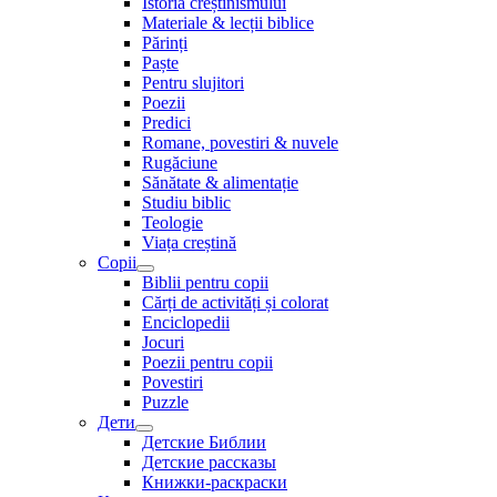
Istoria creștinismului
Materiale & lecții biblice
Părinți
Paște
Pentru slujitori
Poezii
Predici
Romane, povestiri & nuvele
Rugăciune
Sănătate & alimentație
Studiu biblic
Teologie
Viața creștină
Copii
Biblii pentru copii
Cărți de activități și colorat
Enciclopedii
Jocuri
Poezii pentru copii
Povestiri
Puzzle
Дети
Детские Библии
Детские рассказы
Книжки-раскраски