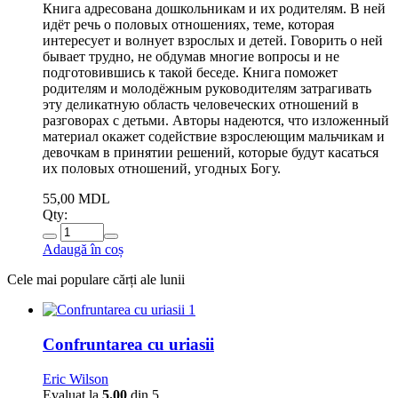
Книга адресована дошкольникам и их родителям. В ней
идёт речь о половых отношениях, теме, которая
интересует и волнует взрослых и детей. Говорить о ней
бывает трудно, не обдумав многие вопросы и не
подготовившись к такой беседе. Книга поможет
родителям и молодёжным руководителям затрагивать
эту деликатную область человеческих отношений в
разговорах с детьми. Авторы надеются, что изложенный
материал окажет содействие взрослеющим мальчикам и
девочкам в принятии решений, которые будут касаться
их половых отношений, угодных Богу.
55,00
MDL
Qty:
Adaugă în coș
Cele mai populare cărți ale lunii
1
Confruntarea cu uriasii
Eric Wilson
Evaluat la
5.00
din 5