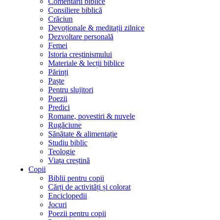
Comentarii biblice
Consiliere biblică
Crăciun
Devoționale & meditații zilnice
Dezvoltare personală
Femei
Istoria creștinismului
Materiale & lecții biblice
Părinți
Paște
Pentru slujitori
Poezii
Predici
Romane, povestiri & nuvele
Rugăciune
Sănătate & alimentație
Studiu biblic
Teologie
Viața creștină
Copii
Biblii pentru copii
Cărți de activități și colorat
Enciclopedii
Jocuri
Poezii pentru copii