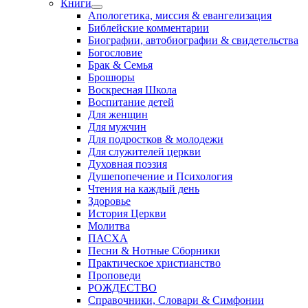
Книги
Апологетика, миссия & евангелизация
Библейские комментарии
Биографии, автобиографии & свидетельства
Богословие
Брак & Семья
Брошюры
Воскресная Школа
Воспитание детей
Для женщин
Для мужчин
Для подростков & молодежи
Для служителей церкви
Духовная поэзия
Душепопечение и Психология
Чтения на каждый день
Здоровье
История Церкви
Молитва
ПАСХА
Песни & Нотные Сборники
Практическое христианство
Проповеди
РОЖДЕСТВО
Справочники, Словари & Симфонии