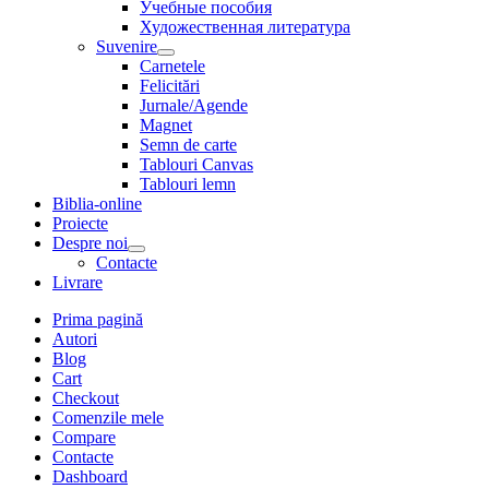
Учебные пособия
Художественная литература
Suvenire
Carnetele
Felicitări
Jurnale/Agende
Magnet
Semn de carte
Tablouri Canvas
Tablouri lemn
Biblia-online
Proiecte
Despre noi
Contacte
Livrare
Prima pagină
Autori
Blog
Cart
Checkout
Comenzile mele
Compare
Contacte
Dashboard