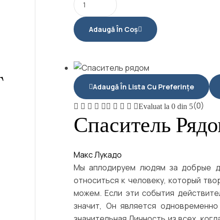
Adaugă În Coș
T
Adaugă În Lista Cu Preferințe
(0)
Evaluat la
0
din 5
Спаситель Ряд
Макс Лукадо
Мы аплодируем людям за добрые де
относиться к человеку, который тво
можем. Если эти события действител
значит, Он является одновременно
значительная Личность из всех, когд