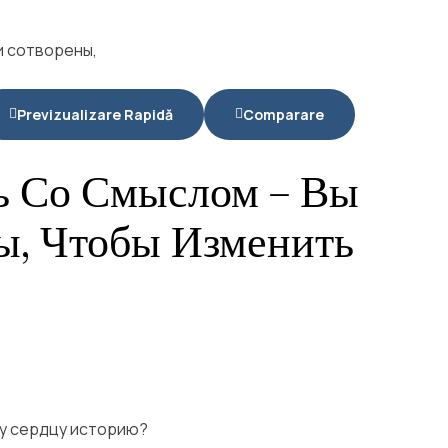
Previzualizare Rapidă
Comparare
 Со Смыслом – Вы
ы, Чтобы Изменить
у сердцу историю?