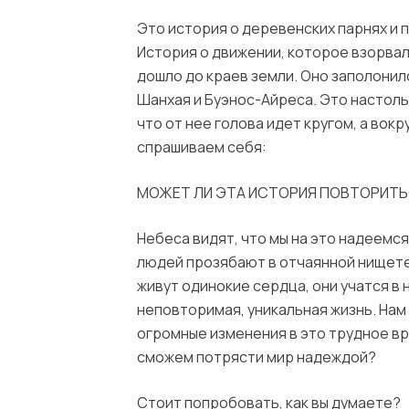
Это история о деревенских парнях и 
История о движении, которое взорвал
дошло до краев земли. Оно заполонил
Шанхая и Буэнос-Айреса. Это настол
что от нее голова идет кругом, а вокр
спрашиваем себя:
МОЖЕТ ЛИ ЭТА ИСТОРИЯ ПОВТОРИТ
Небеса видят, что мы на это надеемс
людей прозябают в отчаянной нищете,
живут одинокие сердца, они учатся в н
неповторимая, уникальная жизнь. На
огромные изменения в это трудное вре
сможем потрясти мир надеждой?
Стоит попробовать, как вы думаете?