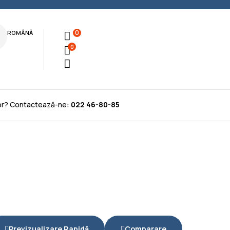
0
ROMÂNĂ
0
tor? Contactează-ne:
022 46-80-85
Previzualizare Rapidă
Comparare