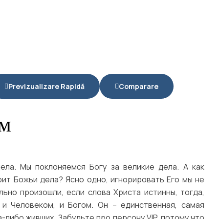
Previzualizare Rapidă
Comparare
ом
ла. Мы поклоняемся Богу за великие дела. А как
рит Божьи дела? Ясно одно, игнорировать Его мы не
ьно произошли, если слова Христа истинны, тогда,
 и Человеком, и Богом. Он – единственная, самая
а-либо живших. Забудьте про персону VIP, потому что