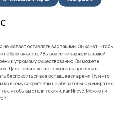
с
но не желает оставлять вас такими. Он хочет, чтобы
то не Благая весть? Вы вовсе не завязли в вашей
орены к угрюмому существованию. Вы можете
е». Даже если всю свою жизнь вы провели в
ть беспокоиться все оставшееся время. Ну и что,
м ко всему вокруг? Вам не обязательно и умирать с
 так, чтобы вы стали такими, как Иисус. Можно ли
го?