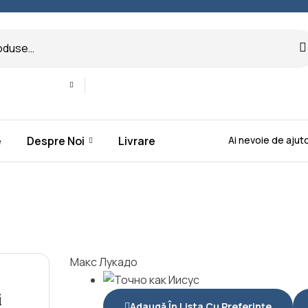
Ai nevoie de aju
e
Despre Noi
Livrare
Макс Лукадо
i
Adaugă În Lista Cu Preferințe