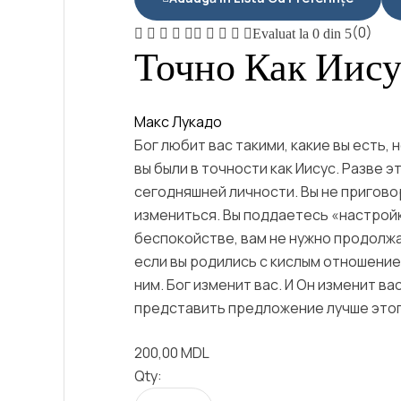
(0)
Evaluat la
0
din 5
Точно Как Иису
Макс Лукадо
Бог любит вас такими, какие вы есть, 
вы были в точности как Иисус. Разве э
сегодняшней личности. Вы не пригов
измениться. Вы поддаетесь «настройк
беспокойстве, вам не нужно продолжа
если вы родились с кислым отношение
ним. Бог изменит вас. И Он изменит вас
представить предложение лучше это
200,00
MDL
Qty: