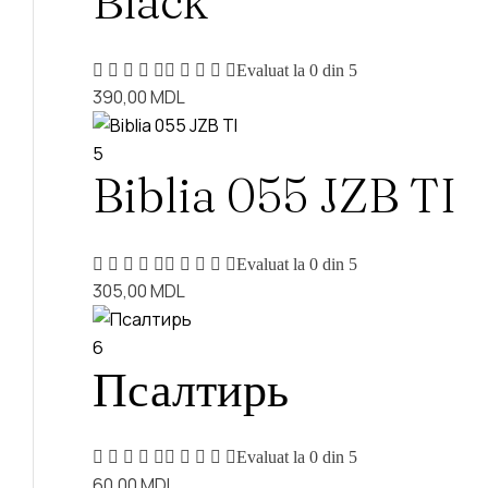
Black
Evaluat la
0
din 5
390,00
MDL
5
Biblia 055 JZB TI
Evaluat la
0
din 5
305,00
MDL
6
Псалтирь
Evaluat la
0
din 5
60,00
MDL