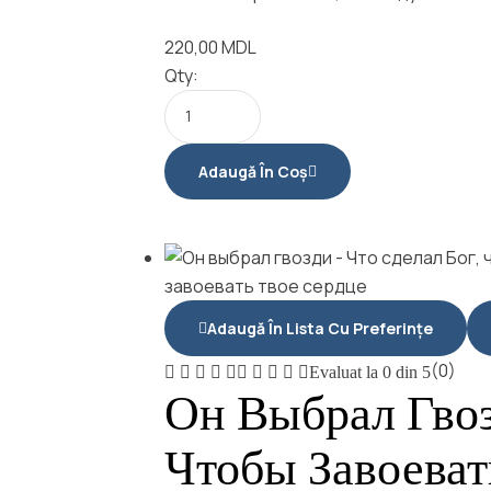
220,00
MDL
Qty:
Adaugă În Coș
Adaugă În Lista Cu Preferințe
(0)
Evaluat la
0
din 5
Он Выбрал Гвоз
Чтобы Завоеват