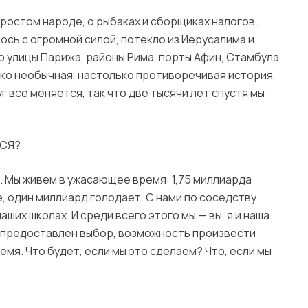
простом народе, о рыбаках и сборщиках налогов.
ось с огромной силой, потекло из Иерусалима и
о улицы Парижа, районы Рима, порты Афин, Стамбула,
ько необычная, настолько противоречивая история,
уг все меняется, так что две тысячи лет спустя мы
ЬСЯ?
я. Мы живем в ужасающее время: 1,75 миллиарда
 один миллиард голодает. С нами по соседству
аших школах. И среди всего этого мы — вы, я и наша
м предоставлен выбор, возможность произвести
мя. Что будет, если мы это сделаем? Что, если мы