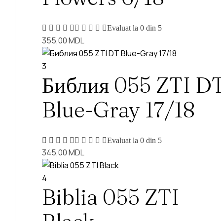
Evaluat la
0
din 5
355,00
MDL
3
Библия 055 ZTI D
Blue-Gray 17/18
Evaluat la
0
din 5
345,00
MDL
4
Biblia 055 ZTI