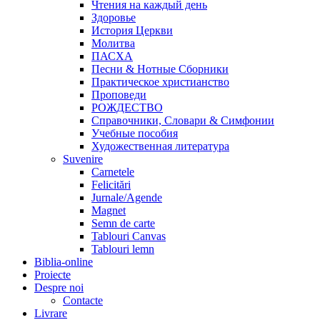
Чтения на каждый день
Здоровье
История Церкви
Молитва
ПАСХА
Песни & Нотные Сборники
Практическое христианство
Проповеди
РОЖДЕСТВО
Справочники, Словари & Симфонии
Учебные пособия
Художественная литература
Suvenire
Carnetele
Felicitări
Jurnale/Agende
Magnet
Semn de carte
Tablouri Canvas
Tablouri lemn
Biblia-online
Proiecte
Despre noi
Contacte
Livrare