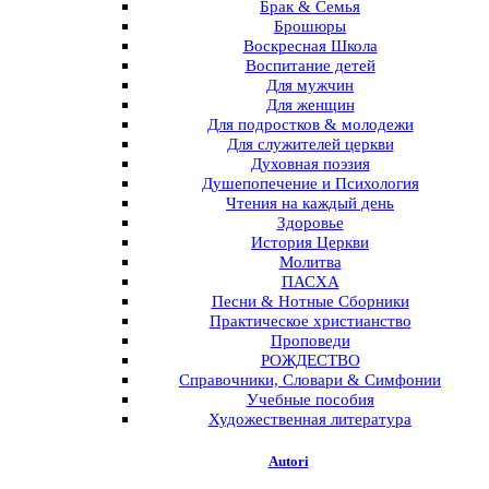
Брак & Семья
Брошюры
Воскресная Школа
Воспитание детей
Для мужчин
Для женщин
Для подростков & молодежи
Для служителей церкви
Духовная поэзия
Душепопечение и Психология
Чтения на каждый день
Здоровье
История Церкви
Молитва
ПАСХА
Песни & Нотные Сборники
Практическое христианство
Проповеди
РОЖДЕСТВО
Справочники, Словари & Симфонии
Учебные пособия
Художественная литература
Autori