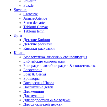
Povestiri
Puzzle
Suvenire
Carnetele
Jurnale/Agende
Semn de carte
Tablouri Canvas
Tablouri lemn
Дети
Детские Библии
Детские рассказы
Книжки-раскраски
Книги
Апологетика, миссия & евангелизация
Библейские комментарии
Биографии, автобиографии & свидетельства
Богословие
Брак & Семья
Брошюры
Воскресная Школа
Воспитание детей
Для женщин
Для мужчин
Для подростков & молодежи
Для служителей церкви