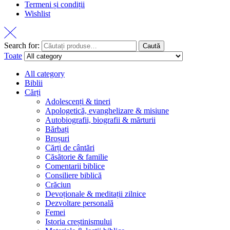
Termeni și condiții
Wishlist
Search for:
Caută
Toate
All category
Biblii
Cărți
Adolescenți & tineri
Apologetică, evanghelizare & misiune
Autobiografii, biografii & mărturii
Bărbați
Broșuri
Cărți de cântări
Căsătorie & familie
Comentarii biblice
Consiliere biblică
Crăciun
Devoționale & meditații zilnice
Dezvoltare personală
Femei
Istoria creștinismului