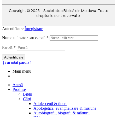
Copyright © 2025 – Societatea Biblică din Moldova. Toate
drepturile sunt rezervate.
Autentificare
Înregistrare
Nume utilizator sau e-mail
*
Parolă
*
Autentificare
Ți-ai uitat parola?
Main menu
Acasă
Produse
Biblii
Cărți
Adolescenți & tineri
Apologetică, evanghelizare & misiune
Autobiografii, biografii & mărturii