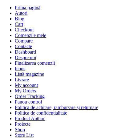
Prima pagină
Autori
Blog
Cart
Checkout
Comenzile mele
Compare
Contacte
Dashboard
Despre noi
Finalizarea comenzii
Icons
Listă magazine
Livrare
My account
My Orders
Order Tracking
Panou control
Politica de achitare, rambursare și returnare
Politica de confidențialitate
Product Author
Proiecte
Shop
Store List