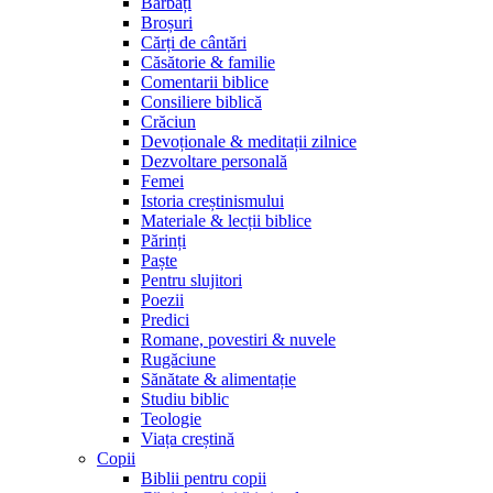
Bărbați
Broșuri
Cărți de cântări
Căsătorie & familie
Comentarii biblice
Consiliere biblică
Crăciun
Devoționale & meditații zilnice
Dezvoltare personală
Femei
Istoria creștinismului
Materiale & lecții biblice
Părinți
Paște
Pentru slujitori
Poezii
Predici
Romane, povestiri & nuvele
Rugăciune
Sănătate & alimentație
Studiu biblic
Teologie
Viața creștină
Copii
Biblii pentru copii