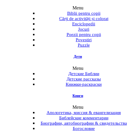
Menu
Biblii pentru copii
Cărți de activități și colorat
Enciclopedii
Jocuri
Poezii pentru copii
Povestiri
Puzzle
Дети
Menu
Детские Библии
Детские рассказы
Книжки-раскраски
Книги
Menu
Апологетика, миссия & евангелизация
Библейские комментарии
Биографии, автобиографии & свидетельства
Богословие