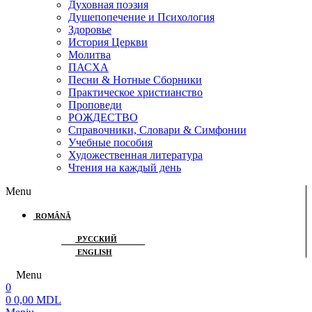
Духовная поэзия
Душепопечение и Психология
Здоровье
История Церкви
Молитва
ПАСХА
Песни & Нотные Сборники
Практическое христианство
Проповеди
РОЖДЕСТВО
Справочники, Словари & Симфонии
Учебные пособия
Художественная литература
Чтения на каждый день
Menu
ROMÂNĂ
РУССКИЙ
ENGLISH
Menu
0
0
0,00
MDL