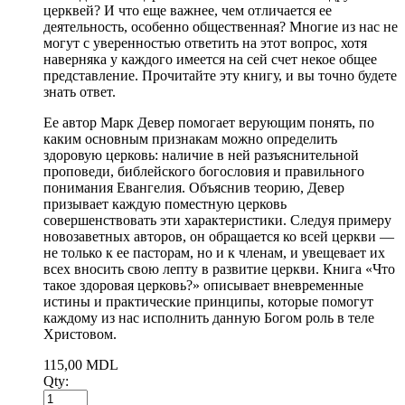
церквей? И что еще важнее, чем отличается ее
деятельность, особенно общественная? Многие из нас не
могут с уверенностью ответить на этот вопрос, хотя
наверняка у каждого имеется на сей счет некое общее
представление. Прочитайте эту книгу, и вы точно будете
знать ответ.
Ее автор Марк Девер помогает верующим понять, по
каким основным признакам можно определить
здоровую церковь: наличие в ней разъяснительной
проповеди, библейского богословия и правильного
понимания Евангелия. Объяснив теорию, Девер
призывает каждую поместную церковь
совершенствовать эти характеристики. Следуя примеру
новозаветных авторов, он обращается ко всей церкви —
не только к ее пасторам, но и к членам, и увещевает их
всех вносить свою лепту в развитие церкви. Книга «Что
такое здоровая церковь?» описывает вневременные
истины и практические принципы, которые помогут
каждому из нас исполнить данную Богом роль в теле
Христовом.
115,00
MDL
Qty: