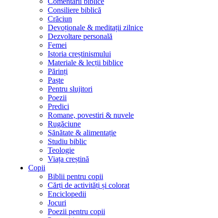
Comentarii biblice
Consiliere biblică
Crăciun
Devoționale & meditații zilnice
Dezvoltare personală
Femei
Istoria creștinismului
Materiale & lecții biblice
Părinți
Paște
Pentru slujitori
Poezii
Predici
Romane, povestiri & nuvele
Rugăciune
Sănătate & alimentație
Studiu biblic
Teologie
Viața creștină
Copii
Biblii pentru copii
Cărți de activități și colorat
Enciclopedii
Jocuri
Poezii pentru copii