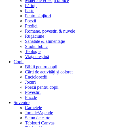
Materiale & lecții biblice
Părinți
Paște
Pentru slujitori
Poezii
Predici
Romane, povestiri & nuvele
Rugăciune
Sănătate & alimentație
Studiu biblic
Teologie
Viața creștină
Copii
Biblii pentru copii
Cărți de activități și colorat
Enciclopedii
Jocuri
Poezii pentru copii
Povestiri
Puzzle
Suvenire
Carnetele
Jurnale/Agende
Semn de carte
Tablouri Canvas