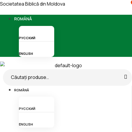
Societatea Biblică din Moldova
Menu
ROMÂNĂ
РУССКИЙ
ENGLISH
Search
for:
Menu
ROMÂNĂ
РУССКИЙ
ENGLISH