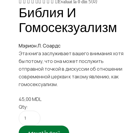
(0)
Evaluat la
0
din 5
Библия И
Гомосекзуализм
Мэрион Л. Соардс
Эта книга заслуживает вашего внимания хотя
бы потому, что она может послужить
отправной точкой в дискуссии об отношении
современной церкви к такому явлению, как
гомосексуализм.
45,00
MDL
Qty: