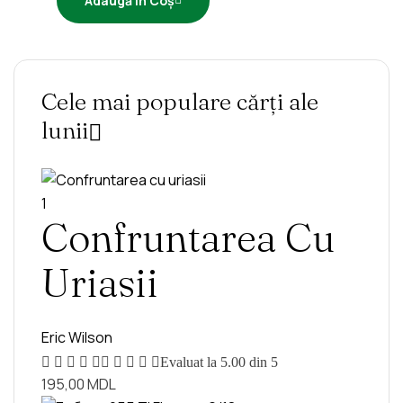
Adaugă În Coș
Cele mai populare cărți ale
lunii
1
Confruntarea Cu
Uriasii
Eric Wilson
Evaluat la
5.00
din 5
195,00
MDL