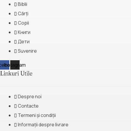
Biblii
Cărți
Copii
Книги
Дети
Suvenire
cebook
Instagram
Linkuri Utile
Despre noi
Contacte
Termeni și condiții
Informații despre livrare