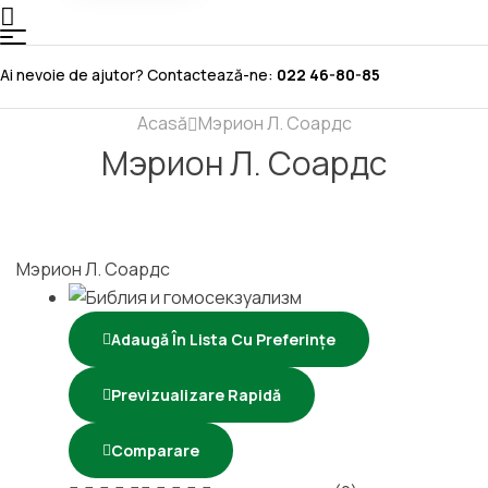
Menu
Meniu
Ai nevoie de ajutor? Contactează-ne:
022 46-80-85
Acasă
Мэрион Л. Соардс
Мэрион Л. Соардс
Мэрион Л. Соардс
Adaugă În Lista Cu Preferințe
Previzualizare Rapidă
Comparare