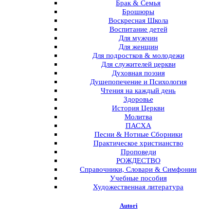
Брак & Семья
Брошюры
Воскресная Школа
Воспитание детей
Для мужчин
Для женщин
Для подростков & молодежи
Для служителей церкви
Духовная поэзия
Душепопечение и Психология
Чтения на каждый день
Здоровье
История Церкви
Молитва
ПАСХА
Песни & Нотные Сборники
Практическое христианство
Проповеди
РОЖДЕСТВО
Справочники, Словари & Симфонии
Учебные пособия
Художественная литература
Autori