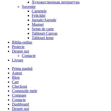
Художественная литература
Suvenire
Carnetele
Felicitări
Jurnale/Agende
Magnet
Semn de carte
Tablouri Canvas
Tablouri lemn
Biblia-online
Proiecte
Despre noi
Contacte
Livrare
Prima pagină
Autori
Blog
Cart
Checkout
Comenzile mele
Compare
Contacte
Dashboard
Despre noi