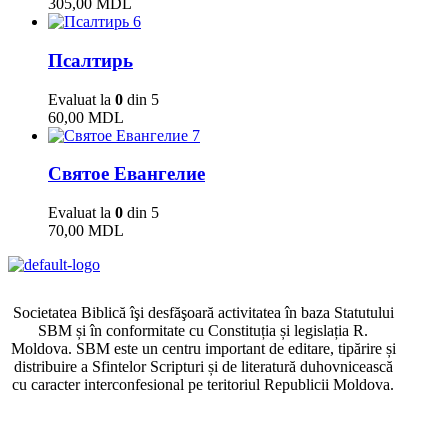
305,00
MDL
6
Псалтирь
Evaluat la
0
din 5
60,00
MDL
7
Святое Евангелие
Evaluat la
0
din 5
70,00
MDL
Societatea Biblică îşi desfăşoară activitatea în baza Statutului
SBM și în conformitate cu Constituția și legislația R.
Moldova. SBM este un centru important de editare, tipărire și
distribuire a Sfintelor Scripturi și de literatură duhovnicească
cu caracter interconfesional pe teritoriul Republicii Moldova.