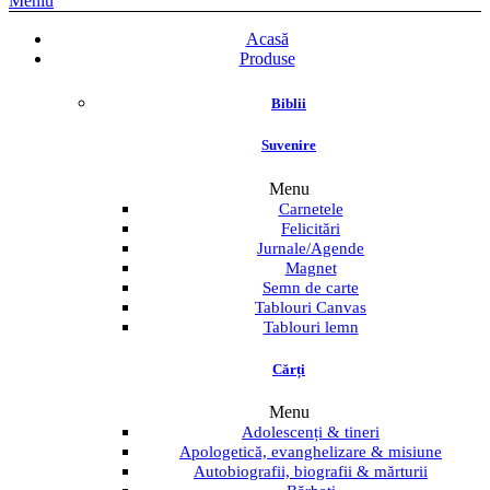
Meniu
Acasă
Produse
Biblii
Suvenire
Menu
Carnetele
Felicitări
Jurnale/Agende
Magnet
Semn de carte
Tablouri Canvas
Tablouri lemn
Cărți
Menu
Adolescenți & tineri
Apologetică, evanghelizare & misiune
Autobiografii, biografii & mărturii