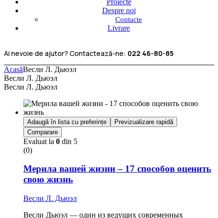
Proiecte
Despre noi
Contacte
Livrare
Ai nevoie de ajutor? Contactează-ne:
022 46-80-85
Acasă
Весли Л. Дьюэл
Весли Л. Дьюэл
Весли Л. Дьюэл
Adaugă în lista cu preferințe
Previzualizare rapidă
Comparare
Evaluat la
0
din 5
(0)
Мерила вашей жизни – 17 способов оценить
свою жизнь
Весли Л. Дьюэл
Весли Дьюэл — один из ведущих современных