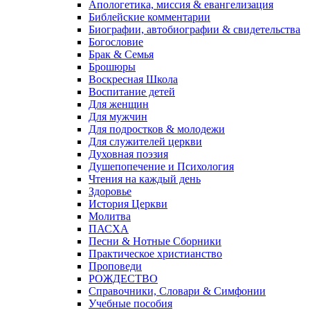
Апологетика, миссия & евангелизация
Библейские комментарии
Биографии, автобиографии & свидетельства
Богословие
Брак & Семья
Брошюры
Воскресная Школа
Воспитание детей
Для женщин
Для мужчин
Для подростков & молодежи
Для служителей церкви
Духовная поэзия
Душепопечение и Психология
Чтения на каждый день
Здоровье
История Церкви
Молитва
ПАСХА
Песни & Нотные Сборники
Практическое христианство
Проповеди
РОЖДЕСТВО
Справочники, Словари & Симфонии
Учебные пособия