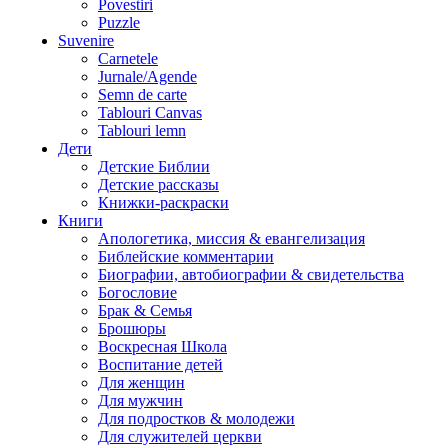
Povestiri
Puzzle
Suvenire
Carnetele
Jurnale/Agende
Semn de carte
Tablouri Canvas
Tablouri lemn
Дети
Детские Библии
Детские рассказы
Книжки-раскраски
Книги
Апологетика, миссия & евангелизация
Библейские комментарии
Биографии, автобиографии & свидетельства
Богословие
Брак & Семья
Брошюры
Воскресная Школа
Воспитание детей
Для женщин
Для мужчин
Для подростков & молодежи
Для служителей церкви