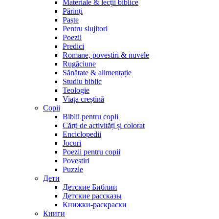
Materiale & lecții biblice
Părinți
Paște
Pentru slujitori
Poezii
Predici
Romane, povestiri & nuvele
Rugăciune
Sănătate & alimentație
Studiu biblic
Teologie
Viața creștină
Copii
Biblii pentru copii
Cărți de activități și colorat
Enciclopedii
Jocuri
Poezii pentru copii
Povestiri
Puzzle
Дети
Детские Библии
Детские рассказы
Книжки-раскраски
Книги