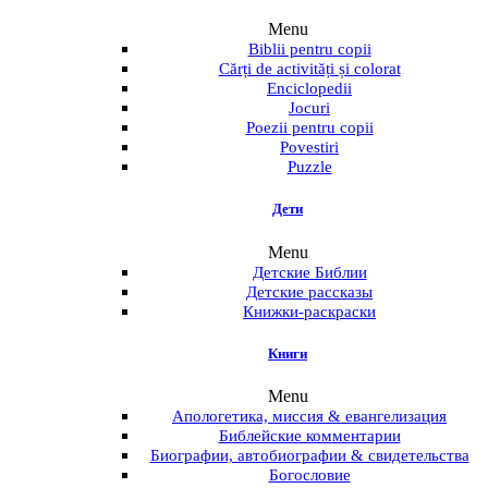
Menu
Biblii pentru copii
Cărți de activități și colorat
Enciclopedii
Jocuri
Poezii pentru copii
Povestiri
Puzzle
Дети
Menu
Детские Библии
Детские рассказы
Книжки-раскраски
Книги
Menu
Апологетика, миссия & евангелизация
Библейские комментарии
Биографии, автобиографии & свидетельства
Богословие