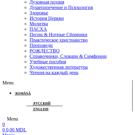
Духовная поэзия
Душепопечение и Психология
Здоровье
История Церкви
Молитва
ПАСХА
Песни & Нотные Сборники
Практическое христианство
Проповеди
РОЖДЕСТВО
Справочники, Словари & Симфонии
Учебные пособия
Художественная литература
Чтения на каждый день
Menu
ROMÂNĂ
РУССКИЙ
ENGLISH
Menu
0
0
0,00
MDL