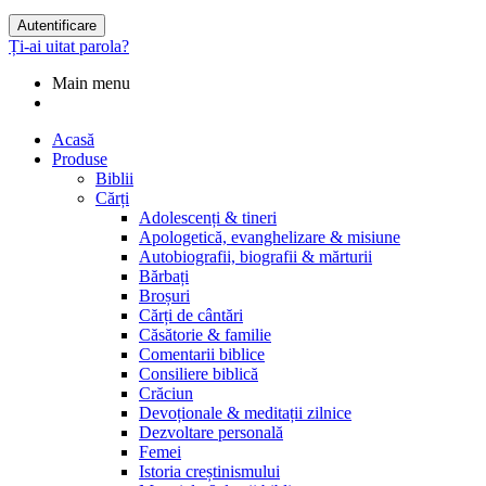
Autentificare
Ți-ai uitat parola?
Main menu
Acasă
Produse
Biblii
Cărți
Adolescenți & tineri
Apologetică, evanghelizare & misiune
Autobiografii, biografii & mărturii
Bărbați
Broșuri
Cărți de cântări
Căsătorie & familie
Comentarii biblice
Consiliere biblică
Crăciun
Devoționale & meditații zilnice
Dezvoltare personală
Femei
Istoria creștinismului