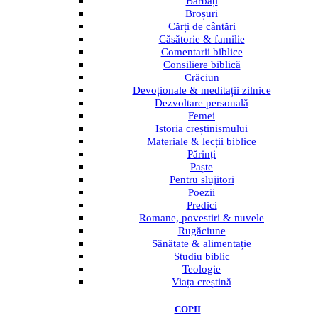
Bărbați
Broșuri
Cărți de cântări
Căsătorie & familie
Comentarii biblice
Consiliere biblică
Crăciun
Devoționale & meditații zilnice
Dezvoltare personală
Femei
Istoria creștinismului
Materiale & lecții biblice
Părinți
Paște
Pentru slujitori
Poezii
Predici
Romane, povestiri & nuvele
Rugăciune
Sănătate & alimentație
Studiu biblic
Teologie
Viața creștină
COPII