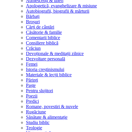
Adolescenți & tineri
Apologetică, evanghelizare & misiune
Autobiografii, biografii & mărturii
Bărbați
Broșuri
Cărți de cântări
Căsătorie & familie
Comentarii biblice
Consiliere biblică
Crăciun
Devoționale & meditații zilnice
Dezvoltare personală
Femei
Istoria creștinismului
Materiale & lecții biblice
Părinți
Paște
Pentru slujitori
Poezii
Predici
Romane, povestiri & nuvele
Rugăciune
Sănătate & alimentație
Studiu biblic
Teologie