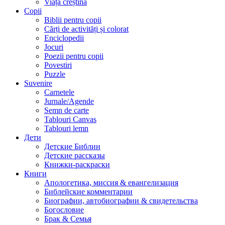
Viața creștină
Copii
Biblii pentru copii
Cărți de activități și colorat
Enciclopedii
Jocuri
Poezii pentru copii
Povestiri
Puzzle
Suvenire
Carnetele
Jurnale/Agende
Semn de carte
Tablouri Canvas
Tablouri lemn
Дети
Детские Библии
Детские рассказы
Книжки-раскраски
Книги
Апологетика, миссия & евангелизация
Библейские комментарии
Биографии, автобиографии & свидетельства
Богословие
Брак & Семья