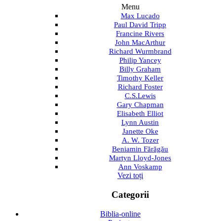
Menu
Max Lucado
Paul David Tripp
Francine Rivers
John MacArthur
Richard Wurmbrand
Philip Yancey
Billy Graham
Timothy Keller
Richard Foster
C.S.Lewis
Gary Chapman
Elisabeth Elliot
Lynn Austin
Janette Oke
A. W. Tozer
Beniamin Fărăgău
Martyn Lloyd-Jones
Ann Voskamp
Vezi toți
Categorii
Biblia-online