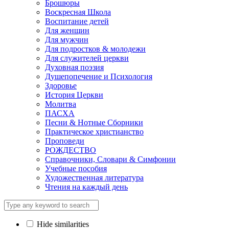
Брошюры
Воскресная Школа
Воспитание детей
Для женщин
Для мужчин
Для подростков & молодежи
Для служителей церкви
Духовная поэзия
Душепопечение и Психология
Здоровье
История Церкви
Молитва
ПАСХА
Песни & Нотные Сборники
Практическое христианство
Проповеди
РОЖДЕСТВО
Справочники, Словари & Симфонии
Учебные пособия
Художественная литература
Чтения на каждый день
Hide similarities