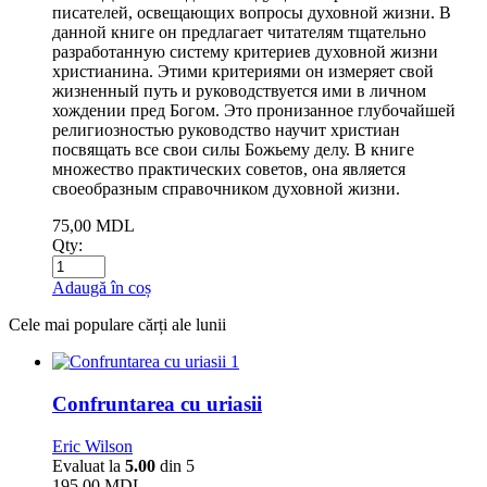
писателей, освещающих вопросы духовной жизни. В
данной книге он предлагает читателям тщательно
разработанную систему критериев духовной жизни
христианина. Этими критериями он измеряет свой
жизненный путь и руководствуется ими в личном
хождении пред Богом. Это пронизанное глубочайшей
религиозностью руководство научит христиан
посвящать все свои силы Божьему делу. В книге
множество практических советов, она является
своеобразным справочником духовной жизни.
75,00
MDL
Qty:
Adaugă în coș
Cele mai populare cărți ale lunii
1
Confruntarea cu uriasii
Eric Wilson
Evaluat la
5.00
din 5
195,00
MDL