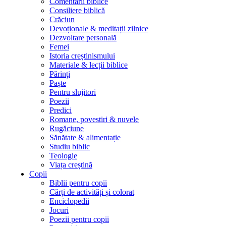
Comentarii biblice
Consiliere biblică
Crăciun
Devoționale & meditații zilnice
Dezvoltare personală
Femei
Istoria creștinismului
Materiale & lecții biblice
Părinți
Paște
Pentru slujitori
Poezii
Predici
Romane, povestiri & nuvele
Rugăciune
Sănătate & alimentație
Studiu biblic
Teologie
Viața creștină
Copii
Biblii pentru copii
Cărți de activități și colorat
Enciclopedii
Jocuri
Poezii pentru copii