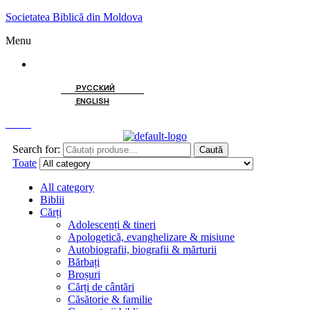
Societatea Biblică din Moldova
Menu
ROMÂNĂ
РУССКИЙ
ENGLISH
Caută
Search for:
Caută
Toate
All category
Biblii
Cărți
Adolescenți & tineri
Apologetică, evanghelizare & misiune
Autobiografii, biografii & mărturii
Bărbați
Broșuri
Cărți de cântări
Căsătorie & familie