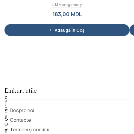
l
L.M Montgomery
u
a
t
183,00
MDL
l
a
0
d
i
Adaugă În Coș
n
5
C
Linkuri utile
a
S
t
o
e
Despre noi
c
g
Contacte
o
i
r
Termeni și condiții
e