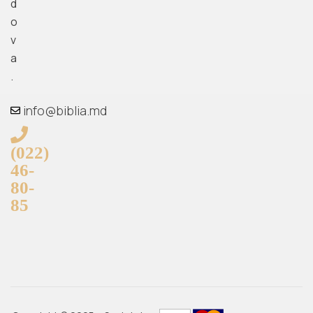
d
o
v
a
.
info@biblia.md
(022)
46-
80-
85