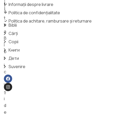
i
t
Informații despre livrare
i
a
Politica de confidențialitate
t
Politica de achitare, rambursare și returnare
e
Biblii
a
Cărți
B
Copii
i
Книги
b
l
Дети
i
Suvenire
c
ă
î
ş
i
d
e