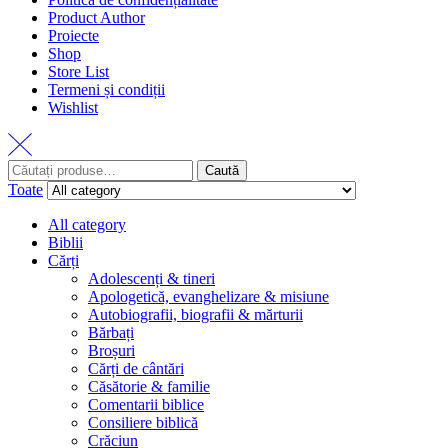
Product Author
Proiecte
Shop
Store List
Termeni și condiții
Wishlist
Caută
Toate
All category
Biblii
Cărți
Adolescenți & tineri
Apologetică, evanghelizare & misiune
Autobiografii, biografii & mărturii
Bărbați
Broșuri
Cărți de cântări
Căsătorie & familie
Comentarii biblice
Consiliere biblică
Crăciun