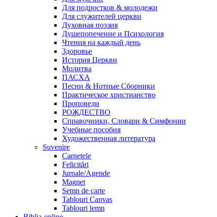
Для подростков & молодежи
Для служителей церкви
Духовная поэзия
Душепопечение и Психология
Чтения на каждый день
Здоровье
История Церкви
Молитва
ПАСХА
Песни & Нотные Сборники
Практическое христианство
Проповеди
РОЖДЕСТВО
Справочники, Словари & Симфонии
Учебные пособия
Художественная литература
Suvenire
Carnetele
Felicitări
Jurnale/Agende
Magnet
Semn de carte
Tablouri Canvas
Tablouri lemn
Biblia-online