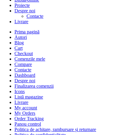
Proiecte
Despre noi
Contacte
Livrare
Prima pagină
Autori
Blog
Cart
Checkout
Comenzile mele
Compare
Contacte
Dashboard
Despre noi
Finalizarea comenzii
Icons
Listă magazine
Livrare
My account
My Orders
Order Tracking
Panou control
Politica de achitare, rambursare și returnare
Politica de confidențialitate