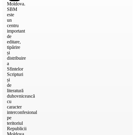
Moldova.
SBM
este
un
centru
important
de
editare,
tipărire
și
distribuire
a
Sfintelor
Scripturi
și
de
literatură
duhovnicească
cu
caracter
interconfesional
pe
teritoriul
Republicii
Moldova.