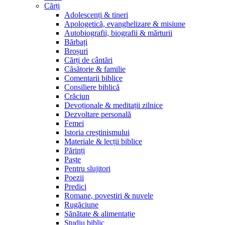
Cărți
Adolescenți & tineri
Apologetică, evanghelizare & misiune
Autobiografii, biografii & mărturii
Bărbați
Broșuri
Cărți de cântări
Căsătorie & familie
Comentarii biblice
Consiliere biblică
Crăciun
Devoționale & meditații zilnice
Dezvoltare personală
Femei
Istoria creștinismului
Materiale & lecții biblice
Părinți
Paște
Pentru slujitori
Poezii
Predici
Romane, povestiri & nuvele
Rugăciune
Sănătate & alimentație
Studiu biblic