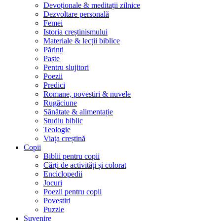
Devoționale & meditații zilnice
Dezvoltare personală
Femei
Istoria creștinismului
Materiale & lecții biblice
Părinți
Paște
Pentru slujitori
Poezii
Predici
Romane, povestiri & nuvele
Rugăciune
Sănătate & alimentație
Studiu biblic
Teologie
Viața creștină
Copii
Biblii pentru copii
Cărți de activități și colorat
Enciclopedii
Jocuri
Poezii pentru copii
Povestiri
Puzzle
Suvenire