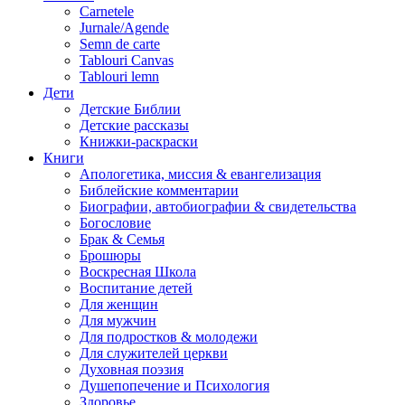
Carnetele
Jurnale/Agende
Semn de carte
Tablouri Canvas
Tablouri lemn
Дети
Детские Библии
Детские рассказы
Книжки-раскраски
Книги
Апологетика, миссия & евангелизация
Библейские комментарии
Биографии, автобиографии & свидетельства
Богословие
Брак & Семья
Брошюры
Воскресная Школа
Воспитание детей
Для женщин
Для мужчин
Для подростков & молодежи
Для служителей церкви
Духовная поэзия
Душепопечение и Психология
Здоровье