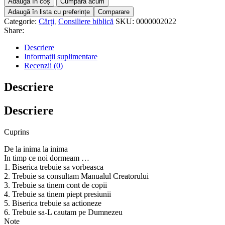
Adaugă în coș
Cumpără acum
Adaugă în lista cu preferințe
Comparare
Categorie:
Cărți
,
Consiliere biblică
SKU:
0000002022
Share:
Descriere
Informații suplimentare
Recenzii (0)
Descriere
Descriere
Cuprins
De la inima la inima
In timp ce noi dormeam …
1. Biserica trebuie sa vorbeasca
2. Trebuie sa consultam Manualul Creatorului
3. Trebuie sa tinem cont de copii
4. Trebuie sa tinem piept presiunii
5. Biserica trebuie sa actioneze
6. Trebuie sa-L cautam pe Dumnezeu
Note