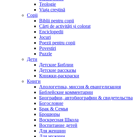
Teologie
Viața creștină
Copii
Biblii pentru copii
Cărți de activități și colorat
Enciclopedii
Jocuri
Poezii pentru copii
Povestiri
Puzzle
Дети
Детские Библии
Детские рассказы
Книжки-раскраски
Книги
Апологетика, миссия & евангелизация
Библейские комментарии
Биографии, автобиографии & свидетельства
Богословие
Брак & Семья
Брошюры
Воскресная Школа
Воспитание детей
Для женщин
Для мужчин