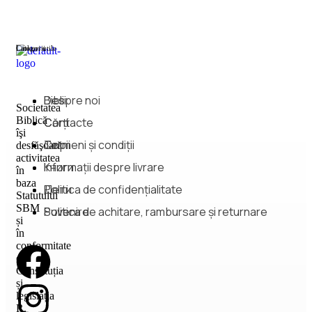
Categorii
Linkuri utile
Biblii
Despre noi
Societatea
Biblică
Cărți
Contacte
îşi
Copii
Termeni și condiții
desfăşoară
activitatea
Книги
Informații despre livrare
în
baza
Дети
Politica de confidențialitate
Statutului
SBM
Suvenire
Politica de achitare, rambursare și returnare
și
în
conformitate
cu
Constituția
și
legislația
R.