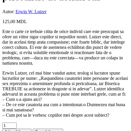
Autor:
Erwin W. Lutzer
125,00
MDL
Este o carte ce trebuie citita de orice individ care este preocupat sa
ofere un viitor sigur copiilor si nepotilor nostri. Lutzer este direct,
dar in acelasi timp arata compasiune; este foarte biblic, dar intelege
corect cultura. El este de asemenea echilibrat din punct de vedere
teologic, si evita solutiile emotionale si reactionare fata de o
problema, care—daca nu este corectata—va produce un colaps in
natiunea noastra.
Erwin Lutzer, cel mai bine vandut autor, teolog si lucrator spune
lucrurilor pe nume: „Raspandirea casatoriei intre persoane de acelasi
sex reprezinta o amenintare profunda si periculoasa, iar Biserica
TREBUIE sa actioneze in dragoste si in adevar”. Lutzer identifica
adevarul in aceasta problema si pune niste intrebari grele, cum ar fi:
– Cum s-a ajuns aici?
– De ce este casatoria asa cum a intentionat-o Dumnezeu mai buna
si mai sanatoasa?
– Cum pot sa le vorbesc copiilor mei despre acest subiect?