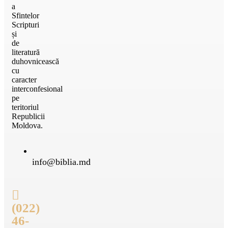
a
Sfintelor
Scripturi
și
de
literatură
duhovnicească
cu
caracter
interconfesional
pe
teritoriul
Republicii
Moldova.
info@biblia.md
(022)
46-