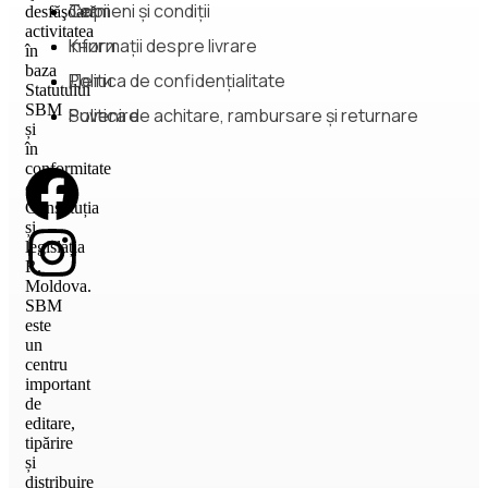
Copii
Termeni și condiții
desfăşoară
activitatea
Книги
Informații despre livrare
în
baza
Дети
Politica de confidențialitate
Statutului
SBM
Suvenire
Politica de achitare, rambursare și returnare
și
în
conformitate
cu
Constituția
și
legislația
R.
Moldova.
SBM
este
un
centru
important
de
editare,
tipărire
și
distribuire