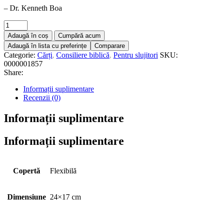
– Dr. Kenneth Boa
Adaugă în coș
Cumpără acum
Adaugă în lista cu preferințe
Comparare
Categorie:
Cărți
,
Consiliere biblică
,
Pentru slujitori
SKU:
0000001857
Share:
Informații suplimentare
Recenzii (0)
Informații suplimentare
Informații suplimentare
Copertă
Flexibilă
Dimensiune
24×17 cm