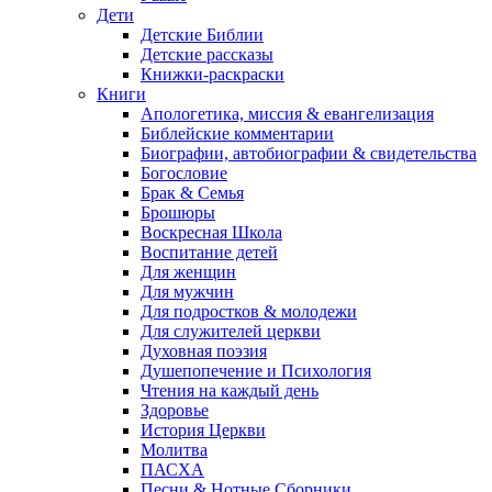
Дети
Детские Библии
Детские рассказы
Книжки-раскраски
Книги
Апологетика, миссия & евангелизация
Библейские комментарии
Биографии, автобиографии & свидетельства
Богословие
Брак & Семья
Брошюры
Воскресная Школа
Воспитание детей
Для женщин
Для мужчин
Для подростков & молодежи
Для служителей церкви
Духовная поэзия
Душепопечение и Психология
Чтения на каждый день
Здоровье
История Церкви
Молитва
ПАСХА
Песни & Нотные Сборники