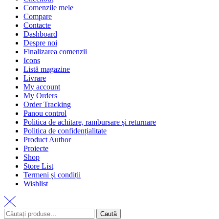
Comenzile mele
Compare
Contacte
Dashboard
Despre noi
Finalizarea comenzii
Icons
Listă magazine
Livrare
My account
My Orders
Order Tracking
Panou control
Politica de achitare, rambursare și returnare
Politica de confidențialitate
Product Author
Proiecte
Shop
Store List
Termeni și condiții
Wishlist
Caută