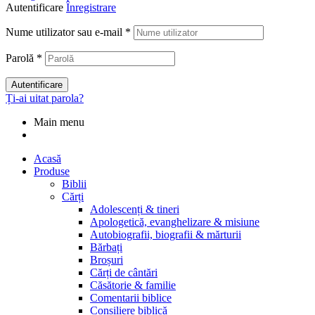
Autentificare
Înregistrare
Nume utilizator sau e-mail
*
Parolă
*
Autentificare
Ți-ai uitat parola?
Main menu
Acasă
Produse
Biblii
Cărți
Adolescenți & tineri
Apologetică, evanghelizare & misiune
Autobiografii, biografii & mărturii
Bărbați
Broșuri
Cărți de cântări
Căsătorie & familie
Comentarii biblice
Consiliere biblică