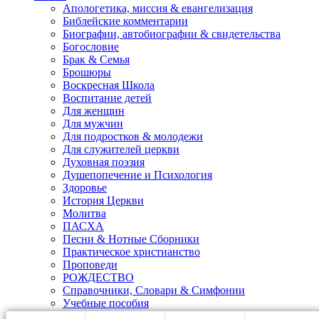
Апологетика, миссия & евангелизация
Библейские комментарии
Биографии, автобиографии & свидетельства
Богословие
Брак & Семья
Брошюры
Воскресная Школа
Воспитание детей
Для женщин
Для мужчин
Для подростков & молодежи
Для служителей церкви
Духовная поэзия
Душепопечение и Психология
Здоровье
История Церкви
Молитва
ПАСХА
Песни & Нотные Сборники
Практическое христианство
Проповеди
РОЖДЕСТВО
Справочники, Словари & Симфонии
Учебные пособия
Художественная литература