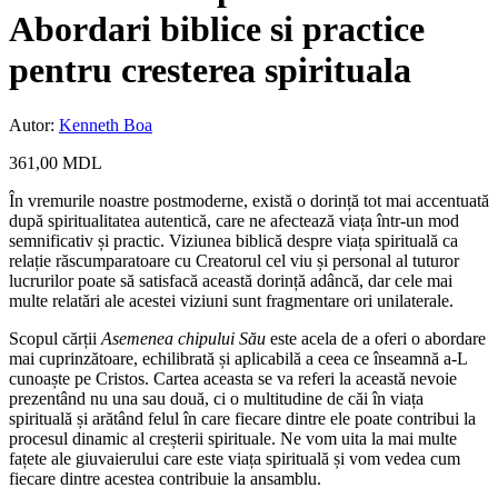
Abordari biblice si practice
pentru cresterea spirituala
Autor:
Kenneth Boa
361,00
MDL
În vremurile noastre postmoderne, există o dorință tot mai accentuată
după spiritualitatea autentică, care ne afectează viața într-un mod
semnificativ și practic. Viziunea biblică despre viața spirituală ca
relație răscumparatoare cu Creatorul cel viu și personal al tuturor
lucrurilor poate să satisfacă această dorință adâncă, dar cele mai
multe relatări ale acestei viziuni sunt fragmentare ori unilaterale.
Scopul cărții
Asemenea chipului Său
este acela de a oferi o abordare
mai cuprinzătoare, echilibrată și aplicabilă a ceea ce înseamnă a-L
cunoaște pe Cristos. Cartea aceasta se va referi la această nevoie
prezentând nu una sau două, ci o multitudine de căi în viața
spirituală și arătând felul în care fiecare dintre ele poate contribui la
procesul dinamic al creșterii spirituale. Ne vom uita la mai multe
fațete ale giuvaierului care este viața spirituală și vom vedea cum
fiecare dintre acestea contribuie la ansamblu.