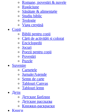
Romane, povestiri & nuvele
Rugăciune
Sănătate & alimentație
Studiu biblic
Teologie
Viața creștină
Copii
Biblii pentru copii
Cărți de activități și colorat
Enciclopedii
Jocuri
Poezii pentru copii
Povestiri
Puzzle
Suvenire
Carnetele
Jurnale/Agende
Semn de carte
Tablouri Canvas
Tablouri lemn
Дети
Детские Библии
Детские рассказы
Книжки-раскраски
Книги