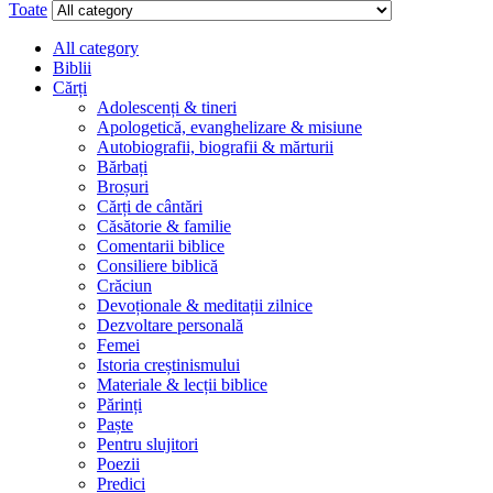
Toate
All category
Biblii
Cărți
Adolescenți & tineri
Apologetică, evanghelizare & misiune
Autobiografii, biografii & mărturii
Bărbați
Broșuri
Cărți de cântări
Căsătorie & familie
Comentarii biblice
Consiliere biblică
Crăciun
Devoționale & meditații zilnice
Dezvoltare personală
Femei
Istoria creștinismului
Materiale & lecții biblice
Părinți
Paște
Pentru slujitori
Poezii
Predici