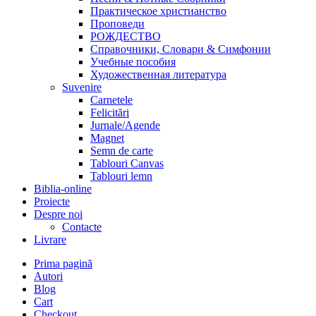
Практическое христианство
Проповеди
РОЖДЕСТВО
Справочники, Словари & Симфонии
Учебные пособия
Художественная литература
Suvenire
Carnetele
Felicitări
Jurnale/Agende
Magnet
Semn de carte
Tablouri Canvas
Tablouri lemn
Biblia-online
Proiecte
Despre noi
Contacte
Livrare
Prima pagină
Autori
Blog
Cart
Checkout