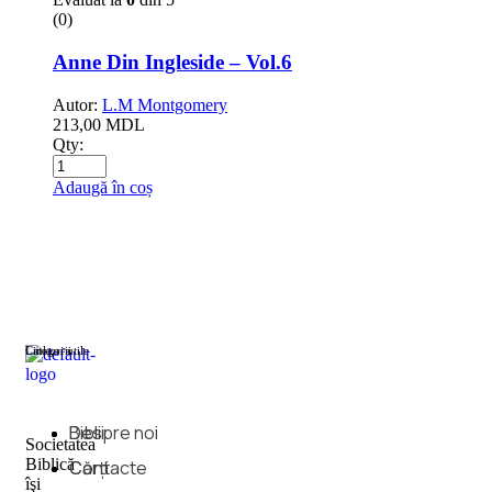
(0)
Anne Din Ingleside – Vol.6
Autor:
L.M Montgomery
213,00
MDL
Qty:
Adaugă în coș
Categorii
Linkuri utile
Biblii
Despre noi
Societatea
Biblică
Cărți
Contacte
îşi