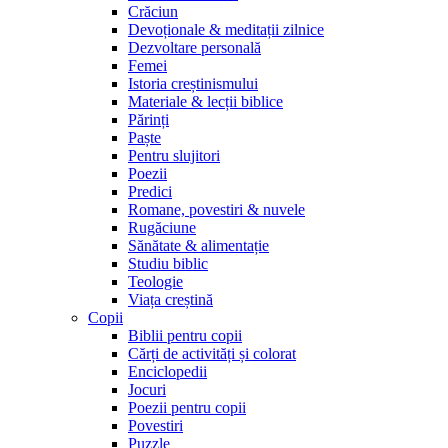
Crăciun
Devoționale & meditații zilnice
Dezvoltare personală
Femei
Istoria creștinismului
Materiale & lecții biblice
Părinți
Paște
Pentru slujitori
Poezii
Predici
Romane, povestiri & nuvele
Rugăciune
Sănătate & alimentație
Studiu biblic
Teologie
Viața creștină
Copii
Biblii pentru copii
Cărți de activități și colorat
Enciclopedii
Jocuri
Poezii pentru copii
Povestiri
Puzzle