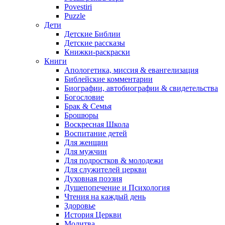
Povestiri
Puzzle
Дети
Детские Библии
Детские рассказы
Книжки-раскраски
Книги
Апологетика, миссия & евангелизация
Библейские комментарии
Биографии, автобиографии & свидетельства
Богословие
Брак & Семья
Брошюры
Воскресная Школа
Воспитание детей
Для женщин
Для мужчин
Для подростков & молодежи
Для служителей церкви
Духовная поэзия
Душепопечение и Психология
Чтения на каждый день
Здоровье
История Церкви
Молитва