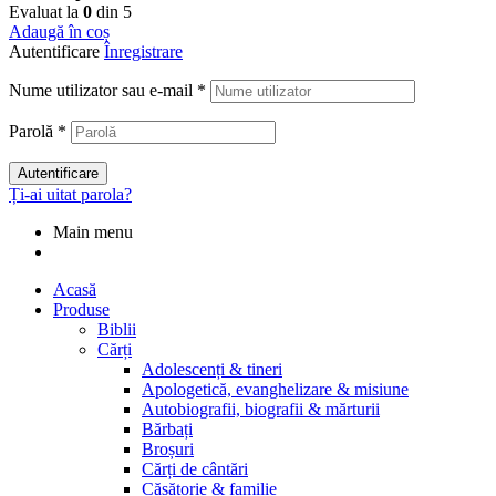
Evaluat la
0
din 5
Adaugă în coș
Autentificare
Înregistrare
Nume utilizator sau e-mail
*
Parolă
*
Autentificare
Ți-ai uitat parola?
Main menu
Acasă
Produse
Biblii
Cărți
Adolescenți & tineri
Apologetică, evanghelizare & misiune
Autobiografii, biografii & mărturii
Bărbați
Broșuri
Cărți de cântări
Căsătorie & familie