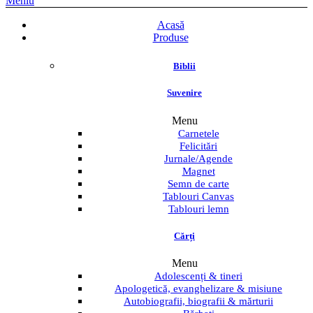
Meniu
Acasă
Produse
Biblii
Suvenire
Menu
Carnetele
Felicitări
Jurnale/Agende
Magnet
Semn de carte
Tablouri Canvas
Tablouri lemn
Cărți
Menu
Adolescenți & tineri
Apologetică, evanghelizare & misiune
Autobiografii, biografii & mărturii