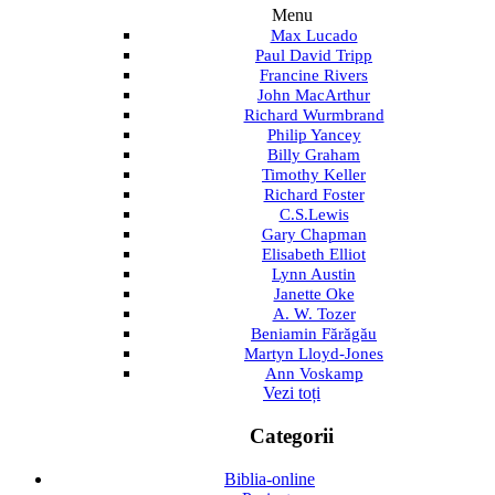
Menu
Max Lucado
Paul David Tripp
Francine Rivers
John MacArthur
Richard Wurmbrand
Philip Yancey
Billy Graham
Timothy Keller
Richard Foster
C.S.Lewis
Gary Chapman
Elisabeth Elliot
Lynn Austin
Janette Oke
A. W. Tozer
Beniamin Fărăgău
Martyn Lloyd-Jones
Ann Voskamp
Vezi toți
Categorii
Biblia-online