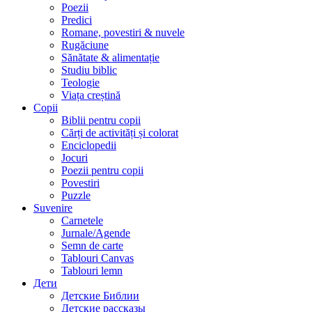
Poezii
Predici
Romane, povestiri & nuvele
Rugăciune
Sănătate & alimentație
Studiu biblic
Teologie
Viața creștină
Copii
Biblii pentru copii
Cărți de activități și colorat
Enciclopedii
Jocuri
Poezii pentru copii
Povestiri
Puzzle
Suvenire
Carnetele
Jurnale/Agende
Semn de carte
Tablouri Canvas
Tablouri lemn
Дети
Детские Библии
Детские рассказы