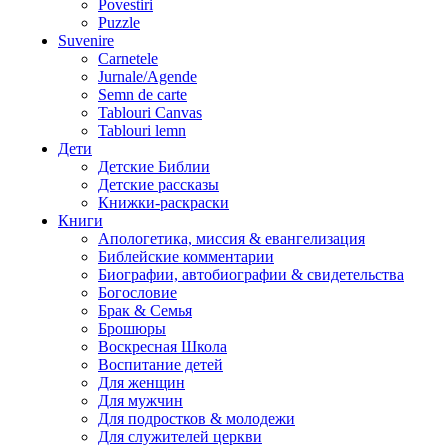
Povestiri
Puzzle
Suvenire
Carnetele
Jurnale/Agende
Semn de carte
Tablouri Canvas
Tablouri lemn
Дети
Детские Библии
Детские рассказы
Книжки-раскраски
Книги
Апологетика, миссия & евангелизация
Библейские комментарии
Биографии, автобиографии & свидетельства
Богословие
Брак & Семья
Брошюры
Воскресная Школа
Воспитание детей
Для женщин
Для мужчин
Для подростков & молодежи
Для служителей церкви