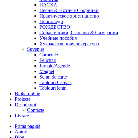
ПАСХА
Песни & Нотные Сборники
Практическое христианство
Проповеди
РОЖДЕСТВО
Справочники, Словари & Симфонии
Учебные пособия
Художественная литература
Suvenire
Carnetele
Felicitări
Jurnale/Agende
Magnet
Semn de carte
Tablouri Canvas
Tablouri lemn
Biblia-online
Proiecte
Despre noi
Contacte
Livrare
Prima pagină
Autori
Blog