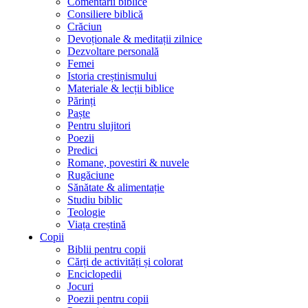
Comentarii biblice
Consiliere biblică
Crăciun
Devoționale & meditații zilnice
Dezvoltare personală
Femei
Istoria creștinismului
Materiale & lecții biblice
Părinți
Paște
Pentru slujitori
Poezii
Predici
Romane, povestiri & nuvele
Rugăciune
Sănătate & alimentație
Studiu biblic
Teologie
Viața creștină
Copii
Biblii pentru copii
Cărți de activități și colorat
Enciclopedii
Jocuri
Poezii pentru copii