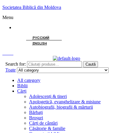
Societatea Biblică din Moldova
Menu
ROMÂNĂ
РУССКИЙ
ENGLISH
Caută
Search for:
Caută
Toate
All category
Biblii
Cărți
Adolescenți & tineri
Apologetică, evanghelizare & misiune
Autobiografii, biografii & mărturii
Bărbați
Broșuri
Cărți de cântări
Căsătorie & familie