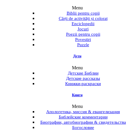
Menu
Biblii pentru copii
Cărți de activități și colorat
Enciclopedii
Jocuri
Poezii pentru copii
Povestiri
Puzzle
Дети
Menu
Детские Библии
Детские рассказы
Книжки-раскраски
Книги
Menu
Апологетика, миссия & евангелизация
Библейские комментарии
Биографии, автобиографии & свидетельства
Богословие