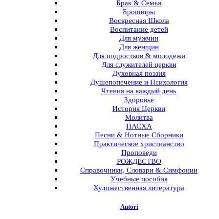
Брак & Семья
Брошюры
Воскресная Школа
Воспитание детей
Для мужчин
Для женщин
Для подростков & молодежи
Для служителей церкви
Духовная поэзия
Душепопечение и Психология
Чтения на каждый день
Здоровье
История Церкви
Молитва
ПАСХА
Песни & Нотные Сборники
Практическое христианство
Проповеди
РОЖДЕСТВО
Справочники, Словари & Симфонии
Учебные пособия
Художественная литература
Autori