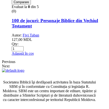
Comparare
Evaluat la
0
din 5
(0)
100 de jocuri: Personaje Biblice din Vechiul
Testament
Autor:
Fivi Taban
127,00
MDL
Qty:
Adaugă în coș
Previous
Next
Societatea Biblică îşi desfăşoară activitatea în baza Statutului
SBM și în conformitate cu Constituția și legislația R.
Moldova. SBM este un centru important de editare, tipărire și
distribuire a Sfintelor Scripturi și de literatură duhovnicească
cu caracter interconfesional pe teritoriul Republicii Moldova.