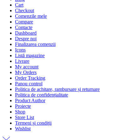
Cart
Checkout
Comenzile mele
Compare
Contacte
Dashboard
Despre noi
Finalizarea comenzii
Icons
Listă magazine
Livrare
My account
My Orders
Order Tracking
Panou control
Politica de achitare, rambursare și returnare
Politica de confidențialitate
Product Author
Proiecte
Shop
Store List
Termeni și condiții
Wishlist