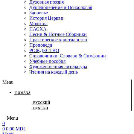
Духовная поэзия
Душепопечение и Психология
Здоровье
История Церкви
Молитва
ПАСХА
Песни & Нотные Сборники
Практическое христианство
Проповеди
РОЖДЕСТВО
Справочники, Словари & Симфонии
Учебные пособия
Художественная литература
Чтения на каждый день
Menu
ROMÂNĂ
РУССКИЙ
ENGLISH
Menu
0
0
0,00
MDL