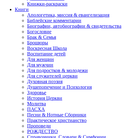
Книжки-раскраски
Книги
Апологетика, миссия & евангелизация
Библейские комментарии
Биографии, автобиографии & свидетельства
Богословие
Брак & Семья
Брошюры
Воскресная Школа
Воспитание детей
Для женщин
Для мужчин
Для подростков & молодежи
Для служителей церкви
Духовная поэзия
Душепопечение и Психология
Здоровье
История Церкви
Молитва
ПАСХА
Песни & Нотные Сборники
Практическое христианство
Проповеди
РОЖДЕСТВО
Справочники, Словари & Симфонии