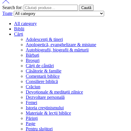
Search for:
Caută
Toate
All category
Biblii
Cărți
Adolescenți & tineri
Apologetică, evanghelizare & misiune
Autobiografii, biografii & mărturii
Bărbați
Broșuri
Cărți de cântări
Căsătorie & familie
Comentarii biblice
Consiliere biblică
Crăciun
Devoționale & meditații zilnice
Dezvoltare personală
Femei
Istoria creștinismului
Materiale & lecții biblice
Părinți
Paște
Pentru slujitori