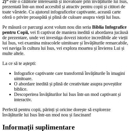
2)”
este o călătorie interesantă și inovatoare prin învățăturile lui Isus,
prezentată într-un mod accesibil și atractiv pentru copii și cititori de
toate vârstele. Cu ajutorul infograficelor captivante, această carte
oferă o privire proaspătă și plină de culoare asupra vieții lui Isus.
Pe măsură ce parcurgi acest volum nou din seria
Biblia Infografice
pentru Copii,
vei fi captivat de maniera inedită si abordarea jucăusă
de prezentare, unde vei investiga dovezi istorice incredibile ale vieții
lui Isus, vei examina miracolele uimitoare și învățăturile remarcabile,
vei naviga în cultura lui Isus, vei explora moartea și învierea Lui și
multe altele.
La ce să te aștepti:
Infografice captivante care transformă învățăturile în imagini
uimitoare.
O abordare inedită și plină de creativitate asupra poveștilor
biblice.
Descoperirea învățăturilor lui Isus într-un mod captivant și
interactiv.
Perfectă pentru copii, părinți și oricine dorește să exploreze
învățăturile lui Isus într-un mod nou și fascinant!
Informații suplimentare