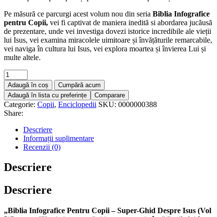
Pe măsură ce parcurgi acest volum nou din seria
Biblia Infografice
pentru Copii,
vei fi captivat de maniera inedită si abordarea jucăusă
de prezentare, unde vei investiga dovezi istorice incredibile ale vieții
lui Isus, vei examina miracolele uimitoare și învățăturile remarcabile,
vei naviga în cultura lui Isus, vei explora moartea și învierea Lui și
multe altele.
Adaugă în coș
Cumpără acum
Adaugă în lista cu preferințe
Comparare
Categorie:
Copii
,
Enciclopedii
SKU:
0000000388
Share:
Descriere
Informații suplimentare
Recenzii (0)
Descriere
Descriere
„Biblia Infografice Pentru Copii – Super-Ghid Despre Isus (Vol