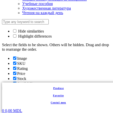
Учебные пособия
Художественная литература
Чтения на каждый день
Hide similarities
Highlight differences
Select the fields to be shown. Others will be hidden. Drag and drop
to rearrange the order.
Image
SKU
Rating
Price
Stock
Availability
Add to cart
Produse
Description
Favorite
Content
Contul meu
Weight
Dimensions
0
0,00
MDL