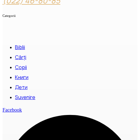
(022) 46-80-85
Categorii
Biblii
Cărți
Copii
Книги
Дети
Suvenire
Facebook