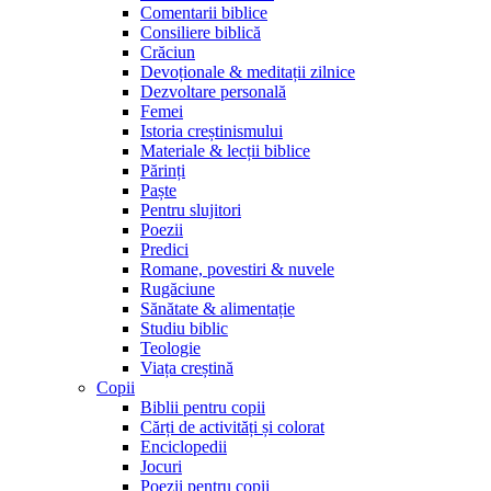
Comentarii biblice
Consiliere biblică
Crăciun
Devoționale & meditații zilnice
Dezvoltare personală
Femei
Istoria creștinismului
Materiale & lecții biblice
Părinți
Paște
Pentru slujitori
Poezii
Predici
Romane, povestiri & nuvele
Rugăciune
Sănătate & alimentație
Studiu biblic
Teologie
Viața creștină
Copii
Biblii pentru copii
Cărți de activități și colorat
Enciclopedii
Jocuri
Poezii pentru copii