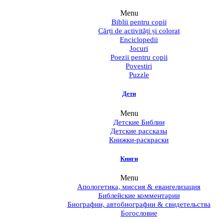
Menu
Biblii pentru copii
Cărți de activități și colorat
Enciclopedii
Jocuri
Poezii pentru copii
Povestiri
Puzzle
Дети
Menu
Детские Библии
Детские рассказы
Книжки-раскраски
Книги
Menu
Апологетика, миссия & евангелизация
Библейские комментарии
Биографии, автобиографии & свидетельства
Богословие