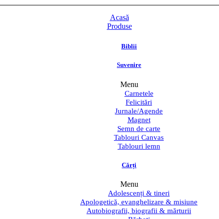
Acasă
Produse
Biblii
Suvenire
Menu
Carnetele
Felicitări
Jurnale/Agende
Magnet
Semn de carte
Tablouri Canvas
Tablouri lemn
Cărți
Menu
Adolescenți & tineri
Apologetică, evanghelizare & misiune
Autobiografii, biografii & mărturii