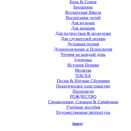
Брак & Семья
Брошюры
Воскресная Школа
Воспитание детей
Для мужчин
Для женщин
Для подростков & молодежи
Для служителей церкви
Духовная поэзия
Душепопечение и Психология
Чтения на каждый день
Здоровье
История Церкви
Молитва
ПАСХА
Песни & Нотные Сборники
Практическое христианство
Проповеди
РОЖДЕСТВО
Справочники, Словари & Симфонии
Учебные пособия
Художественная литература
Autori