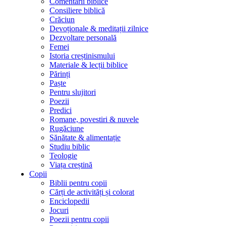
Comentarii biblice
Consiliere biblică
Crăciun
Devoționale & meditații zilnice
Dezvoltare personală
Femei
Istoria creștinismului
Materiale & lecții biblice
Părinți
Paște
Pentru slujitori
Poezii
Predici
Romane, povestiri & nuvele
Rugăciune
Sănătate & alimentație
Studiu biblic
Teologie
Viața creștină
Copii
Biblii pentru copii
Cărți de activități și colorat
Enciclopedii
Jocuri
Poezii pentru copii