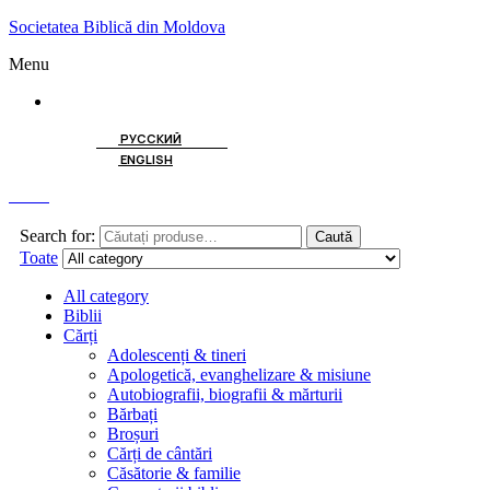
Societatea Biblică din Moldova
Menu
ROMÂNĂ
РУССКИЙ
ENGLISH
Caută
Search for:
Caută
Toate
All category
Biblii
Cărți
Adolescenți & tineri
Apologetică, evanghelizare & misiune
Autobiografii, biografii & mărturii
Bărbați
Broșuri
Cărți de cântări
Căsătorie & familie