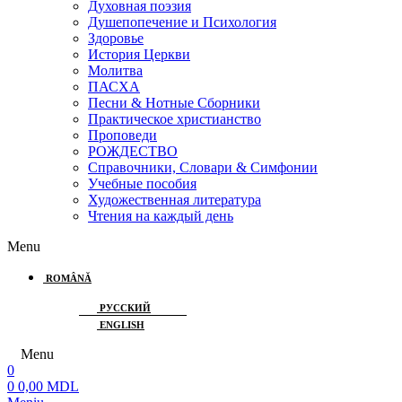
Духовная поэзия
Душепопечение и Психология
Здоровье
История Церкви
Молитва
ПАСХА
Песни & Нотные Сборники
Практическое христианство
Проповеди
РОЖДЕСТВО
Справочники, Словари & Симфонии
Учебные пособия
Художественная литература
Чтения на каждый день
Menu
ROMÂNĂ
РУССКИЙ
ENGLISH
Menu
0
0
0,00
MDL