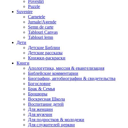
Povestiri
Puzzle
Suvenire
Carnetele
Jurnale/Agende
Semn de carte
Tablouri Canvas
Tablouri lemn
Дети
Детские Библии
Детские рассказы
Книжки-раскраски
Книги
Апологетика, миссия & евангелизация
Библейские комментарии
Биографии, автобиографии & свидетельства
Богословие
Брак & Семья
Брошюры
Воскресная Школа
Воспитание детей
Для женщин
Для мужчин
Для подростков & молодежи
Для служителей церкви