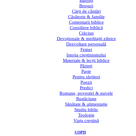
Bărbați
Broșuri
Cărți de cântări
Căsătorie & familie
Comentarii biblice
Consiliere biblică
Crăciun
Devoționale & meditații zilnice
Dezvoltare personală
Femei
Istoria creștinismului
Materiale & lecții biblice
Părinți
Paște
Pentru slujitori
Poezii
Predici
Romane, povestiri & nuvele
Rugăciune
Sănătate & alimentație
Studiu biblic
Teologie
Viața creștină
COPII