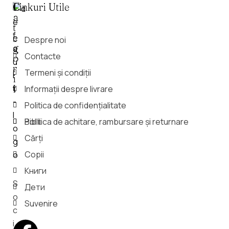
C
Linkuri Utile
A
T
E
Despre noi
G
Contacte
O
R
Termeni și condiții
I
I
Informații despre livrare
Politica de confidențialitate
Biblii
Politica de achitare, rambursare și returnare
Cărți
Copii
Книги
S
Дети
o
Suvenire
c
i