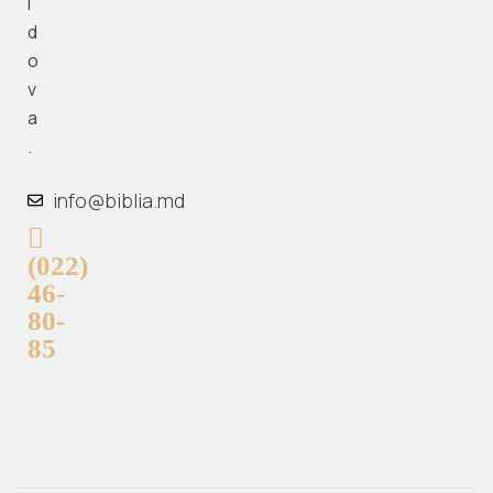
l
d
o
v
a
.
info@biblia.md
(022)
46-
80-
85