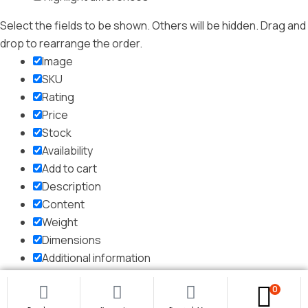
Select the fields to be shown. Others will be hidden. Drag and
drop to rearrange the order.
Image
SKU
Rating
Price
Stock
Availability
Add to cart
Description
Content
Weight
Dimensions
Additional information
Click outside to hide the comparison bar
0
Comparare