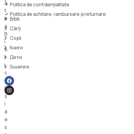
a
Politica de confidențialitate
t
Politica de achitare, rambursare și returnare
e
Biblii
a
Cărți
B
Copii
i
Книги
b
l
Дети
i
Suvenire
c
ă
î
ş
i
d
e
s