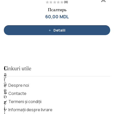
(0)
E
Псалтирь
v
a
l
60,00
MDL
u
a
t
l
a
Detalii
0
d
i
n
5
C
Linkuri utile
a
S
t
o
e
Despre noi
c
g
Contacte
o
i
r
Termeni și condiții
e
i
t
Informații despre livrare
i