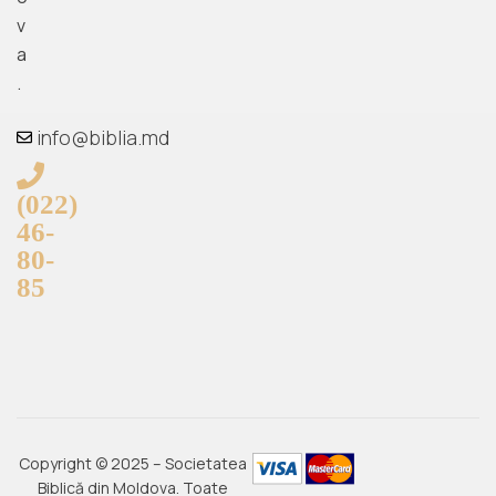
v
a
.
info@biblia.md
(022)
46-
80-
85
Copyright © 2025 – Societatea
Biblică din Moldova. Toate