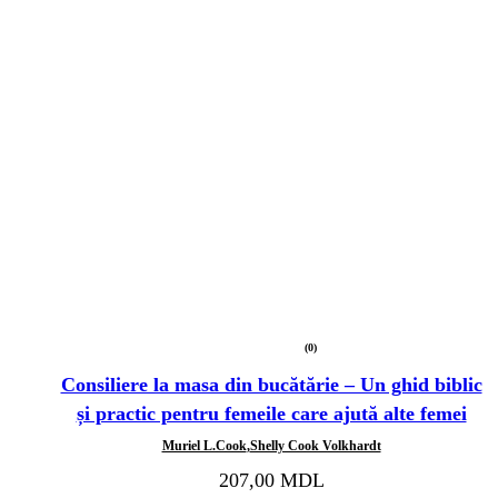
(0)
Evaluat
la
Consiliere la masa din bucătărie – Un ghid biblic
0
din
și practic pentru femeile care ajută alte femei
5
Muriel L.Cook
,
Shelly Cook Volkhardt
207,00
MDL