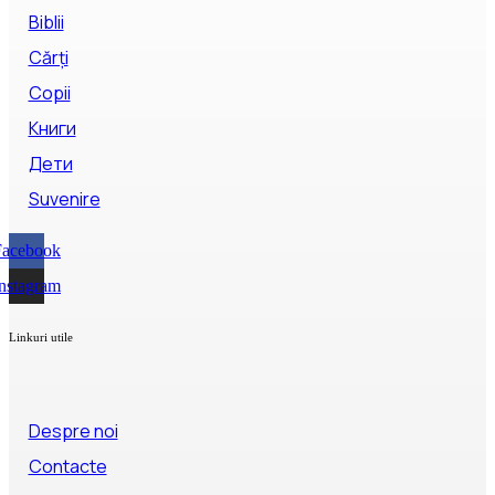
Biblii
Cărți
Copii
Книги
Дети
Suvenire
Facebook
nstagram
Linkuri utile
Despre noi
Contacte