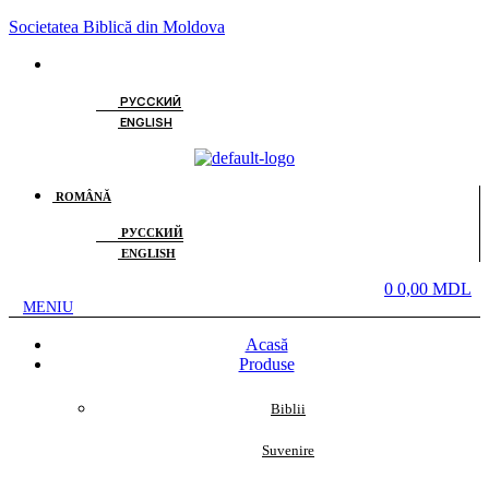
Societatea Biblică din Moldova
Menu
ROMÂNĂ
РУССКИЙ
ENGLISH
Menu
ROMÂNĂ
РУССКИЙ
ENGLISH
Menu
0
0,00
MDL
MENIU
Acasă
Produse
Biblii
Suvenire