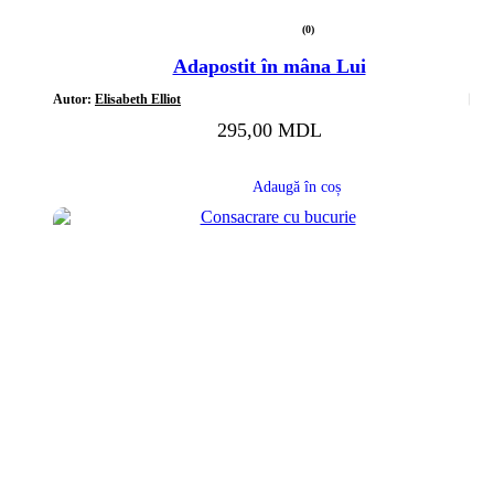
(0)
Evaluat
la
Adapostit în mâna Lui
0
din
5
Autor:
Elisabeth Elliot
295,00
MDL
Adaugă în coș