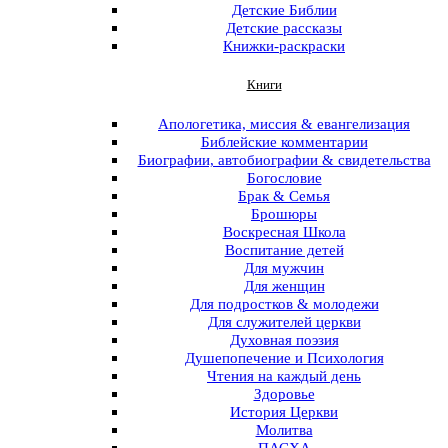
Menu
Детские Библии
Детские рассказы
Книжки-раскраски
Книги
Menu
Апологетика, миссия & евангелизация
Библейские комментарии
Биографии, автобиографии & свидетельства
Богословие
Брак & Семья
Брошюры
Воскресная Школа
Воспитание детей
Для мужчин
Для женщин
Для подростков & молодежи
Для служителей церкви
Духовная поэзия
Душепопечение и Психология
Чтения на каждый день
Здоровье
История Церкви
Молитва
ПАСХА