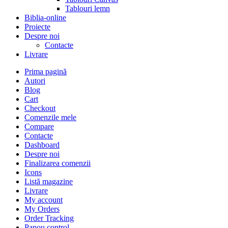
Tablouri lemn
Biblia-online
Proiecte
Despre noi
Contacte
Livrare
Prima pagină
Autori
Blog
Cart
Checkout
Comenzile mele
Compare
Contacte
Dashboard
Despre noi
Finalizarea comenzii
Icons
Listă magazine
Livrare
My account
My Orders
Order Tracking
Panou control