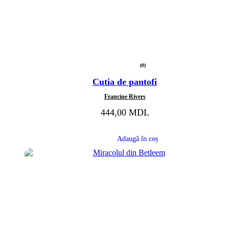
(0)
Evaluat
la
Cutia de pantofi
0
din
5
Francine Rivers
444,00
MDL
Adaugă în coș