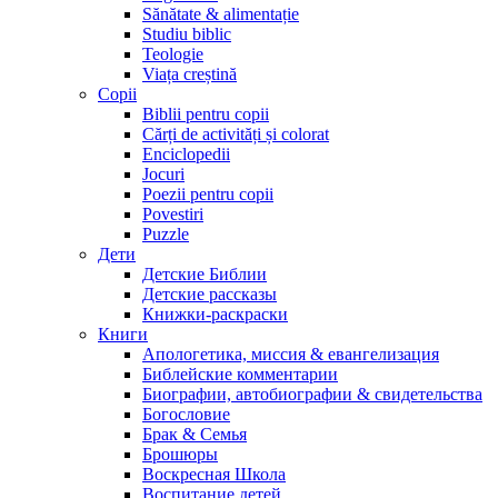
Sănătate & alimentație
Studiu biblic
Teologie
Viața creștină
Copii
Biblii pentru copii
Cărți de activități și colorat
Enciclopedii
Jocuri
Poezii pentru copii
Povestiri
Puzzle
Дети
Детские Библии
Детские рассказы
Книжки-раскраски
Книги
Апологетика, миссия & евангелизация
Библейские комментарии
Биографии, автобиографии & свидетельства
Богословие
Брак & Семья
Брошюры
Воскресная Школа
Воспитание детей