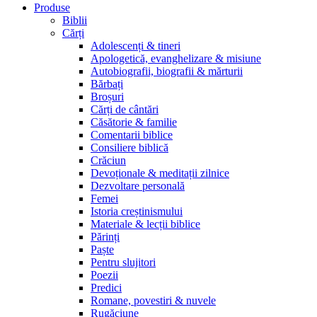
Produse
Biblii
Cărți
Adolescenți & tineri
Apologetică, evanghelizare & misiune
Autobiografii, biografii & mărturii
Bărbați
Broșuri
Cărți de cântări
Căsătorie & familie
Comentarii biblice
Consiliere biblică
Crăciun
Devoționale & meditații zilnice
Dezvoltare personală
Femei
Istoria creștinismului
Materiale & lecții biblice
Părinți
Paște
Pentru slujitori
Poezii
Predici
Romane, povestiri & nuvele
Rugăciune