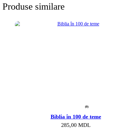
Produse similare
(0)
Evaluat
la
Biblia în 100 de teme
0
din
285,00
MDL
5