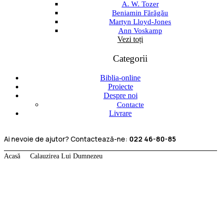
A. W. Tozer
Beniamin Fărăgău
Martyn Lloyd-Jones
Ann Voskamp
Vezi toți
Categorii
Biblia-online
Proiecte
Despre noi
Contacte
Livrare
Ai nevoie de ajutor? Contactează-ne:
022 46-80-85
Acasă
Calauzirea Lui Dumnezeu
Calauzirea Lui Dumnezeu