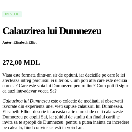
ÎN STOC
Calauzirea lui Dumnezeu
Autor:
Elisabeth Elliot
272,00
MDL
Viata este formata dintr-un sir de optiuni, iar deciziile pe care le iei
afecteaza intreg parcursul ei ulterior. Cum poti afla care este decizia
corecta? Care este voia lui Dumnezeu pentru tine? Cum poti fi sigur
ca auzi intr-adevar vocea Sa?
Calauzirea lui Dumnezeu
este o colectie de meditatii si observatii
izvorate din experienta unei vieti supuse calauzirii lui Dumnezeu.
Elisabeth Elliot descrie in aceasta carte cum si de ce ii calauzeste
Dumnezeu pe copiii Sai, iar ghidul de studiu din finalul cartii te
invita sa te apropii de Dumnezeu, pentru a putea inainta cu incredere
pe calea ta, fiind convins ca esti in voia Lui.