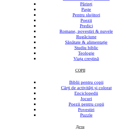
Părinți
Paște
Pentru slujitori
Poezii
Predici
Romane, povestiri & nuvele
Rugăciune
Sănătate & alimentație
Studiu biblic
Teologie
Viața creștină
COPII
Menu
Biblii pentru copii
Cărți de activități și colorat
Enciclopedii
Jocuri
Poezii pentru copii
Povestiri
Puzzle
Дети