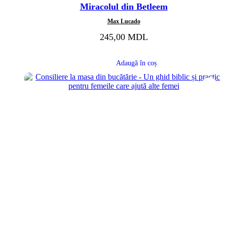
la
Miracolul din Betleem
0
din
5
Max Lucado
245,00
MDL
Adaugă în coș