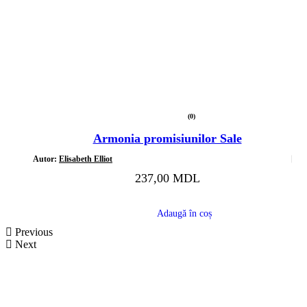
(0)
Evaluat
la
Armonia promisiunilor Sale
0
din
5
Autor:
Elisabeth Elliot
237,00
MDL
Adaugă în coș
Previous
Next