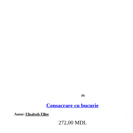
(0)
Evaluat
la
Consacrare cu bucurie
0
din
5
Autor:
Elisabeth Elliot
272,00
MDL