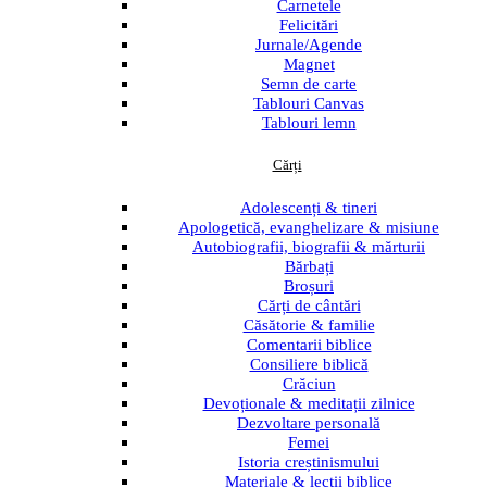
Menu
Carnetele
Felicitări
Jurnale/Agende
Magnet
Semn de carte
Tablouri Canvas
Tablouri lemn
Cărți
Menu
Adolescenți & tineri
Apologetică, evanghelizare & misiune
Autobiografii, biografii & mărturii
Bărbați
Broșuri
Cărți de cântări
Căsătorie & familie
Comentarii biblice
Consiliere biblică
Crăciun
Devoționale & meditații zilnice
Dezvoltare personală
Femei
Istoria creștinismului
Materiale & lecții biblice