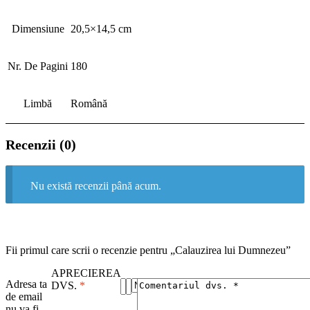
Dimensiune
20,5×14,5 cm
Nr. De Pagini
180
Limbă
Română
Recenzii (0)
Nu există recenzii până acum.
Fii primul care scrii o recenzie pentru „Calauzirea lui Dumnezeu”
APRECIEREA
Adresa ta
DVS.
*
de email
nu va fi