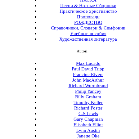
Песни & Нотные Сборники
Практическое христианство
Проповеди
РОЖДЕСТВО
Справочники, Словари & Симфонии
Учебные пособия
Художественная литература
Autori
Menu
Max Lucado
Paul David Tripp
Francine Rivers
John MacArthur
Richard Wurmbrand
Philip Yancey
Billy Graham
Timothy Keller
Richard Foster
C.S.Lewis
Gary Chapman
Elisabeth Elliot
Lynn Austin
Janette Oke