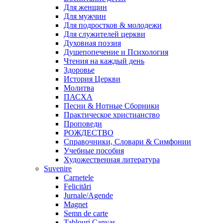
Для женщин
Для мужчин
Для подростков & молодежи
Для служителей церкви
Духовная поэзия
Душепопечение и Психология
Чтения на каждый день
Здоровье
История Церкви
Молитва
ПАСХА
Песни & Нотные Сборники
Практическое христианство
Проповеди
РОЖДЕСТВО
Справочники, Словари & Симфонии
Учебные пособия
Художественная литература
Suvenire
Carnetele
Felicitări
Jurnale/Agende
Magnet
Semn de carte
Tablouri Canvas