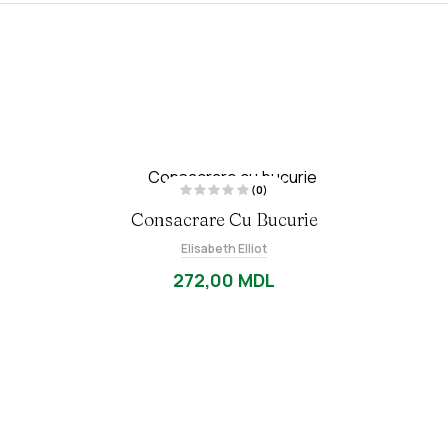
(0)
E
Consacrare Cu Bucurie
v
a
l
Elisabeth Elliot
u
a
t
272,00
MDL
l
a
0
d
i
n
5