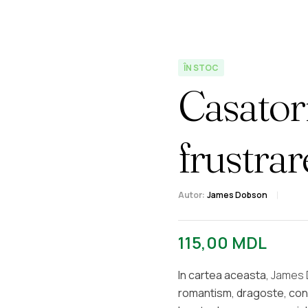
– Implinire Sa
ÎN STOC
Casatori
frustrar
Autor:
James Dobson
115,00
MDL
In cartea aceasta,
James
romantism, dragoste, conf