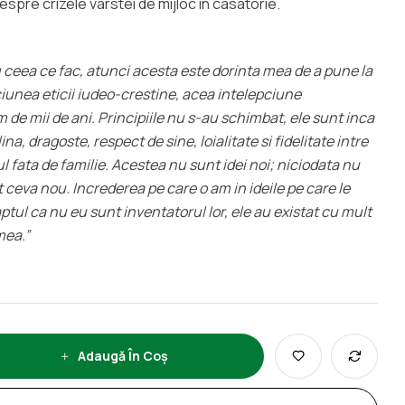
pre crizele varstei de mijloc in casatorie.
ceea ce fac, atunci acesta este dorinta mea de a pune la
pciunea eticii iudeo-crestine, acea intelepciune
m de mii de ani. Principiile nu s-au schimbat, ele sunt inca
lina, dragoste, respect de sine, loialitate si fidelitate intre
l fata de familie. Acestea nu sunt idei noi; niciodata nu
ceva nou. Increderea pe care o am in ideile pe care le
ptul ca nu eu sunt inventatorul lor, ele au existat cu mult
mea.”
Adaugă În Coș