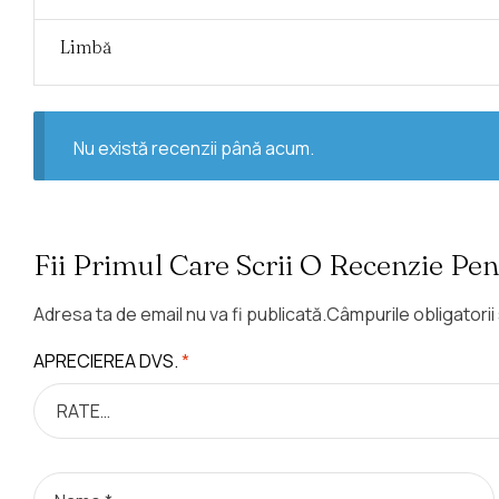
Limbă
Nu există recenzii până acum.
Fii Primul Care Scrii O Recenzie Pen
Adresa ta de email nu va fi publicată.
Câmpurile obligatori
APRECIEREA DVS.
*