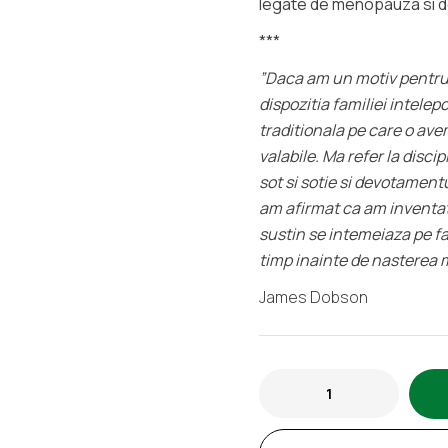
legate de menopauza si des
***
”Daca am un motiv pentru 
dispozitia familiei intele
traditionala pe care o ave
valabile. Ma refer la discip
sot si sotie si devotamentu
am afirmat ca am inventat 
sustin se intemeiaza pe fa
timp inainte de nasterea 
James Dobson