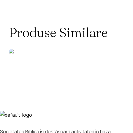
Produse Similare
Societatea Biblică îşi desfăşoară activitatea în baza