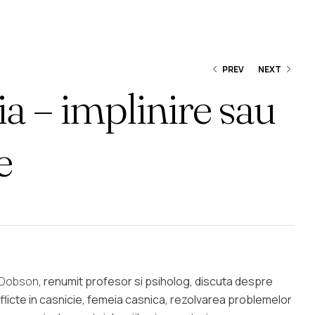
u Frustrare
PREV
NEXT
a – implinire sau
136,00
MDL
180,00
MDL
e
 Dobson
, renumit profesor si psiholog, discuta despre
licte in casnicie, femeia casnica, rezolvarea problemelor