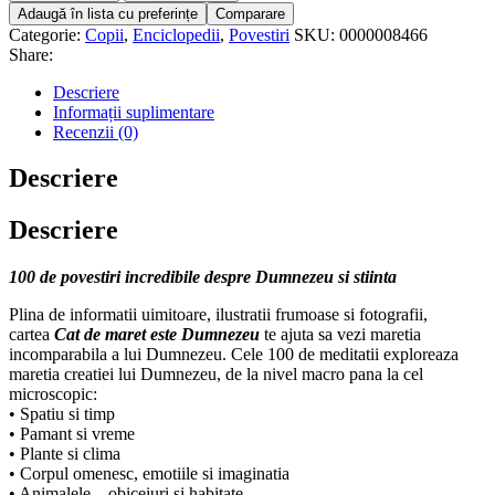
Adaugă în lista cu preferințe
Comparare
Categorie:
Copii
,
Enciclopedii
,
Povestiri
SKU:
0000008466
Share:
Descriere
Informații suplimentare
Recenzii (0)
Descriere
Descriere
100 de povestiri incredibile despre Dumnezeu si stiinta
Plina de informatii uimitoare, ilustratii frumoase si fotografii,
cartea
Cat de maret este Dumnezeu
te ajuta sa vezi maretia
incomparabila a lui Dumnezeu. Cele 100 de meditatii exploreaza
maretia creatiei lui Dumnezeu, de la nivel macro pana la cel
microscopic:
• Spatiu si timp
• Pamant si vreme
• Plante si clima
• Corpul omenesc, emotiile si imaginatia
• Animalele – obiceiuri si habitate