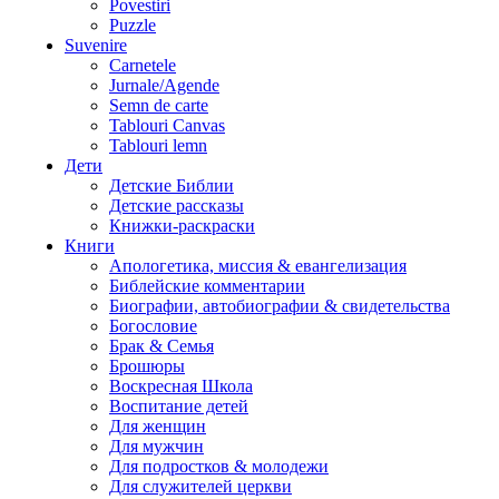
Povestiri
Puzzle
Suvenire
Carnetele
Jurnale/Agende
Semn de carte
Tablouri Canvas
Tablouri lemn
Дети
Детские Библии
Детские рассказы
Книжки-раскраски
Книги
Апологетика, миссия & евангелизация
Библейские комментарии
Биографии, автобиографии & свидетельства
Богословие
Брак & Семья
Брошюры
Воскресная Школа
Воспитание детей
Для женщин
Для мужчин
Для подростков & молодежи
Для служителей церкви