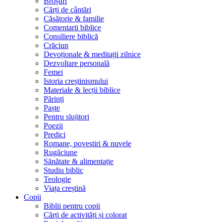
Broșuri
Cărți de cântări
Căsătorie & familie
Comentarii biblice
Consiliere biblică
Crăciun
Devoționale & meditații zilnice
Dezvoltare personală
Femei
Istoria creștinismului
Materiale & lecții biblice
Părinți
Paște
Pentru slujitori
Poezii
Predici
Romane, povestiri & nuvele
Rugăciune
Sănătate & alimentație
Studiu biblic
Teologie
Viața creștină
Copii
Biblii pentru copii
Cărți de activități și colorat