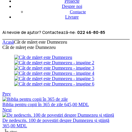
Proiecte
Despre noi
Contacte
Livrare
Ai nevoie de ajutor? Contactează-ne:
022 46-80-85
Acasă
Cât de măreț este Dumnezeu
Cât de măreț este Dumnezeu
Prev
Biblia pentru copii în 365 de zile
645,00
MDL
Next
De nedescris. 100 de povestiri despre Dumnezeu și știință
365,00
MDL
În stoc