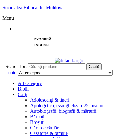
Societatea Biblică din Moldova
Menu
ROMÂNĂ
РУССКИЙ
ENGLISH
Caută
Search for:
Caută
Toate
All category
Biblii
Cărți
Adolescenți & tineri
Apologetică, evanghelizare & misiune
Autobiografii, biografii & mărturii
Bărbați
Broșuri
Cărți de cântări
Căsătorie & familie