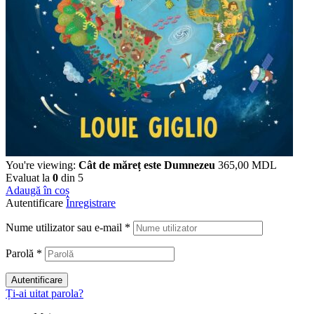
You're viewing:
Cât de măreț este Dumnezeu
365,00
MDL
Evaluat la
0
din 5
Adaugă în coș
Autentificare
Înregistrare
Nume utilizator sau e-mail
*
Parolă
*
Autentificare
Ți-ai uitat parola?