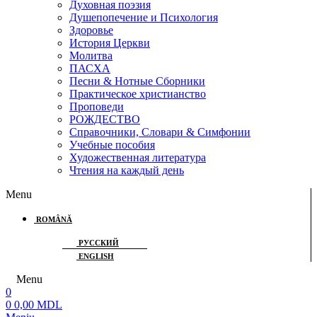
Духовная поэзия
Душепопечение и Психология
Здоровье
История Церкви
Молитва
ПАСХА
Песни & Нотные Сборники
Практическое христианство
Проповеди
РОЖДЕСТВО
Справочники, Словари & Симфонии
Учебные пособия
Художественная литература
Чтения на каждый день
Menu
ROMÂNĂ
РУССКИЙ
ENGLISH
Menu
0
0
0,00
MDL