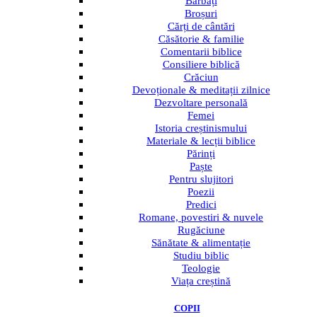
Bărbați
Broșuri
Cărți de cântări
Căsătorie & familie
Comentarii biblice
Consiliere biblică
Crăciun
Devoționale & meditații zilnice
Dezvoltare personală
Femei
Istoria creștinismului
Materiale & lecții biblice
Părinți
Paște
Pentru slujitori
Poezii
Predici
Romane, povestiri & nuvele
Rugăciune
Sănătate & alimentație
Studiu biblic
Teologie
Viața creștină
COPII