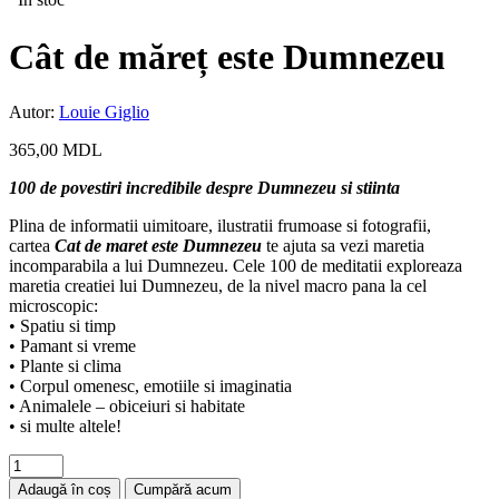
Cât de măreț este Dumnezeu
Autor:
Louie Giglio
365,00
MDL
100 de povestiri incredibile despre Dumnezeu si stiinta
Plina de informatii uimitoare, ilustratii frumoase si fotografii,
cartea
Cat de maret este Dumnezeu
te ajuta sa vezi maretia
incomparabila a lui Dumnezeu. Cele 100 de meditatii exploreaza
maretia creatiei lui Dumnezeu, de la nivel macro pana la cel
microscopic:
• Spatiu si timp
• Pamant si vreme
• Plante si clima
• Corpul omenesc, emotiile si imaginatia
• Animalele – obiceiuri si habitate
• si multe altele!
Adaugă în coș
Cumpără acum