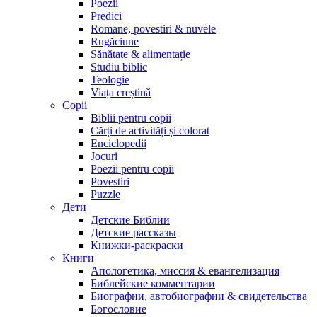
Poezii
Predici
Romane, povestiri & nuvele
Rugăciune
Sănătate & alimentație
Studiu biblic
Teologie
Viața creștină
Copii
Biblii pentru copii
Cărți de activități și colorat
Enciclopedii
Jocuri
Poezii pentru copii
Povestiri
Puzzle
Дети
Детские Библии
Детские рассказы
Книжки-раскраски
Книги
Апологетика, миссия & евангелизация
Библейские комментарии
Биографии, автобиографии & свидетельства
Богословие