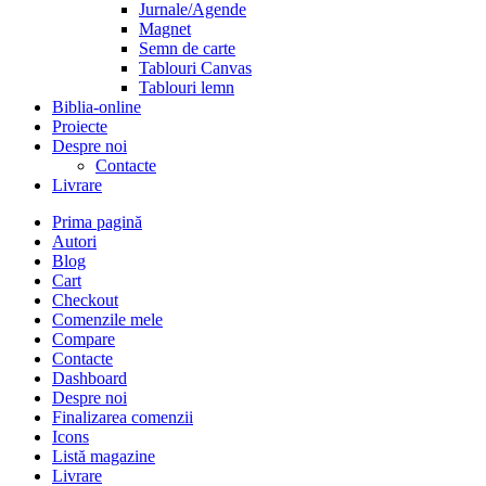
Jurnale/Agende
Magnet
Semn de carte
Tablouri Canvas
Tablouri lemn
Biblia-online
Proiecte
Despre noi
Contacte
Livrare
Prima pagină
Autori
Blog
Cart
Checkout
Comenzile mele
Compare
Contacte
Dashboard
Despre noi
Finalizarea comenzii
Icons
Listă magazine
Livrare