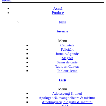
Meniu
Acasă
Produse
Biblii
Suvenire
Menu
Carnetele
Felicitări
Jurnale/Agende
Magnet
Semn de carte
Tablouri Canvas
Tablouri lemn
Cărți
Menu
Adolescenți & tineri
Apologetică, evanghelizare & misiune
Autobiografii, biografii & mărturii