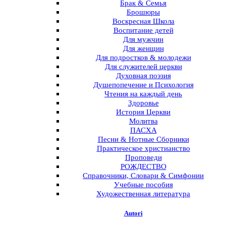
Брак & Семья
Брошюры
Воскресная Школа
Воспитание детей
Для мужчин
Для женщин
Для подростков & молодежи
Для служителей церкви
Духовная поэзия
Душепопечение и Психология
Чтения на каждый день
Здоровье
История Церкви
Молитва
ПАСХА
Песни & Нотные Сборники
Практическое христианство
Проповеди
РОЖДЕСТВО
Справочники, Словари & Симфонии
Учебные пособия
Художественная литература
Autori