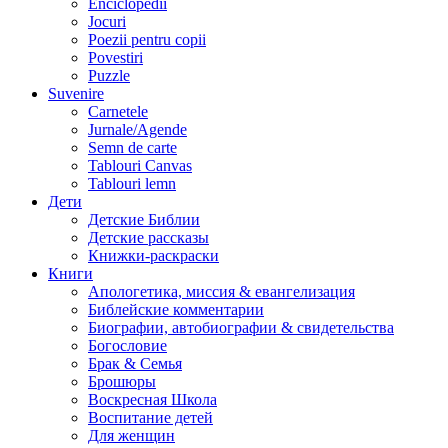
Enciclopedii
Jocuri
Poezii pentru copii
Povestiri
Puzzle
Suvenire
Carnetele
Jurnale/Agende
Semn de carte
Tablouri Canvas
Tablouri lemn
Дети
Детские Библии
Детские рассказы
Книжки-раскраски
Книги
Апологетика, миссия & евангелизация
Библейские комментарии
Биографии, автобиографии & свидетельства
Богословие
Брак & Семья
Брошюры
Воскресная Школа
Воспитание детей
Для женщин