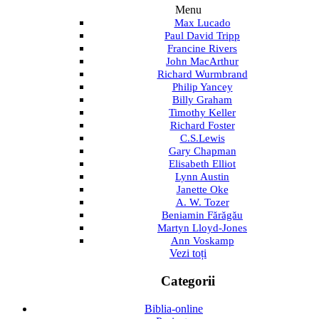
Menu
Max Lucado
Paul David Tripp
Francine Rivers
John MacArthur
Richard Wurmbrand
Philip Yancey
Billy Graham
Timothy Keller
Richard Foster
C.S.Lewis
Gary Chapman
Elisabeth Elliot
Lynn Austin
Janette Oke
A. W. Tozer
Beniamin Fărăgău
Martyn Lloyd-Jones
Ann Voskamp
Vezi toți
Categorii
Biblia-online