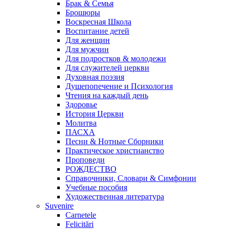
Брак & Семья
Брошюры
Воскресная Школа
Воспитание детей
Для женщин
Для мужчин
Для подростков & молодежи
Для служителей церкви
Духовная поэзия
Душепопечение и Психология
Чтения на каждый день
Здоровье
История Церкви
Молитва
ПАСХА
Песни & Нотные Сборники
Практическое христианство
Проповеди
РОЖДЕСТВО
Справочники, Словари & Симфонии
Учебные пособия
Художественная литература
Suvenire
Carnetele
Felicitări