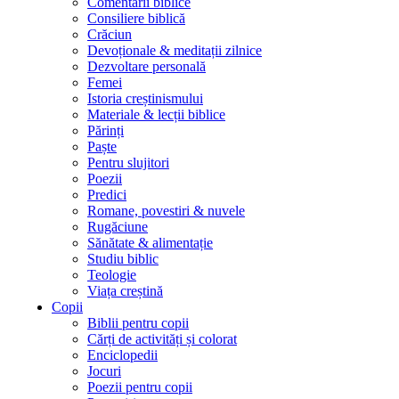
Comentarii biblice
Consiliere biblică
Crăciun
Devoționale & meditații zilnice
Dezvoltare personală
Femei
Istoria creștinismului
Materiale & lecții biblice
Părinți
Paște
Pentru slujitori
Poezii
Predici
Romane, povestiri & nuvele
Rugăciune
Sănătate & alimentație
Studiu biblic
Teologie
Viața creștină
Copii
Biblii pentru copii
Cărți de activități și colorat
Enciclopedii
Jocuri
Poezii pentru copii