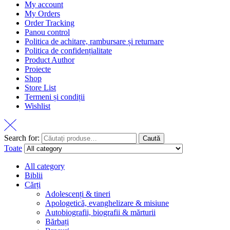
My account
My Orders
Order Tracking
Panou control
Politica de achitare, rambursare și returnare
Politica de confidențialitate
Product Author
Proiecte
Shop
Store List
Termeni și condiții
Wishlist
Search for:
Caută
Toate
All category
Biblii
Cărți
Adolescenți & tineri
Apologetică, evanghelizare & misiune
Autobiografii, biografii & mărturii
Bărbați