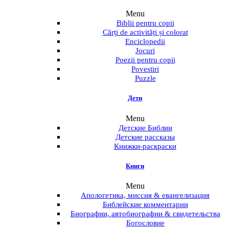
Menu
Biblii pentru copii
Cărți de activități și colorat
Enciclopedii
Jocuri
Poezii pentru copii
Povestiri
Puzzle
Дети
Menu
Детские Библии
Детские рассказы
Книжки-раскраски
Книги
Menu
Апологетика, миссия & евангелизация
Библейские комментарии
Биографии, автобиографии & свидетельства
Богословие