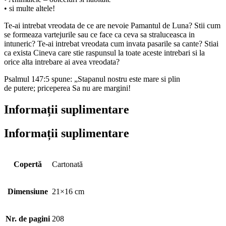
• si multe altele!
Te-ai intrebat vreodata de ce are nevoie Pamantul de Luna? Stii cum
se formeaza vartejurile sau ce face ca ceva sa straluceasca in
intuneric? Te-ai intrebat vreodata cum invata pasarile sa cante? Stiai
ca exista Cineva care stie raspunsul la toate aceste intrebari si la
orice alta intrebare ai avea vreodata?
Psalmul 147:5 spune: „Stapanul nostru este mare si plin
de putere; priceperea Sa nu are margini!
Informații suplimentare
Informații suplimentare
Copertă
Cartonată
Dimensiune
21×16 cm
Nr. de pagini
208