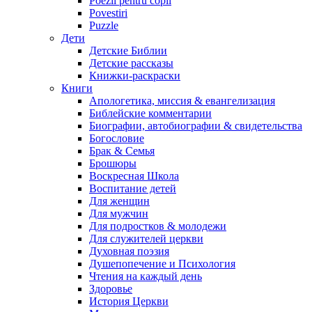
Poezii pentru copii
Povestiri
Puzzle
Дети
Детские Библии
Детские рассказы
Книжки-раскраски
Книги
Апологетика, миссия & евангелизация
Библейские комментарии
Биографии, автобиографии & свидетельства
Богословие
Брак & Семья
Брошюры
Воскресная Школа
Воспитание детей
Для женщин
Для мужчин
Для подростков & молодежи
Для служителей церкви
Духовная поэзия
Душепопечение и Психология
Чтения на каждый день
Здоровье
История Церкви