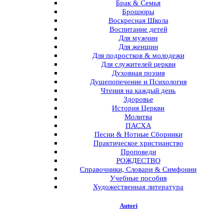
Брак & Семья
Брошюры
Воскресная Школа
Воспитание детей
Для мужчин
Для женщин
Для подростков & молодежи
Для служителей церкви
Духовная поэзия
Душепопечение и Психология
Чтения на каждый день
Здоровье
История Церкви
Молитва
ПАСХА
Песни & Нотные Сборники
Практическое христианство
Проповеди
РОЖДЕСТВО
Справочники, Словари & Симфонии
Учебные пособия
Художественная литература
Autori