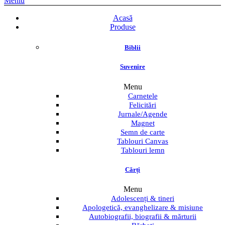
Meniu
Acasă
Produse
Biblii
Suvenire
Menu
Carnetele
Felicitări
Jurnale/Agende
Magnet
Semn de carte
Tablouri Canvas
Tablouri lemn
Cărți
Menu
Adolescenți & tineri
Apologetică, evanghelizare & misiune
Autobiografii, biografii & mărturii