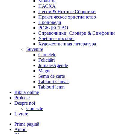
Молитва
ПАСХА
Песни & Нотные Сборники
Практическое христианство
Проповеди
РОЖДЕСТВО
Справочники, Словари & Симфонии
Учебные пособия
Художественная литература
Suvenire
Carnetele
Felicitări
Jurnale/Agende
Magnet
Semn de carte
Tablouri Canvas
Tablouri lemn
Biblia-online
Proiecte
Despre noi
Contacte
Livrare
Prima pagină
Autori