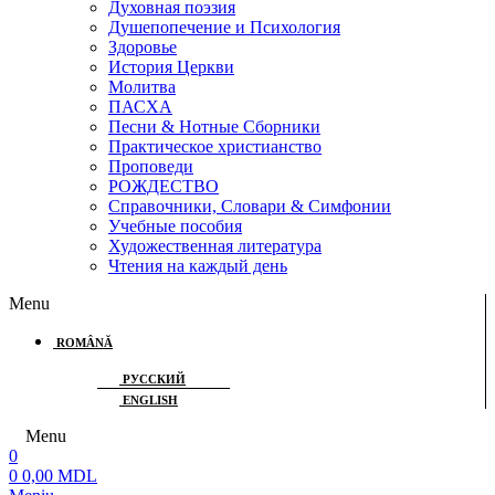
Духовная поэзия
Душепопечение и Психология
Здоровье
История Церкви
Молитва
ПАСХА
Песни & Нотные Сборники
Практическое христианство
Проповеди
РОЖДЕСТВО
Справочники, Словари & Симфонии
Учебные пособия
Художественная литература
Чтения на каждый день
Menu
ROMÂNĂ
РУССКИЙ
ENGLISH
Menu
0
0
0,00
MDL