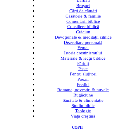
Bărbați
Broșuri
Cărți de cântări
Căsătorie & familie
Comentarii biblice
Consiliere biblică
Crăciun
Devoționale & meditații zilnice
Dezvoltare personală
Femei
Istoria creștinismului
Materiale & lecții biblice
Părinți
Paște
Pentru slujitori
Poezii
Predici
Romane, povestiri & nuvele
Rugăciune
Sănătate & alimentație
Studiu biblic
Teologie
Viața creștină
COPII