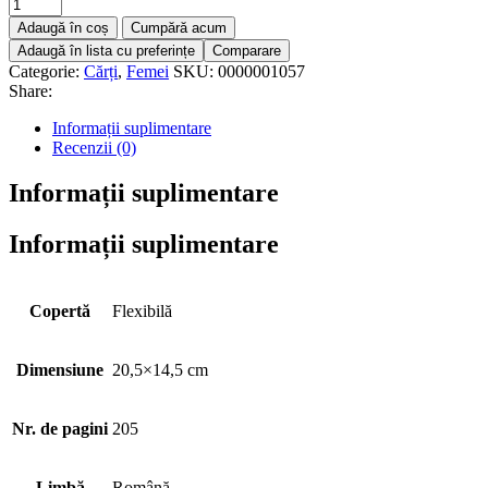
Adaugă în coș
Cumpără acum
Adaugă în lista cu preferințe
Comparare
Categorie:
Cărți
,
Femei
SKU:
0000001057
Share:
Informații suplimentare
Recenzii (0)
Informații suplimentare
Informații suplimentare
Copertă
Flexibilă
Dimensiune
20,5×14,5 cm
Nr. de pagini
205
Limbă
Română