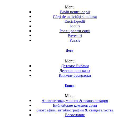
Menu
Biblii pentru copii
Cărți de activități și colorat
Enciclopedii
Jocuri
Poezii pentru copii
Povestiri
Puzzle
Дети
Menu
Детские Библии
Детские рассказы
Книжки-раскраски
Книги
Menu
Апологетика, миссия & евангелизация
Библейские комментарии
Биографии, автобиографии & свидетельства
Богословие