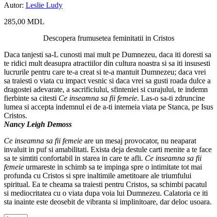
Autor:
Leslie Ludy
285,00
MDL
Descopera frumusetea feminitatii in Cristos
Daca tanjesti sa-L cunosti mai mult pe Dumnezeu, daca iti doresti sa
te ridici mult deasupra atractiilor din cultura noastra si sa iti insusesti
lucrurile pentru care te-a creat si te-a mantuit Dumnezeu; daca vrei
sa traiesti o viata cu impact vesnic si daca vrei sa gusti roada dulce a
dragostei adevarate, a sacrificiului, sfinteniei si curajului, te indemn
fierbinte sa citesti
Ce inseamna sa fii femeie
. Las-o sa-ti zdruncine
lumea si accepta indemnul ei de a-ti intemeia viata pe Stanca, pe Isus
Cristos.
Nancy Leigh Demoss
Ce inseamna sa fii femeie
are un mesaj provocator, nu neaparat
invaluit in puf si amabilitati. Exista deja destule carti menite a te face
sa te simtiti confortabil in starea in care te afli.
Ce inseamna sa fii
femeie
urmareste in schimb sa te impinga spre o intimitate tot mai
profunda cu Cristos si spre inaltimile ametitoare ale triumfului
spiritual. Ea te cheama sa traiesti pentru Cristos, sa schimbi pacatul
si mediocritatea cu o viata dupa voia lui Dumnezeu. Calatoria ce iti
sta inainte este deosebit de vibranta si implinitoare, dar deloc usoara.