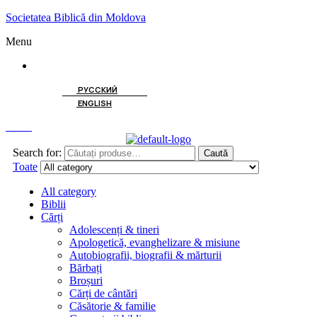
Societatea Biblică din Moldova
Menu
ROMÂNĂ
РУССКИЙ
ENGLISH
Caută
Search for:
Caută
Toate
All category
Biblii
Cărți
Adolescenți & tineri
Apologetică, evanghelizare & misiune
Autobiografii, biografii & mărturii
Bărbați
Broșuri
Cărți de cântări
Căsătorie & familie