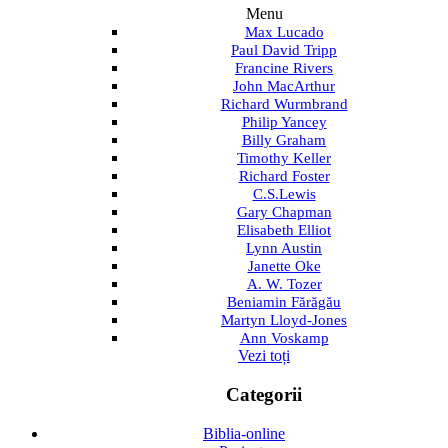
Menu
Max Lucado
Paul David Tripp
Francine Rivers
John MacArthur
Richard Wurmbrand
Philip Yancey
Billy Graham
Timothy Keller
Richard Foster
C.S.Lewis
Gary Chapman
Elisabeth Elliot
Lynn Austin
Janette Oke
A. W. Tozer
Beniamin Fărăgău
Martyn Lloyd-Jones
Ann Voskamp
Vezi toți
Categorii
Biblia-online