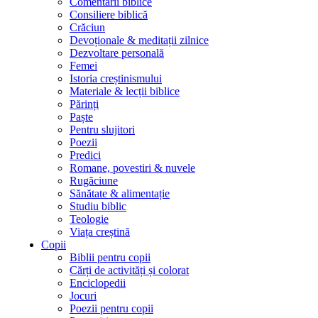
Comentarii biblice
Consiliere biblică
Crăciun
Devoționale & meditații zilnice
Dezvoltare personală
Femei
Istoria creștinismului
Materiale & lecții biblice
Părinți
Paște
Pentru slujitori
Poezii
Predici
Romane, povestiri & nuvele
Rugăciune
Sănătate & alimentație
Studiu biblic
Teologie
Viața creștină
Copii
Biblii pentru copii
Cărți de activități și colorat
Enciclopedii
Jocuri
Poezii pentru copii