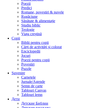
Poezii
Predici
Romane, povestiri & nuvele
Rugăciune
Sănătate & alimentație
Studiu biblic
Teologie
Viața creștină
Copii
Biblii pentru copii
Cărți de activități și colorat
Enciclopedii
Jocuri
Poezii pentru copii
Povestiri
Puzzle
Suvenire
Carnetele
Jurnale/Agende
Semn de carte
Tablouri Canvas
Tablouri lemn
Дети
Детские Библии
Детские рассказы