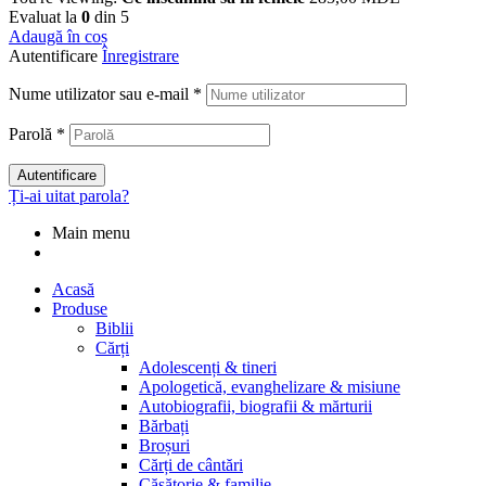
Evaluat la
0
din 5
Adaugă în coș
Autentificare
Înregistrare
Nume utilizator sau e-mail
*
Parolă
*
Autentificare
Ți-ai uitat parola?
Main menu
Acasă
Produse
Biblii
Cărți
Adolescenți & tineri
Apologetică, evanghelizare & misiune
Autobiografii, biografii & mărturii
Bărbați
Broșuri
Cărți de cântări
Căsătorie & familie