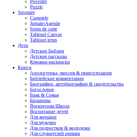
Povestiri
Puzzle
Suvenire
Carnetele
Jurnale/Agende
Semn de carte
Tablouri Canvas
Tablouri lemn
Дети
Детские Библии
Детские рассказы
Книжки-раскраски
Книги
Апологетика, миссия & евангелизация
Библейские комментарии
Биографии, автобиографии & свидетельства
Богословие
Брак & Семья
Брошюры
Воскресная Школа
Воспитание детей
Для женщин
Для мужчин
Для подростков & молодежи
Для служителей церкви