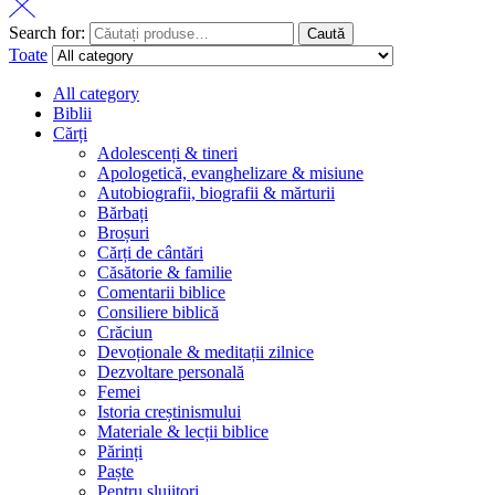
Search for:
Caută
Toate
All category
Biblii
Cărți
Adolescenți & tineri
Apologetică, evanghelizare & misiune
Autobiografii, biografii & mărturii
Bărbați
Broșuri
Cărți de cântări
Căsătorie & familie
Comentarii biblice
Consiliere biblică
Crăciun
Devoționale & meditații zilnice
Dezvoltare personală
Femei
Istoria creștinismului
Materiale & lecții biblice
Părinți
Paște
Pentru slujitori