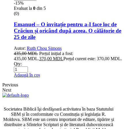
-15%
Evaluat la
0
din 5
(0)
Emanuel – O invitație pentru a-I face loc de
Crăciun și oricând după aceea. O călătorie de
25 de zile
Autor:
Ruth Chou Simons
435,00
MDL
Prețul inițial a fost:
435,00 MDL.
370,00
MDL
Prețul curent este: 370,00 MDL.
Qty:
Adaugă în coș
Previous
Next
Societatea Biblică îşi desfăşoară activitatea în baza Statutului
SBM și în conformitate cu Constituția și legislația R.
Moldova. SBM este un centru important de editare, tipărire și
distribuire a Sfintelor Scripturi și de literatură duhovnicească