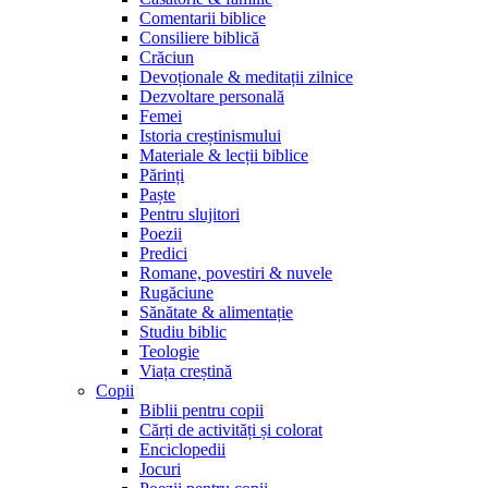
Comentarii biblice
Consiliere biblică
Crăciun
Devoționale & meditații zilnice
Dezvoltare personală
Femei
Istoria creștinismului
Materiale & lecții biblice
Părinți
Paște
Pentru slujitori
Poezii
Predici
Romane, povestiri & nuvele
Rugăciune
Sănătate & alimentație
Studiu biblic
Teologie
Viața creștină
Copii
Biblii pentru copii
Cărți de activități și colorat
Enciclopedii
Jocuri