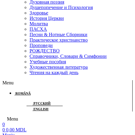
Духовная поэзия
Душепопечение и Психология
Здоровье
История Церкви
Молитва
ПАСХА
Песни & Нотные Сборники
Практическое христианство
Проповеди
РОЖДЕСТВО
Справочники, Словари & Симфонии
Учебные пособия
Художественная литература
Чтения на каждый день
Menu
ROMÂNĂ
РУССКИЙ
ENGLISH
Menu
0
0
0,00
MDL