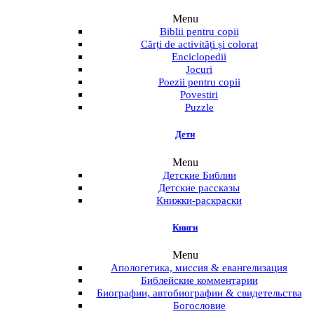
Menu
Biblii pentru copii
Cărți de activități și colorat
Enciclopedii
Jocuri
Poezii pentru copii
Povestiri
Puzzle
Дети
Menu
Детские Библии
Детские рассказы
Книжки-раскраски
Книги
Menu
Апологетика, миссия & евангелизация
Библейские комментарии
Биографии, автобиографии & свидетельства
Богословие