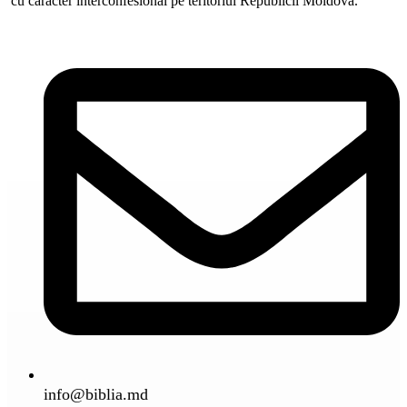
cu caracter interconfesional pe teritoriul Republicii Moldova.
info@biblia.md