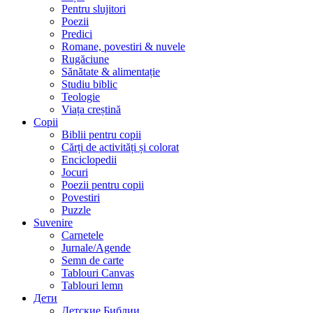
Pentru slujitori
Poezii
Predici
Romane, povestiri & nuvele
Rugăciune
Sănătate & alimentație
Studiu biblic
Teologie
Viața creștină
Copii
Biblii pentru copii
Cărți de activități și colorat
Enciclopedii
Jocuri
Poezii pentru copii
Povestiri
Puzzle
Suvenire
Carnetele
Jurnale/Agende
Semn de carte
Tablouri Canvas
Tablouri lemn
Дети
Детские Библии