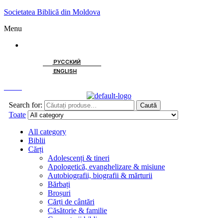
Societatea Biblică din Moldova
Menu
ROMÂNĂ
РУССКИЙ
ENGLISH
Caută
Search for:
Caută
Toate
All category
Biblii
Cărți
Adolescenți & tineri
Apologetică, evanghelizare & misiune
Autobiografii, biografii & mărturii
Bărbați
Broșuri
Cărți de cântări
Căsătorie & familie