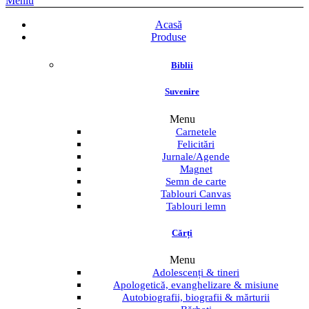
Meniu
Acasă
Produse
Biblii
Suvenire
Menu
Carnetele
Felicitări
Jurnale/Agende
Magnet
Semn de carte
Tablouri Canvas
Tablouri lemn
Cărți
Menu
Adolescenți & tineri
Apologetică, evanghelizare & misiune
Autobiografii, biografii & mărturii