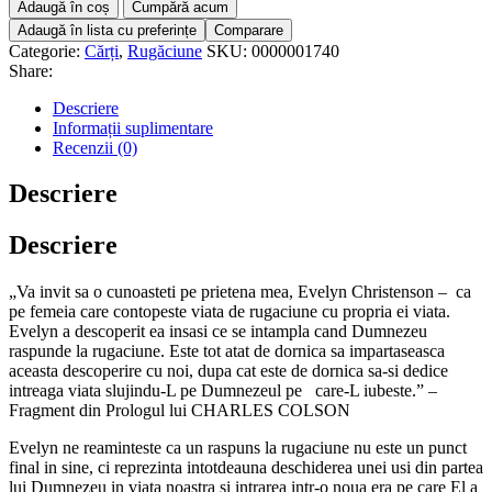
Adaugă în coș
Cumpără acum
Adaugă în lista cu preferințe
Comparare
Categorie:
Cărți
,
Rugăciune
SKU:
0000001740
Share:
Descriere
Informații suplimentare
Recenzii (0)
Descriere
Descriere
„Va invit sa o cunoasteti pe prietena mea, Evelyn Christenson – ca
pe femeia care contopeste viata de rugaciune cu propria ei viata.
Evelyn a descoperit ea insasi ce se intampla cand Dumnezeu
raspunde la rugaciune. Este tot atat de dornica sa impartaseasca
aceasta descoperire cu noi, dupa cat este de dornica sa-si dedice
intreaga viata slujindu-L pe Dumnezeul pe care-L iubeste.” –
Fragment din Prologul lui CHARLES COLSON
Evelyn ne reaminteste ca un raspuns la rugaciune nu este un punct
final in sine, ci reprezinta intotdeauna deschiderea unei usi din partea
lui Dumnezeu in viata noastra si intrarea intr-o noua era pe care El a