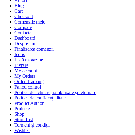
Autori
Blog
Cart
Checkout
Comenzile mele
Compare
Contacte
Dashboard
Despre noi
Finalizarea comenzii
Icons
Listă magazine
Livrare
My account
My Orders
Order Tracking
Panou control
Politica de achitare, rambursare și returnare
Politica de confidențialitate
Product Author
Proiecte
Shop
Store List
Termeni și condiții
Wishlist