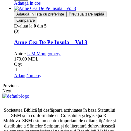
Adaugă în coș
Adaugă în lista cu preferințe
Previzualizare rapidă
Comparare
Evaluat la
0
din 5
(0)
Anne Cea De Pe Insula – Vol 3
Autor:
L.M Montgomery
179,00
MDL
Qty:
Adaugă în coș
Previous
Next
Societatea Biblică îşi desfăşoară activitatea în baza Statutului
SBM și în conformitate cu Constituția și legislația R.
Moldova. SBM este un centru important de editare, tipărire și
distribuire a Sfintelor Scripturi și de literatură duhovnicească