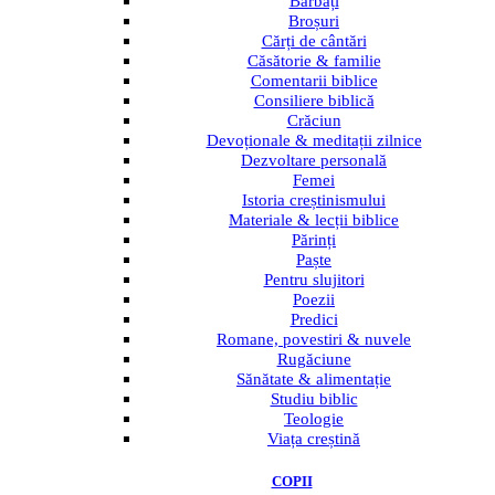
Bărbați
Broșuri
Cărți de cântări
Căsătorie & familie
Comentarii biblice
Consiliere biblică
Crăciun
Devoționale & meditații zilnice
Dezvoltare personală
Femei
Istoria creștinismului
Materiale & lecții biblice
Părinți
Paște
Pentru slujitori
Poezii
Predici
Romane, povestiri & nuvele
Rugăciune
Sănătate & alimentație
Studiu biblic
Teologie
Viața creștină
COPII