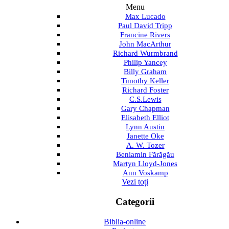
Menu
Max Lucado
Paul David Tripp
Francine Rivers
John MacArthur
Richard Wurmbrand
Philip Yancey
Billy Graham
Timothy Keller
Richard Foster
C.S.Lewis
Gary Chapman
Elisabeth Elliot
Lynn Austin
Janette Oke
A. W. Tozer
Beniamin Fărăgău
Martyn Lloyd-Jones
Ann Voskamp
Vezi toți
Categorii
Biblia-online