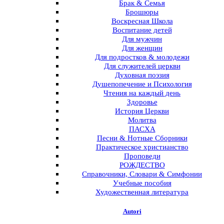
Брак & Семья
Брошюры
Воскресная Школа
Воспитание детей
Для мужчин
Для женщин
Для подростков & молодежи
Для служителей церкви
Духовная поэзия
Душепопечение и Психология
Чтения на каждый день
Здоровье
История Церкви
Молитва
ПАСХА
Песни & Нотные Сборники
Практическое христианство
Проповеди
РОЖДЕСТВО
Справочники, Словари & Симфонии
Учебные пособия
Художественная литература
Autori