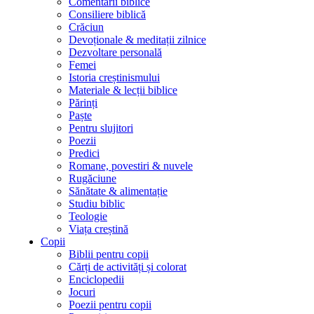
Comentarii biblice
Consiliere biblică
Crăciun
Devoționale & meditații zilnice
Dezvoltare personală
Femei
Istoria creștinismului
Materiale & lecții biblice
Părinți
Paște
Pentru slujitori
Poezii
Predici
Romane, povestiri & nuvele
Rugăciune
Sănătate & alimentație
Studiu biblic
Teologie
Viața creștină
Copii
Biblii pentru copii
Cărți de activități și colorat
Enciclopedii
Jocuri
Poezii pentru copii