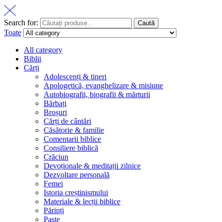
Search for:
Caută
Toate
All category
Biblii
Cărți
Adolescenți & tineri
Apologetică, evanghelizare & misiune
Autobiografii, biografii & mărturii
Bărbați
Broșuri
Cărți de cântări
Căsătorie & familie
Comentarii biblice
Consiliere biblică
Crăciun
Devoționale & meditații zilnice
Dezvoltare personală
Femei
Istoria creștinismului
Materiale & lecții biblice
Părinți
Paște