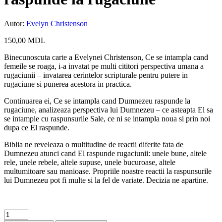
Autor:
Evelyn Christenson
150,00
MDL
Binecunoscuta carte a Evelynei Christenson, Ce se intampla cand
femeile se roaga, i-a invatat pe multi cititori perspectiva umana a
rugaciunii – invatarea cerintelor scripturale pentru putere in
rugaciune si punerea acestora in practica.
Continuarea ei, Ce se intampla cand Dumnezeu raspunde la
rugaciune, analizeaza perspectiva lui Dumnezeu – ce asteapta El sa
se intample cu raspunsurile Sale, ce ni se intampla noua si prin noi
dupa ce El raspunde.
Biblia ne reveleaza o multitudine de reactii diferite fata de
Dumnezeu atunci cand El raspunde rugaciunii: unele bune, altele
rele, unele rebele, altele supuse, unele bucuroase, altele
multumitoare sau manioase. Propriile noastre reactii la raspunsurile
lui Dumnezeu pot fi multe si la fel de variate. Decizia ne apartine.