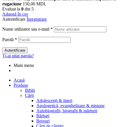
rugaciune
150,00
MDL
Evaluat la
0
din 5
Adaugă în coș
Autentificare
Înregistrare
Nume utilizator sau e-mail
*
Parolă
*
Autentificare
Ți-ai uitat parola?
Main menu
Acasă
Produse
Biblii
Cărți
Adolescenți & tineri
Apologetică, evanghelizare & misiune
Autobiografii, biografii & mărturii
Bărbați
Broșuri
Cărți de cântări