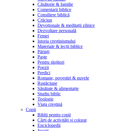
Căsătorie & familie
Comentarii biblice
Consiliere biblică
Crăciun
Devoționale & meditații zilnice
Dezvoltare personală
Femei
Istoria creștinismului
Materiale & lecții biblice
Părinți
Paște
Pentru slujitori
Poezii
Predici
Romane, povestiri & nuvele
Rugăciune
Sănătate & alimentație
Studiu biblic
Teologie
Viața creștină
Copii
Biblii pentru copii
Cărți de activități și colorat
Enciclopedii
Jocuri