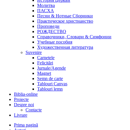
История Церкви
Молитва
ПАСХА
Песни & Нотные Сборники
Практическое христианство
Проповеди
РОЖДЕСТВО
Справочники, Словари & Симфонии
Учебные пособия
Художественная литература
Suvenire
Carnetele
Felicitări
Jurnale/Agende
Magnet
Semn de carte
Tablouri Canvas
Tablouri lemn
Biblia-online
Proiecte
Despre noi
Contacte
Livrare
Prima pagină