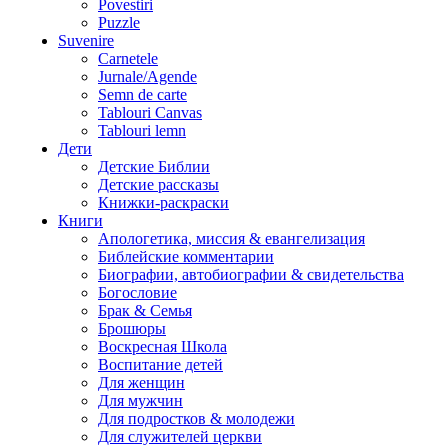
Povestiri
Puzzle
Suvenire
Carnetele
Jurnale/Agende
Semn de carte
Tablouri Canvas
Tablouri lemn
Дети
Детские Библии
Детские рассказы
Книжки-раскраски
Книги
Апологетика, миссия & евангелизация
Библейские комментарии
Биографии, автобиографии & свидетельства
Богословие
Брак & Семья
Брошюры
Воскресная Школа
Воспитание детей
Для женщин
Для мужчин
Для подростков & молодежи
Для служителей церкви