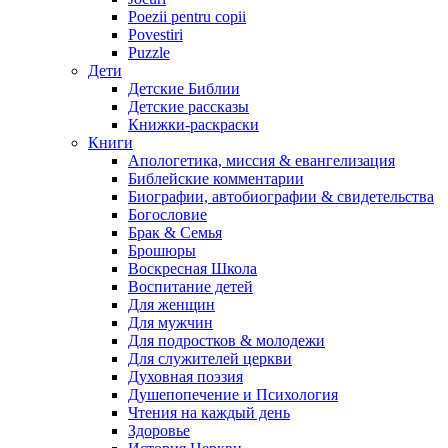
Poezii pentru copii
Povestiri
Puzzle
Дети
Детские Библии
Детские рассказы
Книжки-раскраски
Книги
Апологетика, миссия & евангелизация
Библейские комментарии
Биографии, автобиографии & свидетельства
Богословие
Брак & Семья
Брошюры
Воскресная Школа
Воспитание детей
Для женщин
Для мужчин
Для подростков & молодежи
Для служителей церкви
Духовная поэзия
Душепопечение и Психология
Чтения на каждый день
Здоровье