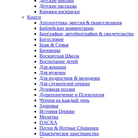
Детские Библии
Детские рассказы
Книжки-раскраски
Книги
Апологетика, миссия & евангелизация
Библейские комментарии
Биографии, автобиографии & свидетельства
Богословие
Брак & Семья
Брошюры
Воскресная Школа
Воспитание детей
Для женщин
Для мужчин
Для подростков & молодежи
Для служителей церкви
Духовная поэзия
Душепопечение и Психология
Чтения на каждый день
Здоровье
История Церкви
Молитва
ПАСХА
Песни & Нотные Сборники
Практическое христианство