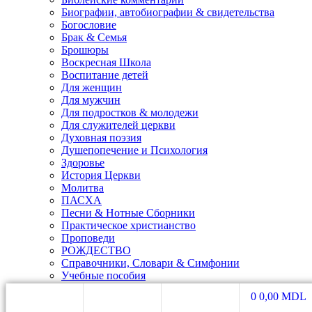
Биографии, автобиографии & свидетельства
Богословие
Брак & Семья
Брошюры
Воскресная Школа
Воспитание детей
Для женщин
Для мужчин
Для подростков & молодежи
Для служителей церкви
Духовная поэзия
Душепопечение и Психология
Здоровье
История Церкви
Молитва
ПАСХА
Песни & Нотные Сборники
Практическое христианство
Проповеди
РОЖДЕСТВО
Справочники, Словари & Симфонии
Учебные пособия
Художественная литература
0
0,00
MDL
Чтения на каждый день