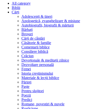
All category
Biblii
Cărți
Adolescenți & tineri
Apologetică, evanghelizare & misiune
Autobiografii, biografii & mărturii
Bărbați
Broșuri
Cărți de cântări
Căsătorie & familie
Comentarii biblice
Consiliere biblică
Crăciun
Devoționale & meditații zilnice
Dezvoltare personală
Femei
Istoria creștinismului
Materiale & lecții biblice
Părinți
Paște
Pentru slujitori
Poezii
Predici
Romane, povestiri & nuvele
Rugăciune