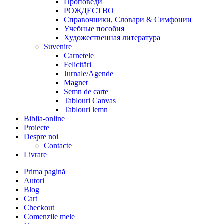
Проповеди
РОЖДЕСТВО
Справочники, Словари & Симфонии
Учебные пособия
Художественная литература
Suvenire
Carnetele
Felicitări
Jurnale/Agende
Magnet
Semn de carte
Tablouri Canvas
Tablouri lemn
Biblia-online
Proiecte
Despre noi
Contacte
Livrare
Prima pagină
Autori
Blog
Cart
Checkout
Comenzile mele