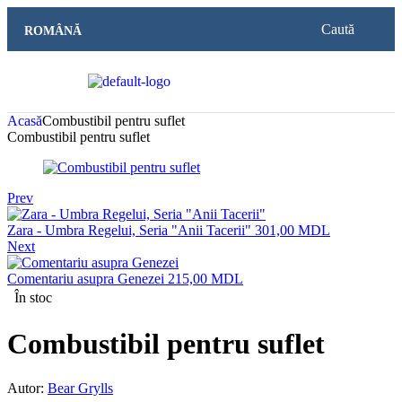
Caută
ROMÂNĂ
Acasă
Combustibil pentru suflet
Combustibil pentru suflet
Prev
Zara - Umbra Regelui, Seria "Anii Tacerii"
301,00
MDL
Next
Comentariu asupra Genezei
215,00
MDL
În stoc
Combustibil pentru suflet
Autor:
Bear Grylls