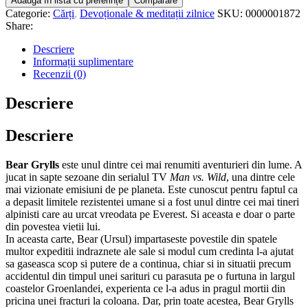
Adaugă în lista cu preferințe
Comparare
Categorie:
Cărți
,
Devoționale & meditații zilnice
SKU:
0000001872
Share:
Descriere
Informații suplimentare
Recenzii (0)
Descriere
Descriere
Bear Grylls
este unul dintre cei mai renumiti aventurieri din lume. A
jucat in sapte sezoane din serialul TV
Man vs. Wild
, una dintre cele
mai vizionate emisiuni de pe planeta. Este cunoscut pentru faptul ca
a depasit limitele rezistentei umane si a fost unul dintre cei mai tineri
alpinisti care au urcat vreodata pe Everest. Si aceasta e doar o parte
din povestea vietii lui.
In aceasta carte, Bear (Ursul) impartaseste povestile din spatele
multor expeditii indraznete ale sale si modul cum credinta l-a ajutat
sa gaseasca scop si putere de a continua, chiar si in situatii precum
accidentul din timpul unei sarituri cu parasuta pe o furtuna in largul
coastelor Groenlandei, experienta ce l-a adus in pragul mortii din
pricina unei fracturi la coloana. Dar, prin toate acestea, Bear Grylls