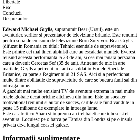
Libertate
Risc
Concluzii
Despre autor
Edward Michael Grylls
, supranumit Bear (Ursul), este un
aventurier, scriitor si prezentator de televiziune britanic. Este renumit
pentru seria de emisiuni de televiziune Born Survivor: Bear Grylls
(difuzat in Romania cu titlul: Tehnici esentiale de supravietuire).
Este printre cei mai tineri alpinisti care au escaladat muntele Everest,
reusind aceasta performanta la 23 de ani, si cea mai tanara persoana
care a devenit Cercetas Sef (35 de ani). Antrenat de mic in arte
martiale, Grylls a petrecut trei ani ca soldat in Fortele Speciale
Britanice, ca parte a Regimentului 21 SAS. Aici si-a perfectionat
multe dintre abilitatile de supravietuire de care se bucura fanii sai din
intreaga lume.
A gazduit mai multe emisiuni TV de aventura extrema in mai multe
retele globale decat oricine altcineva din lume. Este un speaker
motivational renumit si autor de succes, cartile sale fiind vandute in
peste 15 milioane de exemplare in intreaga lume.
Este casatorit cu Shara si impreuna au trei baieti care iubesc si ei
aventura. Locuiesc pe o barca pe Tamisa din Londra si pe o insula
privata de-a lungul coastei galeze.
Informații suplimentare