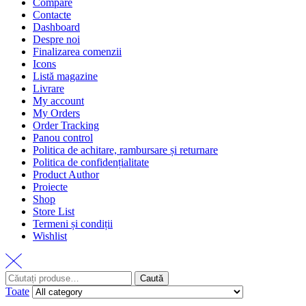
Compare
Contacte
Dashboard
Despre noi
Finalizarea comenzii
Icons
Listă magazine
Livrare
My account
My Orders
Order Tracking
Panou control
Politica de achitare, rambursare și returnare
Politica de confidențialitate
Product Author
Proiecte
Shop
Store List
Termeni și condiții
Wishlist
Caută
Toate