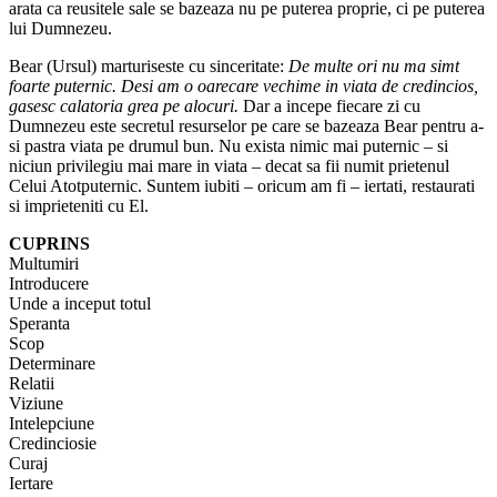
arata ca reusitele sale se bazeaza nu pe puterea proprie, ci pe puterea
lui Dumnezeu.
Bear (Ursul) marturiseste cu sinceritate:
De multe ori nu ma simt
foarte puternic. Desi am o oarecare vechime in viata de credincios,
gasesc calatoria grea pe alocuri.
Dar a incepe fiecare zi cu
Dumnezeu este secretul resurselor pe care se bazeaza Bear pentru a-
si pastra viata pe drumul bun. Nu exista nimic mai puternic – si
niciun privilegiu mai mare in viata – decat sa fii numit prietenul
Celui Atotputernic. Suntem iubiti – oricum am fi – iertati, restaurati
si imprieteniti cu El.
CUPRINS
Multumiri
Introducere
Unde a inceput totul
Speranta
Scop
Determinare
Relatii
Viziune
Intelepciune
Credinciosie
Curaj
Iertare