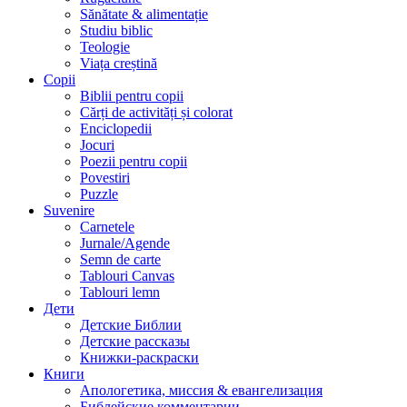
Sănătate & alimentație
Studiu biblic
Teologie
Viața creștină
Copii
Biblii pentru copii
Cărți de activități și colorat
Enciclopedii
Jocuri
Poezii pentru copii
Povestiri
Puzzle
Suvenire
Carnetele
Jurnale/Agende
Semn de carte
Tablouri Canvas
Tablouri lemn
Дети
Детские Библии
Детские рассказы
Книжки-раскраски
Книги
Апологетика, миссия & евангелизация
Библейские комментарии