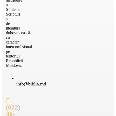
distribuire
a
Sfintelor
Scripturi
și
de
literatură
duhovnicească
cu
caracter
interconfesional
pe
teritoriul
Republicii
Moldova.
info@biblia.md
(022)
46-