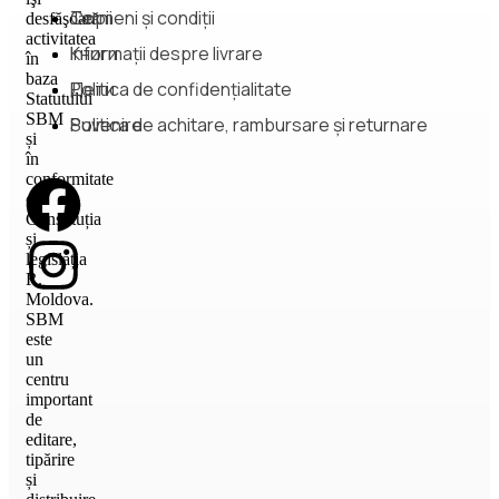
Copii
Termeni și condiții
desfăşoară
activitatea
Книги
Informații despre livrare
în
baza
Дети
Politica de confidențialitate
Statutului
SBM
Suvenire
Politica de achitare, rambursare și returnare
și
în
conformitate
cu
Constituția
și
legislația
R.
Moldova.
SBM
este
un
centru
important
de
editare,
tipărire
și