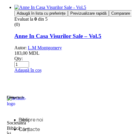
Adaugă în lista cu preferințe
Previzualizare rapidă
Comparare
Evaluat la
0
din 5
(0)
Anne In Casa Visurilor Sale – Vol.5
Autor:
L.M Montgomery
183,00
MDL
Qty:
Adaugă în coș
Categorii
Linkuri utile
Biblii
Despre noi
Societatea
Biblică
Cărți
Contacte
îşi