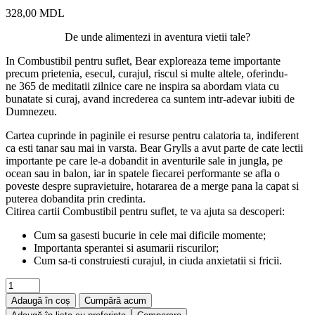
328,00
MDL
De unde alimentezi in aventura vietii tale?
In Combustibil pentru suflet, Bear exploreaza teme importante
precum prie­tenia, esecul, curajul, riscul si multe altele, oferindu-
ne 365 de medi­tatii zilnice care ne inspira sa abordam viata cu
bunatate si curaj, avand increderea ca suntem intr-adevar iubiti de
Dumnezeu.
Cartea cuprinde in paginile ei resurse pentru calatoria ta, indiferent
ca esti tanar sau mai in varsta. Bear Grylls a avut parte de cate lectii
importante pe care le-a dobandit in aventurile sale in jungla, pe
ocean sau in balon, iar in spatele fiecarei performante se afla o
poveste despre supravietuire, hotararea de a merge pana la capat si
puterea dobandita prin credinta.
Citirea cartii Combustibil pentru suflet, te va ajuta sa descoperi:
Cum sa gasesti bucurie in cele mai dificile momente;
Importanta sperantei si asumarii riscurilor;
Cum sa-ti construiesti curajul, in ciuda anxietatii si fricii.
Adaugă în coș
Cumpără acum