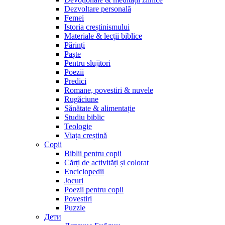
Dezvoltare personală
Femei
Istoria creștinismului
Materiale & lecții biblice
Părinți
Paște
Pentru slujitori
Poezii
Predici
Romane, povestiri & nuvele
Rugăciune
Sănătate & alimentație
Studiu biblic
Teologie
Viața creștină
Copii
Biblii pentru copii
Cărți de activități și colorat
Enciclopedii
Jocuri
Poezii pentru copii
Povestiri
Puzzle
Дети