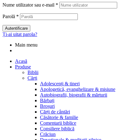
Nume utilizator sau e-mail
*
Parolă
*
Autentificare
Ți-ai uitat parola?
Main menu
Acasă
Produse
Biblii
Cărți
Adolescenți & tineri
Apologetică, evanghelizare & misiune
Autobiografii, biografii & mărturii
Bărbați
Broșuri
Cărți de cântări
Căsătorie & familie
Comentarii biblice
Consiliere biblică
Crăciun
Devoționale & meditații zilnice