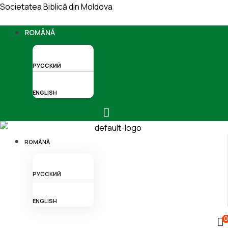
Societatea Biblică din Moldova
Menu
ROMÂNĂ
РУССКИЙ
ENGLISH
Menu
ROMÂNĂ
РУССКИЙ
ENGLISH
0
Menu