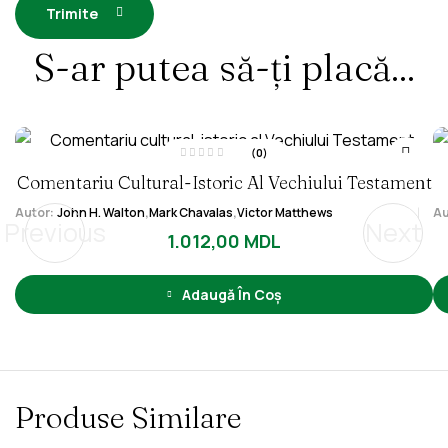
Trimite
S-ar putea să-ți placă...
(0)
E
Comentariu Cultural-Istoric Al Vechiului Testament
v
a
l
Autor:
John H. Walton
,
Mark Chavalas
,
Victor Matthews
Au
u
Previous
Next
a
1.012,00
t
MDL
l
a
0
d
i
Adaugă În Coș
n
5
Produse Similare