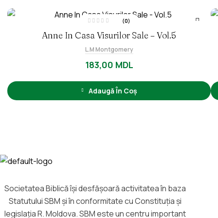
(0)
E
Anne In Casa Visurilor Sale – Vol.5
v
a
l
L.M Montgomery
u
a
t
183,00
MDL
l
a
0
d
i
Adaugă În Coș
n
5
Societatea Biblică îşi desfăşoară activitatea în baza
Statutului SBM și în conformitate cu Constituția și
legislația R. Moldova. SBM este un centru important