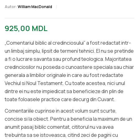
Autor:
William MacDonald
925,00
MDL
„Comentariul biblic al credinciosului” a fost redactat intr-
un limbaj simplu, lipsit de termeni tehnici. El nu se pretinde
a fi o lucrare savanta sau profund teologica. Majoritatea
credinciosilor nu poseda o cunoastere speciala sau chiar
generala a limbilor originale in care au fost redactate
Vechiul si Noul Testament. Cu toate acestea, nici unul
dintre ei nu este impiedicat sa beneficieze din plin de
toate foloasele practice care decurg din Cuvant.
Comentariile cuprinse in acest volum sunt scurte,
concise si la obiect. Pentru a beneficia la maximum de un
anumit pasaj biblic comentat, cititorul nu va avea
trebuinta sa se istoveasca, citind zeci de pagini cu