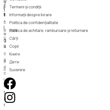
R
Termeni și condiții
I
I
Informații despre livrare
Politica de confidențialitate
Biblii
Politica de achitare, rambursare și returnare
Cărți
Copii
Книги
S
Дети
o
Suvenire
c
i
e
t
a
t