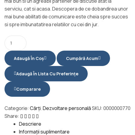
mai bun si un agreabil partener de discutie atat la
serviciu, cat si acasa. Descopera de ce dobandirea unor
mai bune abilitati de comunicare este cheia spre succes
si spre imbunatatirea relatiilor cu cei din jur.
Adaugă În Coș
Cumpără Acum
Adaugă În Lista Cu Preferințe
Comparare
Categorie:
Cărți
,
Dezvoltare personală
SKU:
0000000770
Share:
Descriere
Informații suplimentare