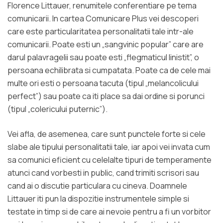
Florence Littauer, renumitele conferentiare pe tema
comunicarii. In cartea Comunicare Plus vei descoperi
care este particularitatea personalitatii tale intr-ale
comunicarii. Poate esti un „sangvinic popular” care are
darul palavragelii sau poate esti „flegmaticul linistit”, o
persoana echilibrata si cumpatata. Poate ca de cele mai
multe ori esti o persoana tacuta (tipul „melancolicului
perfect”) sau poate ca iti place sa dai ordine si porunci
(tipul „colericului puternic”).
Vei afla, de asemenea, care sunt punctele forte si cele
slabe ale tipului personalitatii tale, iar apoi vei invata cum
sa comunici eficient cu celelalte tipuri de temperamente
atunci cand vorbesti in public, cand trimiti scrisori sau
cand ai o discutie particulara cu cineva. Doamnele
Littauer iti pun la dispozitie instrumentele simple si
testate in timp si de care ai nevoie pentru a fi un vorbitor