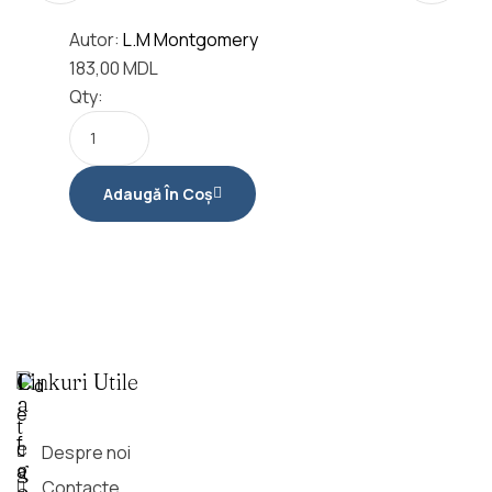
Autor:
L.M Montgomery
183,00
MDL
Qty:
Adaugă În Coș
C
Linkuri Utile
A
T
E
Despre noi
G
Contacte
O