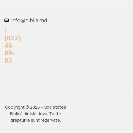
.
info@biblia.md
(022)
46-
80-
85
Copyright © 2025 – Societatea
Biblică din Moldova. Toate
drepturile sunt rezervate.