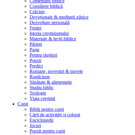
Comentarii biblice
Consiliere biblică
Crăciun
Devoționale & meditații zilnice
Dezvoltare personală
Femei
Istoria creștinismului
Materiale & lecții biblice
Părinți
Paște
Pentru slujitori
Poezii
Predici
Romane, povestiri & nuvele
Rugăciune
Sănătate & alimentație
Studiu biblic
Teologie
Viața creștină
Copii
Biblii pentru copii
Cărți de activități și colorat
Enciclopedii
Jocuri
Poezii pentru copii