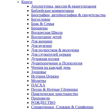
Книги
Апологетика, миссия & евангелизация
Библейские комментарии
Биографии, автобиографии & свидетельства
Богословие
Брак & Семья
Брошюры
Воскресная Школа
Воспитание детей
Для женщин
Для мужчин
Для подростков & молодежи
Для служителей церкви
Духовная поэзия
Душепопечение и Психология
Чтения на каждый день
Здоровье
История Церкви
Молитва
ПАСХА
Песни & Нотные Сборники
Практическое христианство
Проповеди
РОЖДЕСТВО
Справочники, Словари & Симфонии