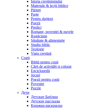
Istoria creștinismului
Materiale & lecții biblice
Părinți
Paște
Pentru slujitori
Poezii
Predici
Romane, povestiri & nuvele
Rugăciune
Sănătate & alimentație
Studiu biblic
Teologie
Viața creștină
Copii
Biblii pentru copii
Cărți de activități și colorat
Enciclopedii
Jocuri
Poezii pentru copii
Povestiri
Puzzle
Дети
Детские Библии
Детские рассказы
Книжки-раскраски