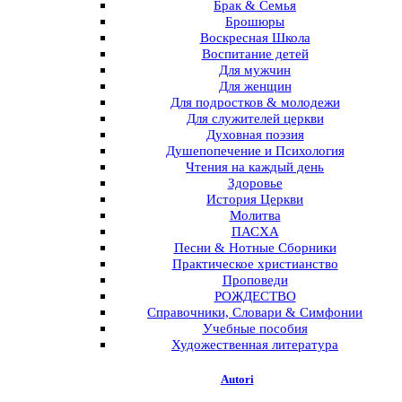
Брак & Семья
Брошюры
Воскресная Школа
Воспитание детей
Для мужчин
Для женщин
Для подростков & молодежи
Для служителей церкви
Духовная поэзия
Душепопечение и Психология
Чтения на каждый день
Здоровье
История Церкви
Молитва
ПАСХА
Песни & Нотные Сборники
Практическое христианство
Проповеди
РОЖДЕСТВО
Справочники, Словари & Симфонии
Учебные пособия
Художественная литература
Autori