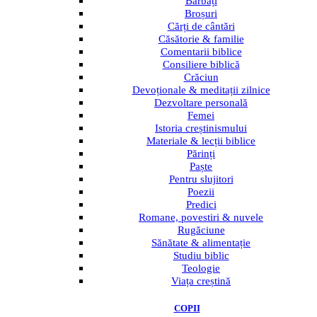
Bărbați
Broșuri
Cărți de cântări
Căsătorie & familie
Comentarii biblice
Consiliere biblică
Crăciun
Devoționale & meditații zilnice
Dezvoltare personală
Femei
Istoria creștinismului
Materiale & lecții biblice
Părinți
Paște
Pentru slujitori
Poezii
Predici
Romane, povestiri & nuvele
Rugăciune
Sănătate & alimentație
Studiu biblic
Teologie
Viața creștină
COPII