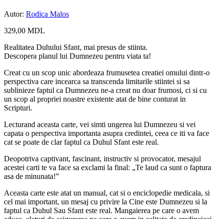
Autor:
Rodica Malos
329,00
MDL
Realitatea Duhului Sfant, mai presus de stiinta.
Descopera planul lui Dumnezeu pentru viata ta!
Creat cu un scop unic abordeaza frumusetea creatiei omului dintr-o
perspectiva care incearca sa transcenda limitarile stiintei si sa
sublinieze faptul ca Dumnezeu ne-a creat nu doar frumosi, ci si cu
un scop al propriei noastre existente atat de bine conturat in
Scripturi.
Lecturand aceasta carte, vei simti ungerea lui Dumnezeu si vei
capata o perspectiva importanta asupra credintei, ceea ce iti va face
cat se poate de clar faptul ca Duhul Sfant este real.
Deopotriva captivant, fascinant, instructiv si provocator, mesajul
acestei carti te va face sa exclami la final: „Te laud ca sunt o faptura
asa de minunata!”
Aceasta carte este atat un manual, cat si o enciclopedie medicala, si
cel mai important, un mesaj cu privire la Cine este Dumnezeu si la
faptul ca Duhul Sau Sfant este real. Mangaierea pe care o avem