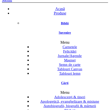
Meniu
Acasă
Produse
Biblii
Suvenire
Menu
Carnetele
Felicitări
Jurnale/Agende
Magnet
Semn de carte
Tablouri Canvas
Tablouri lemn
Cărți
Menu
Adolescenți & tineri
Apologetică, evanghelizare & misiune
Autobiografii, biografii & mărturii