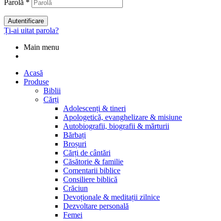
Parolă
*
Autentificare
Ți-ai uitat parola?
Main menu
Acasă
Produse
Biblii
Cărți
Adolescenți & tineri
Apologetică, evanghelizare & misiune
Autobiografii, biografii & mărturii
Bărbați
Broșuri
Cărți de cântări
Căsătorie & familie
Comentarii biblice
Consiliere biblică
Crăciun
Devoționale & meditații zilnice
Dezvoltare personală
Femei