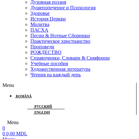
Духовная поэзия
Душепопечение и Психология
Здоровье
История Церкви
Молитва
ПАСХА
Песни & Нотные Сборники
Практическое христианство
Проповеди
РОЖДЕСТВО
Справочники, Словари & Симфонии
Учебные пособия
Художественная литература
Чтения на каждый день
Menu
ROMÂNĂ
РУССКИЙ
ENGLISH
Menu
0
0
0,00
MDL