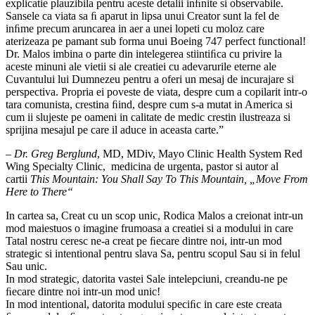
explicatie plauzibila pentru aceste detalii inﬁnite si observabile.
Sansele ca viata sa ﬁ aparut in lipsa unui Creator sunt la fel de
inﬁme precum aruncarea in aer a unei lopeti cu moloz care
aterizeaza pe pamant sub forma unui Boeing 747 perfect functional!
Dr. Malos imbina o parte din intelegerea stiintiﬁca cu privire la
aceste minuni ale vietii si ale creatiei cu adevarurile eterne ale
Cuvantului lui Dumnezeu pentru a oferi un mesaj de incurajare si
perspectiva. Propria ei poveste de viata, despre cum a copilarit intr-o
tara comunista, crestina ﬁind, despre cum s-a mutat in America si
cum ii slujeste pe oameni in calitate de medic crestin ilustreaza si
sprijina mesajul pe care il aduce in aceasta carte.”
–
Dr. Greg Berglund
, MD, MDiv, Mayo Clinic Health System Red
Wing Specialty Clinic, medicina de urgenta, pastor si autor al
cartii
This Mountain: You Shall Say To This Mountain, „Move From
Here to There“
In cartea sa, Creat cu un scop unic, Rodica Malos a creionat intr-un
mod maiestuos o imagine frumoasa a creatiei si a modului in care
Tatal nostru ceresc ne-a creat pe ﬁecare dintre noi, intr-un mod
strategic si intentional pentru slava Sa, pentru scopul Sau si in felul
Sau unic.
In mod strategic, datorita vastei Sale intelepciuni, creandu-ne pe
ﬁecare dintre noi intr-un mod unic!
In mod intentional, datorita modului speciﬁc in care este creata