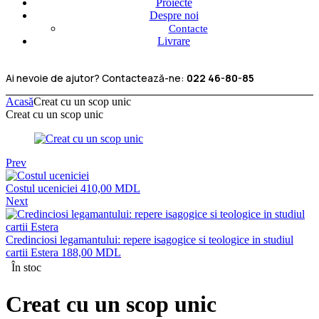
Proiecte
Despre noi
Contacte
Livrare
Ai nevoie de ajutor? Contactează-ne:
022 46-80-85
Acasă
Creat cu un scop unic
Creat cu un scop unic
Prev
Costul uceniciei
410,00
MDL
Next
Credinciosi legamantului: repere isagogice si teologice in studiul
cartii Estera
188,00
MDL
În stoc
Creat cu un scop unic