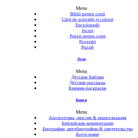
Menu
Biblii pentru copii
Cărți de activități și colorat
Enciclopedii
Jocuri
Poezii pentru copii
Povestiri
Puzzle
Дети
Menu
Детские Библии
Детские рассказы
Книжки-раскраски
Книги
Menu
Апологетика, миссия & евангелизация
Библейские комментарии
Биографии, автобиографии & свидетельства
Богословие