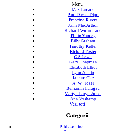
Menu
Max Lucado
Paul David Tripp
Francine Rivers
John MacArthur
Richard Wurmbrand
Philip Yancey
Billy Graham
Timothy Keller
Richard Foster
C.S.Lewis
Gary Chapman
Elisabeth Elliot
Lynn Austin
Janette Oke
A. W. Tozer
Beniamin Fărăgău
Martyn Lloyd-Jones
Ann Voskamp
Vezi toți
Categorii
Biblia-online