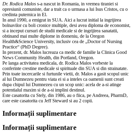
Dr. Rodica Malos
s-a nascut in Romania, in vremea tiraniei si
opresiunii comuniste, dar a trait ca o urmasa a lui Isus Cristos, cu o
credinta puternica in El.
In anul 1990, a emigrat in SUA. Aici a lucrat initial la ingrijirea
bolnavilor cu boli cronice multiple, desi avea diploma de economist,
si a inceput cursuri de studii medicale si de ingrijirea sanatatii,
obtinand mai multe diplome in domeniu, de la Oregon
Health&Science University, inclusiv cea de „Doctor of Nursing
Practice“ (PhD Degree).
In prezent, dr. Malos lucreaza ca medic de familie la Clinica Good
News Community Health, din Portland, Oregon.
Pe langa activitatea medicala, dr. Rodica Malos vorbeste la
conferinte crestine medicale si spirituale din SUA si din strainatate.
Prin toate incercarile si furtunile vietii, dr. Malos a gasit scopul unic
al lui Dumnezeu pentru viata ei si a inteles ca oamenii sunt creati
dupa chipul lui Dumnezeu cu un scop unic: acela de a-si atinge
potentialul maxim si de a-si implini destinul.
Este casatorita cu Stely, din 1986, au o fiica, pe Andreea, PharmD,
care este casatorita cu Jeff Steward si au 2 copii.
Informații suplimentare
Informații suplimentare