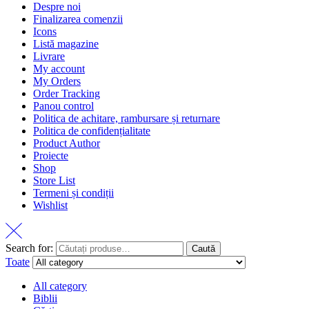
Despre noi
Finalizarea comenzii
Icons
Listă magazine
Livrare
My account
My Orders
Order Tracking
Panou control
Politica de achitare, rambursare și returnare
Politica de confidențialitate
Product Author
Proiecte
Shop
Store List
Termeni și condiții
Wishlist
Search for:
Caută
Toate
All category
Biblii