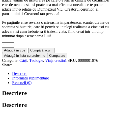
aduce, alaturi de asigurarea pe care o avem in calitate de credinciosi
este de necontestat si poate cea mai eficienta unealta ce te poate
aduce intr-o relatie cu Dumnezeul Viu, Creatorul cerurilor, al
pamantului si Creatorul tau personal.
Pe paginile ei se revarsa o mireasma imparateasca, scantei divine de
speranta si bucurie, care iti permit sa intelegi realitatea a cine esti cu
adevarat si cum trebuie sa-ti traiesti viata, fiind creat intr-un chip
minunat dupa asemanarea Lui!
Adaugă în coș
Cumpără acum
Adaugă în lista cu preferințe
Comparare
Categorie:
Cărți
,
Teologie
,
Viața creștină
SKU:
0000001876
Share:
Descriere
Informații suplimentare
Recenzii (0)
Descriere
Descriere