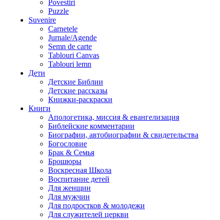
Povestiri
Puzzle
Suvenire
Carnetele
Jurnale/Agende
Semn de carte
Tablouri Canvas
Tablouri lemn
Дети
Детские Библии
Детские рассказы
Книжки-раскраски
Книги
Апологетика, миссия & евангелизация
Библейские комментарии
Биографии, автобиографии & свидетельства
Богословие
Брак & Семья
Брошюры
Воскресная Школа
Воспитание детей
Для женщин
Для мужчин
Для подростков & молодежи
Для служителей церкви