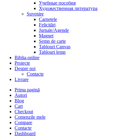
Учебные пособия
Художественная литература
Suvenire
Carnetele
Felicitări
Jurnale/Agende
Magnet
Semn de carte
Tablouri Canvas
Tablouri lemn
Biblia-online
Proiecte
Despre noi
Contacte
Livrare
Prima pagină
Autori
Blog
Cart
Checkout
Comenzile mele
Compare
Contacte
Dashboard