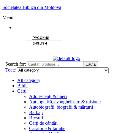
Societatea Biblică din Moldova
Menu
ROMÂNĂ
РУССКИЙ
ENGLISH
Caută
Search for:
Caută
Toate
All category
Biblii
Cărți
Adolescenți & tineri
Apologetică, evanghelizare & misiune
Autobiografii, biografii & mărturii
Bărbați
Broșuri
Cărți de cântări
Căsătorie & familie