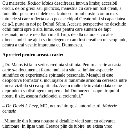
Cu maiestrie,
Rodica Malos
descifreaza intr-un limbaj accesibil
oricui, deloc greoi sau plicticos, maiestria cu care am fost creati, a
functiilor pe care celulele ce alcatuiesc trupul nostru conlucreaza
intre ele si care reflecta ca o pecete chipul Creatorului si capacitatea
de a-L purta in noi pe Duhul Sfant. Aceasta perspectiva ne deschide
ochii mintii spre o alta lume, cea pentru care suntem de fapt
destinati, in care ne aflam in alt Trup, de alta natura si cu alte
dimensiuni si ne ajuta sa intelegem ca am fost creati cu un scop unic,
pentru a trai vesnic impreuna cu Dumnezeu.
Aprecieri pentru aceasta carte:
„Dr. Malos isi ia in serios credinta si stiinta. Pentru a scrie aceasta
carte s-a documentat foarte mult si a stiut sa imbine aspectele
stiintiﬁce cu experientele spirituale personale. Mesajul ei este
deopotriva formator si incurajator si transmite armonia cereasca intre
lumea vizibila si cea spirituala. Avem multe de invatat odata ce ne
deprindem sa distingem amprenta lui Dumnezeu asupra trupului
nostru ﬁ zic, asupra ﬁziologiei si creierului.”
– Dr. David I. Levy
, MD, neurochirurg si autorul cartii
Materie
cenusie
„Minunile din lumea noastra si detaliile vietii sunt cu adevarat
uimitoare. In lipsa unui Creator plin de iubire, nu exista vreo