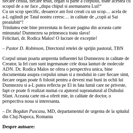
ﬁecare celula, ﬁecare tesut, organ si parte a corpului, toate acestea cu
scopul de a ne face „dupa chipul si asemanarea Lui!“
Cu un scop specific, deoarece am fost creati cu un scop… acela de
a-L oglindi pe Tatal nostru ceresc… in calitate de „copii ai Sai
preaiubiti“!
Trinitatea este bine prezentata in ﬁecare pagina din aceasta carte
minunata! Dumnezeu sa primeasca toata slava!
Felicitari, dr. Rodica Malos! O lucrare de exceptie!
–
Pastor D. Robinson
, Directorul retelei de sprijin pastoral, TBN
Corpul uman poarta amprenta inﬂuentei lui Dumnezeu in calitate de
Creator, la fel cum sunt ingemanate cele doua lanturi de molecule
ADN. Dr. Rodica Malos ne ofera o perspectiva unica, bine
documentata asupra corpului uman si a modului in care ﬁecare simt,
ﬁecare organ poate ﬁ folosit pentru a deveni mai buni in ochii lui
Dumnezeu si a-L putea reﬂecta pe El in fata lumii care ne priveste,
fapt ce poate ﬁ realizat numai cu ajutorul supranatural al Duhului
Sfant. Aceasta carte mi-a oferit mie, in calitate de doctor, o
perspectiva noua si interesanta.
–
Dr. Bogdan Puscasu
, MD, departamentul de urgenta de la spitalul
din Cluj-Napoca, Romania
Despre autoare: