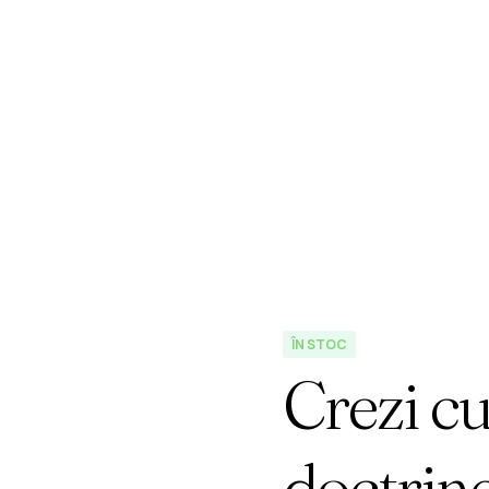
ți Vor Schimba 
ÎN STOC
Crezi cu
doctrine