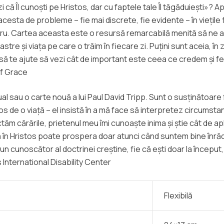
 că Îl cunoști pe Hristos, dar cu faptele tale Îl tăgăduiești»? Apo
cesta de probleme – fie mai discrete, fie evidente – în viețile 
cru. Cartea aceasta este o resursă remarcabilă menită să ne aj
tre și viața pe care o trăim în fiecare zi. Puțini sunt aceia, în 
 să te ajute să vezi cât de important este ceea ce credem și fe
of Grace
 sau o carte nouă a lui Paul David Tripp. Sunt o susținătoare fe
jos de o viață – el insistă în a mă face să interpretez circumstan
sectăm cărările, prietenul meu îmi cunoaște inima și știe cât de
n Hristos poate prospera doar atunci când suntem bine înrădăci
un cunoscător al doctrinei creștine, fie că ești doar la început
 International Disability Center
Flexibilă