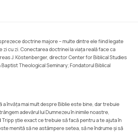
sprezece doctrine majore – multe dintre ele fiind legate
zi cu zi. Conectarea doctrinei la viața reală face ca
dreas J. Köstenberger, director Center for Biblical Studies
n Baptist Theological Seminary; Fondatorul Biblical
că a învăța mai mult despre Biblie este bine, dar trebuie
trângem adevărul lui Dumnezeu în inimile noastre,
d Tripp știe exact ce trebuie să facă pentru a te ajuta în
a este menită să ne astâmpere setea, să ne îndrume și să