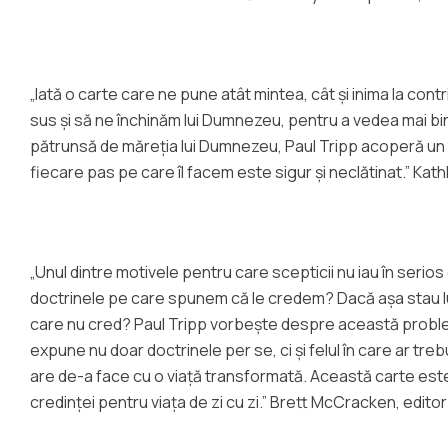
„Iată o carte care ne pune atât mintea, cât și inima la con
sus și să ne închinăm lui Dumnezeu, pentru a vedea mai bin
pătrunsă de măreția lui Dumnezeu, Paul Tripp acoperă un t
fiecare pas pe care îl facem este sigur și neclătinat.” Kat
„Unul dintre motivele pentru care scepticii nu iau în serios
doctrinele pe care spunem că le credem? Dacă așa stau luc
care nu cred? Paul Tripp vorbește despre această proble
expune nu doar doctrinele per se, ci și felul în care ar tre
are de-a face cu o viață transformată. Această carte este 
credinței pentru viața de zi cu zi.” Brett McCracken, edit