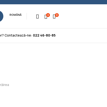
0
ROMÂNĂ
0
tor? Contactează-ne:
022 46-80-85
răirea
trine Istorice