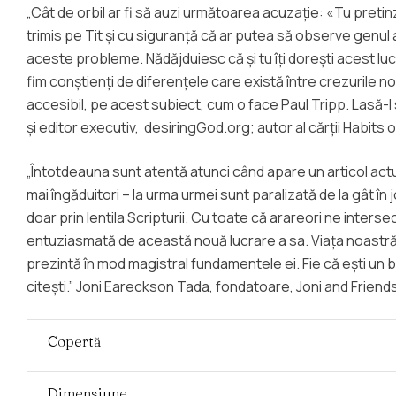
„Cât de orbil ar fi să auzi următoarea acuzație: «Tu pretinzi
trimis pe Tit și cu siguranță că ar putea să observe genul a
aceste probleme. Nădăjduiesc că și tu îți dorești acest lu
fim conștienți de diferențele care există între crezurile noas
accesibil, pe acest subiect, cum o face Paul Tripp. Lasă-l
și editor executiv, desiringGod.org; autor al cărții Habits 
„Întotdeauna sunt atentă atunci când apare un articol actual
mai îngăduitori – la urma urmei sunt paralizată de la gât în 
doar prin lentila Scripturii. Cu toate că arareori ne inter
entuziasmată de această nouă lucrare a sa. Viața noastră î
prezintă în mod magistral fundamentele ei. Fie că ești un b
citești.” Joni Eareckson Tada, fondatoare, Joni and Friends
Copertă
Dimensiune