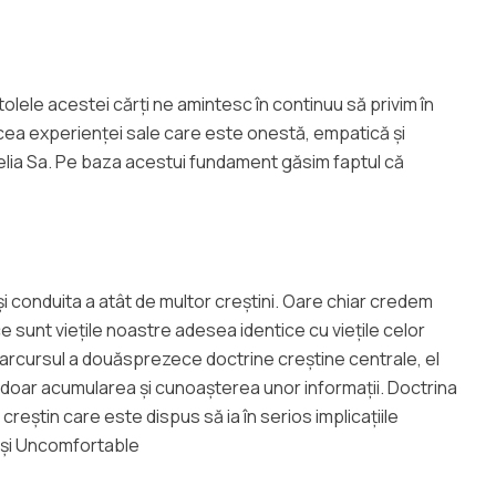
olele acestei cărți ne amintesc în continuu să privim în
ocea experienței sale care este onestă, empatică și
helia Sa. Pe baza acestui fundament găsim faptul că
 și conduita a atât de multor creștini. Oare chiar credem
sunt viețile noastre adesea identice cu viețile celor
arcursul a douăsprezece doctrine creștine centrale, el
ace doar acumularea și cunoașterea unor informații. Doctrina
eștin care este dispus să ia în serios implicațiile
d și Uncomfortable