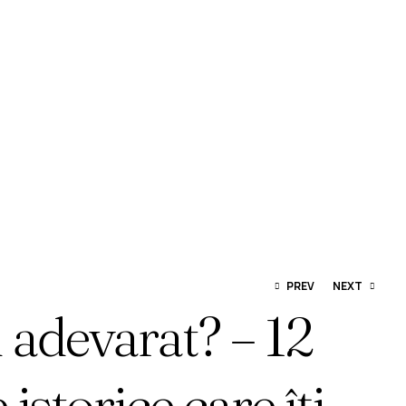
Trăirea
PREV
NEXT
 adevarat? – 12
200,00
MDL
235,00
MDL
 istorice care îți