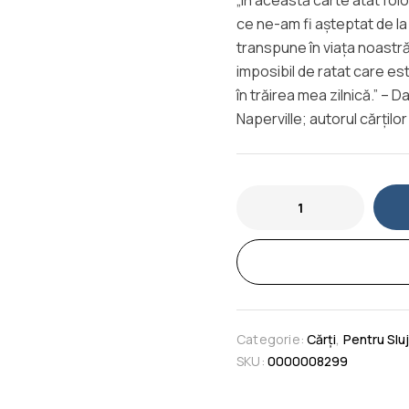
„În această carte atât fol
ce ne-am fi așteptat de la 
transpune în viața noastră 
imposibil de ratat care es
în trăirea mea zilnică.” – 
Naperville; autorul cărțilo
Categorie:
Cărți
,
Pentru Sluj
SKU:
0000008299