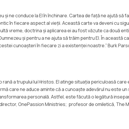
 și ne conduce la El în închinare. Cartea de față ne ajută să
entic în fiecare aspect al vieții. Această carte va deveni cu si
ltă vreme, doctrina și aplicarea ei au fost văzute ca două enti
mnezeu și pentru a ne ajuta să trăim pentru El. În această cart
acestei cunoașteri în fiecare zi a existenței noastre.” Burk P
 rană a trupului lui Hristos. El atinge situația periculoasă ca
rmă care ne aduce aminte că a cunoaște adevărul nu este un scop
ransformarea personală. Astfel, este făcută o legătură inseparabi
director, OnePassion Ministries; profesor de omiletică, The M