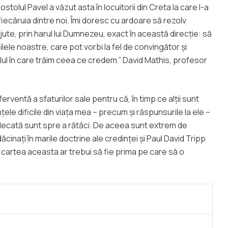
stolul Pavel a văzut asta în locuitorii din Creta la care l-a
fiecăruia dintre noi. Îmi doresc cu ardoare să rezolv
ute, prin harul lui Dumnezeu, exact în această direcție: să
zilele noastre, care pot vorbi la fel de convingător și
lul în care trăim ceea ce credem.” David Mathis, profesor
rventă a sfaturilor sale pentru că, în timp ce alții sunt
țele dificile din viața mea – precum și răspunsurile la ele –
 aplecată sunt spre a rătăci. De aceea sunt extrem de
nați în marile doctrine ale credinței și Paul David Tripp
, cartea aceasta ar trebui să fie prima pe care să o