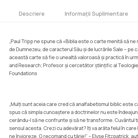
Descriere
Informații Suplimentare
„Paul Tripp ne spune că «Biblia este o carte menită să ne
de Dumnezeu, de caracterul Său și de lucrările Sale – pe c
această carte să fie o unealtă valoroasă și practică în urm
and Research; Profesor și cercetător științific al Teologie
Foundations
„Mulți sunt aceia care cred că analfabetismul biblic este ca
spus că simpla cunoaștere a doctrinelor nu este îndeajuns
cerându-I să ne confrunte și să ne transforme. Cuvântul treb
sensul acesta. Crezi cu adevărat? îți va arăta felul în ca
ne învioreze. O recomand cu tărie!” – Elyse Fitzpatrick, 