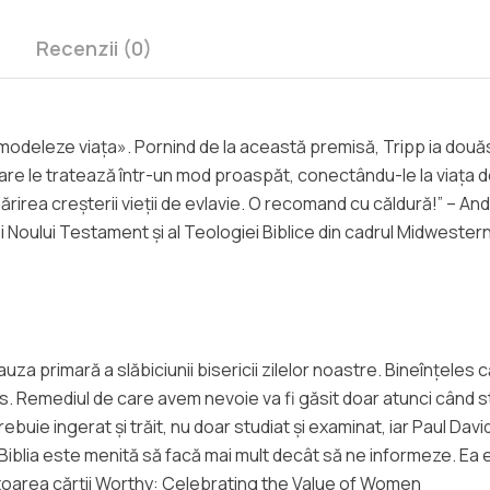
Recenzii (0)
 modeleze viața». Pornind de la această premisă, Tripp ia două
are le tratează într-un mod proaspăt, conectându-le la viața de 
ărirea creșterii vieții de evlavie. O recomand cu căldură!” – An
i Noului Testament și al Teologiei Biblice din cadrul Midwester
uza primară a slăbiciunii bisericii zilelor noastre. Bineînțeles 
. Remediul de care avem nevoie va fi găsit doar atunci când s
uie ingerat și trăit, nu doar studiat și examinat, iar Paul Davi
re Biblia este menită să facă mai mult decât să ne informeze. E
autoarea cărții Worthy: Celebrating the Value of Women