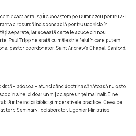
 facem exact asta: să Îl cunoaștem pe Dumnezeu pentru a-L
guranță o resursă indispensabilă pentru ucenicie în
tăți separate, iar această carte le aduce din nou
e, Paul Tripp ne arată cu măiestrie felul în care putem
arsons, pastor coordonator, Saint Andrew’s Chapel, Sanford,
re există – adesea – atunci când doctrina sănătoasă nu este
 în sine, ci doar un mijloc spre un țel mai înalt. El ne
lă între indicii biblici și imperativele practice. Ceea ce
aster’s Seminary; colaborator, Ligonier Ministries