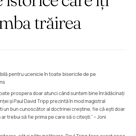
imba trăirea
bilă pentru ucenicie în toate bisericile de pe
ons
 poate prospera doar atunci când suntem bine înrădăcinați
inței și Paul David Tripp prezintă în mod magistral
i un bun cunoscător al doctrinei creștine, fie că ești doar
ar trebui să fie prima pe care să o citești.” – Joni