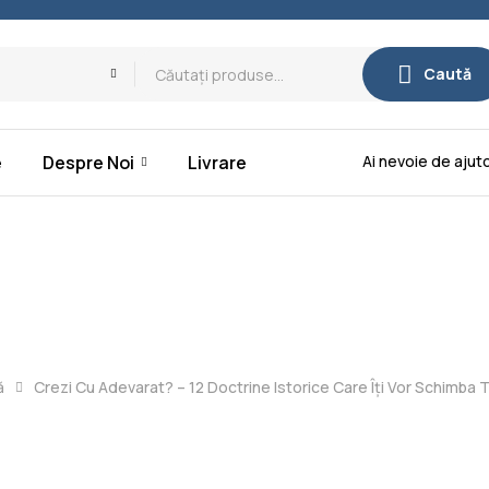
Caută
Ai nevoie de aju
e
Despre Noi
Livrare
ă
Crezi Cu Adevarat? – 12 Doctrine Istorice Care Îți Vor Schimba T
arat? – 12 Doc