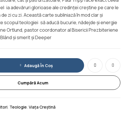
ositoare, cât și pătrunzătoare, Paul Tripp face exact ceea
el: ia adevăruri glorioase ale credinței creștine pe care le
de zi cu zi. Această carte subliniază în mod clar și
te scopul teologiei: să aducă bucurie, nădejde și energie
Dane Ortlund, pastor coordonator al Bisericii Prezbiteriene
r Blând și smerit și Deeper
Adaugă În Coș
Cumpără Acum
itori
,
Teologie
,
Viața Creștină