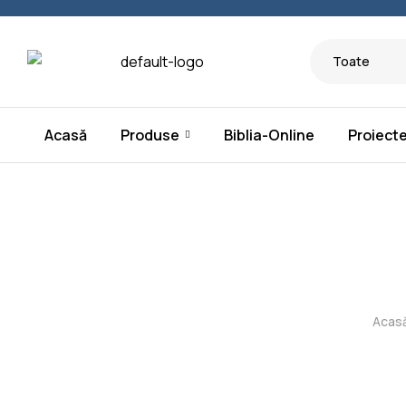
Toate
Acasă
Produse
Biblia-Online
Proiect
Acas
Crezi Cu Adev