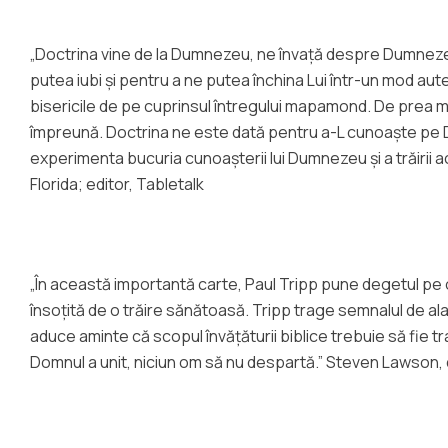
„Doctrina vine de la Dumnezeu, ne învață despre Dumnezeu
putea iubi și pentru a ne putea închina Lui într-un mod aut
bisericile de pe cuprinsul întregului mapamond. De prea mu
împreună. Doctrina ne este dată pentru a-L cunoaște pe Du
experimenta bucuria cunoașterii lui Dumnezeu și a trăirii 
Florida; editor, Tabletalk
„În această importantă carte, Paul Tripp pune degetul pe o
însoțită de o trăire sănătoasă. Tripp trage semnalul de ala
aduce aminte că scopul învățăturii biblice trebuie să fie t
Domnul a unit, niciun om să nu despartă.” Steven Lawson, 