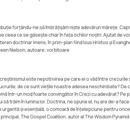
tribuție forțându-ne să îmbrățișăm niște adevăruri mărețe. Capit
e ceea ce se găsește chiar în fața ochilor noștri. Ajutat de v
eren doctrinar imens, în prim-plan fiind Isus Hristos și Evang
hleen Nielson, autoare; vorbitoare
 creștinismul este nepotrivirea pe care ei o văd între crezurile
rurile, de ce sunt viețile noastre adesea neschimbate? De ce 
mă într-un mod foarte convingător în Crezi cu adevărat? Pe p
bui să trăim în lumina lor. Doctrina, ne spune el, nu are de-a f
urgentă și esențială, o comoară de înțelepciune pentru orice cr
or principal, The Gospel Coalition; autor al The Wisdom Pyrami