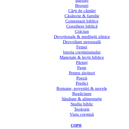
Bărbați
Broșuri
Cărți de cântări
Căsătorie & familie
Comentarii biblice
Consiliere biblică
Crăciun
Devoționale & meditații zilnice
Dezvoltare personală
Femei
Istoria creștinismului
Materiale & lecții biblice
Părinți
Paște
Pentru slujitori
Poezii
Predici
Romane, povestiri & nuvele
Rugăciune
Sănătate & alimentație
Studiu biblic
Teologie
Viața creștină
COPII