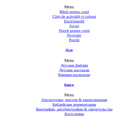
Menu
Biblii pentru copii
Cărți de activități și colorat
Enciclopedii
Jocuri
Poezii pentru copii
Povestiri
Puzzle
Дети
Menu
Детские Библии
Детские рассказы
Книжки-раскраски
Книги
Menu
Апологетика, миссия & евангелизация
Библейские комментарии
Биографии, автобиографии & свидетельства
Богословие