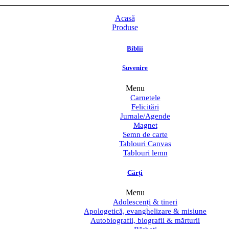
Acasă
Produse
Biblii
Suvenire
Menu
Carnetele
Felicitări
Jurnale/Agende
Magnet
Semn de carte
Tablouri Canvas
Tablouri lemn
Cărți
Menu
Adolescenți & tineri
Apologetică, evanghelizare & misiune
Autobiografii, biografii & mărturii