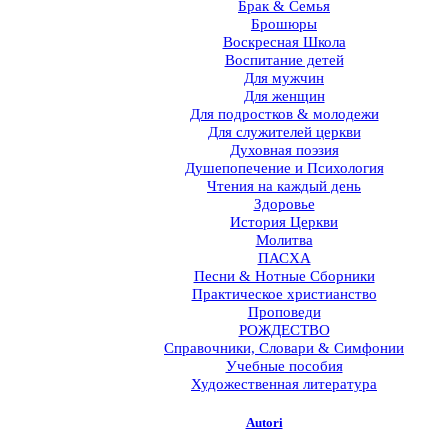
Брак & Семья
Брошюры
Воскресная Школа
Воспитание детей
Для мужчин
Для женщин
Для подростков & молодежи
Для служителей церкви
Духовная поэзия
Душепопечение и Психология
Чтения на каждый день
Здоровье
История Церкви
Молитва
ПАСХА
Песни & Нотные Сборники
Практическое христианство
Проповеди
РОЖДЕСТВО
Справочники, Словари & Симфонии
Учебные пособия
Художественная литература
Autori