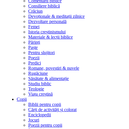
Comentarii biblice
Consiliere biblică
Crăciun
Devoționale & meditații zilnice
Dezvoltare personală
Femei
Istoria creștinismului
Materiale & lecții biblice
Părinți
Paște
Pentru slujitori
Poezii
Predici
Romane, povestiri & nuvele
Rugăciune
Sănătate & alimentație
Studiu biblic
Teologie
Viața creștină
Copii
Biblii pentru copii
Cărți de activități și colorat
Enciclopedii
Jocuri
Poezii pentru copii