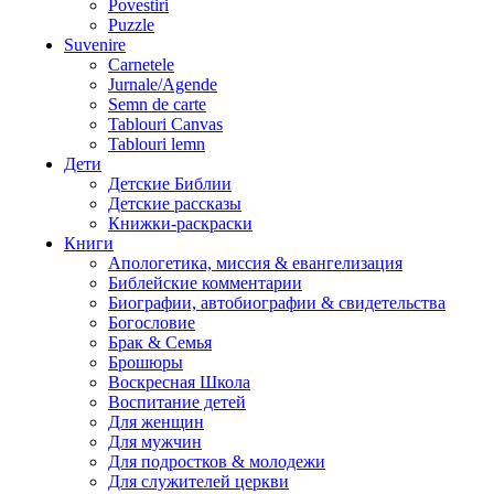
Povestiri
Puzzle
Suvenire
Carnetele
Jurnale/Agende
Semn de carte
Tablouri Canvas
Tablouri lemn
Дети
Детские Библии
Детские рассказы
Книжки-раскраски
Книги
Апологетика, миссия & евангелизация
Библейские комментарии
Биографии, автобиографии & свидетельства
Богословие
Брак & Семья
Брошюры
Воскресная Школа
Воспитание детей
Для женщин
Для мужчин
Для подростков & молодежи
Для служителей церкви