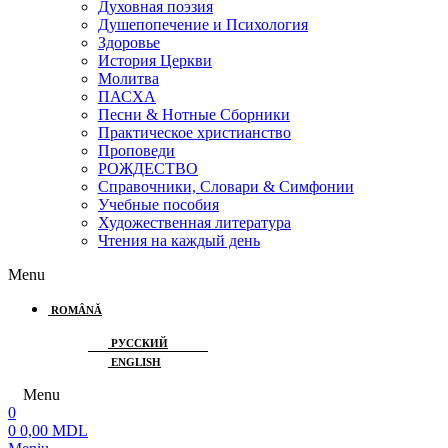
Духовная поэзия
Душепопечение и Психология
Здоровье
История Церкви
Молитва
ПАСХА
Песни & Нотные Сборники
Практическое христианство
Проповеди
РОЖДЕСТВО
Справочники, Словари & Симфонии
Учебные пособия
Художественная литература
Чтения на каждый день
Menu
ROMÂNĂ
РУССКИЙ
ENGLISH
Menu
0
0
0,00
MDL