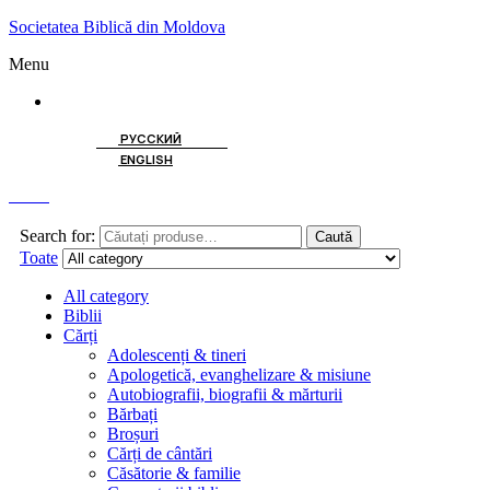
Societatea Biblică din Moldova
Menu
ROMÂNĂ
РУССКИЙ
ENGLISH
Caută
Search for:
Caută
Toate
All category
Biblii
Cărți
Adolescenți & tineri
Apologetică, evanghelizare & misiune
Autobiografii, biografii & mărturii
Bărbați
Broșuri
Cărți de cântări
Căsătorie & familie