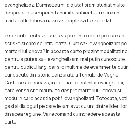
evanghelizez. Dumnezeu m-a ajutat si am studiat multe
despre ei, descoperind anumite subiecte cu care un
martor al lui Iehova nu se asteapta sa fie abordat.
In sensul acesta vreau sa va prezint o carte pe care am
scris-o si care se intituleaza: Cum sa-i evanghelizam pe
martorii lui Iehova? In aceasta carte prezint modalitati noi
pentru a putea sa-i evanghelizam, mai putin cunoscute
pentru publicul larg, dar si o multime de evenimente putin
cunoscute din istoria cenzurata a Turnului de Veghe.
Carte se adreseaza, in special, crestinilor evanghelici,
care vor sa stie mai multe despre martorii lui Iehova si
modul in care acestia pot fi evanghelizati. Totodata, veti
gasi si dialoguri pe care le-am avut cu unii dintre liderii lor
din acea regiune. Va recomand cu incredere aceasta
carte.