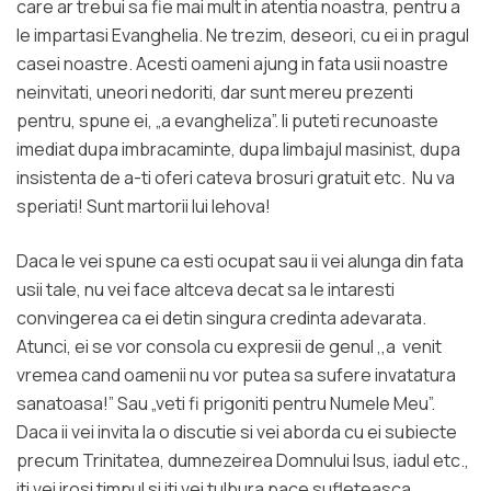
care ar trebui sa fie mai mult in atentia noastra, pentru a
le impartasi Evanghelia. Ne trezim, deseori, cu ei in pragul
casei noastre. Acesti oameni ajung in fata usii noastre
neinvitati, uneori nedoriti, dar sunt mereu prezenti
pentru, spune ei, „a evangheliza”. Ii puteti recunoaste
imediat dupa imbracaminte, dupa limbajul masinist, dupa
insistenta de a-ti oferi cateva brosuri gratuit etc. Nu va
speriati! Sunt martorii lui Iehova!
Daca le vei spune ca esti ocupat sau ii vei alunga din fata
usii tale, nu vei face altceva decat sa le intaresti
convingerea ca ei detin singura credinta adevarata.
Atunci, ei se vor consola cu expresii de genul ,,a venit
vremea cand oamenii nu vor putea sa sufere invatatura
sanatoasa!” Sau „veti fi prigoniti pentru Numele Meu”.
Daca ii vei invita la o discutie si vei aborda cu ei subiecte
precum Trinitatea, dumnezeirea Domnului Isus, iadul etc.,
iti vei irosi timpul si iti vei tulbura pace sufleteasca,