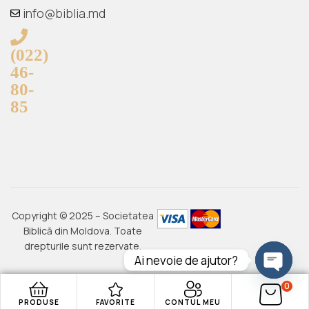
info@biblia.md
(022)
46-
80-
85
Copyright © 2025 – Societatea
Biblică din Moldova. Toate
drepturile sunt rezervate.
Ai nevoie de ajutor?
Open C
0
PRODUSE
FAVORITE
CONTUL MEU