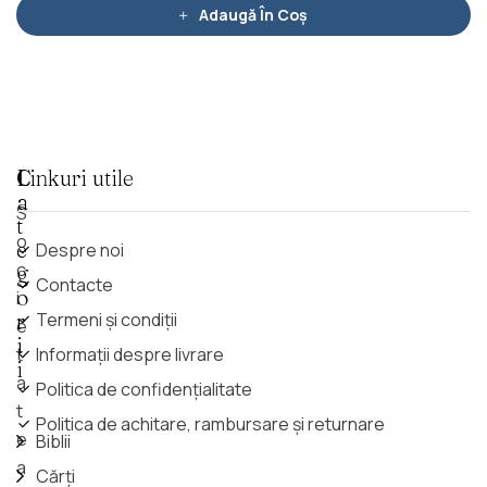
5
Adaugă În Coș
C
Linkuri utile
a
S
t
o
e
Despre noi
c
g
Contacte
o
i
r
Termeni și condiții
e
i
t
Informații despre livrare
i
a
Politica de confidențialitate
t
Politica de achitare, rambursare și returnare
e
Biblii
a
Cărți