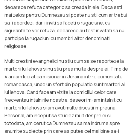
deoarece refuza categoric sa creada in ele. Daca esti
mai zelos pentru Dumnezeu si poate nu stii cum ar trebui
sa-i abordezi, dar ii inviti sa faceti o rugaciune, cu
siguranta te vor refuza, deoarece au fost invatati sa nu
participe la rugaciuni cu membri altor denominatii
religioase.
Multi crestini evanghelici nu stiu cum sa se raporteze la
martorii lui Iehova si nu stiu prea multe despre ei. Timp de
4 ani am lucrat ca misionar in Ucraina intr-o comunitate
romaneasca, unde un sfert din populatie sunt martori ai
lui Iehova. Cand faceam vizite la domiciliul celor care
frecventau intalnirile noastre, deseori m-am intalnit cu
martorii lui Iehova si am avut multe discutii impreuna.
Personal, am inceput sa studiez mult despre ei si,
totodata, am cerut ca Dumnezeu sa ma indrume spre
anumite subiecte prin care as putea cel mai bine sa-i