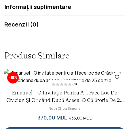
Informații suplimentare
Recenzii (0)
Produse Similare
-15%
(0)
E
Emanuel – O Invitație Pentru A-I Face Loc De
v
a
Crăciun Și Oricând După Aceea. O Călătorie De 25
l
u
a
De Zile
Ruth Chou Simons
t
l
a
370,00
MDL
435,00
MDL
0
d
i
n