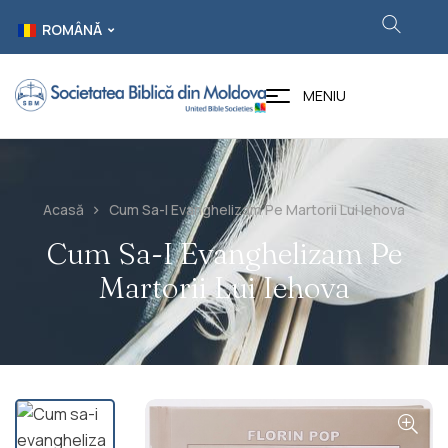
ROMÂNĂ
MENIU
Acasă
Cum Sa-I Evanghelizam Pe Martorii Lui Iehova
Cum Sa-I Evanghelizam Pe
Martorii Lui Iehova