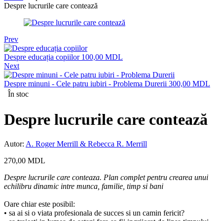
Despre lucrurile care contează
Prev
Despre educația copiilor
100,00
MDL
Next
Despre minuni - Cele patru iubiri - Problema Durerii
300,00
MDL
În stoc
Despre lucrurile care contează
Autor:
A. Roger Merrill & Rebecca R. Merrill
270,00
MDL
Despre lucrurile care conteaza. Plan complet pentru crearea unui
echilibru dinamic intre munca, familie, timp si bani
Oare chiar este posibil:
• sa ai si o viata profesionala de succes si un camin fericit?