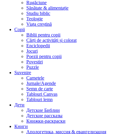
Rugăciune
Sănătate & alimentație
Studiu biblic
Teologie
Viața creștină
Copii
Biblii pentru copii
Cărți de activități și colorat
Enciclopedii
Jocuri
Poezii pentru copii
Povestiri
Puzzle
Suvenire
Carnetele
Jurnale/Agende
Semn de carte
Tablouri Canvas
Tablouri lemn
Дети
Детские Библии
Детские рассказы
Книжки-раскраски
Книги
Апологетика, миссия & евангелизация