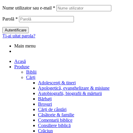
Nume utilizator sau e-mail
*
Parolă
*
Autentificare
Ți-ai uitat parola?
Main menu
Acasă
Produse
Biblii
Cărți
Adolescenți & tineri
Apologetică, evanghelizare & misiune
Autobiografii, biografii & mărturii
Bărbați
Broșuri
Cărți de cântări
Căsătorie & familie
Comentarii biblice
Consiliere biblică
Crăciun