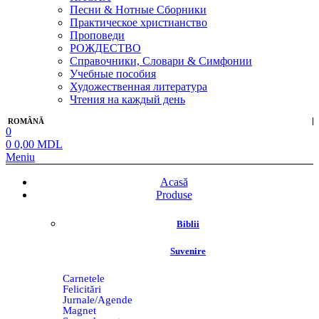
Песни & Нотные Сборники
Практическое христианство
Проповеди
РОЖДЕСТВО
Справочники, Словари & Симфонии
Учебные пособия
Художественная литература
Чтения на каждый день
ROMÂNĂ
0
0
0,00
MDL
Meniu
Acasă
Produse
Biblii
Suvenire
Carnetele
Felicitări
Jurnale/Agende
Magnet