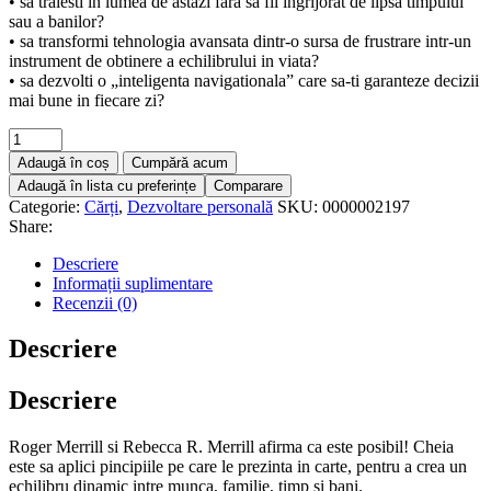
• sa traiesti in lumea de astazi fara sa fii ingrijorat de lipsa timpului
sau a banilor?
• sa transformi tehnologia avansata dintr-o sursa de frustrare intr-un
instrument de obtinere a echilibrului in viata?
• sa dezvolti o „inteligenta navigationala” care sa-ti garanteze decizii
mai bune in fiecare zi?
Adaugă în coș
Cumpără acum
Adaugă în lista cu preferințe
Comparare
Categorie:
Cărți
,
Dezvoltare personală
SKU:
0000002197
Share:
Descriere
Informații suplimentare
Recenzii (0)
Descriere
Descriere
Roger Merrill si
Rebecca R. Merrill
afirma ca este posibil! Cheia
este sa aplici pincipiile pe care le prezinta in carte, pentru a crea un
echilibru dinamic intre munca, familie, timp si bani.