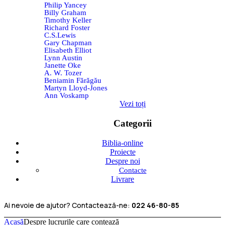
Philip Yancey
Billy Graham
Timothy Keller
Richard Foster
C.S.Lewis
Gary Chapman
Elisabeth Elliot
Lynn Austin
Janette Oke
A. W. Tozer
Beniamin Fărăgău
Martyn Lloyd-Jones
Ann Voskamp
Vezi toți
Categorii
Biblia-online
Proiecte
Despre noi
Contacte
Livrare
Ai nevoie de ajutor? Contactează-ne:
022 46-80-85
Acasă
Despre lucrurile care contează