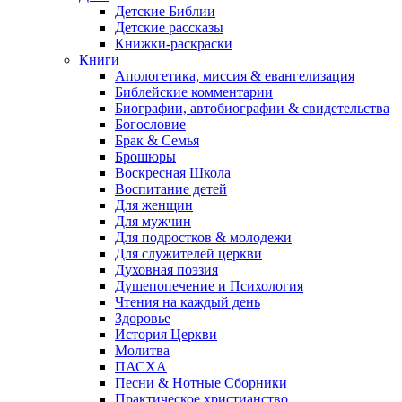
Детские Библии
Детские рассказы
Книжки-раскраски
Книги
Апологетика, миссия & евангелизация
Библейские комментарии
Биографии, автобиографии & свидетельства
Богословие
Брак & Семья
Брошюры
Воскресная Школа
Воспитание детей
Для женщин
Для мужчин
Для подростков & молодежи
Для служителей церкви
Духовная поэзия
Душепопечение и Психология
Чтения на каждый день
Здоровье
История Церкви
Молитва
ПАСХА
Песни & Нотные Сборники
Практическое христианство