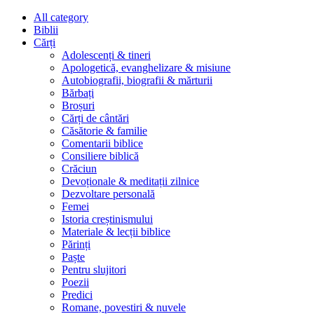
All category
Biblii
Cărți
Adolescenți & tineri
Apologetică, evanghelizare & misiune
Autobiografii, biografii & mărturii
Bărbați
Broșuri
Cărți de cântări
Căsătorie & familie
Comentarii biblice
Consiliere biblică
Crăciun
Devoționale & meditații zilnice
Dezvoltare personală
Femei
Istoria creștinismului
Materiale & lecții biblice
Părinți
Paște
Pentru slujitori
Poezii
Predici
Romane, povestiri & nuvele