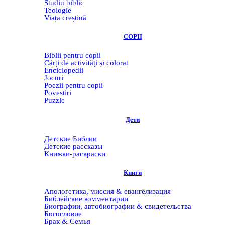
Studiu biblic
Teologie
Viața creștină
COPII
Biblii pentru copii
Cărți de activități și colorat
Enciclopedii
Jocuri
Poezii pentru copii
Povestiri
Puzzle
Дети
Детские Библии
Детские рассказы
Книжки-раскраски
Книги
Апологетика, миссия & евангелизация
Библейские комментарии
Биографии, автобиографии & свидетельства
Богословие
Брак & Семья