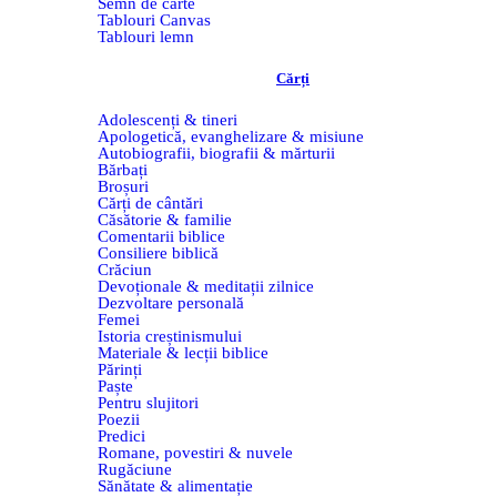
Semn de carte
Tablouri Canvas
Tablouri lemn
Cărți
Adolescenți & tineri
Apologetică, evanghelizare & misiune
Autobiografii, biografii & mărturii
Bărbați
Broșuri
Cărți de cântări
Căsătorie & familie
Comentarii biblice
Consiliere biblică
Crăciun
Devoționale & meditații zilnice
Dezvoltare personală
Femei
Istoria creștinismului
Materiale & lecții biblice
Părinți
Paște
Pentru slujitori
Poezii
Predici
Romane, povestiri & nuvele
Rugăciune
Sănătate & alimentație