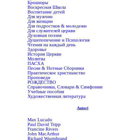
Брошюры
Воскресная Школа
Воспитание детей
Для мужчин
Для женщин
Для подростков & молодежи
Для служителей церкви
Духовная поэзия
Душепопечение и Психология
Чтения на каждый день
Здоровье
История Церкви
Молитва
ПАСХА
Песни & Нотные Сборники
Практическое христианство
Проповеди
РОЖДЕСТВО
Справочники, Словари & Симфонии
Учебные пособия
Художественная литература
Autori
Max Lucado
Paul David Tripp
Francine Rivers
John MacArthur
Richard Wurmbrand