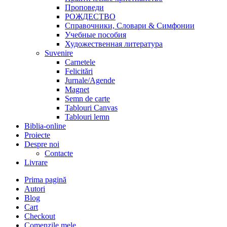
Проповеди
РОЖДЕСТВО
Справочники, Словари & Симфонии
Учебные пособия
Художественная литература
Suvenire
Carnetele
Felicitări
Jurnale/Agende
Magnet
Semn de carte
Tablouri Canvas
Tablouri lemn
Biblia-online
Proiecte
Despre noi
Contacte
Livrare
Prima pagină
Autori
Blog
Cart
Checkout
Comenzile mele