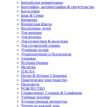
Библейские комментарии
Биографии, автобиографии & свидетельства
Богословие
Брак & Семья
Брошюры
Воскресная Школа
Воспитание детей
Для женщин
Для мужчин
Для подростков & молодежи
Для служителей церкви
Духовная поэзия
Душепопечение и Психология
Здоровье
История Церкви
Молитва
ПАСХА
Песни & Нотные Сборники
Практическое христианство
Проповеди
РОЖДЕСТВО
Справочники, Словари & Симфонии
Учебные пособия
Художественная литература
Чтения на каждый день