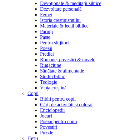
Devoționale & meditații zilnice
Dezvoltare personală
Femei
Istoria creștinismului
Materiale & lecții biblice
Părinți
Paște
Pentru slujitori
Poezii
Predici
Romane, povestiri & nuvele
Rugăciune
Sănătate & alimentație
Studiu biblic
Teologie
Viața creștină
Copii
Biblii pentru copii
Cărți de activități și colorat
Enciclopedii
Jocuri
Poezii pentru copii
Povestiri
Puzzle
Дети