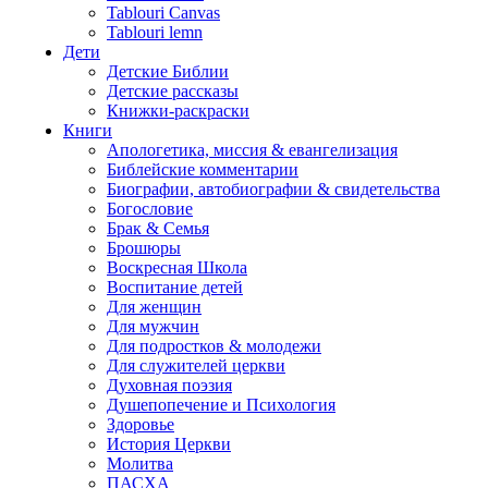
Tablouri Canvas
Tablouri lemn
Дети
Детские Библии
Детские рассказы
Книжки-раскраски
Книги
Апологетика, миссия & евангелизация
Библейские комментарии
Биографии, автобиографии & свидетельства
Богословие
Брак & Семья
Брошюры
Воскресная Школа
Воспитание детей
Для женщин
Для мужчин
Для подростков & молодежи
Для служителей церкви
Духовная поэзия
Душепопечение и Психология
Здоровье
История Церкви
Молитва
ПАСХА