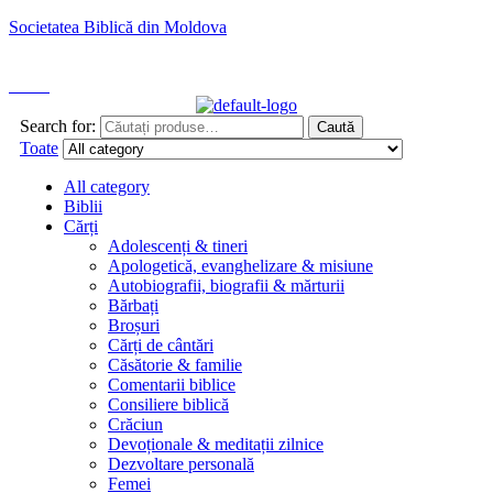
Societatea Biblică din Moldova
ROMÂNĂ
Caută
Search for:
Caută
Toate
All category
Biblii
Cărți
Adolescenți & tineri
Apologetică, evanghelizare & misiune
Autobiografii, biografii & mărturii
Bărbați
Broșuri
Cărți de cântări
Căsătorie & familie
Comentarii biblice
Consiliere biblică
Crăciun
Devoționale & meditații zilnice
Dezvoltare personală
Femei