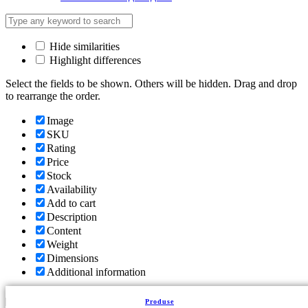
Hide similarities
Highlight differences
Select the fields to be shown. Others will be hidden. Drag and drop
to rearrange the order.
Image
SKU
Rating
Price
Stock
Availability
Add to cart
Description
Content
Weight
Dimensions
Additional information
Click outside to hide the comparison bar
Produse
Comparare