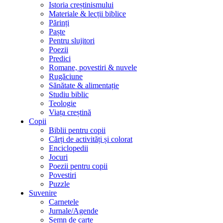
Istoria creștinismului
Materiale & lecții biblice
Părinți
Paște
Pentru slujitori
Poezii
Predici
Romane, povestiri & nuvele
Rugăciune
Sănătate & alimentație
Studiu biblic
Teologie
Viața creștină
Copii
Biblii pentru copii
Cărți de activități și colorat
Enciclopedii
Jocuri
Poezii pentru copii
Povestiri
Puzzle
Suvenire
Carnetele
Jurnale/Agende
Semn de carte