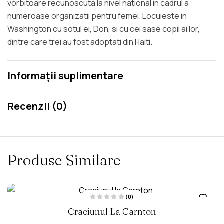
vorbitoare recunoscuta la nivel national in cadrul a
numeroase organizatii pentru femei. Locuieste in
Washington cu sotul ei, Don, si cu cei sase copii ai lor,
dintre care trei au fost adoptati din Haiti.
Informații suplimentare
Recenzii (0)
Produse Similare
(0)
E
Craciunul La Carnton
v
a
l