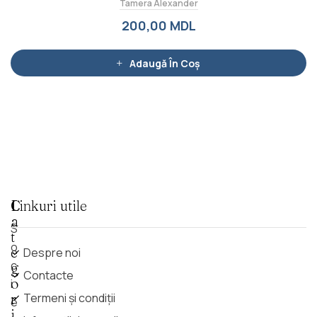
Tamera Alexander
u
a
t
200,00
MDL
l
a
0
d
i
Adaugă În Coș
n
5
C
Linkuri utile
a
S
t
o
e
Despre noi
c
g
Contacte
o
i
r
Termeni și condiții
e
i