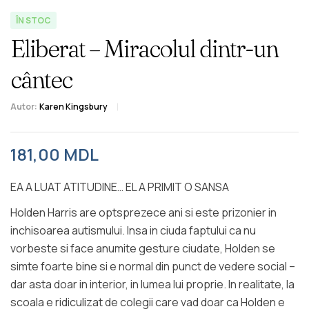
ÎN STOC
Eliberat – Miracolul dintr-un
cântec
Autor:
Karen Kingsbury
181,00
MDL
EA A LUAT ATITUDINE… EL A PRIMIT O SANSA
Holden Harris are optsprezece ani si este prizonier in
inchisoarea autismului. Insa in ciuda faptului ca nu
vorbeste si face anumite gesture ciudate, Holden se
simte foarte bine si e normal din punct de vedere social –
dar asta doar in interior, in lumea lui proprie. In realitate, la
scoala e ridiculizat de colegii care vad doar ca Holden e