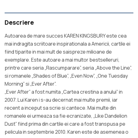
Descriere
Autoarea de mare succes KAREN KINGSBURY este cea
mai indragita scriitoare inspirationala a Americii, cartile ei
fiind tiparite in mai mult de saispreze milioane de
exemplare. Este autoare a mai multor bestselleruri,
printre care seria „Rascumparare”, seria „Above the Line”,
si romanele „Shades of Blue”, „Even Now”, „One Tuesday
Morning” si „Ever After”.
„Ever After” a fost numita „Cartea crestina a anului” in
2007. Lui Karen i s-au decernat mai multe premii, iar
recent a inceput sa scrie si cantece. Mai multe din
romanele ei urmeaza sa fie ecranizate, „Like Dandelion
Dust” fiind prima din cartile ei care a fost transpusa pe
pelicula in septembrie 2010. Karen este de asemenea o