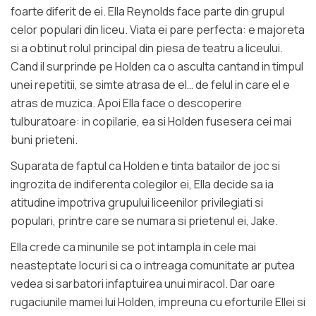
foarte diferit de ei. Ella Reynolds face parte din grupul
celor populari din liceu. Viata ei pare perfecta: e majoreta
si a obtinut rolul principal din piesa de teatru a liceului.
Cand il surprinde pe Holden ca o asculta cantand in timpul
unei repetitii, se simte atrasa de el… de felul in care el e
atras de muzica. Apoi Ella face o descoperire
tulburatoare: in copilarie, ea si Holden fusesera cei mai
buni prieteni.
Suparata de faptul ca Holden e tinta batailor de joc si
ingrozita de indiferenta colegilor ei, Ella decide sa ia
atitudine impotriva grupului liceenilor privilegiati si
populari, printre care se numara si prietenul ei, Jake.
Ella crede ca minunile se pot intampla in cele mai
neasteptate locuri si ca o intreaga comunitate ar putea
vedea si sarbatori infaptuirea unui miracol. Dar oare
rugaciunile mamei lui Holden, impreuna cu eforturile Ellei si