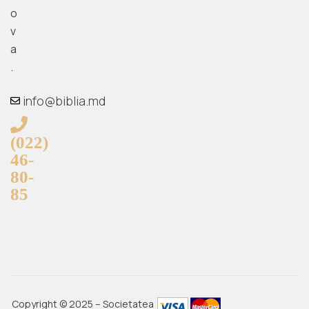
o
v
a
.
info@biblia.md
(022)
46-
80-
85
Copyright © 2025 – Societatea