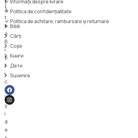
t
Informații despre livrare
i
a
Politica de confidențialitate
t
Politica de achitare, rambursare și returnare
e
Biblii
a
Cărți
B
Copii
i
Книги
b
l
Дети
i
Suvenire
c
ă
î
ş
i
d
e
s