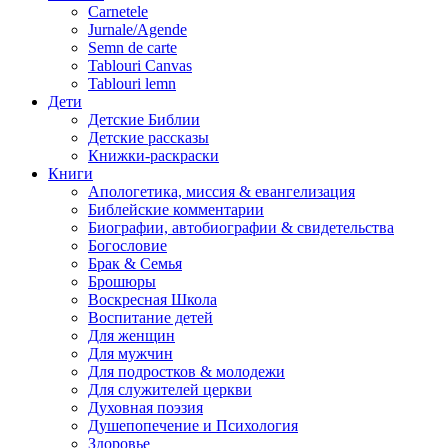
Carnetele
Jurnale/Agende
Semn de carte
Tablouri Canvas
Tablouri lemn
Дети
Детские Библии
Детские рассказы
Книжки-раскраски
Книги
Апологетика, миссия & евангелизация
Библейские комментарии
Биографии, автобиографии & свидетельства
Богословие
Брак & Семья
Брошюры
Воскресная Школа
Воспитание детей
Для женщин
Для мужчин
Для подростков & молодежи
Для служителей церкви
Духовная поэзия
Душепопечение и Психология
Здоровье