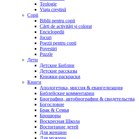
Teologie
Viața creștină
Copii
Biblii pentru copii
Cărți de activități și colorat
Enciclopedii
Jocuri
Poezii pentru copii
Povestiri
Puzzle
Дети
Детские Библии
Детские рассказы
Книжки-раскраски
Книги
Апологетика, миссия & евангелизация
Библейские комментарии
Биографии, автобиографии & свидетельства
Богословие
Брак & Семья
Брошюры
Воскресная Школа
Воспитание детей
Для женщин
Для мужчин