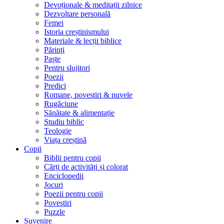
Devoționale & meditații zilnice
Dezvoltare personală
Femei
Istoria creștinismului
Materiale & lecții biblice
Părinți
Paște
Pentru slujitori
Poezii
Predici
Romane, povestiri & nuvele
Rugăciune
Sănătate & alimentație
Studiu biblic
Teologie
Viața creștină
Copii
Biblii pentru copii
Cărți de activități și colorat
Enciclopedii
Jocuri
Poezii pentru copii
Povestiri
Puzzle
Suvenire