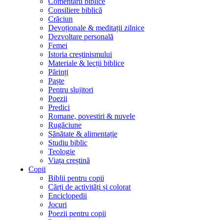
Comentarii biblice
Consiliere biblică
Crăciun
Devoționale & meditații zilnice
Dezvoltare personală
Femei
Istoria creștinismului
Materiale & lecții biblice
Părinți
Paște
Pentru slujitori
Poezii
Predici
Romane, povestiri & nuvele
Rugăciune
Sănătate & alimentație
Studiu biblic
Teologie
Viața creștină
Copii
Biblii pentru copii
Cărți de activități și colorat
Enciclopedii
Jocuri
Poezii pentru copii