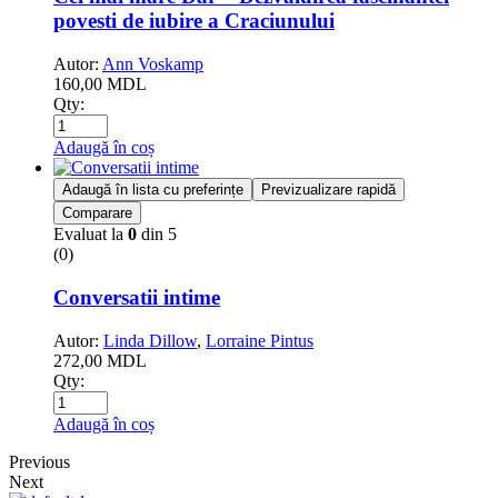
povesti de iubire a Craciunului
Autor:
Ann Voskamp
160,00
MDL
Qty:
Adaugă în coș
Adaugă în lista cu preferințe
Previzualizare rapidă
Comparare
Evaluat la
0
din 5
(0)
Conversatii intime
Autor:
Linda Dillow
,
Lorraine Pintus
272,00
MDL
Qty:
Adaugă în coș
Previous
Next