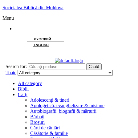
Societatea Biblică din Moldova
Menu
ROMÂNĂ
РУССКИЙ
ENGLISH
Caută
Search for:
Caută
Toate
All category
Biblii
Cărți
Adolescenți & tineri
Apologetică, evanghelizare & misiune
Autobiografii, biografii & mărturii
Bărbați
Broșuri
Cărți de cântări
Căsătorie & familie