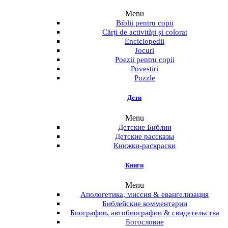
Menu
Biblii pentru copii
Cărți de activități și colorat
Enciclopedii
Jocuri
Poezii pentru copii
Povestiri
Puzzle
Дети
Menu
Детские Библии
Детские рассказы
Книжки-раскраски
Книги
Menu
Апологетика, миссия & евангелизация
Библейские комментарии
Биографии, автобиографии & свидетельства
Богословие