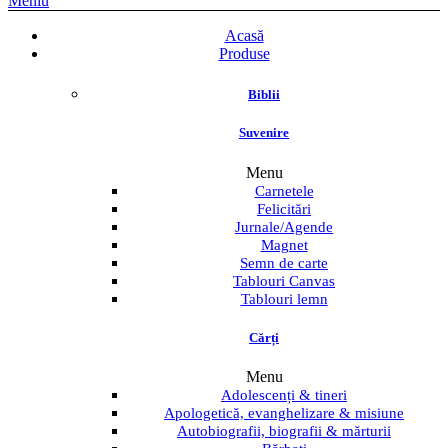
Meniu
Acasă
Produse
Biblii
Suvenire
Menu
Carnetele
Felicitări
Jurnale/Agende
Magnet
Semn de carte
Tablouri Canvas
Tablouri lemn
Cărți
Menu
Adolescenți & tineri
Apologetică, evanghelizare & misiune
Autobiografii, biografii & mărturii