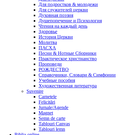
Для подростков & молодежи
Для служителей церкви
Духовная поэзия
Душепопечение и Психология
Чтения на каждый день
Здоровье
История Церкви
Молитва
ПАСХА
Песни & Нотные Сборники
Практическое христианство
Проповеди
РОЖДЕСТВО
Справочники, Словари & Симфонии
Учебные пособия
Художественная литература
Suvenire
Carnetele
Felicitări
Jurnale/Agende
Magnet
Semn de carte
Tablouri Canvas
Tablouri lemn
Biblia-online