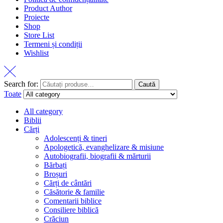
Product Author
Proiecte
Shop
Store List
Termeni și condiții
Wishlist
Search for:
Caută
Toate
All category
Biblii
Cărți
Adolescenți & tineri
Apologetică, evanghelizare & misiune
Autobiografii, biografii & mărturii
Bărbați
Broșuri
Cărți de cântări
Căsătorie & familie
Comentarii biblice
Consiliere biblică
Crăciun