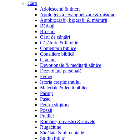
Cărți
Adolescenți & tineri
Apologetică, evanghelizare & misiune
Autobiografii, biografii & mărturii
Bărbați
Broșuri
Cărți de cântări
Căsătorie & familie
Comentarii biblice
Consiliere biblică
Crăciun
Devoționale & meditații zilnice
Dezvoltare personală
Femei
Istoria creștinismului
Materiale & lecții biblice
Părinți
Paște
Pentru slujitori
Poezii
Predici
Romane, povestiri & nuvele
Rugăciune
Sănătate & alimentație
Studiu biblic