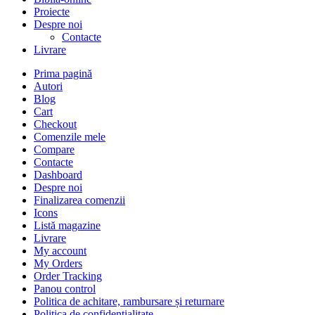
Proiecte
Despre noi
Contacte
Livrare
Prima pagină
Autori
Blog
Cart
Checkout
Comenzile mele
Compare
Contacte
Dashboard
Despre noi
Finalizarea comenzii
Icons
Listă magazine
Livrare
My account
My Orders
Order Tracking
Panou control
Politica de achitare, rambursare și returnare
Politica de confidențialitate