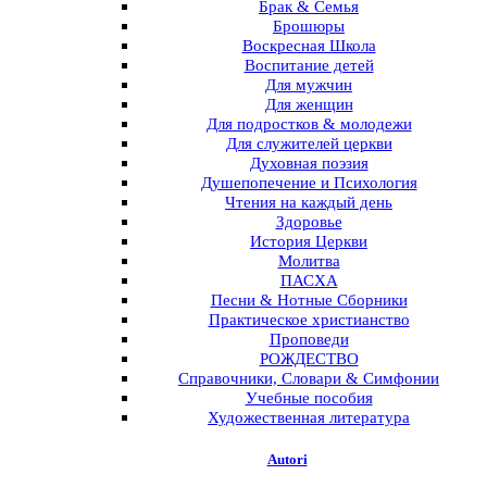
Брак & Семья
Брошюры
Воскресная Школа
Воспитание детей
Для мужчин
Для женщин
Для подростков & молодежи
Для служителей церкви
Духовная поэзия
Душепопечение и Психология
Чтения на каждый день
Здоровье
История Церкви
Молитва
ПАСХА
Песни & Нотные Сборники
Практическое христианство
Проповеди
РОЖДЕСТВО
Справочники, Словари & Симфонии
Учебные пособия
Художественная литература
Autori