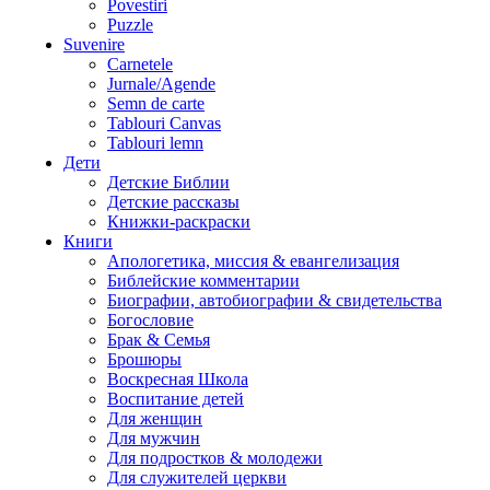
Povestiri
Puzzle
Suvenire
Carnetele
Jurnale/Agende
Semn de carte
Tablouri Canvas
Tablouri lemn
Дети
Детские Библии
Детские рассказы
Книжки-раскраски
Книги
Апологетика, миссия & евангелизация
Библейские комментарии
Биографии, автобиографии & свидетельства
Богословие
Брак & Семья
Брошюры
Воскресная Школа
Воспитание детей
Для женщин
Для мужчин
Для подростков & молодежи
Для служителей церкви