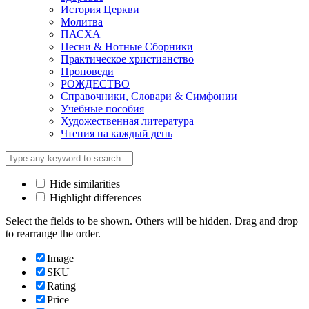
История Церкви
Молитва
ПАСХА
Песни & Нотные Сборники
Практическое христианство
Проповеди
РОЖДЕСТВО
Справочники, Словари & Симфонии
Учебные пособия
Художественная литература
Чтения на каждый день
Hide similarities
Highlight differences
Select the fields to be shown. Others will be hidden. Drag and drop
to rearrange the order.
Image
SKU
Rating
Price