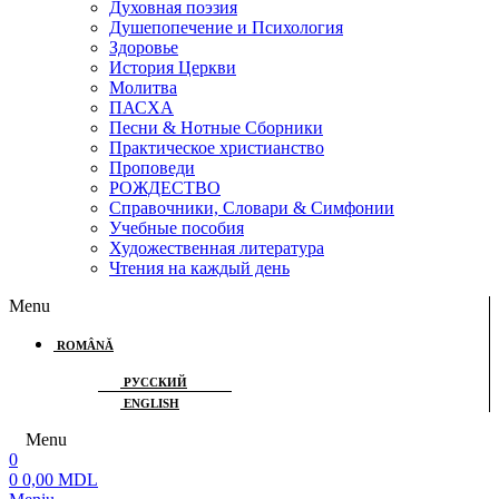
Духовная поэзия
Душепопечение и Психология
Здоровье
История Церкви
Молитва
ПАСХА
Песни & Нотные Сборники
Практическое христианство
Проповеди
РОЖДЕСТВО
Справочники, Словари & Симфонии
Учебные пособия
Художественная литература
Чтения на каждый день
Menu
ROMÂNĂ
РУССКИЙ
ENGLISH
Menu
0
0
0,00
MDL