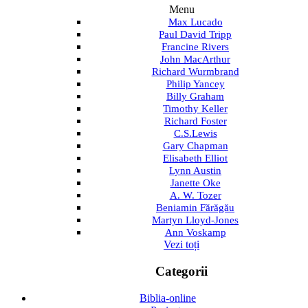
Menu
Max Lucado
Paul David Tripp
Francine Rivers
John MacArthur
Richard Wurmbrand
Philip Yancey
Billy Graham
Timothy Keller
Richard Foster
C.S.Lewis
Gary Chapman
Elisabeth Elliot
Lynn Austin
Janette Oke
A. W. Tozer
Beniamin Fărăgău
Martyn Lloyd-Jones
Ann Voskamp
Vezi toți
Categorii
Biblia-online