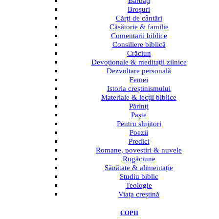
Bărbați
Broșuri
Cărți de cântări
Căsătorie & familie
Comentarii biblice
Consiliere biblică
Crăciun
Devoționale & meditații zilnice
Dezvoltare personală
Femei
Istoria creștinismului
Materiale & lecții biblice
Părinți
Paște
Pentru slujitori
Poezii
Predici
Romane, povestiri & nuvele
Rugăciune
Sănătate & alimentație
Studiu biblic
Teologie
Viața creștină
COPII