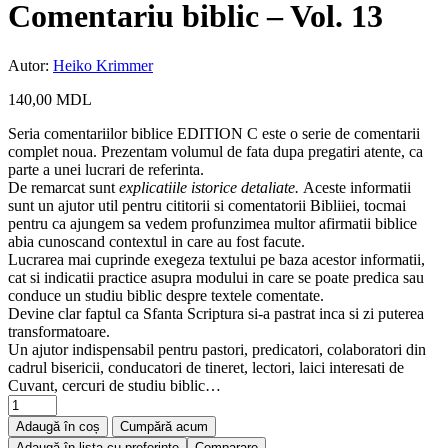
Comentariu biblic – Vol. 13
Autor:
Heiko Krimmer
140,00
MDL
Seria comentariilor biblice EDITION C este o serie de comentarii
complet noua. Prezentam volumul de fata dupa pregatiri atente, ca
parte a unei lucrari de referinta.
De remarcat sunt
explicatiile istorice detaliate.
Aceste informatii
sunt un ajutor util pentru cititorii si comentatorii Bibliiei, tocmai
pentru ca ajungem sa vedem profunzimea multor afirmatii biblice
abia cunoscand contextul in care au fost facute.
Lucrarea mai cuprinde exegeza textului pe baza acestor informatii,
cat si indicatii practice asupra modului in care se poate predica sau
conduce un studiu biblic despre textele comentate.
Devine clar faptul ca Sfanta Scriptura si-a pastrat inca si zi puterea
transformatoare.
Un ajutor indispensabil pentru pastori, predicatori, colaboratori din
cadrul bisericii, conducatori de tineret, lectori, laici interesati de
Cuvant, cercuri de studiu biblic…
Adaugă în coș
Cumpără acum
Adaugă în lista cu preferințe
Comparare