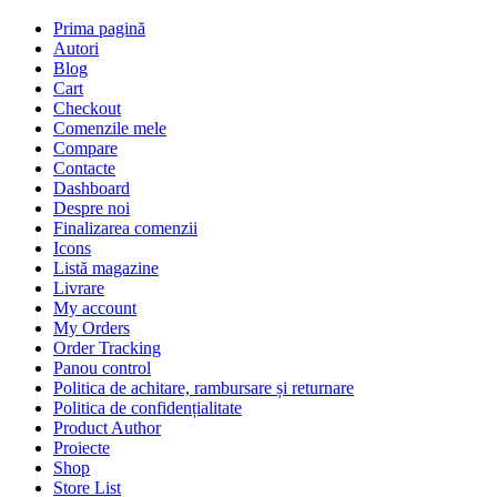
Prima pagină
Autori
Blog
Cart
Checkout
Comenzile mele
Compare
Contacte
Dashboard
Despre noi
Finalizarea comenzii
Icons
Listă magazine
Livrare
My account
My Orders
Order Tracking
Panou control
Politica de achitare, rambursare și returnare
Politica de confidențialitate
Product Author
Proiecte
Shop
Store List