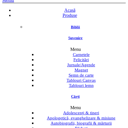
Meniu
Acasă
Produse
Biblii
Suvenire
Menu
Carnetele
Felicitări
Jurnale/Agende
Magnet
Semn de carte
Tablouri Canvas
Tablouri lemn
Cărți
Menu
Adolescenți & tineri
Apologetică, evanghelizare & misiune
Autobiografii, biografii & mărturii