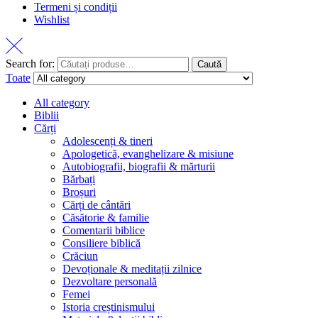
Termeni și condiții
Wishlist
Search for:
Caută
Toate
All category
Biblii
Cărți
Adolescenți & tineri
Apologetică, evanghelizare & misiune
Autobiografii, biografii & mărturii
Bărbați
Broșuri
Cărți de cântări
Căsătorie & familie
Comentarii biblice
Consiliere biblică
Crăciun
Devoționale & meditații zilnice
Dezvoltare personală
Femei
Istoria creștinismului