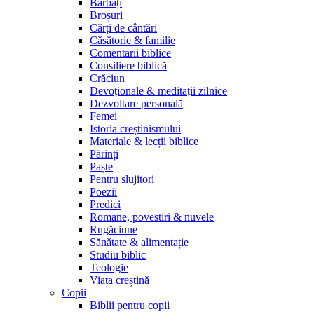
Bărbați
Broșuri
Cărți de cântări
Căsătorie & familie
Comentarii biblice
Consiliere biblică
Crăciun
Devoționale & meditații zilnice
Dezvoltare personală
Femei
Istoria creștinismului
Materiale & lecții biblice
Părinți
Paște
Pentru slujitori
Poezii
Predici
Romane, povestiri & nuvele
Rugăciune
Sănătate & alimentație
Studiu biblic
Teologie
Viața creștină
Copii
Biblii pentru copii