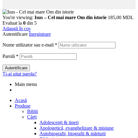
You're viewing:
Isus – Cel mai mare Om din istorie
185,00
MDL
Evaluat la
0
din 5
Adaugă în coș
Autentificare
Înregistrare
Nume utilizator sau e-mail
*
Parolă
*
Autentificare
Ți-ai uitat parola?
Main menu
Acasă
Produse
Biblii
Cărți
Adolescenți & tineri
Apologetică, evanghelizare & misiune
Autobiografii, biografii & mărturii