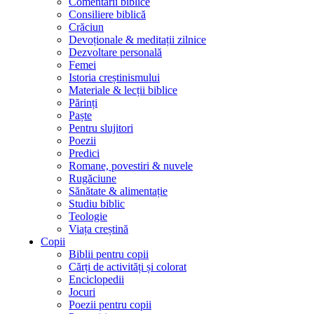
Comentarii biblice
Consiliere biblică
Crăciun
Devoționale & meditații zilnice
Dezvoltare personală
Femei
Istoria creștinismului
Materiale & lecții biblice
Părinți
Paște
Pentru slujitori
Poezii
Predici
Romane, povestiri & nuvele
Rugăciune
Sănătate & alimentație
Studiu biblic
Teologie
Viața creștină
Copii
Biblii pentru copii
Cărți de activități și colorat
Enciclopedii
Jocuri
Poezii pentru copii