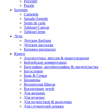
Povestiri
Puzzle
Suvenire
Carnetele
Jurnale/Agende
Semn de carte
Tablouri Canvas
Tablouri lemn
Дети
Детские Библии
Детские рассказы
Книжки-раскраски
Книги
Апологетика, миссия & евангелизация
Библейские комментарии
Биографии, автобиографии & свидетельства
Богословие
Брак & Семья
Брошюры
Воскресная Школа
Воспитание детей
Для женщин
Для мужчин
Для подростков & молодежи
Для служителей церкви