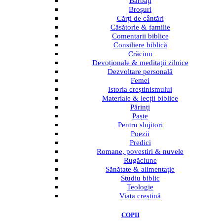
Bărbați
Broșuri
Cărți de cântări
Căsătorie & familie
Comentarii biblice
Consiliere biblică
Crăciun
Devoționale & meditații zilnice
Dezvoltare personală
Femei
Istoria creștinismului
Materiale & lecții biblice
Părinți
Paște
Pentru slujitori
Poezii
Predici
Romane, povestiri & nuvele
Rugăciune
Sănătate & alimentație
Studiu biblic
Teologie
Viața creștină
COPII