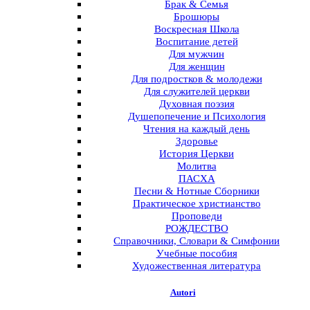
Брак & Семья
Брошюры
Воскресная Школа
Воспитание детей
Для мужчин
Для женщин
Для подростков & молодежи
Для служителей церкви
Духовная поэзия
Душепопечение и Психология
Чтения на каждый день
Здоровье
История Церкви
Молитва
ПАСХА
Песни & Нотные Сборники
Практическое христианство
Проповеди
РОЖДЕСТВО
Справочники, Словари & Симфонии
Учебные пособия
Художественная литература
Autori