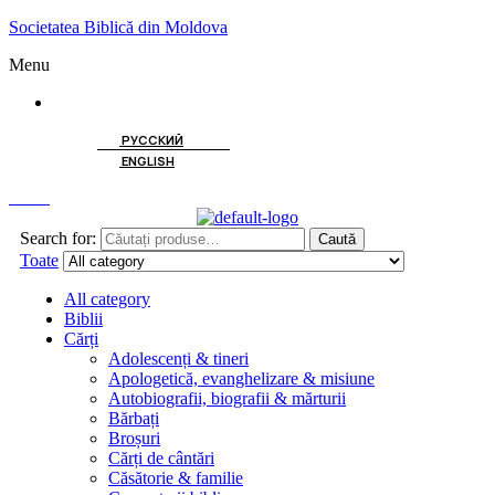
Societatea Biblică din Moldova
Menu
ROMÂNĂ
РУССКИЙ
ENGLISH
Caută
Search for:
Caută
Toate
All category
Biblii
Cărți
Adolescenți & tineri
Apologetică, evanghelizare & misiune
Autobiografii, biografii & mărturii
Bărbați
Broșuri
Cărți de cântări
Căsătorie & familie