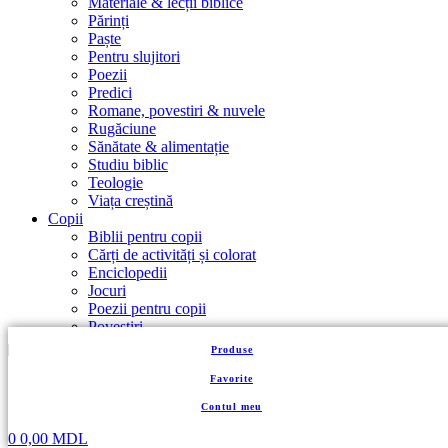
Materiale & lecții biblice
Părinți
Paște
Pentru slujitori
Poezii
Predici
Romane, povestiri & nuvele
Rugăciune
Sănătate & alimentație
Studiu biblic
Teologie
Viața creștină
Copii
Biblii pentru copii
Cărți de activități și colorat
Enciclopedii
Jocuri
Poezii pentru copii
Povestiri
Puzzle
Produse
Suvenire
Carnetele
Favorite
Jurnale/Agende
Contul meu
Semn de carte
Tablouri Canvas
0
0,00
MDL