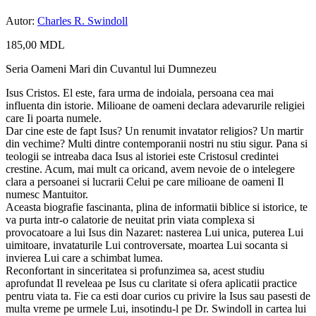
Autor:
Charles R. Swindoll
185,00
MDL
Seria Oameni Mari din Cuvantul lui Dumnezeu
Isus Cristos. El este, fara urma de indoiala, persoana cea mai
influenta din istorie. Milioane de oameni declara adevarurile religiei
care Ii poarta numele.
Dar cine este de fapt Isus? Un renumit invatator religios? Un martir
din vechime? Multi dintre contemporanii nostri nu stiu sigur. Pana si
teologii se intreaba daca Isus al istoriei este Cristosul credintei
crestine. Acum, mai mult ca oricand, avem nevoie de o intelegere
clara a persoanei si lucrarii Celui pe care milioane de oameni Il
numesc Mantuitor.
Aceasta biografie fascinanta, plina de informatii biblice si istorice, te
va purta intr-o calatorie de neuitat prin viata complexa si
provocatoare a lui Isus din Nazaret: nasterea Lui unica, puterea Lui
uimitoare, invataturile Lui controversate, moartea Lui socanta si
invierea Lui care a schimbat lumea.
Reconfortant in sinceritatea si profunzimea sa, acest studiu
aprofundat Il reveleaa pe Isus cu claritate si ofera aplicatii practice
pentru viata ta. Fie ca esti doar curios cu privire la Isus sau pasesti de
multa vreme pe urmele Lui, insotindu-l pe Dr. Swindoll in cartea lui