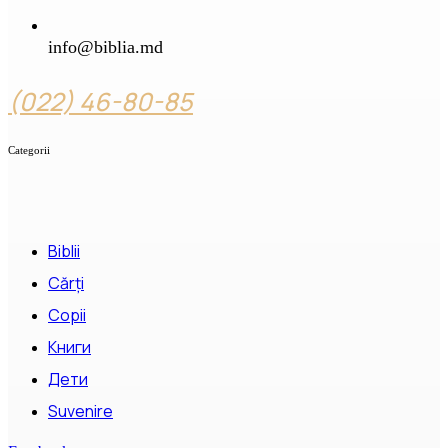
info@biblia.md
(022) 46-80-85
Categorii
Biblii
Cărți
Copii
Книги
Дети
Suvenire