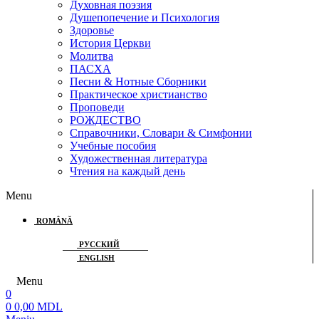
Духовная поэзия
Душепопечение и Психология
Здоровье
История Церкви
Молитва
ПАСХА
Песни & Нотные Сборники
Практическое христианство
Проповеди
РОЖДЕСТВО
Справочники, Словари & Симфонии
Учебные пособия
Художественная литература
Чтения на каждый день
Menu
ROMÂNĂ
РУССКИЙ
ENGLISH
Menu
0
0
0,00
MDL