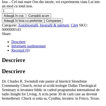
Isus – Cel mai mare Om din istorie, vei experimenta viata Lui intr-
un mod cu totul nou.
Adaugă în coș
Cumpără acum
Adaugă în lista cu preferințe
Comparare
Categorie:
Autobiografii, biografii & mărturii
,
Cărți
SKU:
0000000143
Share:
Descriere
Informații suplimentare
Recenzii (0)
Descriere
Descriere
Dr. Charles R. Swindoll este pastor al bisericii Stonebriar
Community Church, rector al scolii teologie Dallas Theological
Seminary si invatator biblic in cadrul programului international de
radio Insight for Living. A scris peste 30 de carti care au devenit
bestselleruri. Chuck si sotia sa, Cynthia, locuiesc in Frisco, Texas.