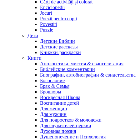
Cărți de activități și colorat
Enciclopedii
Jocuri
Poezii pentru copii
Povestiri
Puzzle
Дети
Детские Библии
Детские рассказы
Книжки-раскраски
Книги
Апологетика, миссия & евангелизация
Библейские комментарии
Биографии, автобиографии & свидетельства
Богословие
Брак & Семья
Брошюры
Воскресная Школа
Воспитание детей
Для женщин
Для мужчин
Для подростков & молодежи
Для служителей церкви
Духовная поэзия
Душепопечение и Психология