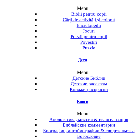
Menu
Biblii pentru copii
Cărți de activități și colorat
Enciclopedii
Jocuri
Poezii pentru copii
Povestiri
Puzzle
Дети
Menu
Детские Библии
Детские рассказы
Книжки-раскраски
Книги
Menu
Апологетика, миссия & евангелизация
Библейские комментарии
Биографии, автобиографии & свидетельства
Богословие