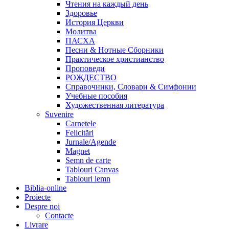
Чтения на каждый день
Здоровье
История Церкви
Молитва
ПАСХА
Песни & Нотные Сборники
Практическое христианство
Проповеди
РОЖДЕСТВО
Справочники, Словари & Симфонии
Учебные пособия
Художественная литература
Suvenire
Carnetele
Felicitări
Jurnale/Agende
Magnet
Semn de carte
Tablouri Canvas
Tablouri lemn
Biblia-online
Proiecte
Despre noi
Contacte
Livrare