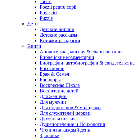
Jocuri
Poezii pentru copii
Povestiri
Puzzle
Дети
Детские Библии
Детские рассказы
Книжки-раскраски
Книги
Апологетика, миссия & евангелизация
Библейские комментарии
Биографии, автобиографии & свидетельства
Богословие
Брак & Семья
Брошюры
Воскресная Школа
Воспитание детей
Для женщин
Для мужчин
Для подростков & молодежи
Для служителей церкви
Духовная поэзия
Душепопечение и Психология
Чтения на каждый день
Здоровье