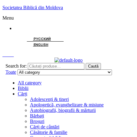
Societatea Biblică din Moldova
Menu
ROMÂNĂ
РУССКИЙ
ENGLISH
Caută
Search for:
Caută
Toate
All category
Biblii
Cărți
Adolescenți & tineri
Apologetică, evanghelizare & misiune
Autobiografii, biografii & mărturii
Bărbați
Broșuri
Cărți de cântări
Căsătorie & familie