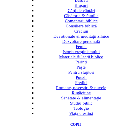
Bărbați
Broșuri
Cărți de cântări
Căsătorie & familie
Comentarii biblice
Consiliere biblică
Crăciun
Devoționale & meditații zilnice
Dezvoltare personală
Femei
Istoria creștinismului
Materiale & lecții biblice
Părinți
Paște
Pentru slujitori
Poezii
Predici
Romane, povestiri & nuvele
Rugăciune
Sănătate & alimentație
Studiu biblic
Teologie
Viața creștină
COPII