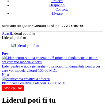
Proiecte
Despre noi
Contacte
Livrare
Ai nevoie de ajutor? Contactează-ne:
022 46-80-85
Acasă
Liderul poti fi tu
Liderul poti fi tu
Prev
Lider pentru o noua generatie - 5 principii fundamentale pentru cei
care vor modela viitorul
106,00
MDL
Next
Planificarea creativa a afacerii
353,00
MDL
Stoc epuizat
Liderul poti fi tu