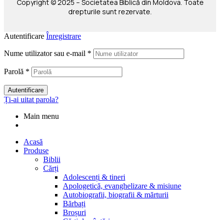
Copyright © 2025 – Societatea Biblică din Moldova. Toate
drepturile sunt rezervate.
Autentificare
Înregistrare
Nume utilizator sau e-mail
*
Parolă
*
Autentificare
Ți-ai uitat parola?
Main menu
Acasă
Produse
Biblii
Cărți
Adolescenți & tineri
Apologetică, evanghelizare & misiune
Autobiografii, biografii & mărturii
Bărbați
Broșuri