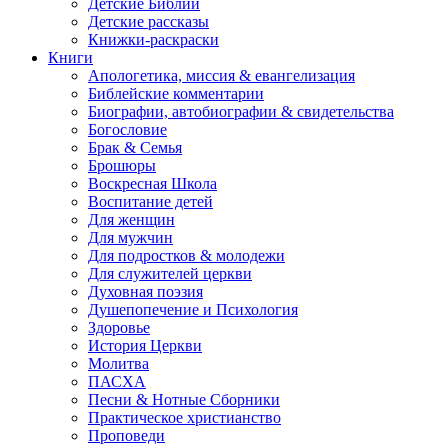
Детские Библии
Детские рассказы
Книжки-раскраски
Книги
Апологетика, миссия & евангелизация
Библейские комментарии
Биографии, автобиографии & свидетельства
Богословие
Брак & Семья
Брошюры
Воскресная Школа
Воспитание детей
Для женщин
Для мужчин
Для подростков & молодежи
Для служителей церкви
Духовная поэзия
Душепопечение и Психология
Здоровье
История Церкви
Молитва
ПАСХА
Песни & Нотные Сборники
Практическое христианство
Проповеди