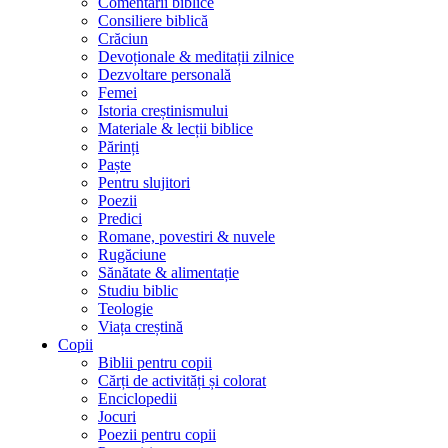
Comentarii biblice
Consiliere biblică
Crăciun
Devoționale & meditații zilnice
Dezvoltare personală
Femei
Istoria creștinismului
Materiale & lecții biblice
Părinți
Paște
Pentru slujitori
Poezii
Predici
Romane, povestiri & nuvele
Rugăciune
Sănătate & alimentație
Studiu biblic
Teologie
Viața creștină
Copii
Biblii pentru copii
Cărți de activități și colorat
Enciclopedii
Jocuri
Poezii pentru copii