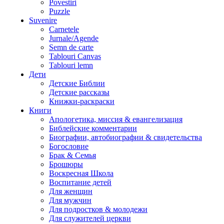
Povestiri
Puzzle
Suvenire
Carnetele
Jurnale/Agende
Semn de carte
Tablouri Canvas
Tablouri lemn
Дети
Детские Библии
Детские рассказы
Книжки-раскраски
Книги
Апологетика, миссия & евангелизация
Библейские комментарии
Биографии, автобиографии & свидетельства
Богословие
Брак & Семья
Брошюры
Воскресная Школа
Воспитание детей
Для женщин
Для мужчин
Для подростков & молодежи
Для служителей церкви