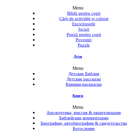
Menu
Biblii pentru copii
Cărți de activități și colorat
Enciclopedii
Jocuri
Poezii pentru copii
Povestiri
Puzzle
Дети
Menu
Детские Библии
Детские рассказы
Книжки-раскраски
Книги
Menu
Апологетика, миссия & евангелизация
Библейские комментарии
Биографии, автобиографии & свидетельства
Богословие