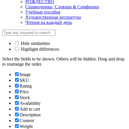
РОЖДЕСТВО
Справочники, Словари & Симфонии
Учебные пособия
Художественная литература
Чтения на каждый день
Hide similarities
Highlight differences
Select the fields to be shown. Others will be hidden. Drag and drop
to rearrange the order.
Image
SKU
Rating
Price
Stock
Availability
Add to cart
Description
Content
Weight