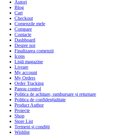
Autori
Blog
Cart
Checkout
Comenzile mele
Compare
Contacte
Dashboard
Despre noi
Finalizarea comenzii
Icons
Listă magazine
Livrare
My account
My Orders
Order Tracking
Panou control
Politica de achitare, rambursare și returnare
Politica de confidențialitate
Product Author
Proiecte
Shop
Store List
Termeni și condiții
Wishlist