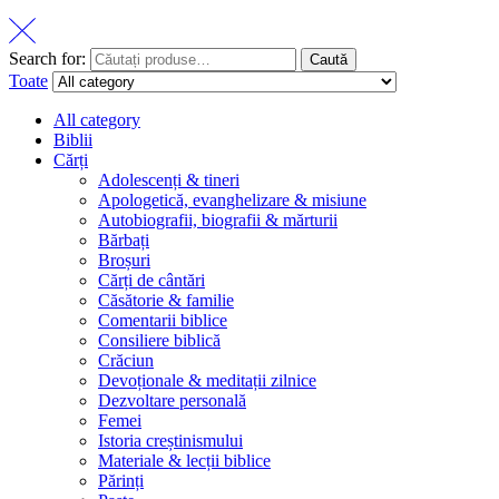
Search for:
Caută
Toate
All category
Biblii
Cărți
Adolescenți & tineri
Apologetică, evanghelizare & misiune
Autobiografii, biografii & mărturii
Bărbați
Broșuri
Cărți de cântări
Căsătorie & familie
Comentarii biblice
Consiliere biblică
Crăciun
Devoționale & meditații zilnice
Dezvoltare personală
Femei
Istoria creștinismului
Materiale & lecții biblice
Părinți