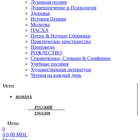
Духовная поэзия
Душепопечение и Психология
Здоровье
История Церкви
Молитва
ПАСХА
Песни & Нотные Сборники
Практическое христианство
Проповеди
РОЖДЕСТВО
Справочники, Словари & Симфонии
Учебные пособия
Художественная литература
Чтения на каждый день
Menu
ROMÂNĂ
РУССКИЙ
ENGLISH
Menu
0
0
0,00
MDL