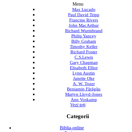
Menu
Max Lucado
Paul David Tripp
Francine Rivers
John MacArthur
Richard Wurmbrand
Philip Yancey
Billy Graham
Timothy Keller
Richard Foster
C.S.Lewis
Gary Chapman
Elisabeth Elliot
Lynn Austin
Janette Oke
A. W. Tozer
Beniamin Fărăgău
Martyn Lloyd-Jones
Ann Voskamp
Vezi toți
Categorii
Biblia-online