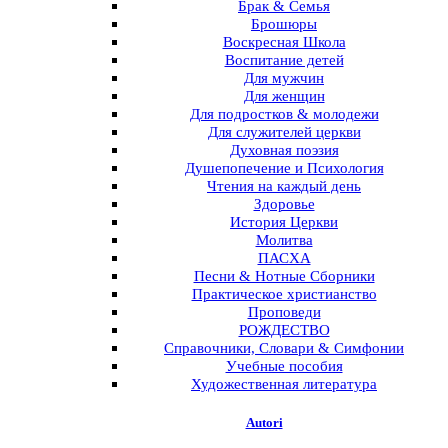
Брак & Семья
Брошюры
Воскресная Школа
Воспитание детей
Для мужчин
Для женщин
Для подростков & молодежи
Для служителей церкви
Духовная поэзия
Душепопечение и Психология
Чтения на каждый день
Здоровье
История Церкви
Молитва
ПАСХА
Песни & Нотные Сборники
Практическое христианство
Проповеди
РОЖДЕСТВО
Справочники, Словари & Симфонии
Учебные пособия
Художественная литература
Autori