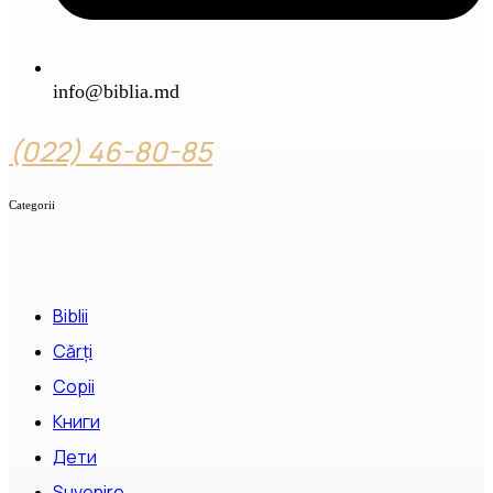
info@biblia.md
(022) 46-80-85
Categorii
Biblii
Cărți
Copii
Книги
Дети
Suvenire