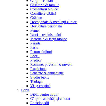
Cărți de cântări
Căsătorie & familie
Comentarii biblice
Consiliere biblică
Crăciun
Devoționale & meditații zilnice
Dezvoltare personală
Femei
Istoria creștinismului
Materiale & lecții biblice
Părinți
Paște
Pentru slujitori
Poezii
Predici
Romane, povestiri & nuvele
Rugăciune
Sănătate & alimentație
Studiu biblic
Teologie
Viața creștină
Copii
Biblii pentru copii
Cărți de activități și colorat
Enciclopedii