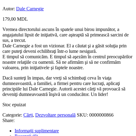
Autor:
Dale Carnegie
179,00
MDL
Vremea directorului ascuns în spatele unui birou impunător, a
angajatului lipsit de iniţiativă, care aşteaptă să primească sarcini de
sus, a trecut.
Dale Carnegie a fost un vizionar. El a căutat şi a găsit soluţia prin
care puteţi deveni echilibraţi într-o lume nesigură.
E timpul să comunicăm. E timpul să aşezăm în centrul preocupărilor
noastre relaţiile cu oamenii. Să ne afirmăm şi să ne confirmăm
valoarea, prin iniţiativele şi faptele noastre.
Dacă sunteţi în impas, dar vreţi să schimbaţi ceva în viaţa
dumneavoastră, a familiei, a firmei pentru care lucraţi, aplicaţi
principiile lui Dale Carnegie. Autorii acestei cărţi vă provoacă să
deveniţi dumneavoastră înşivă un conducător. Un lider!
Stoc epuizat
Categorie:
Cărți
,
Dezvoltare personală
SKU:
0000000866
Share:
Informații suplimentare