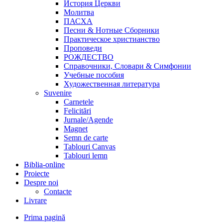
История Церкви
Молитва
ПАСХА
Песни & Нотные Сборники
Практическое христианство
Проповеди
РОЖДЕСТВО
Справочники, Словари & Симфонии
Учебные пособия
Художественная литература
Suvenire
Carnetele
Felicitări
Jurnale/Agende
Magnet
Semn de carte
Tablouri Canvas
Tablouri lemn
Biblia-online
Proiecte
Despre noi
Contacte
Livrare
Prima pagină