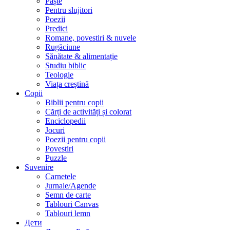
Paște
Pentru slujitori
Poezii
Predici
Romane, povestiri & nuvele
Rugăciune
Sănătate & alimentație
Studiu biblic
Teologie
Viața creștină
Copii
Biblii pentru copii
Cărți de activități și colorat
Enciclopedii
Jocuri
Poezii pentru copii
Povestiri
Puzzle
Suvenire
Carnetele
Jurnale/Agende
Semn de carte
Tablouri Canvas
Tablouri lemn
Дети