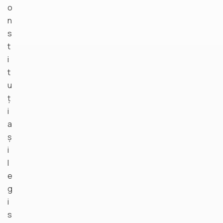
o
n
s
t
i
t
u
ț
i
a
ș
i
l
e
g
i
s