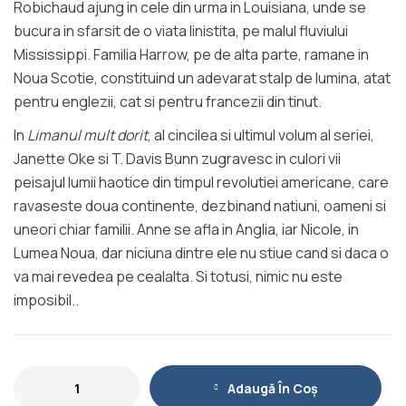
Robichaud ajung in cele din urma in Louisiana, unde se
bucura in sfarsit de o viata linistita, pe malul fluviului
Mississippi. Familia Harrow, pe de alta parte, ramane in
Noua Scotie, constituind un adevarat stalp de lumina, atat
pentru englezii, cat si pentru francezii din tinut.
In
Limanul mult dorit
, al cincilea si ultimul volum al seriei,
Janette Oke si T. Davis Bunn zugravesc in culori vii
peisajul lumii haotice din timpul revolutiei americane, care
ravaseste doua continente, dezbinand natiuni, oameni si
uneori chiar familii. Anne se afla in Anglia, iar Nicole, in
Lumea Noua, dar niciuna dintre ele nu stiue cand si daca o
va mai revedea pe cealalta. Si totusi, nimic nu este
imposibil..
Adaugă În Coș