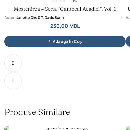
(0)
E
Mostenirea – Seria ”Cantecul Acadiei”, Vol. 3
U
v
a
l
Autor:
Janette Oke & T. Davis Bunn
Au
u
a
230,00
t
MDL
l
a
0
d
i
Adaugă În Coș
n
5
Produse Similare