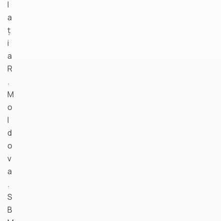
l
a
ț
i
a
R
.
M
o
l
d
o
v
a
.
S
B