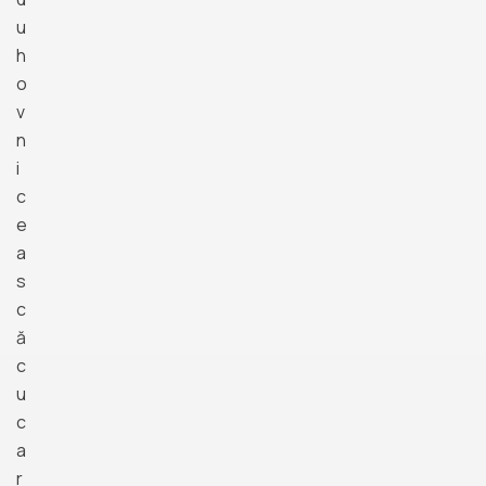
u
h
o
v
n
i
c
e
a
s
c
ă
c
u
c
a
r