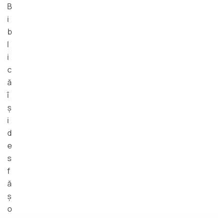
B
i
b
l
i
c
ă
î
ş
i
d
e
s
f
ă
ş
o