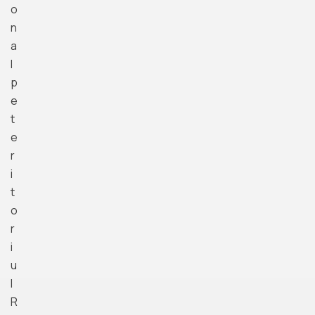
o
n
a
l
p
e
t
e
r
i
t
o
r
i
u
l
R