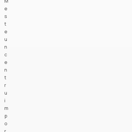
M
e
s
t
e
u
n
c
e
n
t
r
u
i
m
p
o
r