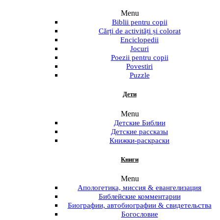
Menu
Biblii pentru copii
Cărți de activități și colorat
Enciclopedii
Jocuri
Poezii pentru copii
Povestiri
Puzzle
Дети
Menu
Детские Библии
Детские рассказы
Книжки-раскраски
Книги
Menu
Апологетика, миссия & евангелизация
Библейские комментарии
Биографии, автобиографии & свидетельства
Богословие