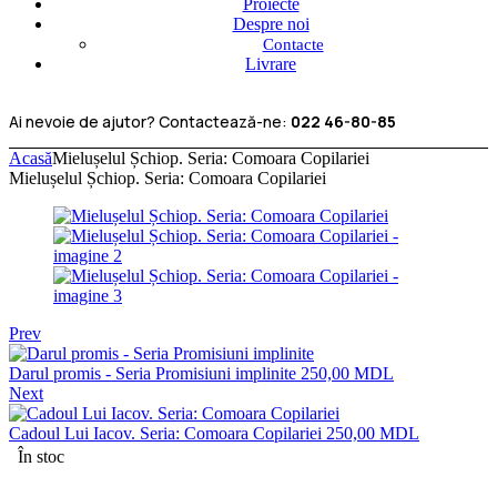
Proiecte
Despre noi
Contacte
Livrare
Ai nevoie de ajutor? Contactează-ne:
022 46-80-85
Acasă
Mielușelul Șchiop. Seria: Comoara Copilariei
Mielușelul Șchiop. Seria: Comoara Copilariei
Prev
Darul promis - Seria Promisiuni implinite
250,00
MDL
Next
Cadoul Lui Iacov. Seria: Comoara Copilariei
250,00
MDL
În stoc