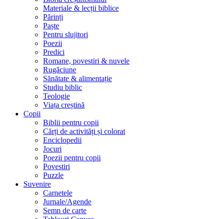
Materiale & lecții biblice
Părinți
Paște
Pentru slujitori
Poezii
Predici
Romane, povestiri & nuvele
Rugăciune
Sănătate & alimentație
Studiu biblic
Teologie
Viața creștină
Copii
Biblii pentru copii
Cărți de activități și colorat
Enciclopedii
Jocuri
Poezii pentru copii
Povestiri
Puzzle
Suvenire
Carnetele
Jurnale/Agende
Semn de carte