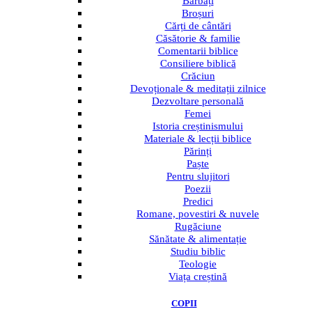
Bărbați
Broșuri
Cărți de cântări
Căsătorie & familie
Comentarii biblice
Consiliere biblică
Crăciun
Devoționale & meditații zilnice
Dezvoltare personală
Femei
Istoria creștinismului
Materiale & lecții biblice
Părinți
Paște
Pentru slujitori
Poezii
Predici
Romane, povestiri & nuvele
Rugăciune
Sănătate & alimentație
Studiu biblic
Teologie
Viața creștină
COPII