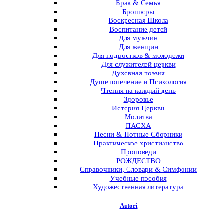
Брак & Семья
Брошюры
Воскресная Школа
Воспитание детей
Для мужчин
Для женщин
Для подростков & молодежи
Для служителей церкви
Духовная поэзия
Душепопечение и Психология
Чтения на каждый день
Здоровье
История Церкви
Молитва
ПАСХА
Песни & Нотные Сборники
Практическое христианство
Проповеди
РОЖДЕСТВО
Справочники, Словари & Симфонии
Учебные пособия
Художественная литература
Autori