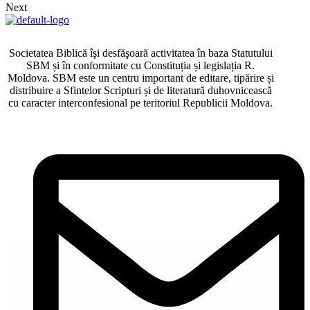
Next
Societatea Biblică îşi desfăşoară activitatea în baza Statutului
SBM și în conformitate cu Constituția și legislația R.
Moldova. SBM este un centru important de editare, tipărire și
distribuire a Sfintelor Scripturi și de literatură duhovnicească
cu caracter interconfesional pe teritoriul Republicii Moldova.