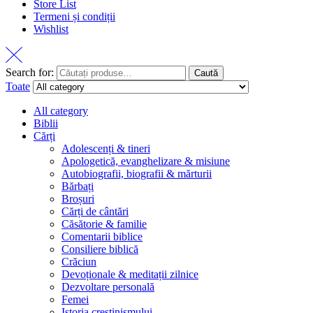
Store List
Termeni și condiții
Wishlist
Search for:
Caută
Toate
All category
Biblii
Cărți
Adolescenți & tineri
Apologetică, evanghelizare & misiune
Autobiografii, biografii & mărturii
Bărbați
Broșuri
Cărți de cântări
Căsătorie & familie
Comentarii biblice
Consiliere biblică
Crăciun
Devoționale & meditații zilnice
Dezvoltare personală
Femei
Istoria creștinismului