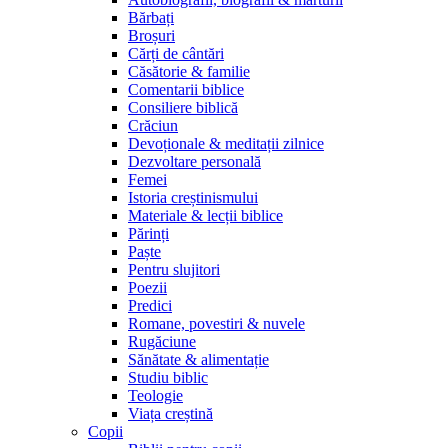
Bărbați
Broșuri
Cărți de cântări
Căsătorie & familie
Comentarii biblice
Consiliere biblică
Crăciun
Devoționale & meditații zilnice
Dezvoltare personală
Femei
Istoria creștinismului
Materiale & lecții biblice
Părinți
Paște
Pentru slujitori
Poezii
Predici
Romane, povestiri & nuvele
Rugăciune
Sănătate & alimentație
Studiu biblic
Teologie
Viața creștină
Copii