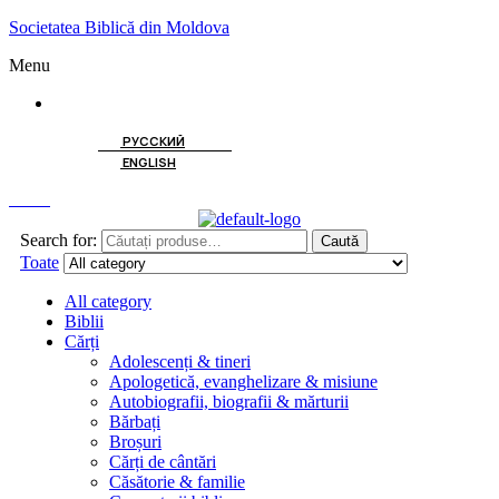
Societatea Biblică din Moldova
Menu
ROMÂNĂ
РУССКИЙ
ENGLISH
Caută
Search for:
Caută
Toate
All category
Biblii
Cărți
Adolescenți & tineri
Apologetică, evanghelizare & misiune
Autobiografii, biografii & mărturii
Bărbați
Broșuri
Cărți de cântări
Căsătorie & familie