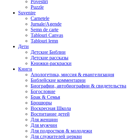
Povestiri
Puzzle
Suvenire
Carnetele
Jurnale/Agende
Semn de carte
Tablouri Canvas
Tablouri lemn
Дети
Детские Библии
Детские рассказы
Книжки-раскраски
Книги
Апологетика, миссия & евангелизация
Библейские комментарии
Биографии, автобиографии & свидетельства
Богословие
Брак & Семья
Брошюры
Воскресная Школа
Воспитание детей
Для женщин
Для мужчин
Для подростков & молодежи
Для служителей церкви