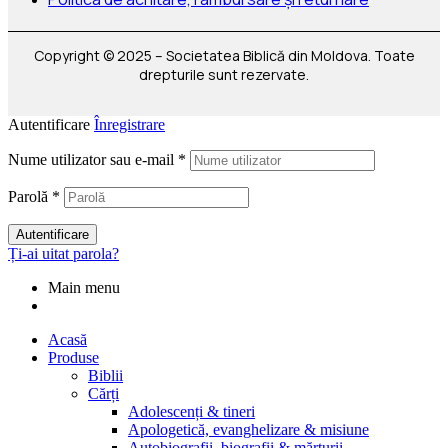
Copyright © 2025 – Societatea Biblică din Moldova. Toate
drepturile sunt rezervate.
Autentificare
Înregistrare
Nume utilizator sau e-mail
*
Parolă
*
Autentificare
Ți-ai uitat parola?
Main menu
Acasă
Produse
Biblii
Cărți
Adolescenți & tineri
Apologetică, evanghelizare & misiune
Autobiografii, biografii & mărturii