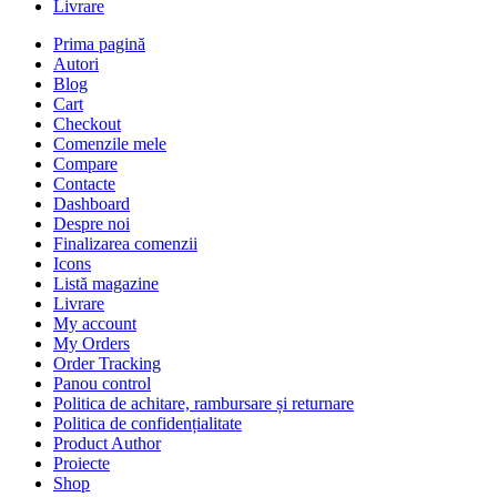
Livrare
Prima pagină
Autori
Blog
Cart
Checkout
Comenzile mele
Compare
Contacte
Dashboard
Despre noi
Finalizarea comenzii
Icons
Listă magazine
Livrare
My account
My Orders
Order Tracking
Panou control
Politica de achitare, rambursare și returnare
Politica de confidențialitate
Product Author
Proiecte
Shop