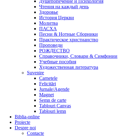
Душепопечение и Психология
Чтения на каждый день
Здоровье
История Церкви
Молитва
ПАСХА
Песни & Нотные Сборники
Практическое христианство
Проповеди
РОЖДЕСТВО
Справочники, Словари & Симфонии
Учебные пособия
Художественная литература
Suvenire
Carnetele
Felicitări
Jurnale/Agende
Magnet
Semn de carte
Tablouri Canvas
Tablouri lemn
Biblia-online
Proiecte
Despre noi
Contacte