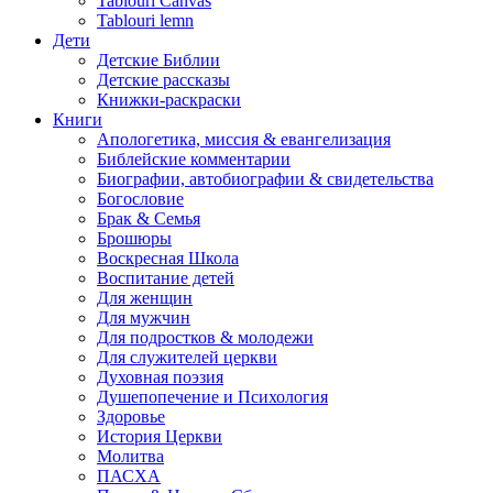
Tablouri Canvas
Tablouri lemn
Дети
Детские Библии
Детские рассказы
Книжки-раскраски
Книги
Апологетика, миссия & евангелизация
Библейские комментарии
Биографии, автобиографии & свидетельства
Богословие
Брак & Семья
Брошюры
Воскресная Школа
Воспитание детей
Для женщин
Для мужчин
Для подростков & молодежи
Для служителей церкви
Духовная поэзия
Душепопечение и Психология
Здоровье
История Церкви
Молитва
ПАСХА