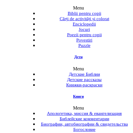
Menu
Biblii pentru copii
Cărți de activități și colorat
Enciclopedii
Jocuri
Poezii pentru copii
Povestiri
Puzzle
Дети
Menu
Детские Библии
Детские рассказы
Книжки-раскраски
Книги
Menu
Апологетика, миссия & евангелизация
Библейские комментарии
Биографии, автобиографии & свидетельства
Богословие