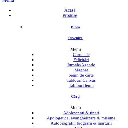
Meniu
Acasă
Produse
Biblii
Suvenire
Menu
Carnetele
Felicitări
Jurnale/Agende
Magnet
Semn de carte
Tablouri Canvas
Tablouri lemn
Cărți
Menu
Adolescenți & tineri
Apologetică, evanghelizare & misiune
Autobiografii, biografii & mărturii