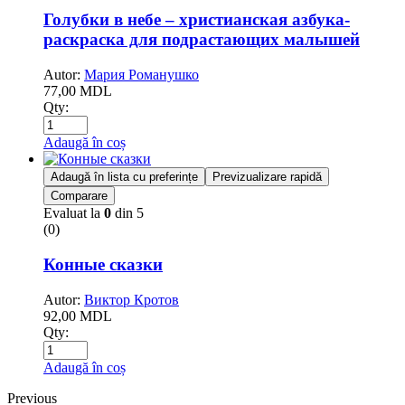
Голубки в небе – христианская азбука-
раскраска для подрастающих малышей
Autor:
Мария Романушко
77,00
MDL
Qty:
Adaugă în coș
Adaugă în lista cu preferințe
Previzualizare rapidă
Comparare
Evaluat la
0
din 5
(0)
Конные сказки
Autor:
Виктор Кротов
92,00
MDL
Qty:
Adaugă în coș
Previous