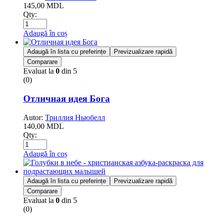
145,00
MDL
Qty:
Adaugă în coș
Adaugă în lista cu preferințe
Previzualizare rapidă
Comparare
Evaluat la
0
din 5
(0)
Отличная идея Бога
Autor:
Триллия Ньюбелл
140,00
MDL
Qty:
Adaugă în coș
Adaugă în lista cu preferințe
Previzualizare rapidă
Comparare
Evaluat la
0
din 5
(0)