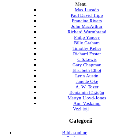
Menu
Max Lucado
Paul David Tripp
Francine Rivers
John MacArthur
Richard Wurmbrand
Philip Yancey
Billy Graham
Timothy Keller
Richard Foster
C.S.Lewis
Gary Chapman
Elisabeth Elliot
Lynn Austin
Janette Oke
A. W. Tozer
Beniamin Fărăgău
Martyn Lloyd-Jones
Ann Voskamp
Vezi toți
Categorii
Biblia-online