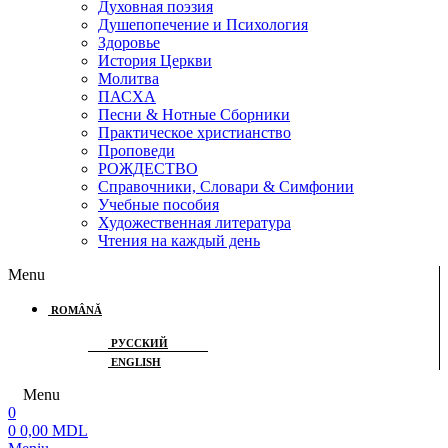
Духовная поэзия
Душепопечение и Психология
Здоровье
История Церкви
Молитва
ПАСХА
Песни & Нотные Сборники
Практическое христианство
Проповеди
РОЖДЕСТВО
Справочники, Словари & Симфонии
Учебные пособия
Художественная литература
Чтения на каждый день
Menu
ROMÂNĂ
РУССКИЙ
ENGLISH
Menu
0
0
0,00
MDL