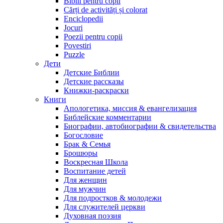
Biblii pentru copii
Cărți de activități și colorat
Enciclopedii
Jocuri
Poezii pentru copii
Povestiri
Puzzle
Дети
Детские Библии
Детские рассказы
Книжки-раскраски
Книги
Апологетика, миссия & евангелизация
Библейские комментарии
Биографии, автобиографии & свидетельства
Богословие
Брак & Семья
Брошюры
Воскресная Школа
Воспитание детей
Для женщин
Для мужчин
Для подростков & молодежи
Для служителей церкви
Духовная поэзия