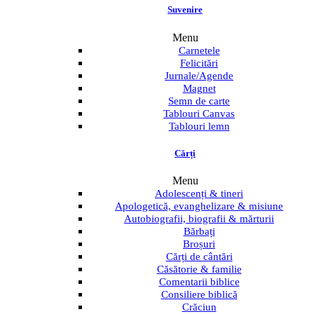
Suvenire
Menu
Carnetele
Felicitări
Jurnale/Agende
Magnet
Semn de carte
Tablouri Canvas
Tablouri lemn
Cărți
Menu
Adolescenți & tineri
Apologetică, evanghelizare & misiune
Autobiografii, biografii & mărturii
Bărbați
Broșuri
Cărți de cântări
Căsătorie & familie
Comentarii biblice
Consiliere biblică
Crăciun