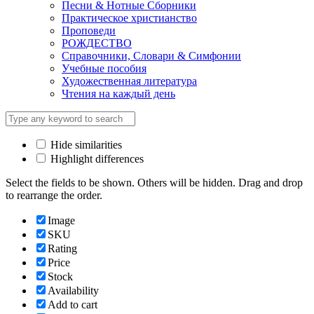
Песни & Нотные Сборники
Практическое христианство
Проповеди
РОЖДЕСТВО
Справочники, Словари & Симфонии
Учебные пособия
Художественная литература
Чтения на каждый день
Hide similarities
Highlight differences
Select the fields to be shown. Others will be hidden. Drag and drop
to rearrange the order.
Image
SKU
Rating
Price
Stock
Availability
Add to cart