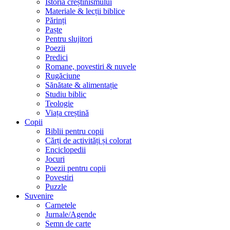
Istoria creștinismului
Materiale & lecții biblice
Părinți
Paște
Pentru slujitori
Poezii
Predici
Romane, povestiri & nuvele
Rugăciune
Sănătate & alimentație
Studiu biblic
Teologie
Viața creștină
Copii
Biblii pentru copii
Cărți de activități și colorat
Enciclopedii
Jocuri
Poezii pentru copii
Povestiri
Puzzle
Suvenire
Carnetele
Jurnale/Agende
Semn de carte