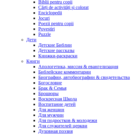
Biblii pentru copii
Cărți de activități și colorat
Enciclopedii
Jocuri
Poezii pentru copii
Povestiri
Puzzle
Дети
Детские Библии
Детские рассказы
Книжки-раскраски
Книги
Апологетика, миссия & евангелизация
Библейские комментарии
Биографии, автобиографии & свидетельства
Богословие
Брак & Семья
Брошюры
Воскресная Школа
Воспитание детей
Для женщин
Для мужчин
Для подростков & молодежи
Для служителей церкви
Духовная поэзия