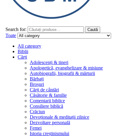
Search for:
Caută
Toate
All category
Biblii
Cărți
Adolescenți & tineri
Apologetică, evanghelizare & misiune
Autobiografii, biografii & mărturii
Bărbați
Broșuri
Cărți de cântări
Căsătorie & familie
Comentarii biblice
Consiliere biblică
Crăciun
Devoționale & meditații zilnice
Dezvoltare personală
Femei
Istoria creștinismului