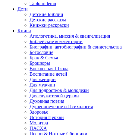
Tablouri lemn
Дети
Детские Библии
Детские рассказы
Книжки-раскраски
Книги
Апологетика, миссия & евангелизация
Библейские комментарии
Биографии, автобиографии & свидетельства
Богословие
Брак & Семья
Брошюры
Воскресная Школа
Воспитание детей
Для женщин
Для мужчин
Для подростков & молодежи
Для служителей церкви
Духовная поэзия
Душепопечение и Психология
Здоровье
История Церкви
Молитва
ПАСХА
Песни & Нотные Сборники