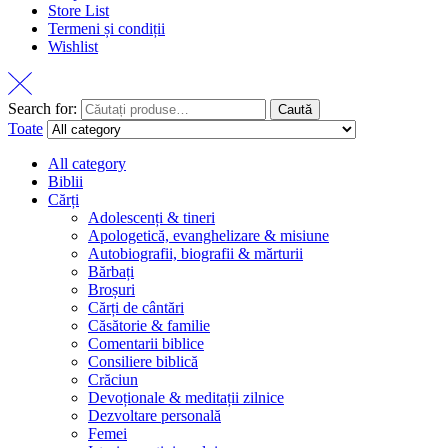
Store List
Termeni și condiții
Wishlist
Search for:
Caută
Toate
All category
Biblii
Cărți
Adolescenți & tineri
Apologetică, evanghelizare & misiune
Autobiografii, biografii & mărturii
Bărbați
Broșuri
Cărți de cântări
Căsătorie & familie
Comentarii biblice
Consiliere biblică
Crăciun
Devoționale & meditații zilnice
Dezvoltare personală
Femei