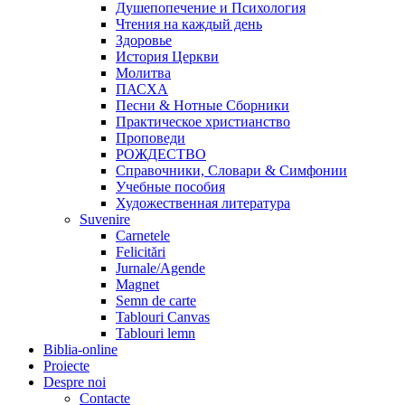
Душепопечение и Психология
Чтения на каждый день
Здоровье
История Церкви
Молитва
ПАСХА
Песни & Нотные Сборники
Практическое христианство
Проповеди
РОЖДЕСТВО
Справочники, Словари & Симфонии
Учебные пособия
Художественная литература
Suvenire
Carnetele
Felicitări
Jurnale/Agende
Magnet
Semn de carte
Tablouri Canvas
Tablouri lemn
Biblia-online
Proiecte
Despre noi
Contacte