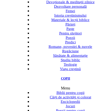
Devoționale & meditații zilnice
Dezvoltare personală
Femei
Istoria creștinismului
Materiale & lecții biblice
Părinți
Paște
Pentru slujitori
Poezii
Predici
Romane, povestiri & nuvele
Rugăciune
Sănătate & alimentație
Studiu biblic
Teologie
Viața creștină
COPII
Menu
Biblii pentru copii
Cărți de activități și colorat
Enciclopedii
Jocuri
Poezii pentru copii