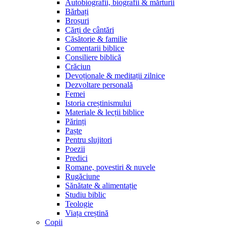
Autobiografii, biografii & mărturii
Bărbați
Broșuri
Cărți de cântări
Căsătorie & familie
Comentarii biblice
Consiliere biblică
Crăciun
Devoționale & meditații zilnice
Dezvoltare personală
Femei
Istoria creștinismului
Materiale & lecții biblice
Părinți
Paște
Pentru slujitori
Poezii
Predici
Romane, povestiri & nuvele
Rugăciune
Sănătate & alimentație
Studiu biblic
Teologie
Viața creștină
Copii