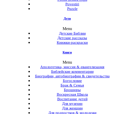
Povestiri
Puzzle
Дети
Menu
Детские Библии
Детские рассказы
Книжки-раскраски
Книги
Menu
Апологетика, миссия & евангелизация
Библейские комментарии
Биографии, автобиографии & свидетельства
Богословие
Брак & Семья
Брошюры
Воскресная Школа
Воспитание детей
Для мужчин
Для женщин
Для подростков & молодежи