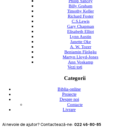
Philip Yancey
Billy Graham
Timothy Keller
Richard Foster
C.S.Lewis
Gary Chapman
Elisabeth Elliot
Lynn Austin
Janette Oke
A. W. Tozer
Beniamin Fărăgău
Martyn Lloyd-Jones
Ann Voskamp
Vezi toți
Categorii
Biblia-online
Proiecte
Despre noi
Contacte
Livrare
Ai nevoie de ajutor? Contactează-ne:
022 46-80-85