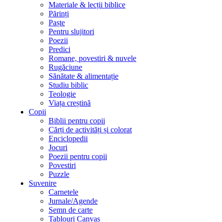
Materiale & lecții biblice
Părinți
Paște
Pentru slujitori
Poezii
Predici
Romane, povestiri & nuvele
Rugăciune
Sănătate & alimentație
Studiu biblic
Teologie
Viața creștină
Copii
Biblii pentru copii
Cărți de activități și colorat
Enciclopedii
Jocuri
Poezii pentru copii
Povestiri
Puzzle
Suvenire
Carnetele
Jurnale/Agende
Semn de carte
Tablouri Canvas