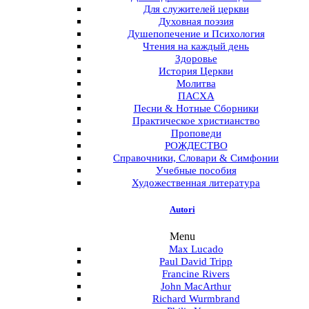
Для служителей церкви
Духовная поэзия
Душепопечение и Психология
Чтения на каждый день
Здоровье
История Церкви
Молитва
ПАСХА
Песни & Нотные Сборники
Практическое христианство
Проповеди
РОЖДЕСТВО
Справочники, Словари & Симфонии
Учебные пособия
Художественная литература
Autori
Menu
Max Lucado
Paul David Tripp
Francine Rivers
John MacArthur
Richard Wurmbrand