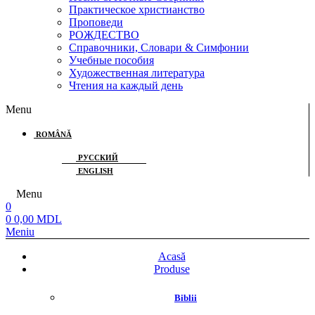
Практическое христианство
Проповеди
РОЖДЕСТВО
Справочники, Словари & Симфонии
Учебные пособия
Художественная литература
Чтения на каждый день
Menu
ROMÂNĂ
РУССКИЙ
ENGLISH
Menu
0
0
0,00
MDL
Meniu
Acasă
Produse
Biblii