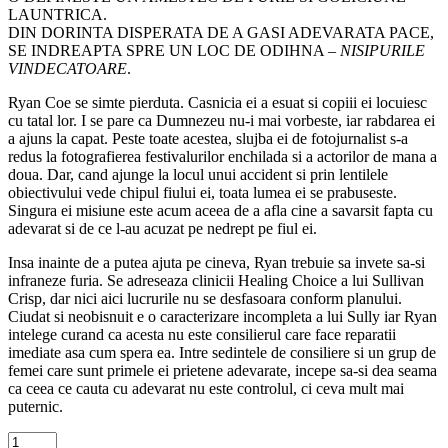
LAUNTRICA.
DIN DORINTA DISPERATA DE A GASI ADEVARATA PACE,
SE INDREAPTA SPRE UN LOC DE ODIHNA –
NISIPURILE
VINDECATOARE
.
Ryan Coe se simte pierduta. Casnicia ei a esuat si copiii ei locuiesc
cu tatal lor. I se pare ca Dumnezeu nu-i mai vorbeste, iar rabdarea ei
a ajuns la capat. Peste toate acestea, slujba ei de fotojurnalist s-a
redus la fotografierea festivalurilor enchilada si a actorilor de mana a
doua. Dar, cand ajunge la locul unui accident si prin lentilele
obiectivului vede chipul fiului ei, toata lumea ei se prabuseste.
Singura ei misiune este acum aceea de a afla cine a savarsit fapta cu
adevarat si de ce l-au acuzat pe nedrept pe fiul ei.
Insa inainte de a putea ajuta pe cineva, Ryan trebuie sa invete sa-si
infraneze furia. Se adreseaza clinicii Healing Choice a lui Sullivan
Crisp, dar nici aici lucrurile nu se desfasoara conform planului.
Ciudat si neobisnuit e o caracterizare incompleta a lui Sully iar Ryan
intelege curand ca acesta nu este consilierul care face reparatii
imediate asa cum spera ea. Intre sedintele de consiliere si un grup de
femei care sunt primele ei prietene adevarate, incepe sa-si dea seama
ca ceea ce cauta cu adevarat nu este controlul, ci ceva mult mai
puternic.