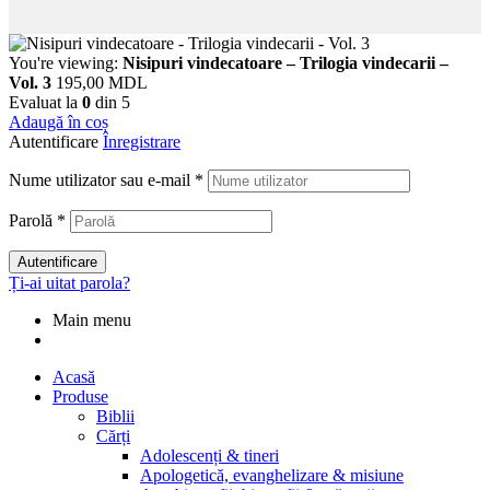
You're viewing:
Nisipuri vindecatoare – Trilogia vindecarii –
Vol. 3
195,00
MDL
Evaluat la
0
din 5
Adaugă în coș
Autentificare
Înregistrare
Nume utilizator sau e-mail
*
Parolă
*
Autentificare
Ți-ai uitat parola?
Main menu
Acasă
Produse
Biblii
Cărți
Adolescenți & tineri
Apologetică, evanghelizare & misiune