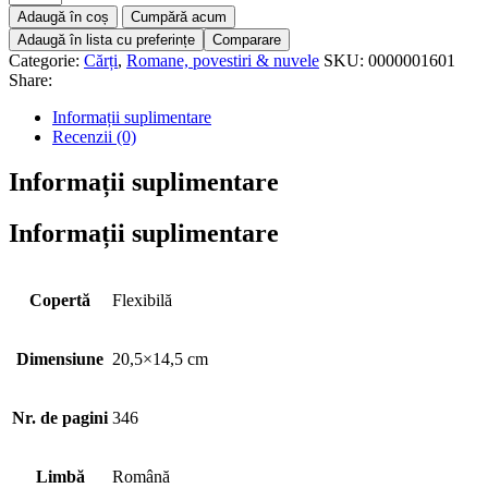
Adaugă în coș
Cumpără acum
Adaugă în lista cu preferințe
Comparare
Categorie:
Cărți
,
Romane, povestiri & nuvele
SKU:
0000001601
Share:
Informații suplimentare
Recenzii (0)
Informații suplimentare
Informații suplimentare
Copertă
Flexibilă
Dimensiune
20,5×14,5 cm
Nr. de pagini
346
Limbă
Română