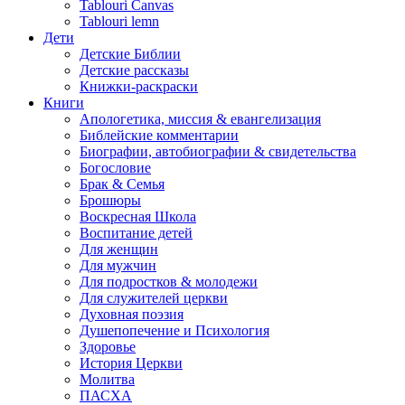
Tablouri Canvas
Tablouri lemn
Дети
Детские Библии
Детские рассказы
Книжки-раскраски
Книги
Апологетика, миссия & евангелизация
Библейские комментарии
Биографии, автобиографии & свидетельства
Богословие
Брак & Семья
Брошюры
Воскресная Школа
Воспитание детей
Для женщин
Для мужчин
Для подростков & молодежи
Для служителей церкви
Духовная поэзия
Душепопечение и Психология
Здоровье
История Церкви
Молитва
ПАСХА