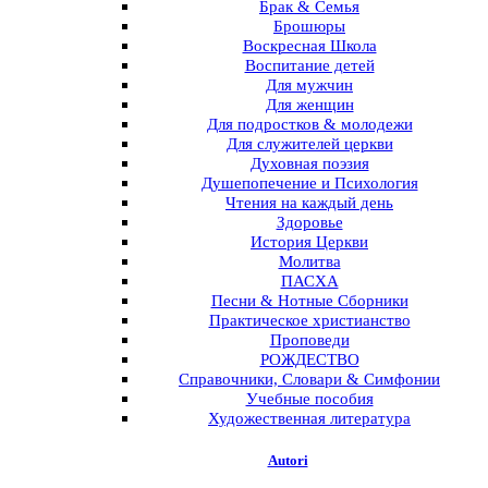
Брак & Семья
Брошюры
Воскресная Школа
Воспитание детей
Для мужчин
Для женщин
Для подростков & молодежи
Для служителей церкви
Духовная поэзия
Душепопечение и Психология
Чтения на каждый день
Здоровье
История Церкви
Молитва
ПАСХА
Песни & Нотные Сборники
Практическое христианство
Проповеди
РОЖДЕСТВО
Справочники, Словари & Симфонии
Учебные пособия
Художественная литература
Autori