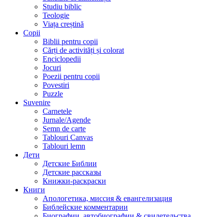
Studiu biblic
Teologie
Viața creștină
Copii
Biblii pentru copii
Cărți de activități și colorat
Enciclopedii
Jocuri
Poezii pentru copii
Povestiri
Puzzle
Suvenire
Carnetele
Jurnale/Agende
Semn de carte
Tablouri Canvas
Tablouri lemn
Дети
Детские Библии
Детские рассказы
Книжки-раскраски
Книги
Апологетика, миссия & евангелизация
Библейские комментарии
Биографии, автобиографии & свидетельства