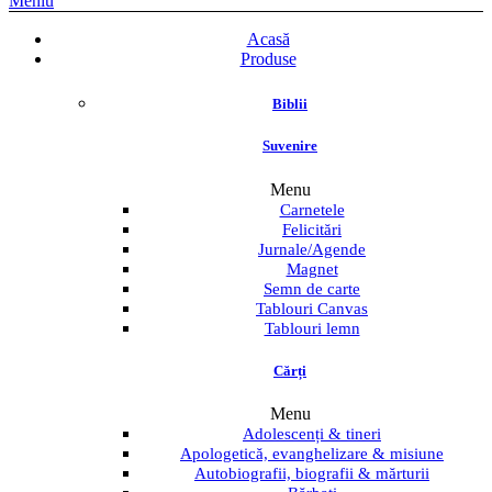
Meniu
Acasă
Produse
Biblii
Suvenire
Menu
Carnetele
Felicitări
Jurnale/Agende
Magnet
Semn de carte
Tablouri Canvas
Tablouri lemn
Cărți
Menu
Adolescenți & tineri
Apologetică, evanghelizare & misiune
Autobiografii, biografii & mărturii