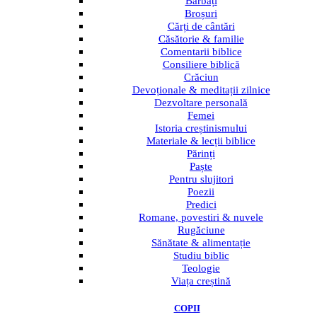
Bărbați
Broșuri
Cărți de cântări
Căsătorie & familie
Comentarii biblice
Consiliere biblică
Crăciun
Devoționale & meditații zilnice
Dezvoltare personală
Femei
Istoria creștinismului
Materiale & lecții biblice
Părinți
Paște
Pentru slujitori
Poezii
Predici
Romane, povestiri & nuvele
Rugăciune
Sănătate & alimentație
Studiu biblic
Teologie
Viața creștină
COPII