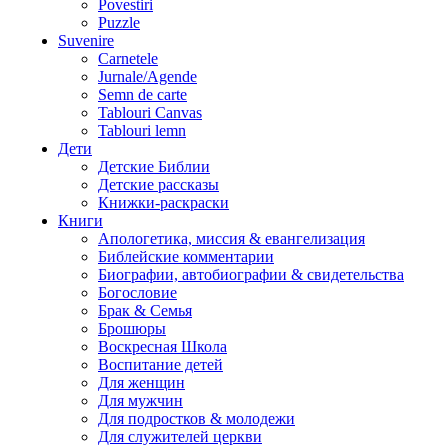
Povestiri
Puzzle
Suvenire
Carnetele
Jurnale/Agende
Semn de carte
Tablouri Canvas
Tablouri lemn
Дети
Детские Библии
Детские рассказы
Книжки-раскраски
Книги
Апологетика, миссия & евангелизация
Библейские комментарии
Биографии, автобиографии & свидетельства
Богословие
Брак & Семья
Брошюры
Воскресная Школа
Воспитание детей
Для женщин
Для мужчин
Для подростков & молодежи
Для служителей церкви