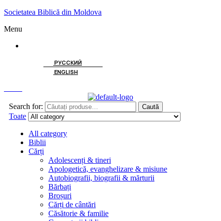
Societatea Biblică din Moldova
Menu
ROMÂNĂ
РУССКИЙ
ENGLISH
Caută
Search for:
Caută
Toate
All category
Biblii
Cărți
Adolescenți & tineri
Apologetică, evanghelizare & misiune
Autobiografii, biografii & mărturii
Bărbați
Broșuri
Cărți de cântări
Căsătorie & familie