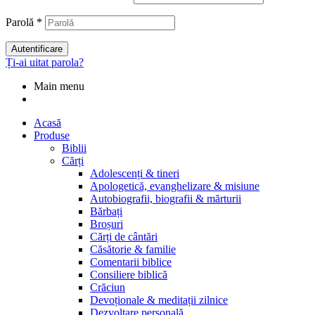
Parolă
*
Autentificare
Ți-ai uitat parola?
Main menu
Acasă
Produse
Biblii
Cărți
Adolescenți & tineri
Apologetică, evanghelizare & misiune
Autobiografii, biografii & mărturii
Bărbați
Broșuri
Cărți de cântări
Căsătorie & familie
Comentarii biblice
Consiliere biblică
Crăciun
Devoționale & meditații zilnice
Dezvoltare personală