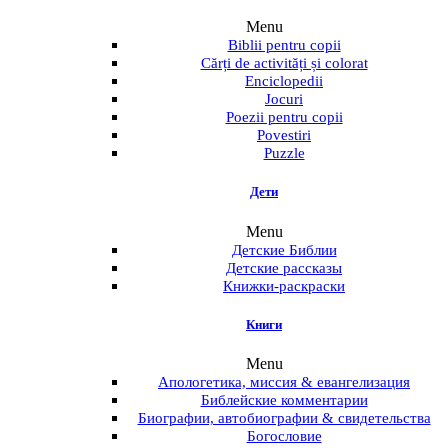
Menu
Biblii pentru copii
Cărți de activități și colorat
Enciclopedii
Jocuri
Poezii pentru copii
Povestiri
Puzzle
Дети
Menu
Детские Библии
Детские рассказы
Книжки-раскраски
Книги
Menu
Апологетика, миссия & евангелизация
Библейские комментарии
Биографии, автобиографии & свидетельства
Богословие