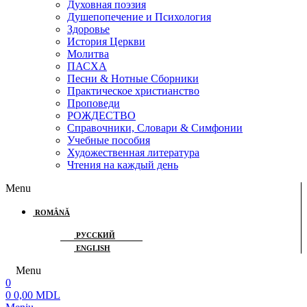
Духовная поэзия
Душепопечение и Психология
Здоровье
История Церкви
Молитва
ПАСХА
Песни & Нотные Сборники
Практическое христианство
Проповеди
РОЖДЕСТВО
Справочники, Словари & Симфонии
Учебные пособия
Художественная литература
Чтения на каждый день
Menu
ROMÂNĂ
РУССКИЙ
ENGLISH
Menu
0
0
0,00
MDL