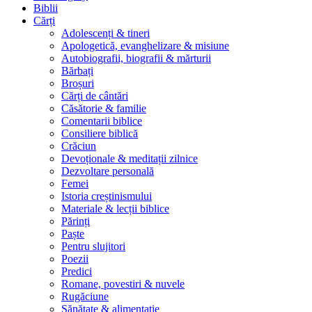
Biblii
Cărți
Adolescenți & tineri
Apologetică, evanghelizare & misiune
Autobiografii, biografii & mărturii
Bărbați
Broșuri
Cărți de cântări
Căsătorie & familie
Comentarii biblice
Consiliere biblică
Crăciun
Devoționale & meditații zilnice
Dezvoltare personală
Femei
Istoria creștinismului
Materiale & lecții biblice
Părinți
Paște
Pentru slujitori
Poezii
Predici
Romane, povestiri & nuvele
Rugăciune
Sănătate & alimentație