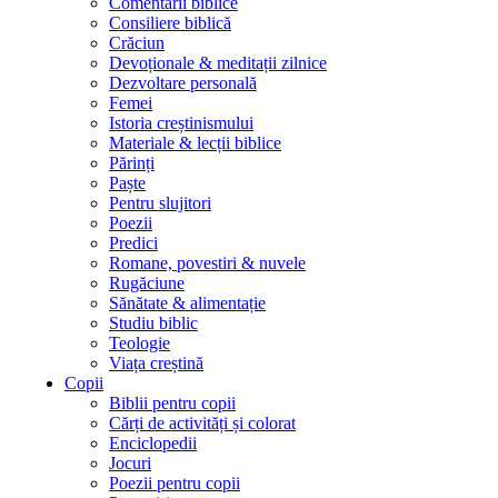
Comentarii biblice
Consiliere biblică
Crăciun
Devoționale & meditații zilnice
Dezvoltare personală
Femei
Istoria creștinismului
Materiale & lecții biblice
Părinți
Paște
Pentru slujitori
Poezii
Predici
Romane, povestiri & nuvele
Rugăciune
Sănătate & alimentație
Studiu biblic
Teologie
Viața creștină
Copii
Biblii pentru copii
Cărți de activități și colorat
Enciclopedii
Jocuri
Poezii pentru copii