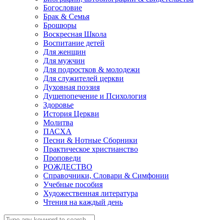
Богословие
Брак & Семья
Брошюры
Воскресная Школа
Воспитание детей
Для женщин
Для мужчин
Для подростков & молодежи
Для служителей церкви
Духовная поэзия
Душепопечение и Психология
Здоровье
История Церкви
Молитва
ПАСХА
Песни & Нотные Сборники
Практическое христианство
Проповеди
РОЖДЕСТВО
Справочники, Словари & Симфонии
Учебные пособия
Художественная литература
Чтения на каждый день