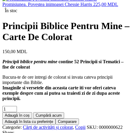
Promisiunea. Povestea inimoasei Chessie Harris
225,00
MDL
În stoc
Principii Biblice Pentru Mine –
Carte De Colorat
150,00
MDL
Principii biblice pentru mine
contine 52 Principii si Tematici –
fise de colorat
Bucura-te de ore intregi de colorat si invata cateva principii
importante din Biblie.
Imaginile si versetele din aceasta carte iti vor oferi cateva
exemple despre cum ai putea sa traiesti zi de zi dupa aceste
principii.
Adaugă în coș
Cumpără acum
Adaugă în lista cu preferințe
Comparare
Categorie:
Cărți de activități și colorat
,
Copii
SKU:
0000000622
Share: