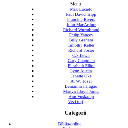
Menu
Max Lucado
Paul David Tripp
Francine Rivers
John MacArthur
Richard Wurmbrand
Philip Yancey
Billy Graham
Timothy Keller
Richard Foster
C.S.Lewis
Gary Chapman
Elisabeth Elliot
Lynn Austin
Janette Oke
A. W. Tozer
Beniamin Fărăgău
Martyn Lloyd-Jones
Ann Voskamp
Vezi toți
Categorii
Biblia-online