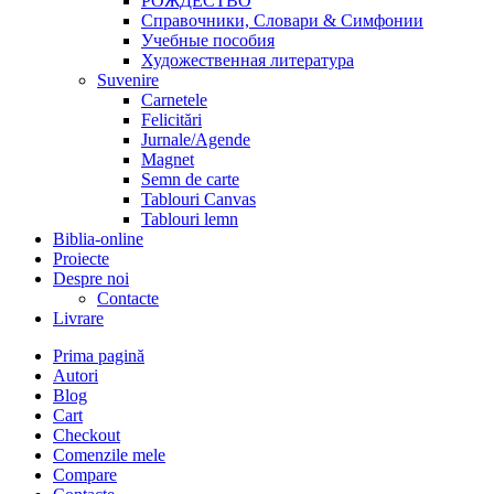
РОЖДЕСТВО
Справочники, Словари & Симфонии
Учебные пособия
Художественная литература
Suvenire
Carnetele
Felicitări
Jurnale/Agende
Magnet
Semn de carte
Tablouri Canvas
Tablouri lemn
Biblia-online
Proiecte
Despre noi
Contacte
Livrare
Prima pagină
Autori
Blog
Cart
Checkout
Comenzile mele
Compare