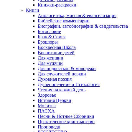
Книжки-раскраски
Книги
Апологетика, миссия & евангелизация
Библейские комментарии
Биографии, автобиографии & свидетельства
Богословие
Брак & Семья
Брошюры
Воскресная Школа
Воспитание детей
Для женщин
Для мужчин
Для подростков & молодежи
Для служителей церкви
Духовная поэзия
Душепопечение и Психология
Чтения на каждый день
Здоровье
История Церкви
Молитва
ПАСХА
Песни & Нотные Сборники
Практическое христианство
Проповеди