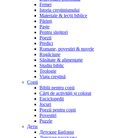
Femei
Istoria creștinismului
Materiale & lecții biblice
Părinți
Paște
Pentru slujitori
Poezii
Predici
Romane, povestiri & nuvele
Rugăciune
Sănătate & alimentație
Studiu biblic
Teologie
Viața creștină
Copii
Biblii pentru copii
Cărți de activități și colorat
Enciclopedii
Jocuri
Poezii pentru copii
Povestiri
Puzzle
Дети
Детские Библии
Детские рассказы