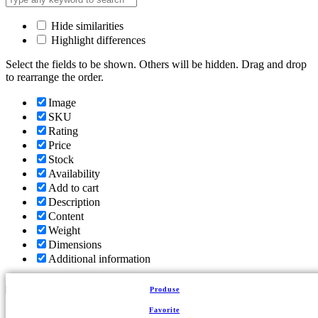
Hide similarities
Highlight differences
Select the fields to be shown. Others will be hidden. Drag and drop
to rearrange the order.
Image
SKU
Rating
Price
Stock
Availability
Add to cart
Description
Content
Weight
Dimensions
Additional information
Click outside to hide the comparison bar
Produse
Comparare
Back to top
Favorite