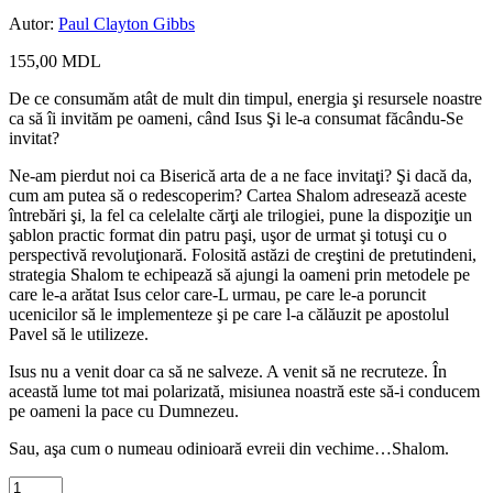
Autor:
Paul Clayton Gibbs
155,00
MDL
De ce consumăm atât de mult din timpul, energia şi resursele noastre
ca să îi invităm pe oameni, când Isus Şi le-a consumat făcându-Se
invitat?
Ne-am pierdut noi ca Biserică arta de a ne face invitaţi? Şi dacă da,
cum am putea să o redescoperim? Cartea Shalom adresează aceste
întrebări şi, la fel ca celelalte cărţi ale trilogiei, pune la dispoziţie un
şablon practic format din patru paşi, uşor de urmat şi totuşi cu o
perspectivă revoluţionară. Folosită astăzi de creştini de pretutindeni,
strategia Shalom te echipează să ajungi la oameni prin metodele pe
care le-a arătat Isus celor care-L urmau, pe care le-a poruncit
ucenicilor să le implementeze şi pe care l-a călăuzit pe apostolul
Pavel să le utilizeze.
Isus nu a venit doar ca să ne salveze. A venit să ne recruteze. În
această lume tot mai polarizată, misiunea noastră este să-i conducem
pe oameni la pace cu Dumnezeu.
Sau, aşa cum o numeau odinioară evreii din vechime…Shalom.