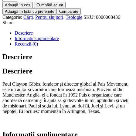
Adaugă în coș
Cumpără acum
Adaugă în lista cu preferințe
Comparare
Categorie:
Cărți
,
Pentru slujitori
,
Teologie
SKU:
0000008436
Share:
Descriere
Informații suplimentare
Recenzii (0)
Descriere
Descriere
Paul Clayton Gibbs, fondator şi director global al Pais Movement,
este un autor şi vorbitor care formează misionari. Provenind din
Manchester, Anglia, el a fondat în 1992 Pais o organizaţie care
abordează oamenii şi îi ajută să-şi dezvolte inimi, aptitudini şi vieţi
de misionari. Paul şi soţia lui, Lynn, au doi fii, Joel şi Levi, şi un
nepoţel. Ei locuiesc momentan în Arlington, Texas.
Informații suplimentare