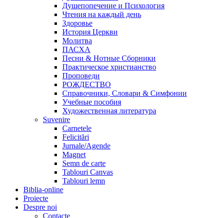
Душепопечение и Психология
Чтения на каждый день
Здоровье
История Церкви
Молитва
ПАСХА
Песни & Нотные Сборники
Практическое христианство
Проповеди
РОЖДЕСТВО
Справочники, Словари & Симфонии
Учебные пособия
Художественная литература
Suvenire
Carnetele
Felicitări
Jurnale/Agende
Magnet
Semn de carte
Tablouri Canvas
Tablouri lemn
Biblia-online
Proiecte
Despre noi
Contacte