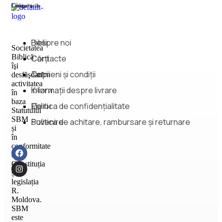
Categorii
Linkuri utile
Biblii
Despre noi
Societatea
Biblică
Cărți
Contacte
îşi
Copii
Termeni și condiții
desfăşoară
activitatea
Книги
Informații despre livrare
în
baza
Дети
Politica de confidențialitate
Statutului
SBM
Suvenire
Politica de achitare, rambursare și returnare
și
în
conformitate
cu
Constituția
și
legislația
R.
Moldova.
SBM
este