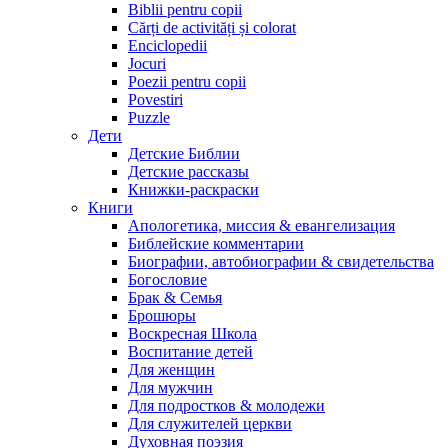
Biblii pentru copii
Cărți de activități și colorat
Enciclopedii
Jocuri
Poezii pentru copii
Povestiri
Puzzle
Дети
Детские Библии
Детские рассказы
Книжки-раскраски
Книги
Апологетика, миссия & евангелизация
Библейские комментарии
Биографии, автобиографии & свидетельства
Богословие
Брак & Семья
Брошюры
Воскресная Школа
Воспитание детей
Для женщин
Для мужчин
Для подростков & молодежи
Для служителей церкви
Духовная поэзия