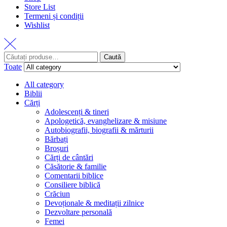
Store List
Termeni și condiții
Wishlist
Caută
Toate
All category
Biblii
Cărți
Adolescenți & tineri
Apologetică, evanghelizare & misiune
Autobiografii, biografii & mărturii
Bărbați
Broșuri
Cărți de cântări
Căsătorie & familie
Comentarii biblice
Consiliere biblică
Crăciun
Devoționale & meditații zilnice
Dezvoltare personală
Femei