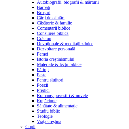
Autobiografii, biografii & mărturii
Bărbați
Broșuri
Cărți de cântări
Căsătorie & familie
Comentarii biblice
Consiliere biblică
Crăciun
Devoționale & meditații zilnice
Dezvoltare personală
Femei
Istoria creștinismului
Materiale & lecții biblice
Părinți
Paște
Pentru slujitori
Poezii
Predici
Romane, povestiri & nuvele
Rugăciune
Sănătate & alimentație
Studiu biblic
Teologie
Viața creștină
Copii