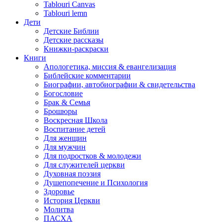
Tablouri Canvas
Tablouri lemn
Дети
Детские Библии
Детские рассказы
Книжки-раскраски
Книги
Апологетика, миссия & евангелизация
Библейские комментарии
Биографии, автобиографии & свидетельства
Богословие
Брак & Семья
Брошюры
Воскресная Школа
Воспитание детей
Для женщин
Для мужчин
Для подростков & молодежи
Для служителей церкви
Духовная поэзия
Душепопечение и Психология
Здоровье
История Церкви
Молитва
ПАСХА