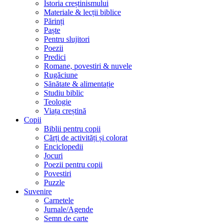
Istoria creștinismului
Materiale & lecții biblice
Părinți
Paște
Pentru slujitori
Poezii
Predici
Romane, povestiri & nuvele
Rugăciune
Sănătate & alimentație
Studiu biblic
Teologie
Viața creștină
Copii
Biblii pentru copii
Cărți de activități și colorat
Enciclopedii
Jocuri
Poezii pentru copii
Povestiri
Puzzle
Suvenire
Carnetele
Jurnale/Agende
Semn de carte