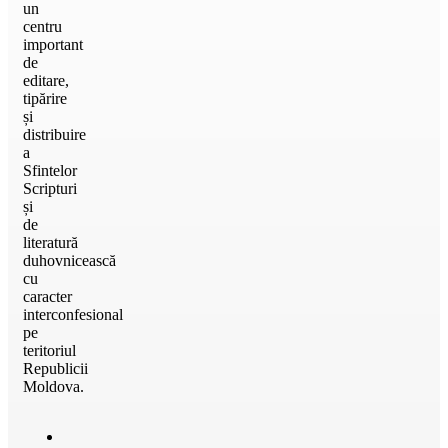
un
centru
important
de
editare,
tipărire
și
distribuire
a
Sfintelor
Scripturi
și
de
literatură
duhovnicească
cu
caracter
interconfesional
pe
teritoriul
Republicii
Moldova.