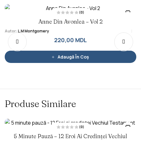
(0)
E
Anne Din Avonlea – Vol 2
v
a
l
Autor:
L.M Montgomery
u
a
220,00
MDL
t
l
a
0
d
i
Adaugă În Coș
n
5
Produse Similare
(0)
E
5 Minute Pauză – 12 Eroi Ai Credinței Vechiul
v
a