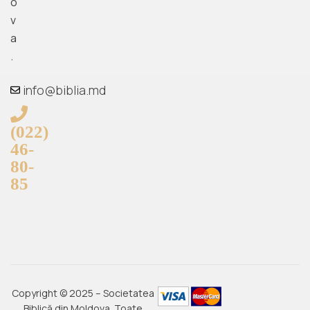
o
v
a
.
info@biblia.md
(022)
46-
80-
85
Copyright © 2025 – Societatea
Biblică din Moldova. Toate