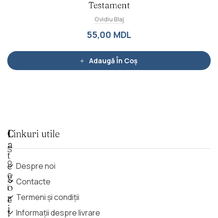
l
Testament
u
a
Ovidiu Blaj
t
l
a
55,00
MDL
0
d
i
n
5
Adaugă În Coș
C
Linkuri utile
a
S
t
o
e
Despre noi
c
g
Contacte
o
i
r
Termeni și condiții
e
i
t
Informații despre livrare