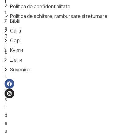
i
a
Politica de confidențialitate
t
Politica de achitare, rambursare și returnare
e
Biblii
a
Cărți
B
Copii
i
Книги
b
l
Дети
i
Suvenire
c
ă
î
ş
i
d
e
s