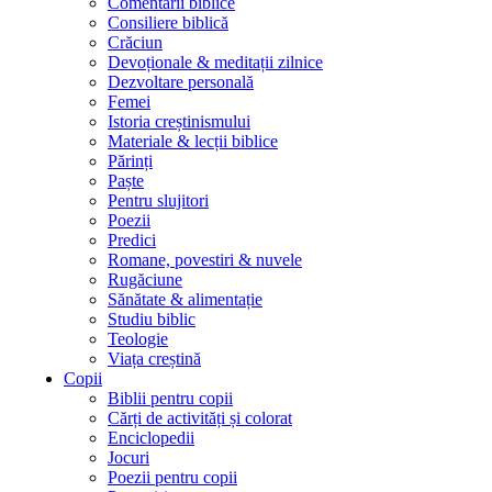
Comentarii biblice
Consiliere biblică
Crăciun
Devoționale & meditații zilnice
Dezvoltare personală
Femei
Istoria creștinismului
Materiale & lecții biblice
Părinți
Paște
Pentru slujitori
Poezii
Predici
Romane, povestiri & nuvele
Rugăciune
Sănătate & alimentație
Studiu biblic
Teologie
Viața creștină
Copii
Biblii pentru copii
Cărți de activități și colorat
Enciclopedii
Jocuri
Poezii pentru copii