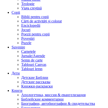
Teologie
Viața creștină
Copii
Biblii pentru copii
Cărți de activități și colorat
Enciclopedii
Jocuri
Poezii pentru copii
Povestiri
Puzzle
Suvenire
Carnetele
Jurnale/Agende
Semn de carte
Tablouri Canvas
Tablouri lemn
Дети
Детские Библии
Детские рассказы
Книжки-раскраски
Книги
Апологетика, миссия & евангелизация
Библейские комментарии
Биографии, автобиографии & свидетельства
Богословие