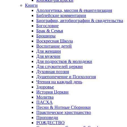
Книжки-раскраски
Книги
Апологетика, миссия & евангелизация
Библейские комментарии
Биографии, автобиографии & свидетельства
Богословие
Брак & Семья
Брошюры
Воскресная Школа
Воспитание детей
Для женщин
Для мужчин
Для подростков & молодежи
Для служителей церкви
Духовная поэзия
Душепопечение и Психология
Чтения на каждый день
Здоровье
История Церкви
Молитва
ПАСХА
Песни & Нотные Сборники
Практическое христианство
Проповеди
РОЖДЕСТВО