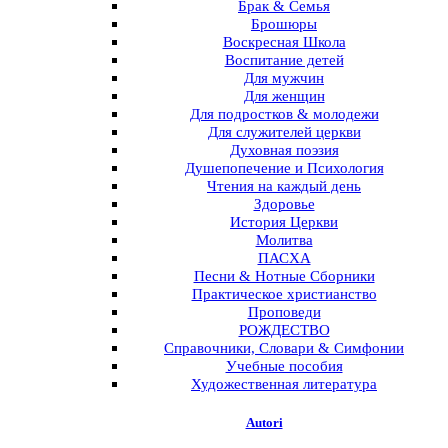
Брак & Семья
Брошюры
Воскресная Школа
Воспитание детей
Для мужчин
Для женщин
Для подростков & молодежи
Для служителей церкви
Духовная поэзия
Душепопечение и Психология
Чтения на каждый день
Здоровье
История Церкви
Молитва
ПАСХА
Песни & Нотные Сборники
Практическое христианство
Проповеди
РОЖДЕСТВО
Справочники, Словари & Симфонии
Учебные пособия
Художественная литература
Autori