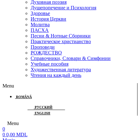
Духовная поэзия
Душепопечение и Психология
Здоровье
История Церкви
Молитва
ПАСХА
Песни & Нотные Сборники
Практическое христианство
Проповеди
РОЖДЕСТВО
Справочники, Словари & Симфонии
Учебные пособия
Художественная литература
Чтения на каждый день
Menu
ROMÂNĂ
РУССКИЙ
ENGLISH
Menu
0
0
0,00
MDL