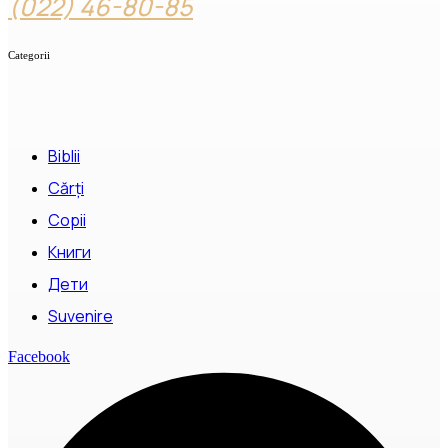
(022) 46-80-85
Categorii
Biblii
Cărți
Copii
Книги
Дети
Suvenire
Facebook