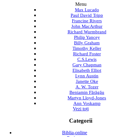
Menu
Max Lucado
Paul David Tripp
Francine Rivers
John MacArthur
Richard Wurmbrand
Philip Yancey
Billy Graham
Timothy Keller
Richard Foster
C.S.Lewis
Gary Chapman
Elisabeth Elliot
Lynn Austin
Janette Oke
A. W. Tozer
Beniamin Fărăgău
Martyn Lloyd-Jones
Ann Voskamp
Vezi toți
Categorii
Biblia-online