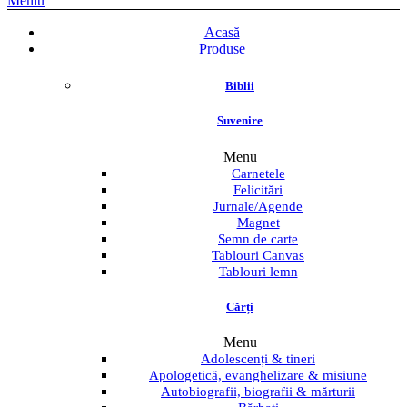
Meniu
Acasă
Produse
Biblii
Suvenire
Menu
Carnetele
Felicitări
Jurnale/Agende
Magnet
Semn de carte
Tablouri Canvas
Tablouri lemn
Cărți
Menu
Adolescenți & tineri
Apologetică, evanghelizare & misiune
Autobiografii, biografii & mărturii