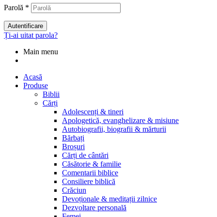
Parolă
*
Autentificare
Ți-ai uitat parola?
Main menu
Acasă
Produse
Biblii
Cărți
Adolescenți & tineri
Apologetică, evanghelizare & misiune
Autobiografii, biografii & mărturii
Bărbați
Broșuri
Cărți de cântări
Căsătorie & familie
Comentarii biblice
Consiliere biblică
Crăciun
Devoționale & meditații zilnice
Dezvoltare personală
Femei