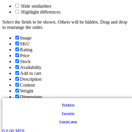
Hide similarities
Highlight differences
Select the fields to be shown. Others will be hidden. Drag and drop
to rearrange the order.
Image
SKU
Rating
Price
Stock
Availability
Add to cart
Description
Content
Weight
Dimensions
Additional information
Produse
Click outside to hide the comparison bar
Favorite
Comparare
Contul meu
Back to top
Coș de cumpărături
Închide
0
0,00
MDL