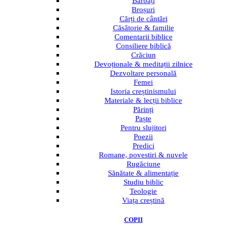
Bărbați
Broșuri
Cărți de cântări
Căsătorie & familie
Comentarii biblice
Consiliere biblică
Crăciun
Devoționale & meditații zilnice
Dezvoltare personală
Femei
Istoria creștinismului
Materiale & lecții biblice
Părinți
Paște
Pentru slujitori
Poezii
Predici
Romane, povestiri & nuvele
Rugăciune
Sănătate & alimentație
Studiu biblic
Teologie
Viața creștină
COPII