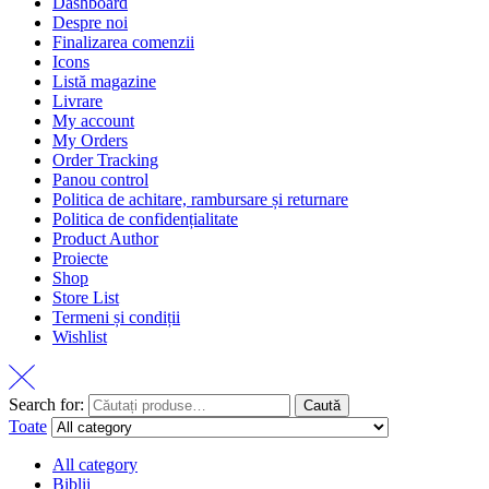
Dashboard
Despre noi
Finalizarea comenzii
Icons
Listă magazine
Livrare
My account
My Orders
Order Tracking
Panou control
Politica de achitare, rambursare și returnare
Politica de confidențialitate
Product Author
Proiecte
Shop
Store List
Termeni și condiții
Wishlist
Search for:
Caută
Toate
All category
Biblii