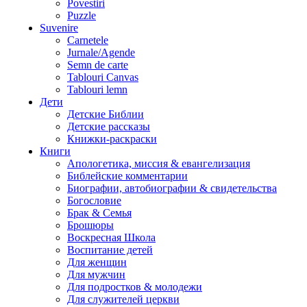
Povestiri
Puzzle
Suvenire
Carnetele
Jurnale/Agende
Semn de carte
Tablouri Canvas
Tablouri lemn
Дети
Детские Библии
Детские рассказы
Книжки-раскраски
Книги
Апологетика, миссия & евангелизация
Библейские комментарии
Биографии, автобиографии & свидетельства
Богословие
Брак & Семья
Брошюры
Воскресная Школа
Воспитание детей
Для женщин
Для мужчин
Для подростков & молодежи
Для служителей церкви