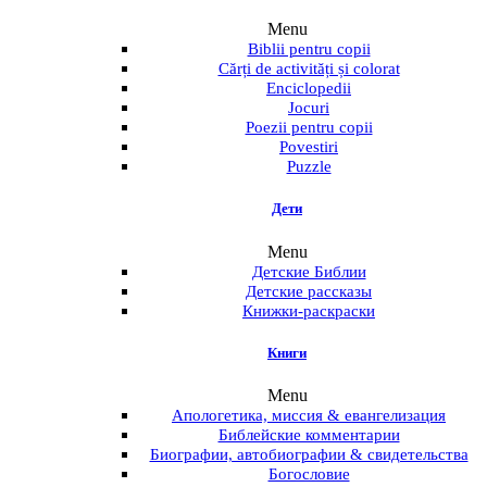
Menu
Biblii pentru copii
Cărți de activități și colorat
Enciclopedii
Jocuri
Poezii pentru copii
Povestiri
Puzzle
Дети
Menu
Детские Библии
Детские рассказы
Книжки-раскраски
Книги
Menu
Апологетика, миссия & евангелизация
Библейские комментарии
Биографии, автобиографии & свидетельства
Богословие