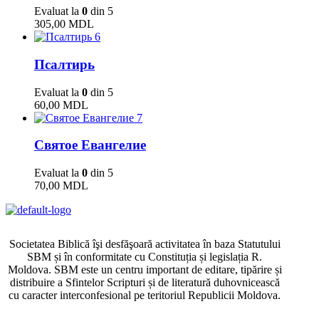
Evaluat la
0
din 5
305,00
MDL
6
Псалтирь
Evaluat la
0
din 5
60,00
MDL
7
Святое Евангелие
Evaluat la
0
din 5
70,00
MDL
Societatea Biblică îşi desfăşoară activitatea în baza Statutului
SBM și în conformitate cu Constituția și legislația R.
Moldova. SBM este un centru important de editare, tipărire și
distribuire a Sfintelor Scripturi și de literatură duhovnicească
cu caracter interconfesional pe teritoriul Republicii Moldova.