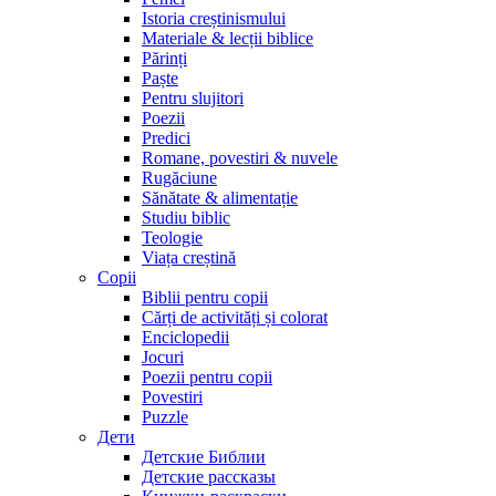
Istoria creștinismului
Materiale & lecții biblice
Părinți
Paște
Pentru slujitori
Poezii
Predici
Romane, povestiri & nuvele
Rugăciune
Sănătate & alimentație
Studiu biblic
Teologie
Viața creștină
Copii
Biblii pentru copii
Cărți de activități și colorat
Enciclopedii
Jocuri
Poezii pentru copii
Povestiri
Puzzle
Дети
Детские Библии
Детские рассказы