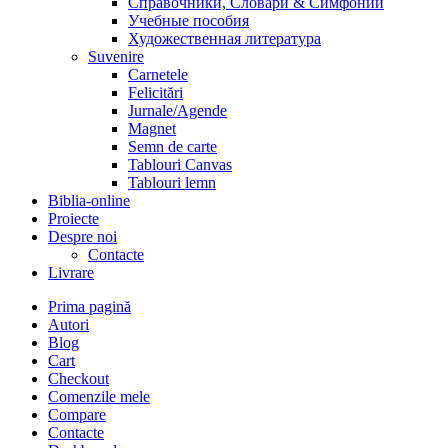
Справочники, Словари & Симфонии
Учебные пособия
Художественная литература
Suvenire
Carnetele
Felicitări
Jurnale/Agende
Magnet
Semn de carte
Tablouri Canvas
Tablouri lemn
Biblia-online
Proiecte
Despre noi
Contacte
Livrare
Prima pagină
Autori
Blog
Cart
Checkout
Comenzile mele
Compare
Contacte