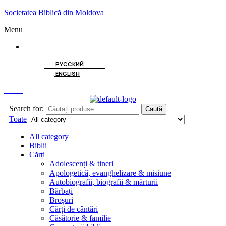
Societatea Biblică din Moldova
Menu
ROMÂNĂ
РУССКИЙ
ENGLISH
Caută
Search for:
Caută
Toate
All category
Biblii
Cărți
Adolescenți & tineri
Apologetică, evanghelizare & misiune
Autobiografii, biografii & mărturii
Bărbați
Broșuri
Cărți de cântări
Căsătorie & familie